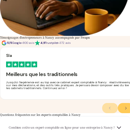
Témoignages d'entrepreneurs à Nancy accompagnés par Swapn
5/5
Google
+800 avis
4,9
Trustpilot
+372 avis
Sla
Meilleurs que les traditionnels
Jusqu'ici l'expérience est au top avec ce cabinet expert comptable à Nancy : réactivité ex
sur mes déclarations, et des outils très pratiques. Je pensais devoir composer avec du low
les cabinets traditionnels. Continuez ainsi !
Questions fréquentes sur les experts-comptables à Nancy
Swapn propose une offre
expert-comptable pas cher
à partir de 29€ HT/mois, création
Combien coûte un expert-comptable en ligne pour une entreprise à Nancy ?
d'entreprise offerte et PDP incluse. Que vous soyez à Nancy, Vandœuvre ou Laxou, le