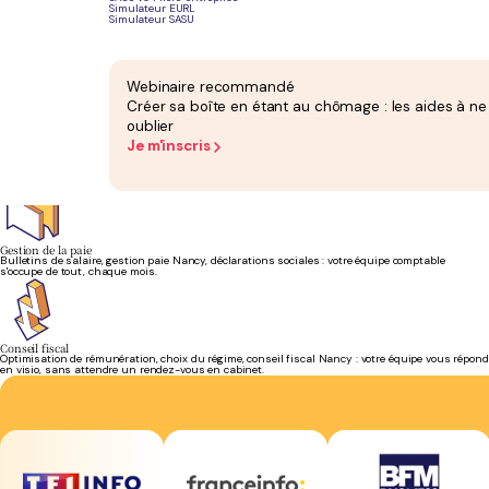
Simulateur EURL
Simulateur SASU
Bilan et liasse fiscale
Votre bilan annuel attesté et votre liasse fiscale sont inclus dans l'abonnement. Pas de
supplément en fin d'exercice.
Webinaire recommandé
Créer sa boîte en étant au chômage : les aides à ne
oublier
Je m'inscris
Création d'entreprise
Création d'entreprise à Nancy offerte : immatriculation, choix du statut, statuts rédigés. Vous
démarrez sans frais supplémentaires.
Gestion de la paie
Bulletins de salaire, gestion paie Nancy, déclarations sociales : votre équipe comptable
s'occupe de tout, chaque mois.
Conseil fiscal
Optimisation de rémunération, choix du régime, conseil fiscal Nancy : votre équipe vous répond
en visio, sans attendre un rendez-vous en cabinet.