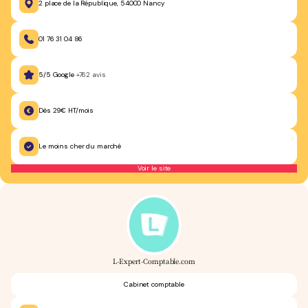
2 place de la République, 54000 Nancy
01 76 31 04 86
5/5 Google
+762 avis
Dès 29€ HT/mois
Le moins cher du marché
Voir le site
L-Expert-Comptable.com
Cabinet comptable