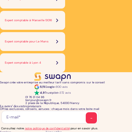
Expert comptable à Marseille 13016
Expert comptable pour Le Mans
Expert comptable à Lyon 4
Swapn crée votre entreprise au meilleur tarif sans compromis sur le conseil
5/5
Google
+800 avis
4,9
Trustpilot
+372 avis
01 76 31 04 86
bonjour@swapn.fr
2 place de la République, 54000 Nancy
La news' des entrepreneurs
Offres exclusives, conseils, astuces : chaque mois dans votre boite mail
Consultez notre
notre politique de confidentialité
pour en savoir plus.
Services
Liens utiles