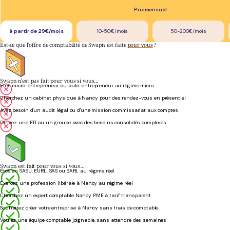
Prix mensuel
à partir de 29€/mois
10-50€/mois
50-200€/mois
Est-ce que l'offre de comptabilité de Swapn est faite
pour vous
?
Swapn n'est pas fait pour vous si vous…
Êtes micro-entrepreneur ou auto-entrepreneur au régime micro
Cherchez un cabinet physique à Nancy pour des rendez-vous en présentiel
Avez besoin d'un audit légal ou d'une mission commissariat aux comptes
Dirigez une ETI ou un groupe avec des besoins consolidés complexes
Swapn est fait pour vous si vous…
Êtes en SASU, EURL, SAS ou SARL au régime réel
Exercez une profession libérale à Nancy au régime réel
Cherchez un expert comptable Nancy PME à tarif transparent
Souhaitez créer votre entreprise à Nancy sans frais de comptable
Voulez une équipe comptable joignable, sans attendre des semaines