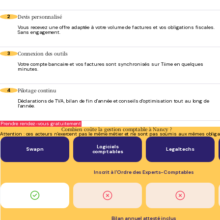
Devis personnalisé
2
Vous recevez une offre adaptée à votre volume de factures et vos obligations fiscales.
Sans engagement.
Connexion des outils
3
Votre compte bancaire et vos factures sont synchronisés sur Tiime en quelques
minutes.
Pilotage continu
4
Déclarations de TVA, bilan de fin d'année et conseils d'optimisation tout au long de
l'année.
Prendre rendez-vous gratuitement
Combien coûte la gestion comptable à Nancy ?
Attention : ces acteurs n'exercent pas le même métier et ne sont pas soumis aux mêmes obliga
Logiciels
Swapn
Legaltechs
comptables
Inscrit à l'Ordre des Experts-Comptables
Bilan annuel attesté inclus