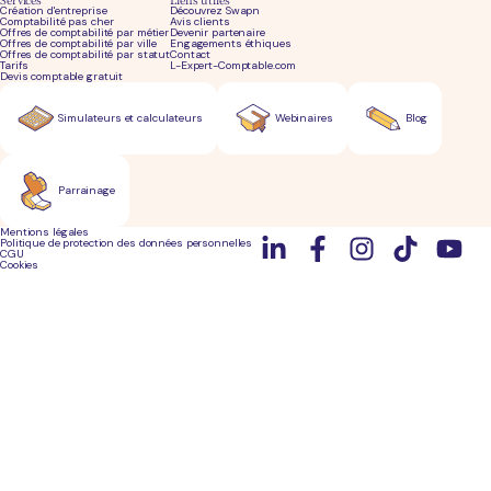
Création d'entreprise
Découvrez Swapn
Comptabilité pas cher
Avis clients
Offres de comptabilité par métier
Devenir partenaire
Offres de comptabilité par ville
Engagements éthiques
Offres de comptabilité par statut
Contact
Tarifs
L-Expert-Comptable.com
Devis comptable gratuit
Simulateurs et calculateurs
Webinaires
Blog
Parrainage
Mentions légales
Politique de protection des données personnelles
CGU
Cookies