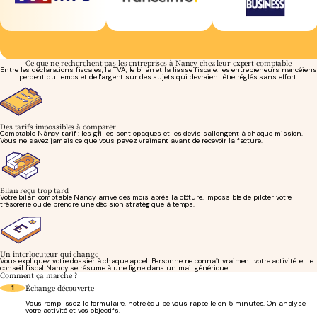
Ce que ne recherchent pas les entreprises à Nancy chez leur expert-comptable
Entre les déclarations fiscales, la TVA, le bilan et la liasse fiscale, les entrepreneurs nancéiens
perdent du temps et de l'argent sur des sujets qui devraient être réglés sans effort.
Des tarifs impossibles à comparer
Comptable Nancy tarif : les grilles sont opaques et les devis s'allongent à chaque mission.
Vous ne savez jamais ce que vous payez vraiment avant de recevoir la facture.
Bilan reçu trop tard
Votre bilan comptable Nancy arrive des mois après la clôture. Impossible de piloter votre
trésorerie ou de prendre une décision stratégique à temps.
Un interlocuteur qui change
Vous expliquez votre dossier à chaque appel. Personne ne connaît vraiment votre activité, et le
conseil fiscal Nancy se résume à une ligne dans un mail générique.
Comment
ça marche ?
Échange découverte
1
Vous remplissez le formulaire, notre équipe vous rappelle en 5 minutes. On analyse
votre activité et vos objectifs.