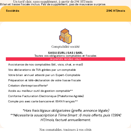
Un tarif clair, sans supplément, à partir de 29€ HT/mois
Bilan et liasse fiscale inclus. Pas de supplément, pas de mauvaise surprise.
Sociétés
29€
HT/mois
Comptabilité société
SASU | EURL | SAS | SARL
Toutes vos obligations comptables et fiscales
Sans engagement
Je prends rendez-vous
Assistance de nos comptables (tél., visio, chat, e-mail)
Vos déclarations de TVA gérées par un comptable
Votre bilan annuel attesté par un Expert-Comptable
Préparation et télé-déclaration de votre liasse fiscale
Création d'entreprise offerte*
Accès au meilleur outil de gestion comptable**
Conforme Facturation Electronique (Plateforme Agréée)
Compte pro avec carte bancaire et IBAN français**
*Hors frais légaux obligatoires (greffe, annonce légale)
**Nécessite la souscription à Tiime Smart : 6 mois offerts, puis 17,99€
HT/mois, facturé annuellement.
Nos comptables,
toujours à vos côtés