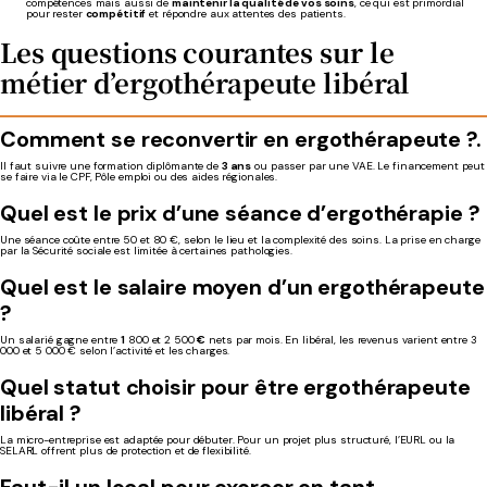
compétences mais aussi de
maintenir la qualité de vos soins
, ce qui est primordial
pour rester
compétitif
et répondre aux attentes des patients.
Les questions courantes sur le
métier d’ergothérapeute libéral
Comment se reconvertir en ergothérapeute ?.
Il faut suivre une formation diplômante de
3 ans
ou passer par une VAE. Le financement peut
se faire via le CPF, Pôle emploi ou des aides régionales.
Quel est le prix d’une séance d’ergothérapie ?
Une séance coûte entre 50 et 80 €, selon le lieu et la complexité des soins. La prise en charge
par la Sécurité sociale est limitée à certaines pathologies.
Quel est le salaire moyen d’un ergothérapeute
?
Un salarié gagne entre
1
800 et 2 500
€
nets par mois. En libéral, les revenus varient entre 3
000 et 5 000 € selon l’activité et les charges.
Quel statut choisir pour être ergothérapeute
libéral ?
La micro-entreprise est adaptée pour débuter. Pour un projet plus structuré, l’EURL ou la
SELARL offrent plus de protection et de flexibilité.
Faut-il un local pour exercer en tant