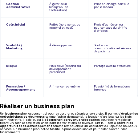
Gestion
À gérer seul
Prise en charge partielle
administrative
(comptabilité,
par le réseau
facturation)
Coût initial
Faible (hors achat de
Frais d’adhésion ou
matériel et local)
pourcentage du chiffre
d’affaires
Visibilité /
À développer seul
Soutien en
Marketing
communication et réseau
de patients
Risque
Plus élevé (dépend du
Partagé avec la structure
développement
personnel)
Formation /
À financer soi-même
Possibilité de formations
Accompagnement
internes
Réaliser un business plan
Un
business plan
est essentiel pour structurer et sécuriser son projet. Il permet d’
évaluer les
coûts initiaux et récurrents
comme l’achat de matériel, la location d’un local ou les frais
administratifs. Il aide aussi à
déterminer les revenus nécessaires
pour être rentable en
fixant un tarif adapté et en anticipant les variations de revenus. Enfin, il sert à
prévoir les
opportunités de développement
comme l’embauche d’un assistant ou l’ajout de nouveaux
services. Un business plan solide facilite la prise de décision et peut aider à obtenir des
financements.