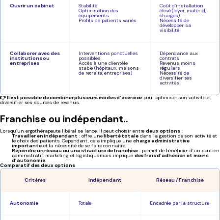
Ouvrir un cabinet
Stabilité
Coût d’installation
Optimisation des
élevé (loyer, matériel,
équipements
charges)
Profils de patients variés
Nécessité de
développer sa
visibilité
Collaborer avec des
Interventions ponctuelles
Dépendance aux
institutions ou
possibles
contrats
entreprises
Accès à une clientèle
Revenus moins
stable (hôpitaux, maisons
réguliers
de retraite, entreprises)
Nécessité de
diversifier ses
activités
👉 Il est possible de combiner plusieurs modes d’exercice
pour optimiser son activité et
diversifier ses sources de revenus.
Franchise ou indépendant..
Lorsqu’un ergothérapeute libéral se lance, il peut choisir entre
deux options
:
Travailler en indépendant
: offre une
liberté totale
dans la gestion de son activité et
le choix des patients. Cependant, cela implique une
charge administrative
importante
et la nécessité de se faire connaître.
Rejoindre un réseau ou une structure de franchise
: permet de bénéficier d’un soutien
administratif, marketing et logistique
mais implique
des frais d’adhésion et moins
d’autonomie
.
Comparatif des deux options
Critères
Indépendant
Réseau / Franchise
Autonomie
Totale
Encadrée par la structure