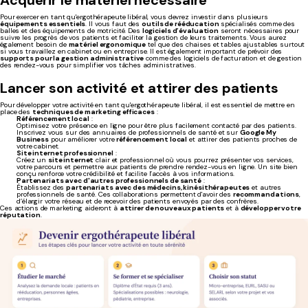
Acquérir le matériel nécessaire
Pour exercer en tant qu'ergothérapeute libéral, vous devrez investir dans plusieurs
équipements essentiels
. Il vous faut des
outils de rééducation
spécialisés comme des
balles et des équipements de motricité. Des
logiciels d’évaluation
seront nécessaires pour
suivre les progrès de vos patients et faciliter la gestion de leurs traitements. Vous aurez
également besoin de
matériel ergonomique
tel que des chaises et tables ajustables surtout
si vous travaillez en cabinet ou en entreprise. Il est également important de prévoir des
supports pour la gestion administrative
comme des logiciels de facturation et de gestion
des rendez-vous pour simplifier vos tâches administratives.
Lancer son activité et attirer des patients
Pour développer votre activité en tant qu'ergothérapeute libéral, il est essentiel de mettre en
place des
techniques de marketing efficaces
:
Référencement local
:
Optimisez votre présence en ligne pour être plus facilement contacté par des patients.
Inscrivez vous sur des annuaires de professionnels de santé et sur
Google My
Business
pour améliorer votre
référencement local
et attirer des patients proches de
votre cabinet.
Site internet professionnel
:
Créez un
site internet
clair et professionnel où vous pourrez présenter vos services,
votre parcours et permettre aux patients de prendre rendez-vous en ligne. Un site bien
conçu renforce votre crédibilité et facilite l’accès à vos informations.
Partenariats avec d'autres professionnels de santé
:
Établissez des
partenariats avec des médecins, kinésithérapeutes
et autres
professionnels de santé. Ces collaborations permettent d'avoir des
recommandations
,
d’élargir votre réseau et de recevoir des patients envoyés par des confrères.
Ces actions de marketing aideront à
attirer de nouveaux patients
et à
développer votre
réputation
.