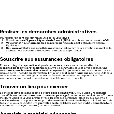
Réaliser les démarches administratives
Pour exercer en tant qu'ergothérapeute libéral, vous devez :
Vous inscrire à l'Agence Régionale de Santé (ARS)
pour obtenir votre
numéro ADELI
.
Vous immatriculer au registre des professionnels de santé
afin d’être reconnu
légalement.
Souscrire à l'Ordre des ergothérapeutes
est obligatoire pour garantir le respect de la
déontologie professionnelle et accéder à certaines opportunités.
Souscrire aux assurances obligatoires
En tant qu'ergothérapeute libéral, plusieurs
assurances
sont recommandées. La
responsabilité civile professionnelle
couvre les dommages causés à vos patients. Une
assurance pour le matériel et le local
protège vos équipements et votre cabinet contre les
risques de vol, incendie ou dégradation. Enfin, une
protection juridique
peut être utile pour
vous assister en cas de litige et couvrir les frais de défense en cas de poursuites. Ces
assurances garantissent une protection complète pour votre activité.
Trouver un lieu pour exercer
Le choix de l'emplacement dépend de votre
cible de patients
. Si vous visez une clientèle
diversifiée, un
cabinet dans une zone à fort passage
(comme le centre-ville) peut offrir une
meilleure visibilité. Si vous préférez travailler avec des personnes âgées ou des patients à
mobilité réduite, vous pouvez opter pour des
interventions à domicile
, ce qui réduit les frais
fixes. Et si vous souhaitez une
clientèle stable
, collaborer avec des
institutions
(hôpitaux,
maisons de retraite, entreprises) est une possibilité.