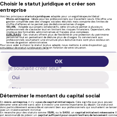
Choisir le statut juridique et créer son
entreprise
Voici les principaux
statuts juridiques
adaptés pour un ergothérapeute libéral :
Micro-entreprise
: Idéale pour les professionnels qui travaillent seuls. Elle offre une
gestion simplifiée avec des charges sociales réduites mais comporte des limites de
chiffre d’affaires et ne permet pas de déduire certaines charges.
SELARL
: Adaptée aux projets collaboratifs, cette structure permet à plusieurs
professionnels de s'associer tout en limitant les risques financiers. Cependant, elle
implique des formalités administratives et fiscales plus complexes.
EURL/SASU
: Ces statuts offrent plus de flexibilité et une protection du patrimoine
personnel tout en permettant de déduire plus de charges. Ils conviennent aux
professionnels souhaitant une structure plus évolutive mais sont plus coûteux en
termes de gestion administrative.
Pour vous aider à choisir le statut le plus adapté, nous mettons à votre disposition
un
simulateur de statut juridique en ligne
en fonction de votre situation.
Déterminer le montant du capital social
En
micro-entreprise
, il n’y a
pas de capital initial requis
. Cela signifie que vous pouvez
démarrer votre activité sans avoir à investir une somme importante au départ. Ce statut est
donc particulièrement accessible et convient bien aux professionnels qui souhaitent se lancer
avec un investissement minimal.
En revanche pour des statuts comme l’
EURL
ou la
SASU
, un
capital initial est nécessaire
. Il
est recommandé de prévoir un
capital suffisant pour couvrir les frais de lancement
comme