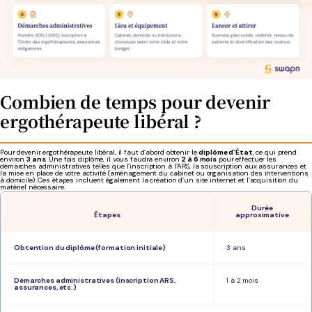
Combien de temps pour devenir
ergothérapeute libéral ?
Pour devenir ergothérapeute libéral, il faut d’abord obtenir le
diplôme d’État
, ce qui prend
environ
3 ans
. Une fois diplômé, il vous faudra environ
2 à 6 mois
pour effectuer les
démarches administratives telles que l’inscription à l’ARS, la souscription aux assurances et
la mise en place de votre activité (aménagement du cabinet ou organisation des interventions
à domicile). Ces étapes incluent également la création d’un site internet et l’acquisition du
matériel nécessaire.
Durée
Étapes
approximative
Obtention du diplôme (formation initiale)
3 ans
Démarches administratives (inscription ARS,
1 à 2 mois
assurances, etc.)