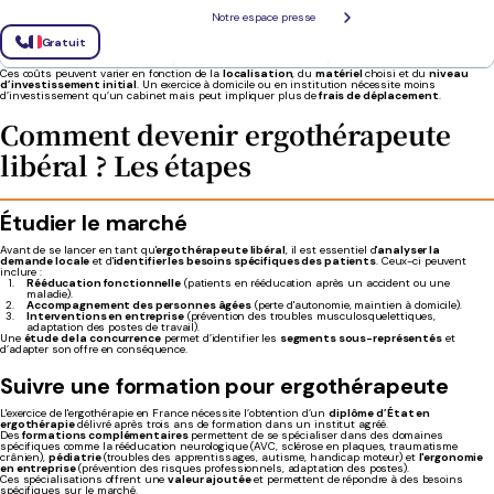
Notre espace presse
Communication et
500 - 3 000 €
Site internet, cartes de
marketing
visite, publicité,
réseaux sociaux
Gratuit
Ces coûts peuvent varier en fonction de la
localisation
, du
matériel
choisi et du
niveau
d’investissement initial
. Un exercice à domicile ou en institution nécessite moins
d’investissement qu’un cabinet mais peut impliquer plus de
frais de déplacement
.
Comment devenir ergothérapeute
libéral ? Les étapes
Étudier le marché
Avant de se lancer en tant qu'
ergothérapeute libéral
, il est essentiel d'
analyser la
demande locale
et d'
identifier les besoins spécifiques des patients
. Ceux-ci peuvent
inclure :
Rééducation fonctionnelle
(patients en rééducation après un accident ou une
maladie).
Accompagnement des personnes âgées
(perte d'autonomie, maintien à domicile).
Interventions en entreprise
(prévention des troubles musculosquelettiques,
adaptation des postes de travail).
Une
étude de la concurrence
permet d’identifier les
segments sous-représentés
et
d’adapter son offre en conséquence.
Suivre une formation pour ergothérapeute
L'exercice de l'ergothérapie en France nécessite l’obtention d’un
diplôme d’État en
ergothérapie
délivré après trois ans de formation dans un institut agréé.
Des
formations complémentaires
permettent de se spécialiser dans des domaines
spécifiques comme la rééducation neurologique (AVC, sclérose en plaques, traumatisme
crânien),
pédiatrie
(troubles des apprentissages, autisme, handicap moteur) et
l'ergonomie
en entreprise
(prévention des risques professionnels, adaptation des postes).
Ces spécialisations offrent une
valeur ajoutée
et permettent de répondre à des besoins
spécifiques sur le marché.