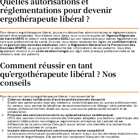
Quelles autorisations et
réglementations pour devenir
ergothérapeute libéral ?
Pour devenir ergothérapeute libéral, plusieurs démarches administratives et réglementations
doivent être respectées. Tout d'abord, vous devez vous inscrire auprès de l'
Agence Régionale
de Santé (ARS)
et obtenir votre
numéro ADELI
qui est nécessaire pour exercer légalement en
tant que professionnel de santé. Ensuite, vous devez respecter les règles de
confidentialité
et de
gestion des données médicales
selon le
Règlement Général sur la Protection des
Données (RGPD)
, ce qui garantit la sécurité des informations de vos patients. Vous êtes
également soumis à un
code de déontologie
qui régit votre pratique professionnelle et les
relations avec vos patients.
Comment réussir en tant
qu’ergothérapeute libéral ? Nos
conseils
Pour réussir en tant qu'ergothérapeute libéral, il est essentiel de :
Créer un réseau solide avec d’autres professionnels de santé
:
Établir des partenariats avec des médecins, kinésithérapeutes ou autres professionnels
du secteur vous permet de bénéficier de
recommandations et d'élargir votre patientèle. Un
réseau professionnel bien établi est aussi une source précieuse de conseils et de
collaboration.
Proposer des services innovants ou spécialisés pour se démarquer
:
Offrir des services
innovants comme des thérapies adaptées aux besoins spécifiques des
patients (rééducation neurologique, ergonomie en entreprise, etc.) permet de
se
différencier de la concurrence. Cela peut aussi attirer une clientèle à la recherche de
solutions spécialisées et uniques.
Investir dans une formation continue pour rester compétitif
:
La formation continue est essentielle pour se tenir à jour sur les dernières évolutions du
domaine de l'ergothérapie. Elle permet non seulement d’acquérir de nouvelles