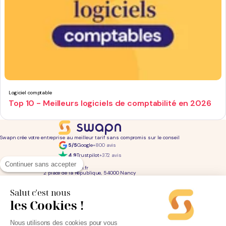
Logiciel comptable
Top 10 - Meilleurs logiciels de comptabilité en 2026
Swapn crée votre entreprise au meilleur tarif sans compromis sur le conseil
5/5
Google
+800 avis
4,9
Trustpilot
+372 avis
01 76 31 04 86
Continuer sans accepter
bonjour@swapn.fr
2 place de la République, 54000 Nancy
La news' des entrepreneurs
Offres exclusives, conseils, astuces : chaque mois dans votre boite mail
Salut c'est nous
les Cookies !
Consultez notre
notre politique de confidentialité
pour en savoir plus.
Services
Liens utiles
Nous utilisons des cookies pour vous