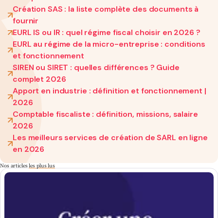
Création SAS : la liste complète des documents à
fournir
EURL IS ou IR : quel régime fiscal choisir en 2026 ?
EURL au régime de la micro-entreprise : conditions
et fonctionnement
SIREN ou SIRET : quelles différences ? Guide
complet 2026
Apport en industrie : définition et fonctionnement |
2026
Comptable fiscaliste : définition, missions, salaire
2026
Les meilleurs services de création de SARL en ligne
en 2026
Nos articles
les plus lus