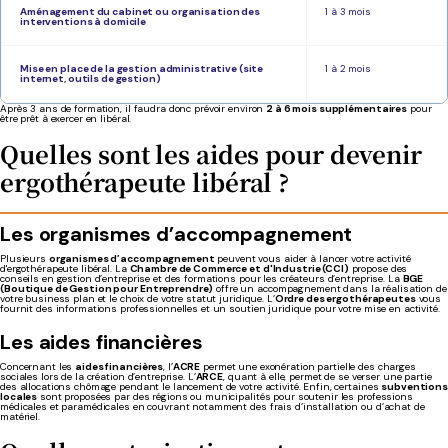
Aménagement du cabinet ou organisation des
1 à 3 mois
interventions à domicile
Mise en place de la gestion administrative (site
1 à 2 mois
internet, outils de gestion)
Après 3 ans de formation, il faudra donc prévoir environ
2 à 6 mois supplémentaires
pour
être prêt à exercer en libéral.
Quelles sont les aides pour devenir
ergothérapeute libéral ?
Les organismes d’accompagnement
Plusieurs
organismes d’accompagnement
peuvent vous aider à lancer votre activité
d'ergothérapeute libéral. La
Chambre de Commerce et d'Industrie (CCI)
propose des
conseils en gestion d’entreprise et des formations pour les créateurs d’entreprise. La
BGE
(Boutique de Gestion pour Entreprendre)
offre un accompagnement dans la réalisation de
votre business plan et le choix de votre statut juridique. L’
Ordre des ergothérapeutes
vous
fournit des informations professionnelles et un soutien juridique pour votre mise en activité.
Les aides financières
Concernant les
aides financières
, l’
ACRE
permet une exonération partielle des charges
sociales lors de la création d’entreprise. L’
ARCE
, quant à elle, permet de se verser une partie
des allocations chômage pendant le lancement de votre activité. Enfin, certaines
subventions
locales
sont proposées par des régions ou municipalités pour soutenir les professions
médicales et paramédicales en couvrant notamment des frais d’installation ou d’achat de
matériel.