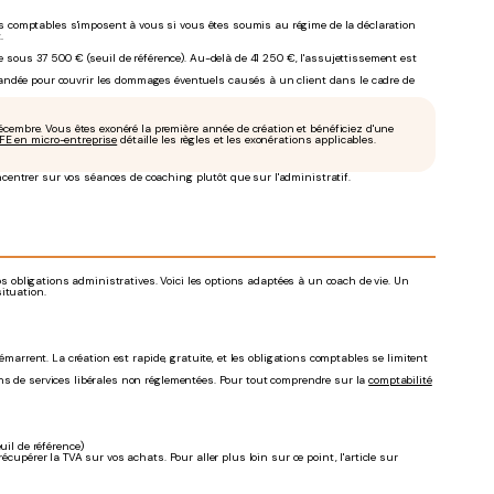
ons comptables s'imposent à vous si vous êtes soumis au régime de la déclaration
.
 sous 37 500 € (seuil de référence). Au-delà de 41 250 €, l'assujettissement est
andée pour couvrir les dommages éventuels causés à un client dans le cadre de
écembre. Vous êtes exonéré la première année de création et bénéficiez d'une
FE en micro-entreprise
détaille les règles et les exonérations applicables.
entrer sur vos séances de coaching plutôt que sur l'administratif.
vos obligations administratives. Voici les options adaptées à un coach de vie. Un
ituation.
émarrent. La création est rapide, gratuite, et les obligations comptables se limitent
ons de services libérales non réglementées. Pour tout comprendre sur la
comptabilité
uil de référence)
cupérer la TVA sur vos achats. Pour aller plus loin sur ce point, l'article sur