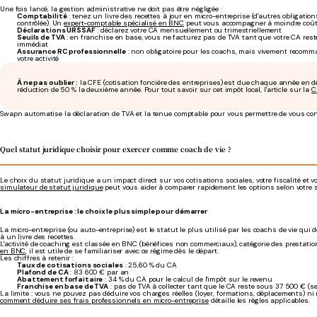
Une fois lancé, la gestion administrative ne doit pas être négligée :
Comptabilité
: tenez un livre des recettes à jour en micro-entreprise (d'autres obligati
contrôlée). Un
expert-comptable spécialisé en BNC
peut vous accompagner à moindre coût
Déclarations URSSAF
: déclarez votre CA mensuellement ou trimestriellement
Seuils de TVA
: en franchise en base, vous ne facturez pas de TVA tant que votre CA reste
immédiat
Assurance RC professionnelle
: non obligatoire pour les coachs, mais vivement recomm
votre activité
À ne pas oublier :
la CFE (cotisation foncière des entreprises) est due chaque année en d
réduction de 50 % la deuxième année. Pour tout savoir sur cet impôt local, l'article sur la
C
Swapn automatise la déclaration de TVA et la tenue comptable pour vous permettre de vous conc
Quel statut juridique choisir pour exercer comme coach de vie ?
Le choix du statut juridique a un impact direct sur vos cotisations sociales, votre fiscalité et 
simulateur de statut juridique
peut vous aider à comparer rapidement les options selon votre s
La micro-entreprise : le choix le plus simple pour démarrer
La micro-entreprise (ou auto-entreprise) est le statut le plus utilisé par les coachs de vie qui d
à un livre des recettes.
L'activité de coaching est classée en BNC (bénéfices non commerciaux), catégorie des prestati
en BNC
, il est utile de se familiariser avec ce régime dès le départ.
Les chiffres à retenir :
Taux de cotisations sociales
: 25,60 % du CA
Plafond de CA
: 83 600 € par an
Abattement forfaitaire
: 34 % du CA pour le calcul de l'impôt sur le revenu
Franchise en base de TVA
: pas de TVA à collecter tant que le CA reste sous 37 500 € (se
La limite : vous ne pouvez pas déduire vos charges réelles (loyer, formations, déplacements) ni ré
comment déduire ses frais professionnels en micro-entreprise
détaille les règles applicables.