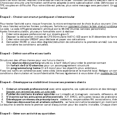
Avant de vous lancer, réalisez une étude de marché locale : combien de coachs exercent dans v
Choisissez ensuite une formation certifiante adaptée à votre spécialisation cible. Définissez votr
TPE, couples en difficulté. Plus votre cible est précise, plus votre message sera percutant. Un
g
lancer.
Étape 2 - Choisir son statut juridique et s'immatriculer
Pour tester l'activité sans risque financier, la micro-entreprise est le choix le plus courant. L'i
Si vous hésitez entre les formes juridiques, l'article sur
comment choisir le bon statut juridiqu
Le code
Le code APE généralement attribué est le 96.09Z (Autres services personnels).
Après l'immatriculation, plusieurs formalités sont à réaliser :
Créer votre espace professionnel sur impots.gouv.fr
Déposer la déclaration initiale de CFE (formulaire 1447-C-SD) avant le 31 décembre de l'ann
Créer votre compte URSSAF pour déclarer et payer vos cotisations
Demander l'ACRE si vous êtes éligible (réduction de cotisations la première année). Les moda
connaître les conditions actuelles.
Étape 3 - Définir son offre et ses tarifs
Structurez des offres claires pour vos futurs clients :
Une
séance découverte
(gratuite ou à tarif réduit) pour créer le premier contact
Un
forfait de 5 à 10 séances
pour un accompagnement structuré
Un
programme long terme
(3 à 6 mois) pour les objectifs plus ambitieux
Fixez vos tarifs en cohérence avec votre cible, votre expérience et le marché local. Rédigez un co
conditions d'annulation et la confidentialité. Pensez également à vous doter d'un
modèle de C
Étape 4 - Développer sa visibilité et trouver ses premiers clients
Créer un site web professionnel
avec votre approche, vos spécialisations et des témoign
booster son entreprise avec un site web
.
Publier du contenu à valeur ajoutée
sur LinkedIn et Instagram : conseils, réflexions,
S'inscrire sur les annuaires professionnels
: ICF, EMCC, annuaires locaux de praticien
Développer un réseau de prescripteurs
: médecins, responsables RH, associations, thér
Séances découvertes et ateliers collectifs
: se faire connaître localement en montran
Le bouche-à-oreille reste le premier canal d'acquisition pour les coachs installés. Chaque clie
Étape 5 - Gérer son activité au quotidien