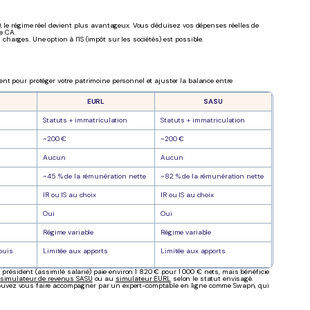
, le régime réel devient plus avantageux. Vous déduisez vos dépenses réelles de
e CA.
 charges. Une option à l'IS (impôt sur les sociétés) est possible.
nt pour protéger votre patrimoine personnel et ajuster la balance entre
EURL
SASU
Statuts + immatriculation
Statuts + immatriculation
~200 €
~200 €
Aucun
Aucun
~45 % de la rémunération nette
~82 % de la rémunération nette
IR ou IS au choix
IR ou IS au choix
Oui
Oui
Régime variable
Régime variable
puis
Limitée aux apports
Limitée aux apports
e président (assimilé salarié) paie environ 1 820 € pour 1 000 € nets, mais bénéficie
simulateur de revenus SASU
ou au
simulateur EURL
selon le statut envisagé.
us pouvez vous faire accompagner par un expert-comptable en ligne comme Swapn, qui