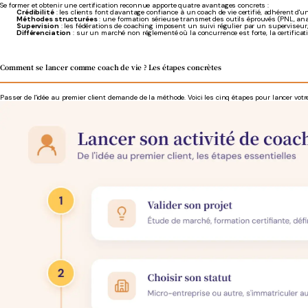
Se former et obtenir une certification reconnue apporte quatre avantages concrets :
Crédibilité
: les clients font davantage confiance à un coach de vie certifié, adhérent d'
Méthodes structurées
: une formation sérieuse transmet des outils éprouvés (PNL, ana
Supervision
: les fédérations de coaching imposent un suivi régulier par un superviseur,
Différenciation
: sur un marché non réglementé où la concurrence est forte, la certificat
Comment se lancer comme coach de vie ? Les étapes concrètes
Passer de l'idée au premier client demande de la méthode. Voici les cinq étapes pour lancer votre