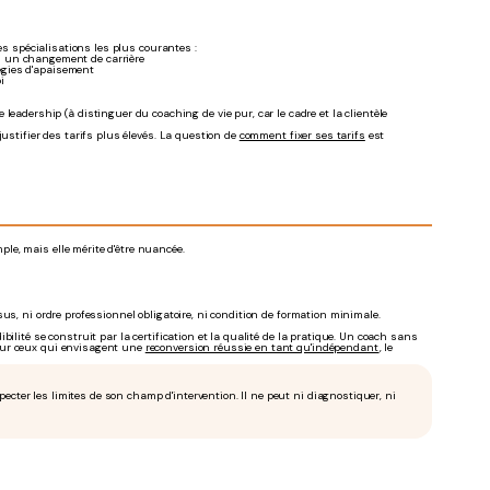
es spécialisations les plus courantes :
s un changement de carrière
tégies d'apaisement
i
eadership (à distinguer du coaching de vie pur, car le cadre et la clientèle
ustifier des tarifs plus élevés. La question de
comment fixer ses tarifs
est
le, mais elle mérite d'être nuancée.
us, ni ordre professionnel obligatoire, ni condition de formation minimale.
ilité se construit par la certification et la qualité de la pratique. Un coach sans
our ceux qui envisagent une
reconversion réussie en tant qu'indépendant
, le
ecter les limites de son champ d'intervention. Il ne peut ni diagnostiquer, ni