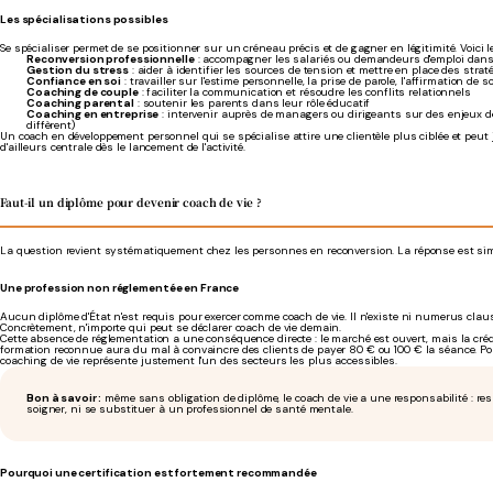
Les spécialisations possibles
Se spécialiser permet de se positionner sur un créneau précis et de gagner en légitimité. Voici l
Reconversion professionnelle
: accompagner les salariés ou demandeurs d'emploi dan
Gestion du stress
: aider à identifier les sources de tension et mettre en place des stra
Confiance en soi
: travailler sur l'estime personnelle, la prise de parole, l'affirmation de so
Coaching de couple
: faciliter la communication et résoudre les conflits relationnels
Coaching parental
: soutenir les parents dans leur rôle éducatif
Coaching en entreprise
: intervenir auprès de managers ou dirigeants sur des enjeux de l
diffèrent)
Un coach en développement personnel qui se spécialise attire une clientèle plus ciblée et peut j
d'ailleurs centrale dès le lancement de l'activité.
Faut-il un diplôme pour devenir coach de vie ?
La question revient systématiquement chez les personnes en reconversion. La réponse est simp
Une profession non réglementée en France
Aucun diplôme d'État n'est requis pour exercer comme coach de vie. Il n'existe ni numerus claus
Concrètement, n'importe qui peut se déclarer coach de vie demain.
Cette absence de réglementation a une conséquence directe : le marché est ouvert, mais la crédib
formation reconnue aura du mal à convaincre des clients de payer 80 € ou 100 € la séance. P
coaching de vie représente justement l'un des secteurs les plus accessibles.
Bon à savoir :
même sans obligation de diplôme, le coach de vie a une responsabilité : resp
soigner, ni se substituer à un professionnel de santé mentale.
Pourquoi une certification est fortement recommandée