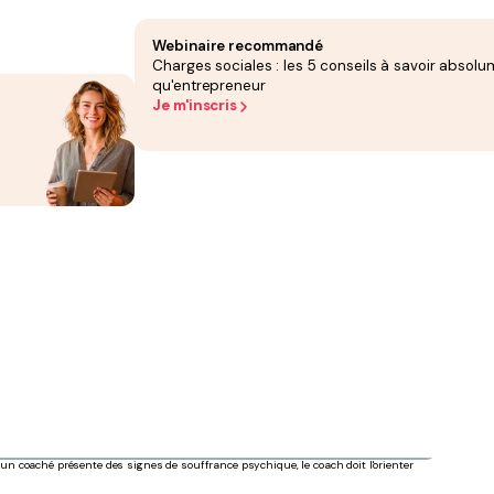
Webinaire recommandé
Charges sociales : les 5 conseils à savoir absolu
place un plan d'action concret. Son travail repose sur l'écoute active, le
qu'entrepreneur
aide orientée vers le résultat, pas vers le diagnostic.
Je m'inscris
ent)
coaché trouve ses propres réponses et devienne autonome dans sa démarche
endant
, qui accompagne également ses clients vers l'autonomie sans se substituer
Psychologue
Psychothérapeute
chologie
Master 2 en psychologie (ou doctorat)
la loi
Titre protégé par la loi
aitement des troubles
Diagnostic et traitement des troubles
psychiques
oigner un trouble
Comprendre et soigner un trouble
rant de troubles psychiques
Personnes souffrant de troubles psychiques
Si un coaché présente des signes de souffrance psychique, le coach doit l'orienter