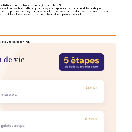
une fédération professionnelle (ICF ou EMCC)
lyse transactionnelle, approche systémique) qui structurent la pratique
 ce qui permet de progresser en continu et de prendre du recul sur sa pratique
ion fait la différence entre un amateur et un professionnel
 activité de coaching.