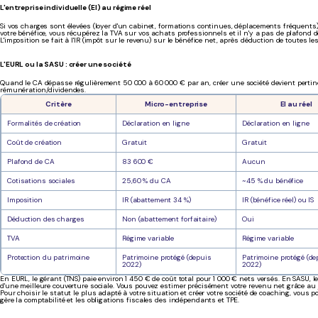
L'entreprise individuelle (EI) au régime réel
Si vos charges sont élevées (loyer d'un cabinet, formations continues, déplacements fréquents)
votre bénéfice, vous récupérez la TVA sur vos achats professionnels et il n'y a pas de plafond d
L'imposition se fait à l'IR (impôt sur le revenu) sur le bénéfice net, après déduction de toutes les
L'EURL ou la SASU : créer une société
Quand le CA dépasse régulièrement 50 000 à 60 000 € par an, créer une société devient pertine
rémunération/dividendes.
Critère
Micro-entreprise
EI au réel
Formalités de création
Déclaration en ligne
Déclaration en ligne
Coût de création
Gratuit
Gratuit
Plafond de CA
83 600 €
Aucun
Cotisations sociales
25,60 % du CA
~45 % du bénéfice
Imposition
IR (abattement 34 %)
IR (bénéfice réel) ou IS
Déduction des charges
Non (abattement forfaitaire)
Oui
TVA
Régime variable
Régime variable
Protection du patrimoine
Patrimoine protégé (depuis
Patrimoine protégé (de
2022)
2022)
En EURL, le gérant (TNS) paie environ 1 450 € de coût total pour 1 000 € nets versés. En SASU, l
d'une meilleure couverture sociale. Vous pouvez estimer précisément votre revenu net grâce au
Pour choisir le statut le plus adapté à votre situation et créer votre société de coaching, vo
gère la comptabilité et les obligations fiscales des indépendants et TPE.