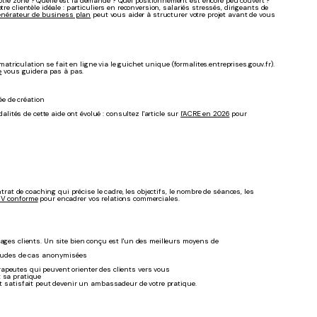
otre zone ? Quelle est la demande ? Quel positionnement est encore peu couvert ?
e clientèle idéale : particuliers en reconversion, salariés stressés, dirigeants de
énérateur de business plan
peut vous aider à structurer votre projet avant de vous
mmatriculation se fait en ligne via le guichet unique (formalites.entreprises.gouv.fr).
e
vous guidera pas à pas.
ée de création
lités de cette aide ont évolué : consultez l'article sur
l'ACRE en 2026
pour
ntrat de coaching qui précise le cadre, les objectifs, le nombre de séances, les
GV conforme
pour encadrer vos relations commerciales.
ages clients. Un site bien conçu est l'un des meilleurs moyens de
 études de cas anonymisées
s
apeutes qui peuvent orienter des clients vers vous
t sa pratique
nt satisfait peut devenir un ambassadeur de votre pratique.