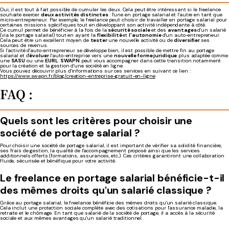
Oui, il est tout à fait possible de cumuler les deux. Cela peut être intéressant si le freelance
souhaite exercer
deux activités distinctes
: l'une en portage salarial et l'autre en tant que
micro-entrepreneur. Par exemple, le freelance peut choisir de travailler en portage salarial pour
certaines missions spécifiques tout en développant son activité indépendante à côté.
Ce cumul permet de bénéficier à la fois de la
sécurité sociale
et des
avantages
d'un salarié
(via le portage salarial) tout en ayant la
flexibilité
et
l'autonomie
d'un auto-entrepreneur.
Cela peut être un excellent moyen de
tester
une nouvelle activité ou de
diversifier
ses
sources de revenus.
Si l’activité d'auto-entrepreneur se développe bien, il est possible de mettre fin au portage
salarial et d'
évoluer
l'auto-entreprise vers une
nouvelle forme juridique
plus adaptée comme
une
SASU
ou une
EURL
.
SWAPN
peut vous accompagner dans cette transition notamment
pour la création et la gestion d'une société en ligne.
Vous pouvez découvrir plus d'informations sur ces services en suivant ce lien :
https://www.swapn.fr/blog/creation-entreprise-gratuit-en-ligne
FAQ :
Quels sont les critères pour choisir une
société de portage salarial ?
Pour choisir une société de portage salarial, il est important de vérifier sa solidité financière,
ses frais de gestion, la qualité de l'accompagnement proposé ainsi que les services
additionnels offerts (formations, assurances, etc.). Ces critères garantiront une collaboration
fluide, sécurisée et bénéfique pour votre activité.
Le freelance en portage salarial bénéficie-t-il
des mêmes droits qu'un salarié classique ?
Grâce au portage salarial, le freelance bénéficie des mêmes droits qu'un salarié classique.
Cela inclut une protection sociale complète avec des cotisations pour l'assurance maladie, la
retraite et le chômage. En tant que salarié de la société de portage, il a accès à la sécurité
sociale et aux mêmes avantages qu'un salarié traditionnel.