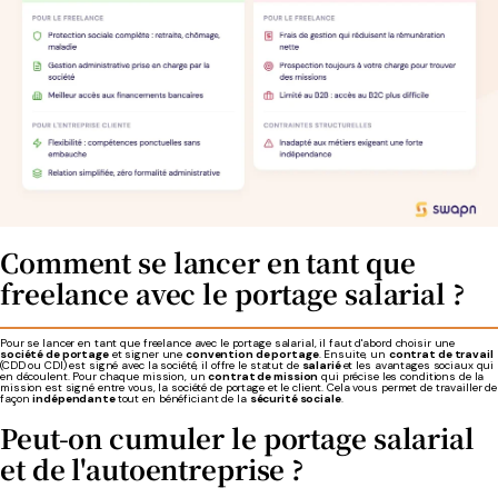
Comment se lancer en tant que
freelance avec le portage salarial ?
Pour se lancer en tant que freelance avec le portage salarial, il faut d'abord choisir une
société de portage
et signer une
convention de portage
. Ensuite, un
contrat de travail
(CDD ou CDI) est signé avec la société, il offre le statut de
salarié
et les avantages sociaux qui
en découlent. Pour chaque mission, un
contrat de mission
qui précise les conditions de la
mission est signé entre vous, la société de portage et le client. Cela vous permet de travailler de
façon
indépendante
tout en bénéficiant de la
sécurité sociale
.
Peut-on cumuler le portage salarial
et de l'autoentreprise ?