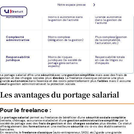
d'affaires)
plus faibles
Notre espace presse
Gratuit
Autonomie
Moins d’autonomie dans
Grande autonomie
la gestion de l’activité
dans la gestion de
l’activité
Complexité
Moins complexe
Plus complexe (gestion
administrative
(délégation de la gestion)
de la comptabilité,
facturation, etc.)
Responsabilité
Moins de risques
Responsabilité totale
juridique
juridiques (la société de
en cas de litiges ou
portage gère certains
d'impayés
aspects)
Le portage salarial offre une
sécurité
avec une
gestion simplifiée
mais avec des frais de
gestion et des charges sociales plus
élevées
. Le freelance classique conserve une plus
grande
autonomie
dans l'exercice et des coûts potentiellement plus
faibles
mais il assume
seul
la gestion administrative et la protection sociale.
Les avantages du portage salarial
Pour le freelance :
Le
portage salarial
permet au freelance de bénéficier d'une
sécurité sociale complète
(retraite, chômage, assurance maladie) et d'une
gestion administrative simplifiée
par la
société de portage avec des
frais de gestion
et des
charges sociales
plus élevées. Ce statut
offre également des
formations
et une meilleure
sécurité
vis-à-vis des établissements
bancaires.
En revanche, le
freelance classique
(auto-entrepreneur, SASU, etc.) garde une grande