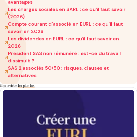
avantages
Les charges sociales en SARL : ce qu'il faut savoir
(2026)
Compte courant d'associé en EURL : ce qu'il faut
savoir en 2026
Les dividendes en EURL : ce qu'il faut savoir en
2026
Président SAS non rémunéré : est-ce du travail
dissimulé ?
SAS 2 associés 50/50 : risques, clauses et
alternatives
Nos articles
les plus lus