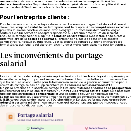
autonomie
mais assume seul la gestion
administrative
, la
comptabilité
et les
déclarations fiscales
. Sa
protection sociale
est généralement moins complète et il peut
rencontrer des
difficultés
pour obtenir des
financements bancaires
.
Pour l'entreprise cliente :
Pour l'entreprise cliente, le portage salarial offre plusieurs avantages. Tout d'abord, il permet
d'avoir beaucoup de
flexibilité
car l'entreprise peut faire appel à des
compétences externes
pour des missions ponctuelles sans avoir à engager un processus d'embauche long et
coûteux. Cela lui permet de s'adapter rapidement aux besoins spécifiques du moment.
Ensuite, le portage salarial simplifie la
relation contractuelle
avec le
freelance
. Grâce à
l'intermédiaire de la
société de portage
, l'entreprise n'a pas à se soucier des aspects
administratifs, fiscaux ou juridiques. C'est la société de portage qui prend en charge ces
formalités, ce qui rend la collaboration plus fluide et moins contraignante pour l'entreprise.
Les inconvénients du portage
salarial
Les inconvénients du portage salarial représentent surtout les
frais de gestion
prélevés par
la société de portage qui peuvent
impacter fortement
le chiffre d'affaires du freelance. Bien
que les risques soient limités pour le freelance en raison de la gestion administrative par la
société de portage, ce
coût
supplémentaire peut
réduire la rémunération nette
.
Malgré la présence de la société de portage, le freelance reste
responsable de sa prospection
pour décrocher des missions et maintenir un
niveau de revenu satisfaisant
. Cela nécessite
une certaine
autonomie commerciale
et une capacité à trouver de nouveaux clients.
Le portage salarial peut également limiter les opportunités commerciales souvent centrées sur
le
B2B
, ce qui peut rendre l’accès au
B2C plus difficile. De plus, ce format peut
ne pas être
adapté à certains métiers
notamment ceux qui nécessitent une grande indépendance ou
des structures juridiques spécifiques.