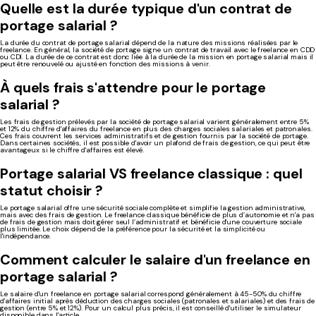
Quelle est la durée typique d'un contrat de
portage salarial ?
La durée du contrat de portage salarial dépend de la nature des missions réalisées par le
freelance. En général, la société de portage signe un contrat de travail avec le freelance en CDD
ou CDI. La durée de ce contrat est donc liée à la durée de la mission en portage salarial mais il
peut être renouvelé ou ajusté en fonction des missions à venir.
À quels frais s'attendre pour le portage
salarial ?
Les frais de gestion prélevés par la société de portage salarial varient généralement entre 5%
et 12% du chiffre d'affaires du freelance en plus des charges sociales salariales et patronales.
Ces frais couvrent les services administratifs et de gestion fournis par la société de portage.
Dans certaines sociétés, il est possible d'avoir un plafond de frais de gestion, ce qui peut être
avantageux si le chiffre d'affaires est élevé.
Portage salarial VS freelance classique : quel
statut choisir ?
Le portage salarial offre une sécurité sociale complète et simplifie la gestion administrative,
mais avec des frais de gestion. Le freelance classique bénéficie de plus d’autonomie et n'a pas
de frais de gestion mais doit gérer seul l’administratif et bénéficie d'une couverture sociale
plus limitée. Le choix dépend de la préférence pour la sécurité et la simplicité ou
l'indépendance.
Comment calculer le salaire d'un freelance en
portage salarial ?
Le salaire d'un freelance en portage salarial correspond généralement à 45-50% du chiffre
d'affaires initial après déduction des charges sociales (patronales et salariales) et des frais de
gestion (entre 5% et 12%). Pour un calcul plus précis, il est conseillé d'utiliser le simulateur
disponible dans l'article.