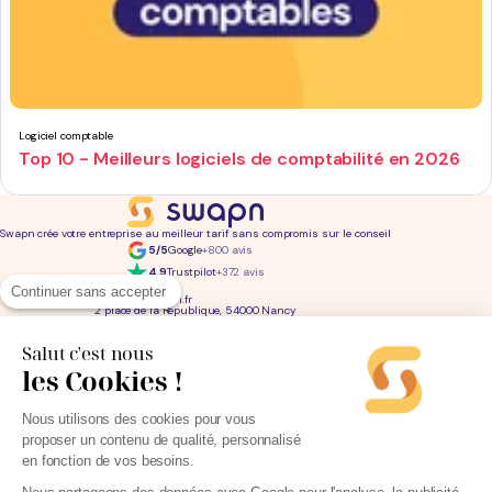
Logiciel comptable
Top 10 - Meilleurs logiciels de comptabilité en 2026
Swapn crée votre entreprise au meilleur tarif sans compromis sur le conseil
5/5
Google
+800 avis
4,9
Trustpilot
+372 avis
01 76 31 04 86
Continuer sans accepter
bonjour@swapn.fr
2 place de la République, 54000 Nancy
La news' des entrepreneurs
Offres exclusives, conseils, astuces : chaque mois dans votre boite mail
Salut c'est nous
les Cookies !
Consultez notre
notre politique de confidentialité
pour en savoir plus.
Services
Liens utiles
Nous utilisons des cookies pour vous
Création d'entreprise
Découvrez Swapn
proposer un contenu de qualité, personnalisé
Comptabilité pas cher
Avis clients
Offres de comptabilité par métier
Devenir partenaire
en fonction de vos besoins.
Offres de comptabilité par ville
Engagements éthiques
Offres de comptabilité par statut
Contact
Tarifs
L-Expert-Comptable.com