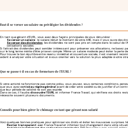
Faut-il se verser un salaire ou privilégier les dividendes ?
En tant que gérant d’EURL, vous avez deux façons principales de vous rémunérer :
Se verser un salaire
: le salaire réduit le montant de votre ARE, mais il vous ouvre des dro
Se verser des dividendes
: les dividendes ne sont pas pris en compte dans le calcul de l’
cotisations sociales.
Si l’attrait des dividendes peut sembler intéressant pour préserver vos allocations, ne basez pa
sur le long terme mérite d’être prise en compte. Même un salaire modeste peut éviter la perte de 
Pour trouver le bon équilibre entre revenu immédiat et couverture sociale, il est vivement r
aident à analyser votre situation et à vous orienter vers la solution la plus adaptée à votre stra
Que se passe-t-il en cas de fermeture de l’EURL ?
Si votre activité ne fonctionne pas comme prévu, vous pouvez, sous certaines conditions, percevo
que vous ayez
cotisé au régime général
avant de créer votre société ou de justifier d’un contr
que leur période de validité ne soit pas expirée.
Dans ce cas, il faudra
dissoudre l’EURL
et informer France Travail, qui vérifiera vos droits res
nécessite souvent plusieurs documents.
Conseils pour bien gérer le chômage en tant que gérant non salarié
Voici quelques bonnes pratiques pour optimiser vos droits et éviter les mauvaises surprises l
Restez transparent
avec France Travail et informez tout changement dans votre situati
Anticipez le règlement des cotisations minimales
TNS (travailleur non salarié), même