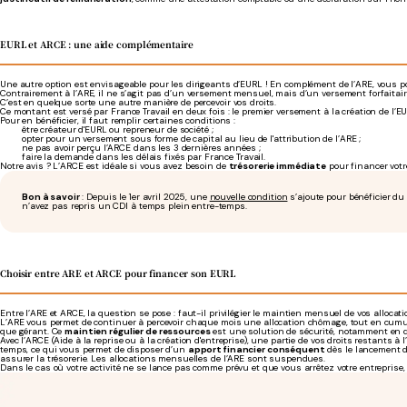
EURL et ARCE : une aide complémentaire
Une autre option est envisageable pour les dirigeants d’EURL ! En complément de l’ARE, vous 
Contrairement à l’ARE, il ne s’agit pas d’un versement mensuel, mais d’un versement forfaitair
C’est en quelque sorte une autre manière de percevoir vos droits.
Ce montant est versé par France Travail en deux fois : le premier versement à la création de l’EU
Pour en bénéficier, il faut remplir certaines conditions :
être créateur d'EURL ou repreneur de société ;
opter pour un versement sous forme de capital au lieu de l'attribution de l’ARE ;
ne pas avoir perçu l’ARCE dans les 3 dernières années ;
faire la demande dans les délais fixés par France Travail.
Notre avis ? L’ARCE est idéale si vous avez besoin de
trésorerie immédiate
pour financer votre
Bon à savoir
: Depuis le 1er avril 2025, une
nouvelle condition
s’ajoute pour bénéficier du
n’avez pas repris un CDI à temps plein entre-temps.
Choisir entre ARE et ARCE pour financer son EURL
Entre l’ARE et ARCE, la question se pose : faut-il privilégier le maintien mensuel de vos alloca
L’ARE vous permet de continuer à percevoir chaque mois une allocation chômage, tout en cumu
que gérant. Ce
maintien régulier de ressources
est une solution de sécurité, notamment en dé
Avec l’ARCE (Aide à la reprise ou à la création d'entreprise), une partie de vos droits restants 
temps, ce qui vous permet de disposer d’un
apport financier conséquent
dès le lancement de
assurer la trésorerie. Les allocations mensuelles de l’ARE sont suspendues.
Dans le cas où votre activité ne se lance pas comme prévu et que vous arrêtez votre entreprise,