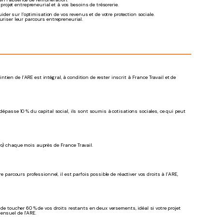
projet entrepreneurial et à vos besoins de trésorerie.
ider sur l’optimisation de vos revenus et de votre protection sociale.
iser leur parcours entrepreneurial.
en de l’ARE est intégral, à condition de rester inscrit à France Travail et de
dépasse 10 % du capital social, ils sont soumis à cotisations sociales, ce qui peut
ro) chaque mois auprès de France Travail.
e parcours professionnel, il est parfois possible de réactiver vos droits à l’ARE,
 de toucher 60 % de vos droits restants en deux versements, idéal si votre projet
ensuel de l’ARE.