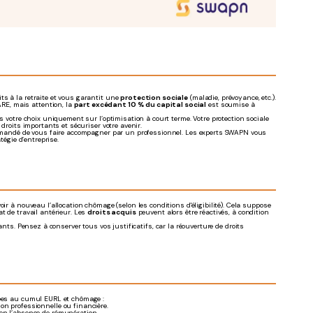
its à la retraite et vous garantit une
protection sociale
(maladie, prévoyance, etc.).
ARE, mais attention, la
part excédant 10 % du capital social
est soumise à
s votre choix uniquement sur l’optimisation à court terme. Votre protection sociale
droits importants et sécuriser votre avenir.
ecommandé de vous faire accompagner par un professionnel. Les experts SWAPN vous
tégie d’entreprise.
ir à nouveau l’allocation chômage (selon les conditions d'éligibilité). Cela suppose
at de travail antérieur. Les
droits acquis
peuvent alors être réactivés, à condition
tants. Pensez à conserver tous vos justificatifs, car la réouverture de droits
iées au cumul EURL et chômage :
on professionnelle ou financière.
 en l’absence de rémunération.