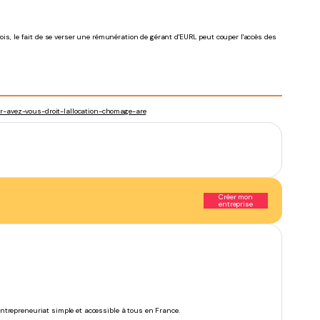
ois, le fait de se verser une rémunération de gérant d'EURL peut couper l'accès des
ur-avez-vous-droit-lallocation-chomage-are
Créer mon
entreprise
’entrepreneuriat simple et accessible à tous en France.