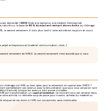
pouvez demander l’
ARCE
(Aide à la reprise ou à la création d’entreprise).
e, calculé sur la base de
60 % du montant restant de vos droits
au chômage.
RL, le second versement, 6 mois plus tard si votre activité est toujours en cours.
 projet entrepreneurial (matériel, communication, stock…).
 second versement de l’ARCE. Le second versement n’est accordé que si vous
tions chômage via l’ARE, ou bien opter pour le versement en capital avec l’ARCE ?
lant partiellement ces revenus avec la rémunération que vous vous versez en tant
but d’activité, lorsque les revenus sont encore instables.
à l’ARE est transformée en un
capital immédiat
. Ce montant vous est versé en deux
 votre activité, un véritable coup de pouce pour investir, acheter du matériel ou
 le reliquat de vos droits à l’ARE non consommés reste mobilisable.