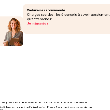
is, vos allocations seront maintenues à 100 %. Dès que vous commencerez à vous
anisme peut sembler contraignant, mais il permet de
sécuriser vos débuts
Webinaire recommandé
Charges sociales : les 5 conseils à savoir absolument
ce
, déterminé selon les rémunérations perçues dans l’emploi perdu. Le
qu'entrepreneur
sser ce salaire journalier de référence.
Je m'inscris
t vos obligations de déclaration.
alarié)
. Dans le cas où vous ne vous versez aucune rémunération, vous conservez
t de votre ARE mensuel. Vous touchez une
allocation partielle
, à hauteur de 70 % de
tion de gérant, fixée à 600 €. Le calcul du montant de votre allocation est le
ARE, votre revenu mensuel global sera donc de 1 380 €.
nir les justificatifs nécessaires (statuts, extrait Kbis, attestation de création
ont à déclarer au moment de l’actualisation. France Travail peut vous demander un
neur.