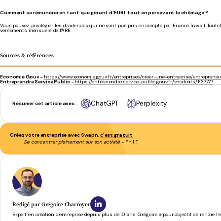
Comment se rémunérer en tant que gérant d'EURL tout en percevant le chômage ?
Vous pouvez privilégier les dividendes qui ne sont pas pris en compte par France Travail. Toutef
versements mensuels de l'ARE.
Sources & références
Economie Gouv -
https://www.economie.gouv.fr/entreprises/creer-une-entreprise/entreprene
Entreprendre Service Public -
https://entreprendre.service-public.gouv.fr/vosdroits/F37777
ChatGPT
Perplexity
Résumer cet article avec :
Créez votre entreprise avec Swapn,
c’est gratuit
Se concentrer pleinement sur son activité
- Phil T.
Rédigé par
Grégoire Charroyer
Expert en création d’entreprise depuis plus de 10 ans. Grégoire a pour objectif de rendre l