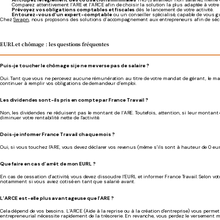
Comparez attentivement l’ARE et l’ARCE afin de choisir la solution la plus adaptée à votre 
Prévoyez vos obligations comptables et fiscales
dès le lancement de votre activité.
Entourez-vous d’un expert-comptable
ou un conseiller spécialisé, capable de vous gu
Chez
Swapn
, nous proposons des solutions d’accompagnement aux entrepreneurs afin de sécur
EURL et chômage : les questions fréquentes
Puis-je toucher le chômage si je ne me verse pas de salaire ?
Oui. Tant que vous ne percevez aucune rémunération au titre de votre mandat de gérant, le mainti
continuer à remplir vos obligations de demandeur d’emploi.
Les dividendes sont-ils pris en compte par France Travail ?
Non, les dividendes ne réduisent pas le montant de l’ARE. Toutefois, attention, si leur montant 
diminuer votre rentabilité nette de l'activité.
Dois-je informer France Travail chaque mois ?
Oui, si vous touchez l'ARE, vous devez déclarer vos revenus (même s’ils sont à hauteur de 0 eu
Que faire en cas d’arrêt de mon EURL ?
En cas de cessation d’activité, vous devez dissoudre l’EURL et informer France Travail. Selon votr
notamment si vous aviez cotisé en tant que salarié avant.
L’ARCE est-elle plus avantageuse que l’ARE ?
Cela dépend de vos besoins. L’ARCE (Aide à la reprise ou à la création d'entreprise) vous permet
entrepreneurial nécessite rapidement de la trésorerie. En revanche, vous perdez le versement m