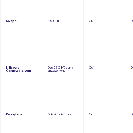
Swapn
29 € HT
Oui
O
L-Expert-
Dès 69 € HT, sans
Oui
O
Comptable.com
engagement
Pennylane
12 € à 49 €/mois
Oui
O