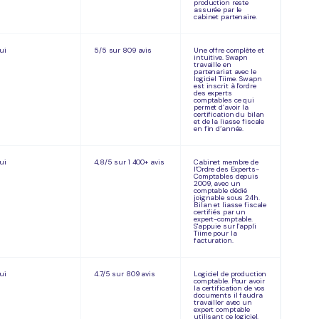
production reste
assurée par le
cabinet partenaire.
ui
5/5 sur 809 avis
Une offre complète et
intuitive. Swapn
travaille en
partenariat avec le
logiciel Tiime. Swapn
est inscrit à l'ordre
des experts
comptables ce qui
permet d’avoir la
certification du bilan
et de la liasse fiscale
en fin d‘année.
ui
4,8/5 sur 1 400+ avis
Cabinet membre de
l'Ordre des Experts-
Comptables depuis
2009, avec un
comptable dédié
joignable sous 24h.
Bilan et liasse fiscale
certifiés par un
expert-comptable.
S'appuie sur l'appli
Tiime pour la
facturation.
ui
4.7/5 sur 809 avis
Logiciel de production
comptable. Pour avoir
la certification de vos
documents il faudra
travailler avec un
expert comptable
utilisant ce logiciel.