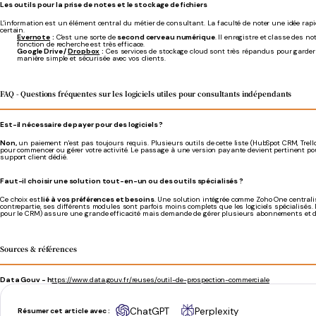
Les outils pour la prise de notes et le stockage de fichiers
L'information est un élément central du métier de consultant. La faculté de noter une idée r
certain.
Evernote
:
C'est une sorte de
second cerveau numérique
. Il enregistre et classe des 
fonction de recherche est très efficace.
Google Drive /
Dropbox
:
Ces services de stockage cloud sont très répandus pour garder vo
manière simple et sécurisée avec vos clients.
FAQ - Questions fréquentes sur les logiciels utiles pour consultants indépendants
Est-il nécessaire de payer pour des logiciels ?
Non,
un paiement n'est pas toujours requis. Plusieurs outils de cette liste (HubSpot CRM, Trello,
pour commencer ou gérer votre activité. Le passage à une version payante devient pertinent po
support client dédié.
Faut-il choisir une solution tout-en-un ou des outils spécialisés ?
Ce choix est
lié à vos préférences et besoins
. Une solution intégrée comme Zoho One centralise
contrepartie, ses différents modules sont parfois moins complets que les logiciels spécialisés. 
pour le CRM) assure une grande efficacité mais demande de gérer plusieurs abonnements et de 
Sources & références
Data Gouv - h
ttps://www.data.gouv.fr/reuses/outil-de-prospection-commerciale
ChatGPT
Perplexity
Résumer cet article avec :