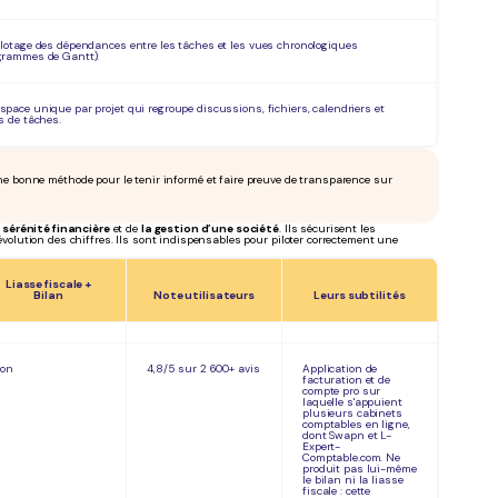
ilotage des dépendances entre les tâches et les vues chronologiques
grammes de Gantt).
space unique par projet qui regroupe discussions, fichiers, calendriers et
es de tâches.
ne bonne méthode pour le tenir informé et faire preuve de transparence sur
 sérénité financière
et de
la gestion d’une société
. Ils sécurisent les
’évolution des chiffres. Ils sont indispensables pour piloter correctement une
Liasse fiscale +
Bilan
Note utilisateurs
Leurs subtilités
on
4,8/5 sur 2 600+ avis
Application de
facturation et de
compte pro sur
laquelle s'appuient
plusieurs cabinets
comptables en ligne,
dont Swapn et L-
Expert-
Comptable.com. Ne
produit pas lui-même
le bilan ni la liasse
fiscale : cette