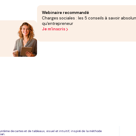
Webinaire recommandé
rez vos contacts par statut (prospect, client, partenaire) et connaissez à tout
Charges sociales : les 5 conseils à savoir absolu
qu'entrepreneur
des prospects, la gestion du pipeline de vente et l'envoi de campagnes d'emails.
Je m'inscris
e de la saisie de données par synchronisation avec votre messagerie (Gmail,
amme d'outils qui accompagne le développement de votre entreprise.
erface et de vérifier que l'outil correspond à votre méthode de travail avant de
dédiés font
gagner du temps
grâce à des modèles et suivent les interactions du
lancer au moment opportun
et
augmenter le taux de signature
. Les
ance d'offres professionnelles.
goureuse. Un logiciel adapté fournit une vision claire des échéances,
facilite la
ion efficace avec vos clients ou partenaires, et le bon déroulement de chaque projet.
avec vos clients. Certains consultants se tournent vers un outil simple et visuel,
cipale fonctionnalité
ystème de cartes et de tableaux, visuel et intuitif, inspiré de la méthode
ban.