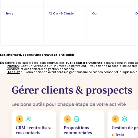
Indy
12 € à 49 €/mois
Oui
O
Les alternatives pour une organisation flexible
En dehors des logiciels les plus connus, des
outils plus polyvalents
apparaissent et sont ap
Notion
:
C'est un véritable outil numérique polyvalent. Il vous donne la possibilité de cré
données et des tableaux de gestion de tâches.
Todoist
:
Si vous cherchez avant tout un gestionnaire de tâches personnel, simple mais ef