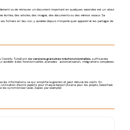
apidement ou de retrouver un document important en quelques secondes est un atout
notes écrites, des articles, des images, des documents ou des mémos vocaux. Sa
s fichiers en lieu sûr, y accéder depuis n'importe quel appareil et les partager de
 Clockify, Tiime) ont des
versions gratuites très fonctionnelles
, suffisantes
ur accéder à des fonctionnalités avancées : automatisation, intégrations complexes,
 les informations, ce qui simplifie la gestion et peut réduire les coûts. En
L'utilisation d'outils experts pour chaque besoin (Asana pour les projets, Salesflare
les synchroniser (avec Zapier, par exemple).