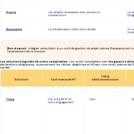
Asana
Les projets complexes avec plusieurs
Le p
intervenants.
(dia
Basecamp
La collaboration client centralisée.
Un e
list
Bon à savoir :
intégrer votre client à un outil de gestion de projet comme Basecamp est u
l'avancement de la mission.
Les solutions logiciels de suivis comptables :
Les outils comptables sont
les garants de la
déclarations obligatoires, automatisent les tâches répétitives et offrent une vision précise de l
société.
TVA &
Solution
Tarif mensuel HT
télétransmission
Tiime
0 € à 24,99 € HT,
Non
N
sans engagement