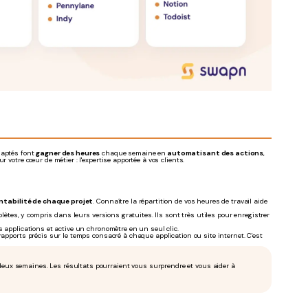
daptés font
gagner des heures
chaque semaine en
automatisant des actions
,
 votre cœur de métier : l'expertise apportée à vos clients.
entabilité de chaque projet
. Connaître la répartition de vos heures de travail aide
ètes, y compris dans leurs versions gratuites. Ils sont très utiles pour enregistrer
 applications et active un chronomètre en un seul clic.
apports précis sur le temps consacré à chaque application ou site internet. C'est
 deux semaines. Les résultats pourraient vous surprendre et vous aider à