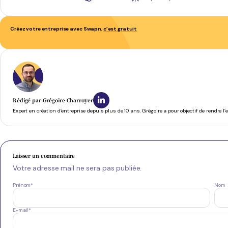
Créez votre entreprise avec Swapn,
c’est gratuit
Se concentrer pleinement sur son activité
- Phil T.
Rédigé par
Grégoire Charroyer
Expert en création d’entreprise depuis plus de 10 ans. Grégoire a pour objectif de rendre l
Laisser un commentaire
Votre adresse mail ne sera pas publiée.
Prénom
*
Nom
E-mail
*