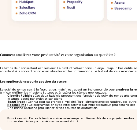
Comment améliorer votre productivité et votre organisation au quotidien ?
Le temps d'un consultant est précieux. La productivité est donc un enjeu majeur. Des outils a
en aidant à la concentration et en structurant les informations. Le but est de vous recentrer sur
Les applications pour la gestion du temps
Le suivi du temps sert à la facturation, mais il est aussi un indicateur clé pour
analyser la r
à mieux chiffrer les missions futures et à repérer les tâches trop longues.
Clockify / Jibble
:
Ces deux logiciels proposent des fonctions de suivi du temps très compl
le temps passé par projet et par tâche
Toggl Track
:
Connu pour sa grande simplicité, Toggl s'intègre avec de nombreuses autres
RescueTime
:
Ce programme analyse votre activité sur votre ordinateur pour fournir des r
une bonne approche pour identifier vos sources de distraction.
Bon à savoir :
Faites le test de suivre votre temps sur l'ensemble de vos projets pendant
trouver des pistes pour améliorer votre rentabilité.