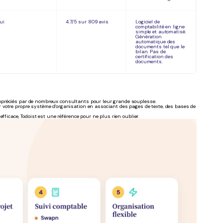
ui
4.7/5 sur 809 avis
Logiciel de
comptabilité en ligne
simple et automatisé.
Génération
automatique des
documents tel que le
bilan. Pas de
certification des
documents.
préciés par de nombreux consultants pour leur grande souplesse.
er votre propre système d'organisation en associant des pages de texte, des bases de
ficace, Todoist est une référence pour ne plus rien oublier.