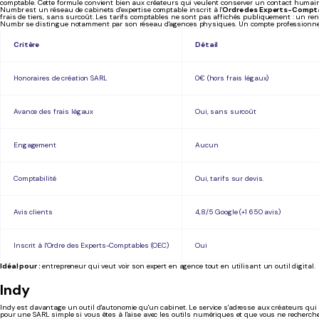
comptable. Cette formule convient bien aux créateurs qui veulent conserver un contact humai
Numbr est un réseau de cabinets d'expertise comptable inscrit à l'
Ordre des Experts-Compt
frais de tiers, sans surcoût. Les tarifs comptables ne sont pas affichés publiquement : un re
Numbr se distingue notamment par son réseau d'agences physiques. Un compte professionnel est a
Critère
Détail
Honoraires de création SARL
0€ (hors frais légaux)
Avance des frais légaux
Oui, sans surcoût
Engagement
Aucun
Comptabilité
Oui, tarifs sur devis.
Avis clients
4,8/5 Google (+1 650 avis)
Inscrit à l'Ordre des Experts-Comptables (OEC)
Oui
Idéal pour :
entrepreneur qui veut voir son expert en agence tout en utilisant un outil digital.
Indy
Indy est davantage un outil d'autonomie qu'un cabinet. Le service s'adresse aux créateurs qui
pour une SARL simple si vous êtes à l'aise avec les outils numériques et que vous ne reche