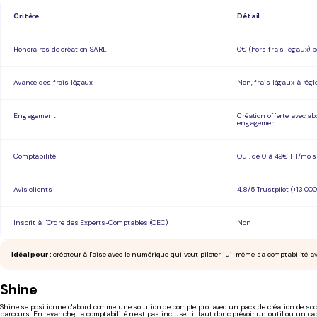
Critère
Détail
Honoraires de création SARL
0€ (hors frais légaux)
Avance des frais légaux
Non, frais légaux à régl
Engagement
Création offerte avec
engagement.
Comptabilité
Oui, de 0 à 49€ HT/mois
Avis clients
4,8/5 Trustpilot (+13 000
Inscrit à l'Ordre des Experts-Comptables (OEC)
Non
Idéal pour :
créateur à l'aise avec le numérique qui veut piloter lui-même sa comptabilité a
Shine
Shine se positionne d'abord comme une solution de compte pro, avec un pack de création de sociét
parcours. En revanche, la comptabilité n'est pas incluse : il faut donc prévoir un outil ou un 