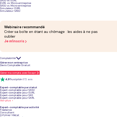
SASU vs EURL
EURL vs Micro-entreprise
SASU vs Micro-entreprise
Simulateur EURL
Simulateur SASU
Service
Type d'acteur
Conseil juridique
Webinaire recommandé
Swapn
Legaltech inscrite à
Oui
0
Créer sa boîte en étant au chômage : les aides à ne pas
l'OEC + offre
f
comptable
oublier
Je m'inscris
Comptabilité
Gérer mon entreprise
L-Expert-
Cabinet d'expertise
Oui
0
Devis Comptable Gratuit
Comptable.com
comptable en ligne
f
(inscrit à l'OEC)
Gérer ma compta avec Swapn
4,9
Trustpilot
+372 avis
Expert-comptable par statut
Expert-comptable pour SASU
Expert-comptable pour EURL
Expert-comptable pour SAS
Expert-comptable pour SARL
Numbr
Réseau de cabinets
Oui
0
Voir plus >
physiques +
f
plateforme (inscrit à
Expert-comptable par activité
l'OEC)
Freelance
Consultant
Infirmier libéral