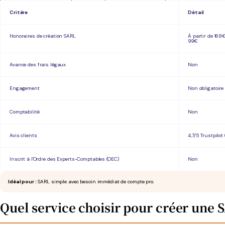
Critère
Détail
Honoraires de création SARL
À partir de 168€
99€
Avance des frais légaux
Non
Engagement
Non obligatoire
Comptabilité
Non
Avis clients
4,7/5 Trustpilot 
Inscrit à l'Ordre des Experts-Comptables (OEC)
Non
Idéal pour :
SARL simple avec besoin immédiat de compte pro.
Quel service choisir pour créer une S