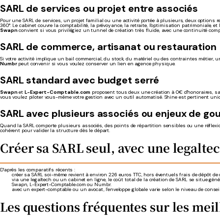
SARL de services ou projet entre associés
Pour une SARL de services, un projet familial ou une activité portée à plusieurs, deux options r
360°. Le cabinet couvre la comptabilité, la prévoyance, la retraite, l'optimisation patrimoniale, et 
Swapn
convient si vous privilégiez un tunnel de création très fluide, avec une continuité comp
SARL de commerce, artisanat ou restauration
Si votre activité implique un bail commercial, du stock, du matériel ou des contraintes métier
Numbr
peut convenir si vous voulez conserver un lien en agence physique.
SARL standard avec budget serré
Swapn
et
L-Expert-Comptable.com
proposent tous deux une création à 0€ d'honoraires, 
vous voulez piloter vous-même votre gestion avec un outil automatisé. Shine est pertinent un
SARL avec plusieurs associés ou enjeux de g
Quand la SARL comporte plusieurs associés, des points de répartition sensibles ou une réflex
cohérent pour valider la structure dès le départ.
Créer sa SARL seul, avec une legalte
D'après les comparatifs récents :
créer sa SARL soi-même revient à environ 226 euros TTC, hors éventuels frais de dépôt de ca
via une legaltech ou un cabinet en ligne, le coût total de la création de SARL se situe gé
Swapn, L-Expert-Comptable.com ou Numbr.
avec un expert-comptable ou un avocat, l'enveloppe globale varie selon le niveau de conse
Les questions fréquentes sur les mei