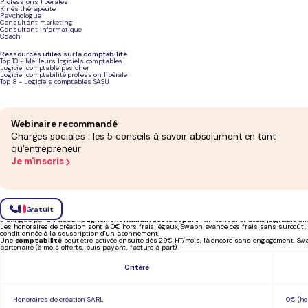
Professions libérales
Indy
Outil d'autonomie +
Non
0
Kinésithérapeute
option EC partenaire
of
Psychologue
a
Consultant marketing
P
Consultant informatique
l
Coach
c
a
Ressources utiles sur la comptabilité
Top 10 - Meilleurs logiciels comptables
Logiciel comptable pas cher
Logiciel comptabilité profession libérale
Shine
Fintech / compte pro
Non
À
Top 8 - Logiciels comptables SASU
h
9
e
c
Webinaire recommandé
* OEC
: Ordre des Experts-Comptables
Charges sociales : les 5 conseils à savoir absolument en tant
** EC
: Expert-Comptable
qu'entrepreneur
Analyse détaillée des plateformes de
Je m'inscris
Swapn
Gratuit
Swapn
est une legaltech inscrite à l'Ordre des Experts-Comptables. Elle propose un parcours de 
distingue par un
accompagnement humain dès le départ
: un conseiller dédié joignable di
Les honoraires de création sont à 0€ hors frais légaux, Swapn avance ces frais sans surcoût, et
conditionnée à la souscription d'un abonnement.
Une
comptabilité
peut être activée ensuite dès 29€ HT/mois, là encore sans engagement. Swap
partenaire (6 mois offerts, puis payant, facturé à part).
Critère
Honoraires de création SARL
0€ (ho