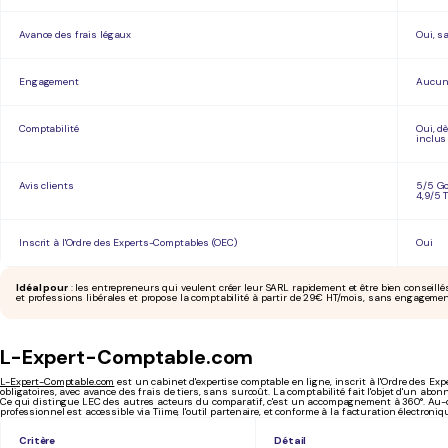
Avance des frais légaux
Oui, s
Engagement
Aucu
Comptabilité
Oui, d
inclus
Avis clients
5/5 Go
4,9/5 T
Inscrit à l'Ordre des Experts-Comptables (OEC)
Oui
Idéal pour
: les entrepreneurs qui veulent créer leur SARL rapidement et être bien conseill
et professions libérales et propose la comptabilité à partir de 29€ HT/mois, sans engagemen
L-Expert-Comptable.com
L-Expert-Comptable.com
est un cabinet d'expertise comptable en ligne, inscrit à l'Ordre des E
obligatoires, avec avance des frais de tiers, sans surcoût. La comptabilité fait l'objet d'un a
Ce qui distingue LEC des autres acteurs du comparatif, c'est un accompagnement à 360°. Au-delà d
professionnel est accessible via Tiime, l'outil partenaire, et conforme à la facturation électroniq
Critère
Détail