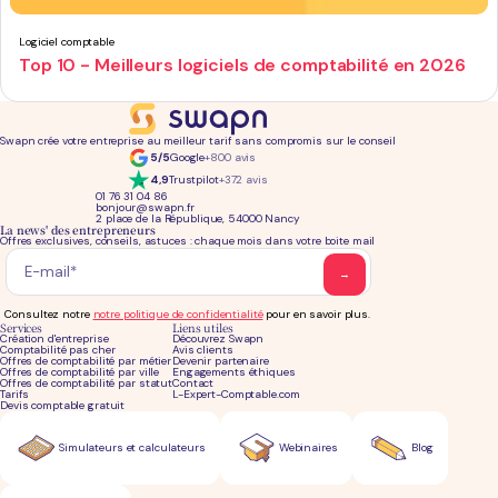
Logiciel comptable
Top 10 - Meilleurs logiciels de comptabilité en 2026
Swapn crée votre entreprise au meilleur tarif sans compromis sur le conseil
5/5
Google
+800 avis
4,9
Trustpilot
+372 avis
01 76 31 04 86
bonjour@swapn.fr
2 place de la République, 54000 Nancy
La news' des entrepreneurs
Offres exclusives, conseils, astuces : chaque mois dans votre boite mail
Consultez notre
notre politique de confidentialité
pour en savoir plus.
Services
Liens utiles
Création d'entreprise
Découvrez Swapn
Comptabilité pas cher
Avis clients
Offres de comptabilité par métier
Devenir partenaire
Offres de comptabilité par ville
Engagements éthiques
Offres de comptabilité par statut
Contact
Tarifs
L-Expert-Comptable.com
Devis comptable gratuit
Simulateurs et calculateurs
Webinaires
Blog