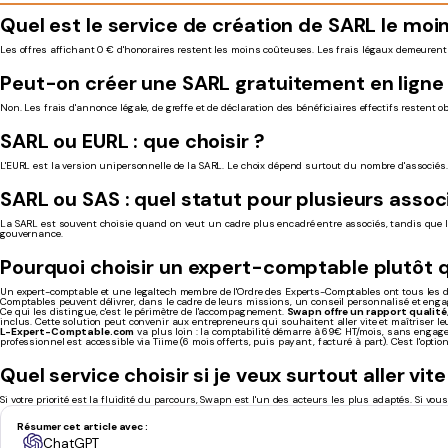
Quel est le service de création de SARL le moi
Les offres affichant 0 € d'honoraires restent les moins coûteuses. Les frais légaux demeure
Peut-on créer une SARL gratuitement en ligne
Non. Les frais d'annonce légale, de greffe et de déclaration des bénéficiaires effectifs restent 
SARL ou EURL : que choisir ?
L'EURL est la version unipersonnelle de la SARL. Le choix dépend surtout du nombre d'associés. Si
SARL ou SAS : quel statut pour plusieurs assoc
La SARL est souvent choisie quand on veut un cadre plus encadré entre associés, tandis que la
gouvernance.
Pourquoi choisir un expert-comptable plutôt q
Un expert-comptable et une legaltech membre de l'Ordre des Experts-Comptables ont tous les deux
Comptables peuvent délivrer, dans le cadre de leurs missions, un conseil personnalisé et engag
Ce qui les distingue, c'est le périmètre de l'accompagnement.
Swapn offre un rapport qualité/
inclus. Cette solution peut convenir aux entrepreneurs qui souhaitent aller vite et maîtriser le
L-Expert-Comptable.com
va plus loin : la comptabilité démarre à 69€ HT/mois, sans engageme
professionnel est accessible via Tiime (6 mois offerts, puis payant, facturé à part). C'est l'opt
Quel service choisir si je veux surtout aller vi
Si votre priorité est la fluidité du parcours, Swapn est l'un des acteurs les plus adaptés. 
Résumer cet article avec :
ChatGPT