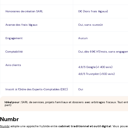
Honoraires de création SARL
0€ (hors frais légaux)
Avance des frais légaux
Oui, sans surcoût
Engagement
Aucun
Comptabilité
Oui, dès 69€ HT/mois, sans engagem
Avis clients
4,8/5 Google (+1 400 avis)
4,6/5 Trustpilot (+500 avis)
Inscrit à l'Ordre des Experts-Comptables (OEC)
Oui
Idéal pour :
SARL de services, projets familiaux et dossiers avec arbitrages fiscaux. Tout e
part).
Numbr
Numbr
adopte une approche hybride entre
cabinet traditionnel et outil digital
. Vous pouve