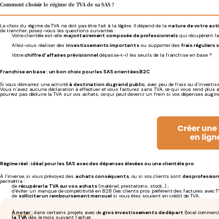
Comment choisir le régime de TVA de sa SAS ?
Le choix du régime de TVA ne doit pas être fait à la légère. Il dépend de la
nature de votre act
de trancher, posez-vous les questions suivantes :
Votre clientèle est-elle
majoritairement composée de professionnels
qui récupèrent l
Allez-vous réaliser des
investissements importants
ou supporter des
frais réguliers
Votre
chiffre d’affaires prévisionnel
dépasse-t-il les seuils de la franchise en base ?
Franchise en base : un bon choix pour les SAS orientées B2C
Si vous démarrez une activité
à destination du grand public
, avec peu de frais ou d’investi
Vous n’avez aucune déclaration à effectuer et vous facturez sans TVA, ce qui vous rend plus
c
pourrez pas déduire la TVA sur vos achats, ce qui peut devenir un frein si vos dépenses augm
Régime réel : idéal pour les SAS avec des dépenses élevées ou une clientèle pro
À l’inverse, si vous prévoyez des
achats conséquents
, ou si vos clients sont
des profession
permettra :
de
récupérer la TVA sur vos achats
(matériel, prestations, stock…) ;
d’éviter un manque de compétitivité en B2B (les clients pros préfèrent des factures avec T
de
solliciter un remboursement mensuel
si vous êtes souvent en crédit de TVA.
À noter :
dans certains projets avec de
gros investissements de départ
(local commerci
la TVA
dès le mois suivant l’achat.