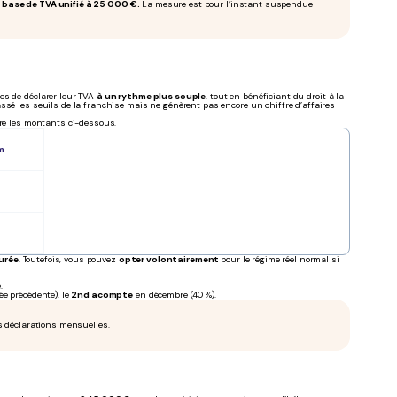
 base de TVA unifié à 25 000 €.
La mesure est pour l’instant suspendue
es de déclarer leur TVA
à un rythme plus souple
, tout en bénéficiant du droit à la
ssé les seuils de la franchise mais ne génèrent pas encore un chiffre d’affaires
tre les montants ci-dessous.
m
durée
. Toutefois, vous pouvez
opter volontairement
pour le régime réel normal si
.
ée précédente), le
2nd acompte
en décembre (40 %).
s déclarations mensuelles.