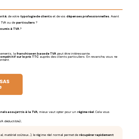
ivité
, de votre
typologie de clients
et de vos
dépenses professionnelles
. Avant
a TVA ou de
particuliers
?
 soumis à TVA
?
ssements, la
franchise en base de TVA
peut être intéressante.
ompétitif sur le prix TTC
auprès des clients particuliers. En revanche, vous ne
entent.
nels assujettis à la TVA
, mieux vaut opter pour un
régime réel
. Cela vous
VA déductible) ;
al, matériel coûteux…), le régime réel normal permet de
récupérer rapidement