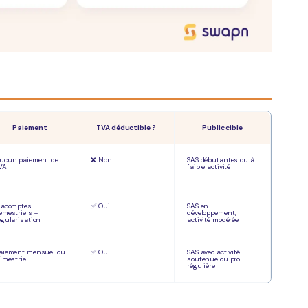
Paiement
TVA déductible ?
Public cible
ucun paiement de
❌ Non
SAS débutantes ou à
VA
faible activité
 acomptes
✅ Oui
SAS en
emestriels +
développement,
égularisation
activité modérée
aiement mensuel ou
✅ Oui
SAS avec activité
rimestriel
soutenue ou pro
régulière