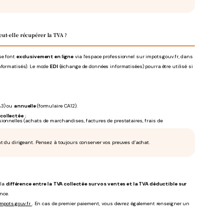
eut-elle récupérer la TVA ?
se font
exclusivement en ligne
via l’espace professionnel sur impots.gouv.fr, dans
nformatisés). Le mode
EDI
(échange de données informatisées) pourra être utilisé si
A3) ou
annuelle
(formulaire CA12).
collectée
;
ionnelles (achats de marchandises, factures de prestataires, frais de
t du dirigeant. Pensez à toujours conserver vos preuves d’achat.
 la
différence entre la TVA collectée sur vos ventes et la TVA déductible sur
ence.
impots.gouv.fr
. En cas de premier paiement, vous devrez également renseigner un