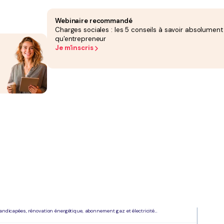
 soumises à TVA.
everser à l’État et de récupérer la TVA sur les achats.
 ou encore un refus de déduction en cas de facture non conforme.
Webinaire recommandé
Charges sociales : les 5 conseils à savoir absolument
qu'entrepreneur
Je m'inscris
 dessous de certains seuils, elle peut opter pour la franchise en base de TVA et ne
al, artisanal ou libéral. Une fois les seuils de franchise dépassés, la SAS passe
VA déductible).
 la TVA déductible. Si cette dernière est plus élevée, vous bénéficiez d’un
 notamment pour respecter les obligations de déclaration et les échéances de
ge, médicaments non remboursés, restauration, transports de voyageurs…
andicapées, rénovation énergétique, abonnement gaz et électricité…