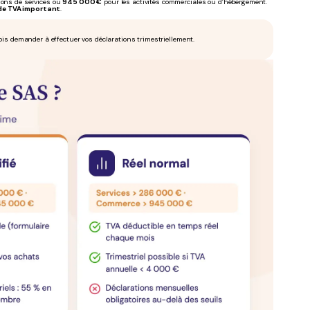
ions de services ou
945 000 €
pour les activités commerciales ou d’hébergement.
de TVA important
.
ois demander à effectuer vos déclarations trimestriellement.