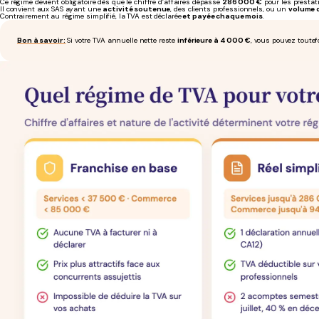
Ce régime devient obligatoire dès que le chiffre d’affaires dépasse
286 000 €
pour les prestat
Il convient aux SAS ayant une
activité soutenue
, des clients professionnels, ou un
volume 
Contrairement au régime simplifié, la TVA est déclarée
et payée chaque mois
.
Bon à savoir :
Si votre TVA annuelle nette reste
inférieure à 4 000 €
, vous pouvez toutef