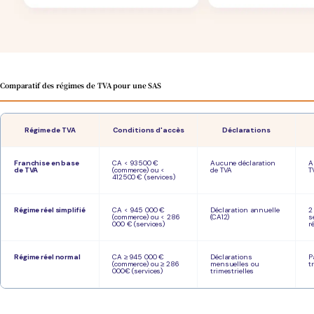
Comparatif des régimes de TVA pour une SAS
Régime de TVA
Conditions d'accès
Déclarations
Franchise en base
CA < 93500 €
Aucune déclaration
A
de TVA
(commerce) ou <
de TVA
T
412500 € (services)
Régime réel simplifié
CA < 945 000 €
Déclaration annuelle
2
(commerce) ou < 286
(CA12)
s
000 € (services)
r
Régime réel normal
CA ≥ 945 000 €
Déclarations
P
(commerce) ou ≥ 286
mensuelles ou
t
000€ (services)
trimestrielles