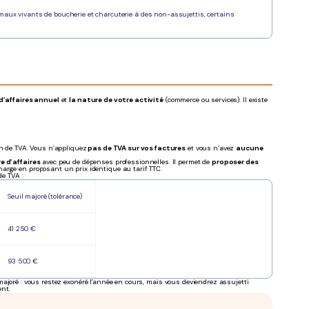
maux vivants de boucherie et charcuterie à des non-assujettis, certains
d’affaires annuel
et
la nature de votre activité
(commerce ou services). Il existe
ion de TVA. Vous n’appliquez
pas de TVA sur vos factures
et vous n’avez
aucune
.
re d’affaires
avec peu de dépenses professionnelles. Il permet de
proposer des
marge en proposant un prix identique au tarif TTC.
de TVA :
Seuil majoré (tolérance)
41 250 €
93 500 €
l majoré : vous restez exonéré l'année en cours, mais vous deviendrez assujetti
ent.