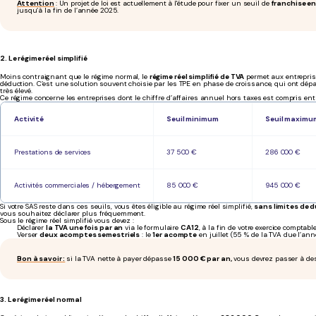
Attention
: Un projet de loi est actuellement à l'étude pour fixer un seuil de
franchise en
jusqu’à la fin de l’année 2025.
2. Le régime réel simplifié
Moins contraignant que le régime normal, le
régime réel simplifié de TVA
permet aux entrepris
déduction. C’est une solution souvent choisie par les TPE en phase de croissance, qui ont dépa
très élevé.
Ce régime concerne les entreprises dont le chiffre d’affaires annuel hors taxes est compris en
Activité
Seuil minimum
Seuil maximu
Prestations de services
37 500 €
286 000 €
Activités commerciales / hébergement
85 000 €
945 000 €
Si votre SAS reste dans ces seuils, vous êtes éligible au régime réel simplifié,
sans limites de 
vous souhaitez déclarer plus fréquemment.
Sous le régime réel simplifié vous devez :
Déclarer
la TVA une fois par an
via le formulaire
CA12
, à la fin de votre exercice comptable
Verser
deux acomptes semestriels
: le
1er acompte
en juillet (55 % de la TVA due l’ann
Bon à savoir :
si la TVA nette à payer dépasse
15 000 € par an,
vous devrez passer à de
3. Le régime réel normal