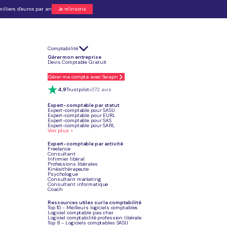
illiers d'euros par an
Je m'inscris
Comptabilité
 base si son chiffre d’affaires reste sous certains seuils.
Gérer mon entreprise
 régime réel normal.
Devis Comptable Gratuit
t des dépenses soumises à TVA.
r les achats professionnels.
ace professionnel.
Gérer ma compta avec Swapn
e à l’image de l’entreprise.
4,9
Trustpilot
+372 avis
Expert-comptable par statut
Expert-comptable pour SASU
Expert-comptable pour EURL
Confier ma compta
Expert-comptable pour SAS
Expert-comptable pour SARL
Voir plus >
Expert-comptable par activité
Freelance
Consultant
Infirmier libéral
Article mis à jour
Professions libérales
Le 22 juin 2026
Kinésithérapeute
Psychologue
Consultant marketing
Consultant informatique
Coach
Ressources utiles sur la comptabilité
Top 10 - Meilleurs logiciels comptables
Logiciel comptable pas cher
Logiciel comptabilité profession libérale
e la franchise en base de TVA.
Top 8 - Logiciels comptables SASU
gime réel simplifié et le régime réel normal.