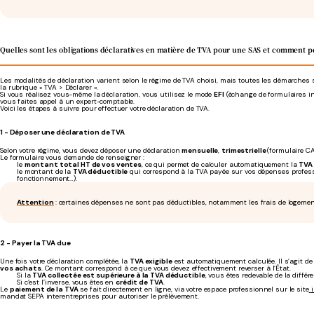
Quelles sont les obligations déclaratives en matière de TVA pour une SAS et comment p
Les modalités de déclaration varient selon le régime de TVA choisi, mais toutes les démarches 
la rubrique « TVA > Déclarer ».
Si vous réalisez vous-même la déclaration, vous utilisez le mode
EFI
(échange de formulaires i
vous faites appel à un expert-comptable.
Voici les étapes à suivre pour effectuer votre déclaration de TVA.
1 - Déposer une déclaration de TVA
Selon votre régime, vous devez déposer une déclaration
mensuelle
,
trimestrielle
(formulaire C
Le formulaire vous demande de renseigner :
le
montant total HT de vos ventes
, ce qui permet de calculer automatiquement la
TVA 
le montant de la
TVA déductible
qui correspond à la TVA payée sur vos dépenses profess
fonctionnement…).
Attention
: certaines dépenses ne sont pas déductibles, notamment les frais de logemen
2 - Payer la TVA due
Une fois votre déclaration complétée, la
TVA exigible
est automatiquement calculée. Il s’agit de
vos achats
. Ce montant correspond à ce que vous devez effectivement reverser à l’État.
Si la
TVA collectée est supérieure à la TVA déductible
, vous êtes redevable de la différ
Si c’est l’inverse, vous êtes en
crédit de TVA
.
Le
paiement de la TVA
se fait directement en ligne, via votre espace professionnel sur le site
mandat SEPA interentreprises pour autoriser le prélèvement.