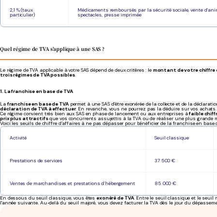
2,1 % (taux
Médicaments remboursés par la sécurité sociale, vente d’ani
particulier)
spectacles, presse imprimée
Quel régime de TVA s'applique à une SAS ?
Le régime de TVA applicable à votre SAS dépend de deux critères : le
montant de votre chiffre 
trois régimes de TVA possibles
.
1. La franchise en base de TVA
La
franchise en base de TVA
permet à une SAS d’être exonérée de la collecte et de la déclarat
déclaration de TVA à effectuer
. En revanche, vous ne pourrez pas la déduire sur vos achats
Ce régime convient très bien aux SAS en phase de lancement ou aux entreprises à
faible chiff
prix plus attractifs
que vos concurrents assujettis à la TVA ou de réaliser une plus grande 
Voici les seuils de chiffre d’affaires à ne pas dépasser pour bénéficier de la franchise en base 
Activité
Seuil classique
Prestations de services
37 500 €
Ventes de marchandises et prestations d’hébergement
85 000 €
En dessous du seuil classique, vous êtes
exonéré de TVA
. Entre le seuil classique et le seui
l'année suivante. Au-delà du seuil majoré, vous devez facturer la TVA dès le jour du dépassem