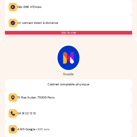
Dès 69€ HT/mois
Un contact direct à distance
Voir le site
Numbr
Cabinet comptable physique
15 Rue Auber, 75009 Paris
04 91 22 13 13
4.9/5 Google
+300 avis