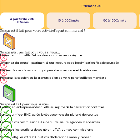
Prix mensuel
à partir de 29€
15 à 50€/mois
50 à 150€/mois
HT/mois
Swapn est-il fait pour votre activité d'agent commercial ?
Swapn n'est pas fait pour vous si vous…
Exercez en micro-BNC et souhaitez conserver ce régime
Cherchez du conseil patrimonial sur mesure et de l'optimisation fiscale poussée
Préférez les rendez-vous physiques dans un cabinet traditionnel
Préparez la cession ou la transmission de votre portefeuille de mandats
Swapn est fait pour vous si vous…
Exercez en entreprise individuelle au régime de la déclaration contrôlée
Sortez du micro-BNC après le dépassement du plafond de recettes
Facturez vos commissions à une ou plusieurs agences mandantes
Dépassez les seuils et devez gérer la TVA sur vos commissions
Voulez déléguer votre 2035 et vos déclarations sans y penser