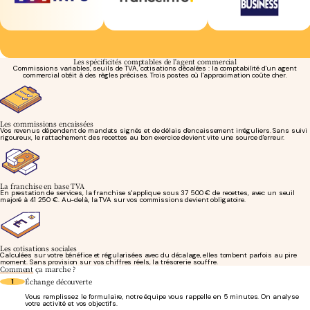
Les spécificités comptables de l'agent commercial
Commissions variables, seuils de TVA, cotisations décalées : la comptabilité d'un agent
commercial obéit à des règles précises. Trois postes où l'approximation coûte cher.
Les commissions encaissées
Vos revenus dépendent de mandats signés et de délais d'encaissement irréguliers. Sans suivi
rigoureux, le rattachement des recettes au bon exercice devient vite une source d'erreur.
La franchise en base TVA
En prestation de services, la franchise s'applique sous 37 500 € de recettes, avec un seuil
majoré à 41 250 €. Au-delà, la TVA sur vos commissions devient obligatoire.
Les cotisations sociales
Calculées sur votre bénéfice et régularisées avec du décalage, elles tombent parfois au pire
moment. Sans provision sur vos chiffres réels, la trésorerie souffre.
Comment
ça marche ?
Échange découverte
1
Vous remplissez le formulaire, notre équipe vous rappelle en 5 minutes. On analyse
votre activité et vos objectifs.