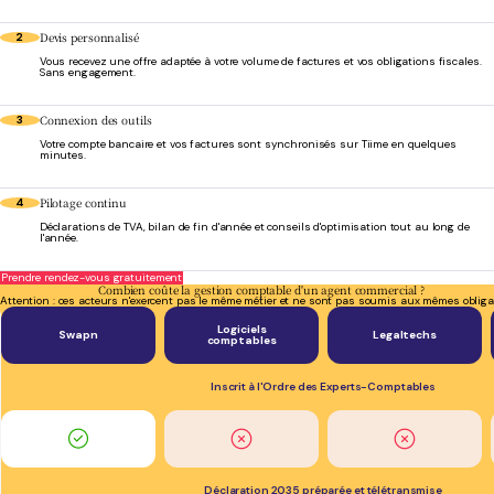
Devis personnalisé
2
Vous recevez une offre adaptée à votre volume de factures et vos obligations fiscales.
Sans engagement.
Connexion des outils
3
Votre compte bancaire et vos factures sont synchronisés sur Tiime en quelques
minutes.
Pilotage continu
4
Déclarations de TVA, bilan de fin d'année et conseils d'optimisation tout au long de
l'année.
Prendre rendez-vous gratuitement
Combien coûte la gestion comptable d'un agent commercial ?
Attention : ces acteurs n'exercent pas le même métier et ne sont pas soumis aux mêmes obliga
Logiciels
Swapn
Legaltechs
comptables
Inscrit à l'Ordre des Experts-Comptables
Déclaration 2035 préparée et télétransmise