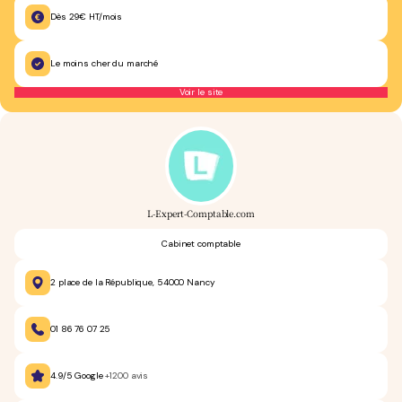
Dès 29€ HT/mois
Le moins cher du marché
Voir le site
L-Expert-Comptable.com
Cabinet comptable
2 place de la République, 54000 Nancy
01 86 76 07 25
4.9/5 Google
+1200 avis