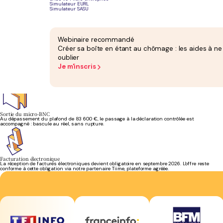
Simulateur EURL
Simulateur SASU
Cotisations sociales
Vos cotisations, calculées sur le bénéfice et recouvrées par l'URSSAF, sont suivies sur vos
chiffres réels. Les régularisations sont anticipées.
Webinaire recommandé
Créer sa boîte en étant au chômage : les aides à ne
oublier
Je m'inscris
TVA et commissions
Franchise en base ou TVA due au-delà des seuils : vos commissions sont traitées au bon
régime et vos déclarations déposées à temps.
Sortie du micro-BNC
Au dépassement du plafond de 83 600 €, le passage à la déclaration contrôlée est
accompagné : bascule au réel, sans rupture.
Facturation électronique
La réception de factures électroniques devient obligatoire en septembre 2026. L'offre reste
conforme à cette obligation via notre partenaire Tiime, plateforme agréée.