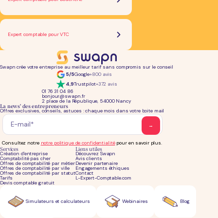
Expert comptable pour VTC
Swapn crée votre entreprise au meilleur tarif sans compromis sur le conseil
5/5
Google
+800 avis
4,9
Trustpilot
+372 avis
01 76 31 04 86
bonjour@swapn.fr
2 place de la République, 54000 Nancy
La news' des entrepreneurs
Offres exclusives, conseils, astuces : chaque mois dans votre boite mail
Consultez notre
notre politique de confidentialité
pour en savoir plus.
Services
Liens utiles
Création d'entreprise
Découvrez Swapn
Comptabilité pas cher
Avis clients
Offres de comptabilité par métier
Devenir partenaire
Offres de comptabilité par ville
Engagements éthiques
Offres de comptabilité par statut
Contact
Tarifs
L-Expert-Comptable.com
Devis comptable gratuit
Simulateurs et calculateurs
Webinaires
Blog