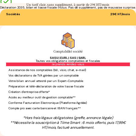
Un tarif clair, sans supplément, à partir de 29€ HT/mois
Déclaration 2035, bilan et liasse fiscale inclus. Pas de supplément, pas de mauvaise surprise.
Sociétés
29€
HT/mois
Comptabilité société
SASU | EURL | SAS | SARL
Toutes vos obligations comptables et fiscales
Sans engagement
Je prends rendez-vous
Assistance de nos comptables (tél., visio, chat, e-mail)
Vos déclarations de TVA gérées par un comptable
Votre bilan annuel attesté par un Expert-Comptable
Préparation et télé-déclaration de votre liasse fiscale
Création d'entreprise offerte*
Accès au meilleur outil de gestion comptable**
Conforme Facturation Electronique (Plateforme Agréée)
Compte pro avec carte bancaire et IBAN français**
*Hors frais légaux obligatoires (greffe, annonce légale)
**Nécessite la souscription à Tiime Smart : 6 mois offerts, puis 17,99€
HT/mois, facturé annuellement.