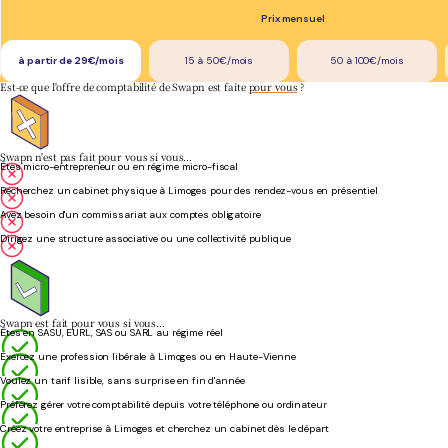
Prix mensuel
à partir de 29€/mois
15 à 50€/mois
50 à 100€/mois
Est-ce que l'offre de comptabilité de Swapn est faite
pour vous
?
Swapn n'est pas fait pour vous si vous…
Êtes micro-entrepreneur ou en régime micro-fiscal
Recherchez un cabinet physique à Limoges pour des rendez-vous en présentiel
Avez besoin d'un commissariat aux comptes obligatoire
Dirigez une structure associative ou une collectivité publique
Swapn est fait pour vous si vous…
Êtes en SASU, EURL, SAS ou SARL au régime réel
Exercez une profession libérale à Limoges ou en Haute-Vienne
Voulez un tarif lisible, sans surprise en fin d'année
Préférez gérer votre comptabilité depuis votre téléphone ou ordinateur
Créez votre entreprise à Limoges et cherchez un cabinet dès le départ