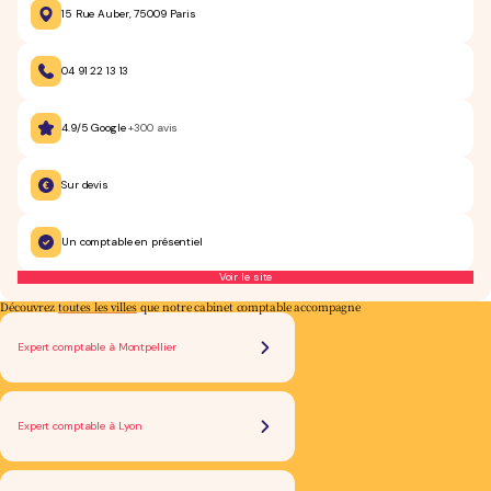
15 Rue Auber, 75009 Paris
04 91 22 13 13
4.9/5 Google
+300 avis
Sur devis
Un comptable en présentiel
Voir le site
Découvrez
toutes les villes
que notre cabinet comptable accompagne
Expert comptable à Montpellier
Expert comptable à Lyon