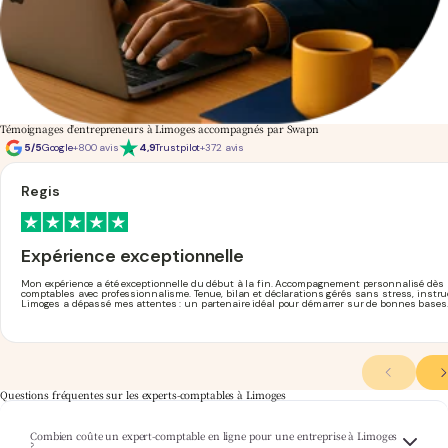
Témoignages d'entrepreneurs à Limoges accompagnés par Swapn
5/5
Google
+800 avis
4,9
Trustpilot
+372 avis
Regis
Expérience exceptionnelle
Mon expérience a été exceptionnelle du début à la fin. Accompagnement personnalisé dès 
comptables avec professionnalisme. Tenue, bilan et déclarations gérés sans stress, instruc
Limoges a dépassé mes attentes : un partenaire idéal pour démarrer sur de bonnes bases. En
Questions fréquentes sur les experts-comptables à Limoges
Combien coûte un expert-comptable en ligne pour une entreprise à Limoges
Chez Swapn, la comptabilité de votre entreprise limougeaude commence
expert-
?
comptable pas cher
à partir de 29€ HT/mois. Le tarif s'adapte à votre activité, sans