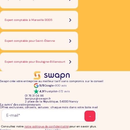
Expert comptable à Marseille 13005
Expert comptable pour Saint-Étienne
Expert comptable pour Boulogne-Billancourt
Swapn crée votre entreprise au meilleur tarif sans compromis sur le conseil
5/5
Google
+800 avis
4,9
Trustpilot
+372 avis
01 76 31 04 86
bonjour@swapn.fr
2 place de la République, 54000 Nancy
La news' des entrepreneurs
Offres exclusives, conseils, astuces : chaque mois dans votre boite mail
Consultez notre
notre politique de confidentialité
pour en savoir plus.
Services
Liens utiles