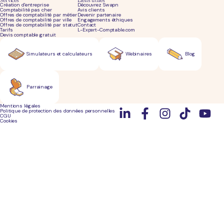
Création d'entreprise
Découvrez Swapn
Comptabilité pas cher
Avis clients
Offres de comptabilité par métier
Devenir partenaire
Offres de comptabilité par ville
Engagements éthiques
Offres de comptabilité par statut
Contact
Tarifs
L-Expert-Comptable.com
Devis comptable gratuit
Simulateurs et calculateurs
Webinaires
Blog
Parrainage
Mentions légales
Politique de protection des données personnelles
CGU
Cookies