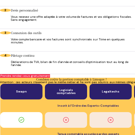
Devis personnalisé
2
Vous recevez une offre adaptée à votre volume de factures et vos obligations fiscales.
Sans engagement.
Connexion des outils
3
Votre compte bancaire et vos factures sont synchronisés sur Tiime en quelques
minutes.
Pilotage continu
4
Déclarations de TVA, bilan de fin d'année et conseils d'optimisation tout au long de
l'année.
Prendre rendez-vous gratuitement
Combien coûte la gestion comptable à Limoges ?
Attention : ces acteurs n'exercent pas le même métier et ne sont pas soumis aux mêmes obliga
Logiciels
Swapn
Legaltechs
comptables
Inscrit à l'Ordre des Experts-Comptables
Tenue comptable assurée par des experts