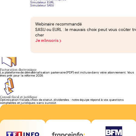
Simulateur EURL
Simulateur SASU
Bilan et liasse fiscale
Bilan annuel attesté et liasse fiscale inclus dans votre abonnement. Aucun supplément de
fin d'année.
Webinaire recommandé
SASU ou EURL : le mauvais choix peut vous coûter tr
cher
Je m'inscris
Création d'entreprise
Vous lancez votre activité à Limoges ? La création de votre société est offerte et prise en charge
par notre équipe.
Facturation électronique
La plateforme de dématérialisation partenaire (PDP) est incluse dans votre abonnement. Vous
êtes prêt pour la réforme 2026.
Conseil fiscal et juridique
Optimisation fiscale, choix de statut, dividendes : notre équipe répond à vos questions
comptables et juridiques sans surcoût.