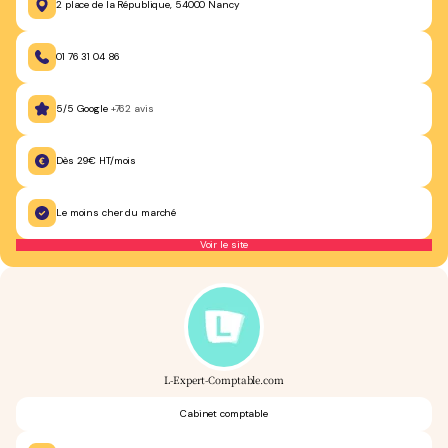
2 place de la République, 54000 Nancy
01 76 31 04 86
5/5 Google
+762 avis
Dès 29€ HT/mois
Le moins cher du marché
Voir le site
L-Expert-Comptable.com
Cabinet comptable