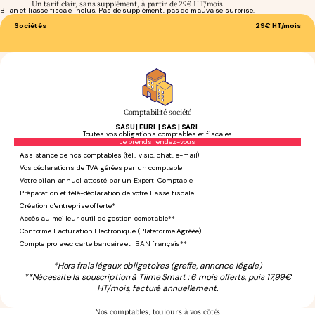
Un tarif clair, sans supplément, à partir de 29€ HT/mois
Bilan et liasse fiscale inclus. Pas de supplément, pas de mauvaise surprise.
Sociétés
29€
HT/mois
Comptabilité société
SASU | EURL | SAS | SARL
Toutes vos obligations comptables et fiscales
Sans engagement
Je prends rendez-vous
Assistance de nos comptables (tél., visio, chat, e-mail)
Vos déclarations de TVA gérées par un comptable
Votre bilan annuel attesté par un Expert-Comptable
Préparation et télé-déclaration de votre liasse fiscale
Création d'entreprise offerte*
Accès au meilleur outil de gestion comptable**
Conforme Facturation Electronique (Plateforme Agréée)
Compte pro avec carte bancaire et IBAN français**
*Hors frais légaux obligatoires (greffe, annonce légale)
**Nécessite la souscription à Tiime Smart : 6 mois offerts, puis 17,99€
HT/mois, facturé annuellement.
Nos comptables,
toujours à vos côtés