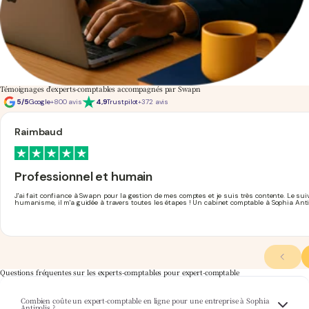
Témoignages d'experts-comptables accompagnés par Swapn
5/5
Google
+800 avis
4,9
Trustpilot
+372 avis
Raimbaud
Professionnel et humain
J'ai fait confiance à Swapn pour la gestion de mes comptes et je suis très contente. Le sui
humanisme, il m'a guidée à travers toutes les étapes ! Un cabinet comptable à Sophia Ant
Questions fréquentes sur les experts-comptables pour expert-comptable
Combien coûte un expert-comptable en ligne pour une entreprise à Sophia
Swapn propose ses services d'
expert-comptable pas cher
à partir de 29€ HT/mois pour
Antipolis ?
les sociétés et professions libérales au régime réel. La création d'entreprise est offerte et