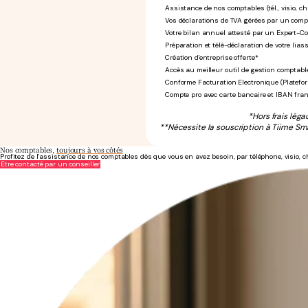
Assistance de nos comptables (tél., visio, ch
Vos déclarations de TVA gérées par un comp
Votre bilan annuel attesté par un Expert-C
Préparation et télé-déclaration de votre liass
Création d'entreprise offerte*
Accès au meilleur outil de gestion comptabl
Conforme Facturation Electronique (Platefo
Compte pro avec carte bancaire et IBAN fra
*Hors frais léga
**Nécessite la souscription à Tiime Sma
Nos comptables,
toujours à vos côtés
Profitez de l’assistance de nos comptables dès que vous en avez besoin, par téléphone, visio, c
Être contacté par un conseiller