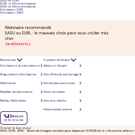
SASU vs EURL
EURL vs Micro-entreprise
SASU vs Micro-entreprise
Simulateur EURL
Optimisation fiscale
Simulateur SASU
Rémunération du dirigeant, dividendes, charges déductibles : votre équipe comptable identifie le
Webinaire recommandé
SASU ou EURL : le mauvais choix peut vous coûter très
cher
Je m'inscris
Ressources
À propos de Swapn
Simulateurs et calculateurs
Découvrir Swapn
Blog création d’entreprise
Nos offres de parrainage
Webinaires
Nos études exclusives
Modèles de documents
Nous contacter
Replay Webinaires
Nos avis clients
Ce que ne recherchent pas les entreprises à Lille chez leur expert-comptab
Entre les obligations fiscales, la gestion de la paie et le bilan annuel, les charges administrat
Notre espace presse
Gratuit
01 76 31 04 86
Trouver le bon statut
SASU, EURL, SARL : l'écart de charges sociales peut dépasser 10 000€/an à Lille comme ailleurs.