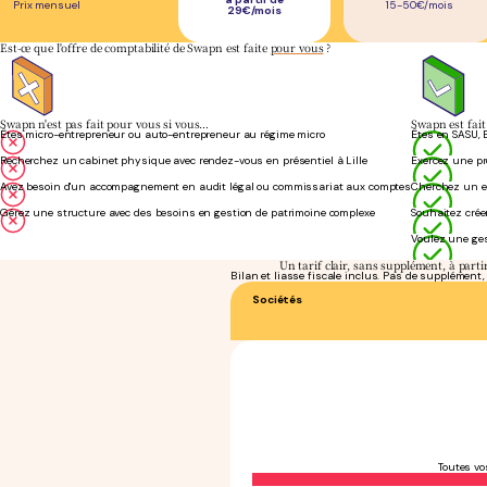
Prix mensuel
15-50€/mois
29€/mois
Est-ce que l'offre de comptabilité de Swapn est faite
pour vous
?
Swapn n'est pas fait pour vous si vous…
Swapn est fai
Êtes micro-entrepreneur ou auto-entrepreneur au régime micro
Êtes en SASU, 
Recherchez un cabinet physique avec rendez-vous en présentiel à Lille
Exercez une pro
Avez besoin d'un accompagnement en audit légal ou commissariat aux comptes
Cherchez un ex
Gérez une structure avec des besoins en gestion de patrimoine complexe
Souhaitez créer
Voulez une ges
Un tarif clair, sans supplément, à part
Bilan et liasse fiscale inclus. Pas de supplément
Sociétés
Toutes vo