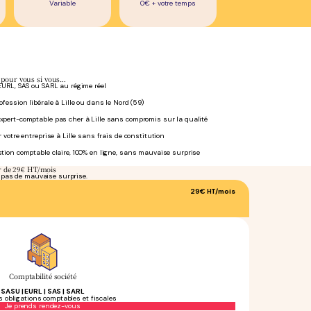
Variable
0€ + votre temps
t pour vous si vous…
EURL, SAS ou SARL au régime réel
fession libérale à Lille ou dans le Nord (59)
pert-comptable pas cher à Lille sans compromis sur la qualité
 votre entreprise à Lille sans frais de constitution
tion comptable claire, 100% en ligne, sans mauvaise surprise
ir de 29€ HT/mois
, pas de mauvaise surprise.
29€
HT/mois
Comptabilité société
SASU | EURL | SAS | SARL
s obligations comptables et fiscales
Sans engagement
Je prends rendez-vous