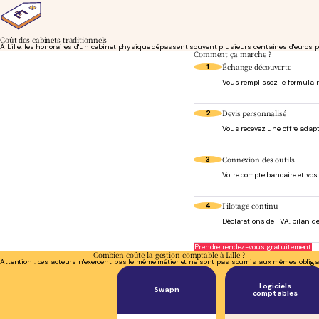
Coût des cabinets traditionnels
À Lille, les honoraires d'un cabinet physique dépassent souvent plusieurs centaines d'euros par 
Comment
ça marche ?
Échange découverte
1
Vous remplissez le formulaire
Devis personnalisé
2
Vous recevez une offre adapt
Connexion des outils
3
Votre compte bancaire et vo
Pilotage continu
4
Déclarations de TVA, bilan de
Prendre rendez-vous gratuitement
Combien coûte la gestion comptable à Lille ?
Attention : ces acteurs n'exercent pas le même métier et ne sont pas soumis aux mêmes obliga
Logiciels
Swapn
comptables