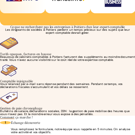
Ce que ne recherchent pas les entreprises à Poitiers chez leur expert-comptable
Les dirigeants de sociétés à Poitiers perdent un temps précieux sur des sujets que leur
expert-comptable devrait gérer.
Tarifs opaques, factures en hausse
Beaucoup de cabinets comptables à Poitiers facturent des suppléments au moindre document
traité. Vous n'avez aucune visibilité sur le coût réel de votre expertise comptable.
Comptable injoignable
Vous relancez par e-mail sans réponse pendant des semaines. Pendant ce temps, vos
déclarations fiscales s'accumulent et vos délais se resserrent.
Gestion de paie chronophage
Bulletins de salaire, déclarations sociales, DSN : la gestion de paie mobilise des heures que
vous n'avez pas. Et la moindre erreur vous expose à des pénalités.
Comment
ça marche ?
Échange découverte
1
Vous remplissez le formulaire, notre équipe vous rappelle en 5 minutes. On analyse
votre activité et vos objectifs.