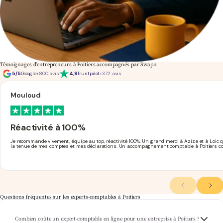
Témoignages d'entrepreneurs à Poitiers accompagnés par Swapn
5/5
Google
+800 avis
4,9
Trustpilot
+372 avis
Mouloud
Réactivité à 100%
Je recommande vivement, équipe au top, réactivité 100%. Un grand merci à Aziza et à Loic q
la tenue de mes comptes et mes déclarations. Un accompagnement comptable à Poitiers c
Questions fréquentes sur les experts-comptables à Poitiers
Swapn propose un accompagnement comptable complet à partir de 29€ HT/mois, que
Combien coûte un expert-comptable en ligne pour une entreprise à Poitiers ?
votre entreprise soit basée à Poitiers ou ailleurs dans la Vienne. Découvrez nos formules