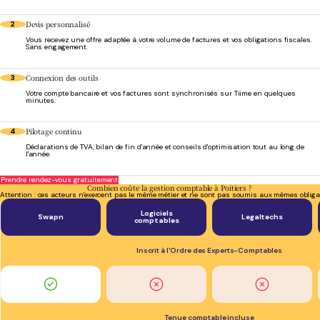
Devis personnalisé
2
Vous recevez une offre adaptée à votre volume de factures et vos obligations fiscales.
Sans engagement.
Connexion des outils
3
Votre compte bancaire et vos factures sont synchronisés sur Tiime en quelques
minutes.
Pilotage continu
4
Déclarations de TVA, bilan de fin d'année et conseils d'optimisation tout au long de
l'année.
Prendre rendez-vous gratuitement
Combien coûte la gestion comptable à Poitiers ?
Attention : ces acteurs n'exercent pas le même métier et ne sont pas soumis aux mêmes obliga
Logiciels
Swapn
Legaltechs
comptables
Inscrit à l'Ordre des Experts-Comptables
Tenue comptable incluse