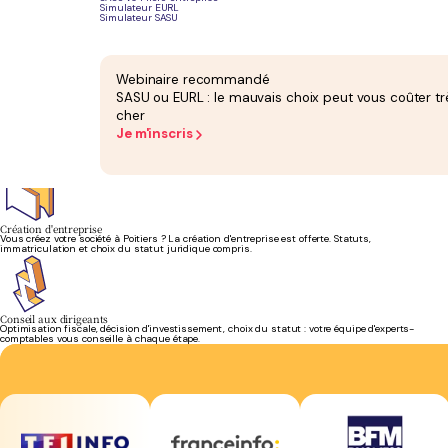
Simulateur EURL
Simulateur SASU
Bilan annuel
Votre bilan est établi et attesté par un expert-comptable inscrit à l'Ordre. Liasse fiscale
incluse, sans supplément.
Webinaire recommandé
SASU ou EURL : le mauvais choix peut vous coûter tr
cher
Je m'inscris
Gestion de paie
Bulletins de salaire, DSN et déclarations sociales gérés chaque mois. La gestion de paie est
incluse dans votre forfait.
Création d'entreprise
Vous créez votre société à Poitiers ? La création d'entreprise est offerte. Statuts,
immatriculation et choix du statut juridique compris.
Conseil aux dirigeants
Optimisation fiscale, décision d'investissement, choix du statut : votre équipe d'experts-
comptables vous conseille à chaque étape.