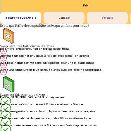
Prix
à partir de 29€/mois
Variable
Variable
Est-ce que l'offre de comptabilité de Swapn est faite
pour vous
?
Swapn n'est pas fait pour vous si vous…
Êtes micro-entrepreneur ou en régime micro-fiscal
Cherchez un cabinet physique à Poitiers avec accueil en agence
Avez besoin d'un commissaire aux comptes pour une mission légale
Gérez une structure de plus de 50 salariés avec des besoins spécifiques
Swapn est fait pour vous si vous…
Êtes en SASU, EURL, SAS ou SARL au régime réel
Exercez une profession libérale à Poitiers ou dans la Vienne
Voulez une gestion comptable simple, transparente et sans surprise
Cherchez un cabinet d'expertise comptable 86 accessible en ligne
Souhaitez créer votre entreprise à Poitiers sans frais supplémentaires