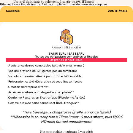
Un tarif clair, sans supplément, à partir de 29€ HT/mois
Bilan et liasse fiscale inclus. Pas de supplément, pas de mauvaise surprise.
Sociétés
29€
HT/mois
Comptabilité société
SASU | EURL | SAS | SARL
Toutes vos obligations comptables et fiscales
Sans engagement
Je prends rendez-vous
Assistance de nos comptables (tél., visio, chat, e-mail)
Vos déclarations de TVA gérées par un comptable
Votre bilan annuel attesté par un Expert-Comptable
Préparation et télé-déclaration de votre liasse fiscale
Création d'entreprise offerte*
Accès au meilleur outil de gestion comptable**
Conforme Facturation Electronique (Plateforme Agréée)
Compte pro avec carte bancaire et IBAN français**
*Hors frais légaux obligatoires (greffe, annonce légale)
**Nécessite la souscription à Tiime Smart : 6 mois offerts, puis 17,99€
HT/mois, facturé annuellement.
Nos comptables,
toujours à vos côtés