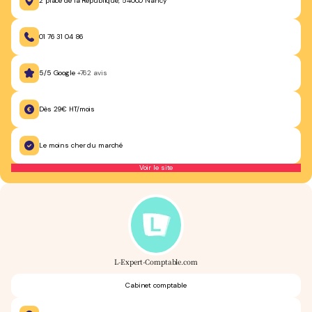
2 place de la République, 54000 Nancy
01 76 31 04 86
5/5 Google
+762 avis
Dès 29€ HT/mois
Le moins cher du marché
Voir le site
L-Expert-Comptable.com
Cabinet comptable