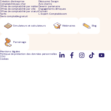
Création d'entreprise
Découvrez Swapn
Comptabilité pas cher
Avis clients
Offres de comptabilité par métier
Devenir partenaire
Offres de comptabilité par ville
Engagements éthiques
Offres de comptabilité par statut
Contact
Tarifs
L-Expert-Comptable.com
Devis comptable gratuit
Simulateurs et calculateurs
Webinaires
Blog
Parrainage
Mentions légales
Politique de protection des données personnelles
CGU
Cookies