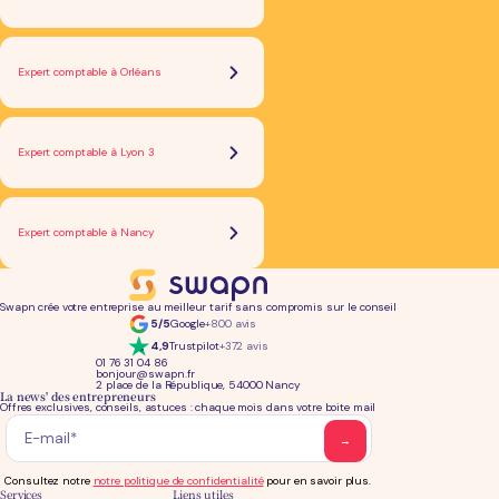
Expert comptable à Orléans
Expert comptable à Lyon 3
Expert comptable à Nancy
Swapn crée votre entreprise au meilleur tarif sans compromis sur le conseil
5/5
Google
+800 avis
4,9
Trustpilot
+372 avis
01 76 31 04 86
bonjour@swapn.fr
2 place de la République, 54000 Nancy
La news' des entrepreneurs
Offres exclusives, conseils, astuces : chaque mois dans votre boite mail
Consultez notre
notre politique de confidentialité
pour en savoir plus.
Services
Liens utiles