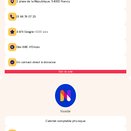
2 place de la République, 54000 Nancy
01 86 76 07 25
4.9/5 Google
+1200 avis
Dès 69€ HT/mois
Un contact direct à distance
Voir le site
Numbr
Cabinet comptable physique