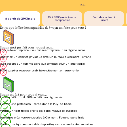
Prix
15 à 50€/mois (sans
Variable, actes à
à partir de 29€/mois
comptable)
l'unité
Est-ce que l'offre de comptabilité de Swapn est faite
pour vous
?
Swapn n'est pas fait pour vous si vous…
Êtes auto-entrepreneur ou micro-entrepreneur au régime micro
Cherchez un cabinet physique avec un bureau à Clermont-Ferrand
Avez besoin d'un commissaire aux comptes pour un audit légal
Préférez gérer votre comptabilité entièrement en autonomie
Swapn est fait pour vous si vous…
Êtes en SASU, EURL, SAS ou SARL au régime réel
Exercez une profession libérale dans le Puy-de-Dôme
Voulez un tarif fixe et prévisible, sans mauvaise surprise
Souhaitez créer votre entreprise à Clermont-Ferrand sans frais
Voulez une équipe comptable disponible, sans attendre des semaines