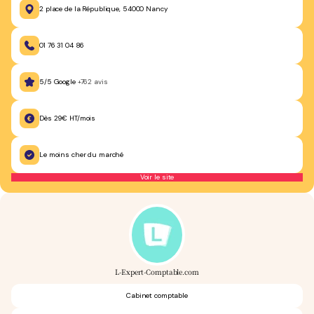
2 place de la République, 54000 Nancy
01 76 31 04 86
5/5 Google
+762 avis
Dès 29€ HT/mois
Le moins cher du marché
Voir le site
L-Expert-Comptable.com
Cabinet comptable