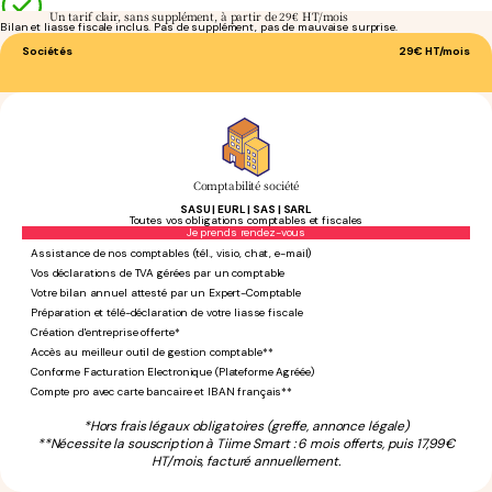
Un tarif clair, sans supplément, à partir de 29€ HT/mois
Bilan et liasse fiscale inclus. Pas de supplément, pas de mauvaise surprise.
Sociétés
29€
HT/mois
Comptabilité société
SASU | EURL | SAS | SARL
Toutes vos obligations comptables et fiscales
Sans engagement
Je prends rendez-vous
Assistance de nos comptables (tél., visio, chat, e-mail)
Vos déclarations de TVA gérées par un comptable
Votre bilan annuel attesté par un Expert-Comptable
Préparation et télé-déclaration de votre liasse fiscale
Création d'entreprise offerte*
Accès au meilleur outil de gestion comptable**
Conforme Facturation Electronique (Plateforme Agréée)
Compte pro avec carte bancaire et IBAN français**
*Hors frais légaux obligatoires (greffe, annonce légale)
**Nécessite la souscription à Tiime Smart : 6 mois offerts, puis 17,99€
HT/mois, facturé annuellement.