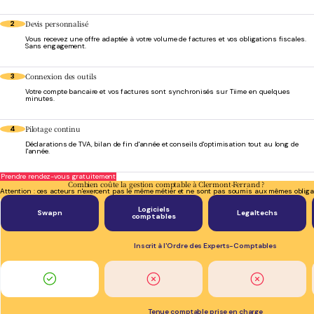
Devis personnalisé
2
Vous recevez une offre adaptée à votre volume de factures et vos obligations fiscales.
Sans engagement.
Connexion des outils
3
Votre compte bancaire et vos factures sont synchronisés sur Tiime en quelques
minutes.
Pilotage continu
4
Déclarations de TVA, bilan de fin d'année et conseils d'optimisation tout au long de
l'année.
Prendre rendez-vous gratuitement
Combien coûte la gestion comptable à Clermont-Ferrand ?
Attention : ces acteurs n'exercent pas le même métier et ne sont pas soumis aux mêmes obliga
Logiciels
Swapn
Legaltechs
comptables
Inscrit à l'Ordre des Experts-Comptables
Tenue comptable prise en charge