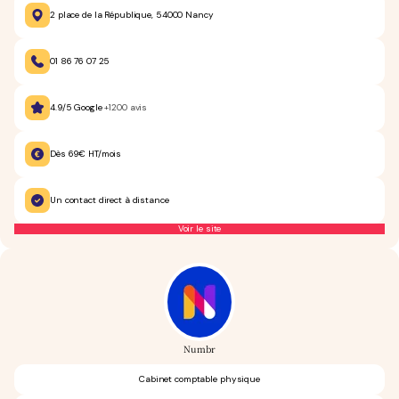
2 place de la République, 54000 Nancy
01 86 76 07 25
4.9/5 Google
+1200 avis
Dès 69€ HT/mois
Un contact direct à distance
Voir le site
Numbr
Cabinet comptable physique