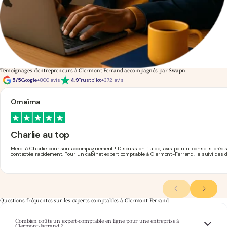
Témoignages d'entrepreneurs à Clermont-Ferrand accompagnés par Swapn
5/5
Google
+800 avis
4,9
Trustpilot
+372 avis
Omaïma
Charlie au top
Merci à Charlie pour son accompagnement ! Discussion fluide, avis pointu, conseils précis 
contactée rapidement. Pour un cabinet expert comptable à Clermont-Ferrand, le suivi des d
Questions fréquentes sur les experts-comptables à Clermont-Ferrand
Combien coûte un expert-comptable en ligne pour une entreprise à
Swapn propose un accompagnement comptable complet à partir de 29€ HT/mois, pour
Clermont-Ferrand ?
les sociétés et professions libérales basées à Clermont-Ferrand. Retrouvez le détail de