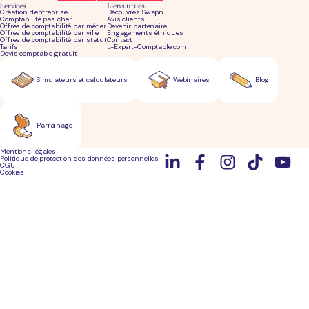
Services
Liens utiles
Création d'entreprise
Découvrez Swapn
Comptabilité pas cher
Avis clients
Offres de comptabilité par métier
Devenir partenaire
Offres de comptabilité par ville
Engagements éthiques
Offres de comptabilité par statut
Contact
Tarifs
L-Expert-Comptable.com
Devis comptable gratuit
Simulateurs et calculateurs
Webinaires
Blog
Parrainage
Mentions légales
Politique de protection des données personnelles
CGU
Cookies