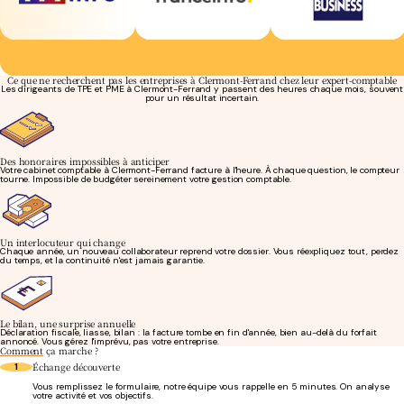
Ce que ne recherchent pas les entreprises à Clermont-Ferrand chez leur expert-comptable
Les dirigeants de TPE et PME à Clermont-Ferrand y passent des heures chaque mois, souvent
pour un résultat incertain.
Des honoraires impossibles à anticiper
Votre cabinet comptable à Clermont-Ferrand facture à l'heure. À chaque question, le compteur
tourne. Impossible de budgéter sereinement votre gestion comptable.
Un interlocuteur qui change
Chaque année, un nouveau collaborateur reprend votre dossier. Vous réexpliquez tout, perdez
du temps, et la continuité n'est jamais garantie.
Le bilan, une surprise annuelle
Déclaration fiscale, liasse, bilan : la facture tombe en fin d'année, bien au-delà du forfait
annoncé. Vous gérez l'imprévu, pas votre entreprise.
Comment
ça marche ?
Échange découverte
1
Vous remplissez le formulaire, notre équipe vous rappelle en 5 minutes. On analyse
votre activité et vos objectifs.