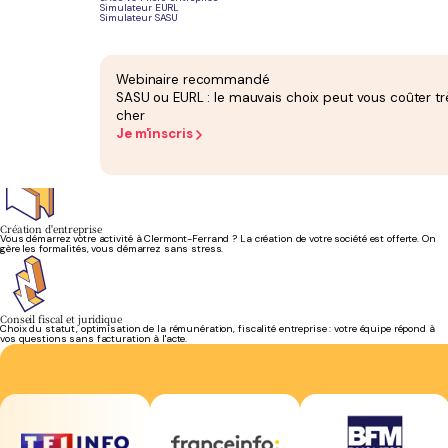
Simulateur EURL
Simulateur SASU
Bilan et liasse fiscale
Bilan annuel attesté et liasse fiscale inclus dans votre forfait. Pas de supplément, pas de
facture surprise en fin d'exercice.
Webinaire recommandé
SASU ou EURL : le mauvais choix peut vous coûter tr
cher
Je m'inscris
Facturation électronique (PDP)
La plateforme de dématérialisation partenaire est incluse dans votre abonnement. Vous êtes
prêt pour la réforme sans frais supplémentaires.
Création d'entreprise
Vous démarrez votre activité à Clermont-Ferrand ? La création de votre société est offerte. On
gère les formalités, vous démarrez sans stress.
Conseil fiscal et juridique
Choix du statut, optimisation de la rémunération, fiscalité entreprise : votre équipe répond à
vos questions sans facturation à l'acte.