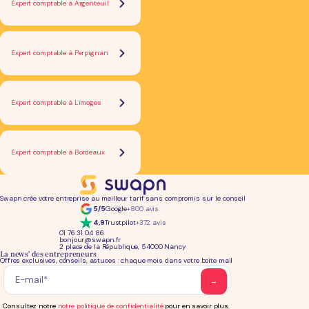
Expert comptable à Argenteuil
Expert comptable à Perpignan
Expert comptable à Limoges
Expert comptable à Bordeaux
Swapn crée votre entreprise au meilleur tarif sans compromis sur le conseil
5/5
Google
+800 avis
4,9
Trustpilot
+372 avis
01 76 31 04 86
bonjour@swapn.fr
2 place de la République, 54000 Nancy
La news' des entrepreneurs
Offres exclusives, conseils, astuces : chaque mois dans votre boite mail
Consultez notre
notre politique de confidentialité
pour en savoir plus.