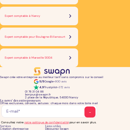
Expert comptable à Nancy
Expert comptable pour Boulogne-Billancourt
Expert comptable à Marseille 13004
Swapn crée votre entreprise au meilleur tarif sans compromis sur le conseil
5/5
Google
+800 avis
4,9
Trustpilot
+372 avis
01 76 31 04 86
bonjour@swapn.fr
2 place de la République, 54000 Nancy
La news' des entrepreneurs
Offres exclusives, conseils, astuces : chaque mois dans votre boite mail
Consultez notre
notre politique de confidentialité
pour en savoir plus.
Services
Liens utiles
Création d'entreprise
Découvrez Swapn