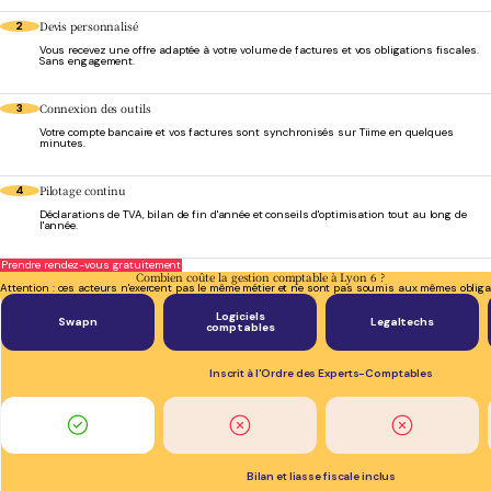
Devis personnalisé
2
Vous recevez une offre adaptée à votre volume de factures et vos obligations fiscales.
Sans engagement.
Connexion des outils
3
Votre compte bancaire et vos factures sont synchronisés sur Tiime en quelques
minutes.
Pilotage continu
4
Déclarations de TVA, bilan de fin d'année et conseils d'optimisation tout au long de
l'année.
Prendre rendez-vous gratuitement
Combien coûte la gestion comptable à Lyon 6 ?
Attention : ces acteurs n'exercent pas le même métier et ne sont pas soumis aux mêmes obliga
Logiciels
Swapn
Legaltechs
comptables
Inscrit à l'Ordre des Experts-Comptables
Bilan et liasse fiscale inclus