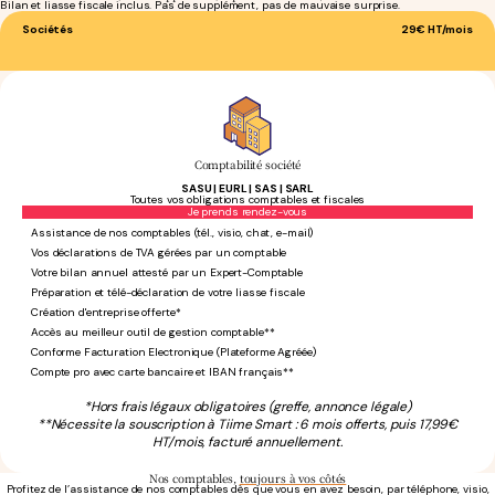
Bilan et liasse fiscale inclus. Pas de supplément, pas de mauvaise surprise.
Sociétés
29€
HT/mois
Comptabilité société
SASU | EURL | SAS | SARL
Toutes vos obligations comptables et fiscales
Sans engagement
Je prends rendez-vous
Assistance de nos comptables (tél., visio, chat, e-mail)
Vos déclarations de TVA gérées par un comptable
Votre bilan annuel attesté par un Expert-Comptable
Préparation et télé-déclaration de votre liasse fiscale
Création d'entreprise offerte*
Accès au meilleur outil de gestion comptable**
Conforme Facturation Electronique (Plateforme Agréée)
Compte pro avec carte bancaire et IBAN français**
*Hors frais légaux obligatoires (greffe, annonce légale)
**Nécessite la souscription à Tiime Smart : 6 mois offerts, puis 17,99€
HT/mois, facturé annuellement.
Nos comptables,
toujours à vos côtés
Profitez de l’assistance de nos comptables dès que vous en avez besoin, par téléphone, visio,