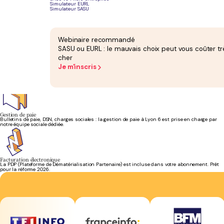
Simulateur EURL
Simulateur SASU
Bilan annuel
Votre bilan est attesté par un expert-comptable inscrit à l'Ordre depuis 2009. Aucun
supplément caché.
Webinaire recommandé
SASU ou EURL : le mauvais choix peut vous coûter tr
cher
Je m'inscris
Création d'entreprise
Vous créez votre société à Lyon ? La création d'entreprise est offerte, statut juridique inclus.
On évite les erreurs dès le départ.
Gestion de paie
Bulletins de paie, DSN, charges sociales : la gestion de paie à Lyon 6 est prise en charge par
notre équipe sociale dédiée.
Facturation électronique
La PDP (Plateforme de Dématérialisation Partenaire) est incluse dans votre abonnement. Prêt
pour la réforme 2026.