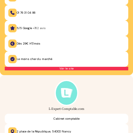
01 76 31 04 86
5/5 Google
+762 avis
Dès 29€ HT/mois
Le moins cher du marché
Voir le site
L-Expert-Comptable.com
Cabinet comptable
2 place de la République, 54000 Nancy