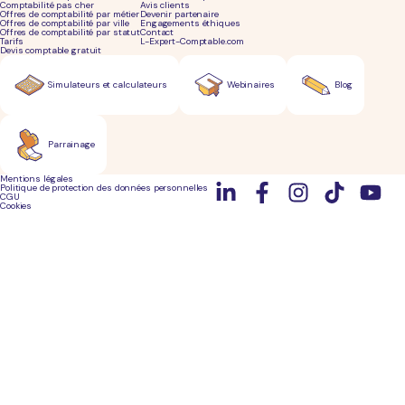
Comptabilité pas cher
Avis clients
Offres de comptabilité par métier
Devenir partenaire
Offres de comptabilité par ville
Engagements éthiques
Offres de comptabilité par statut
Contact
Tarifs
L-Expert-Comptable.com
Devis comptable gratuit
Simulateurs et calculateurs
Webinaires
Blog
Parrainage
Mentions légales
Politique de protection des données personnelles
CGU
Cookies