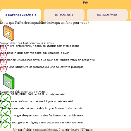
Prix
à partir de 29€/mois
15-50€/mois
50-200€/mois
Est-ce que l'offre de comptabilité de Swapn est faite
pour vous
?
Swapn n'est pas fait pour vous si vous…
Êtes micro-entrepreneur sans obligation comptable réelle
Avez besoin d'un commissaire aux comptes à Lyon
Recherchez un cabinet physique pour des rendez-vous en présentiel
Gérez une structure associative ou une collectivité publique
Swapn est fait pour vous si vous…
Êtes en SASU, EURL, SAS ou SARL au régime réel
Exercez une profession libérale à Lyon au régime réel
Cherchez un cabinet comptable à Lyon 6 sans frais cachés
Voulez changer d'expert-comptable facilement et rapidement
Préférez tout gérer en ligne, sans paperasse ni déplacement
Un tarif clair, sans supplément, à partir de 29€ HT/mois