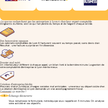
Ce que ne recherchent pas les entreprises à Lyon 6 chez leur expert-comptable
Dirigeants du 6ème, voici ce qui fait perdre du temps et de l'argent chaque année.
Des honoraires opaques
Les cabinets comptables de Lyon 6 facturent souvent au temps passé, sans devis clair.
Résultat : une facture surprise en fin d'exercice.
Dossier mal suivi
Un interlocuteur différent à chaque appel, un bilan livré à la dernière minute. La gestion de
votre comptabilité d'entreprise à Lyon mérite mieux.
Création d'entreprise bâclée
Mauvais statut juridique, charges sociales mal anticipées : une erreur au départ coûte cher.
La création d'entreprise à Lyon demande un vrai accompagnement fiscal.
Comment
ça marche ?
Échange découverte
1
Vous remplissez le formulaire, notre équipe vous rappelle en 5 minutes. On analyse
votre activité et vos objectifs.