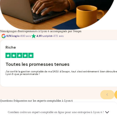
Témoignages d'entrepreneurs à Lyon 6 accompagnés par Swapn
5/5
Google
+800 avis
4,9
Trustpilot
+372 avis
Riche
Toutes les promesses tenues
J'ai confié la gestion comptable de ma SASU à Swapn, tout s'est extrêmement bien déroulé 
Lyon 6 que je recommande !
Questions fréquentes sur les experts-comptables à Lyon 6
Swapn propose ses services
expert-comptable pas cher
à partir de 29€ HT/mois, que
Combien coûte un expert-comptable en ligne pour une entreprise à Lyon 6 ?
vous soyez en SASU, EURL ou SAS à Lyon 6. Le tarif est affiché clairement, sans
surprise en cours d'année.