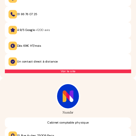
01 86 76 07 25
4.9/5 Google
+1200 avis
Dès 69€ HT/mois
Un contact direct à distance
Voir le site
Numbr
Cabinet comptable physique
15 Rue Auber, 75009 Paris