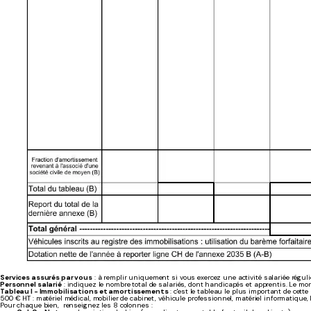
Services assurés par vous
: à remplir uniquement si vous exercez une activité salariée régulière
Personnel salarié
: indiquez le nombre total de salariés, dont handicapés et apprentis. Le mon
Tableau I - Immobilisations et amortissements
: c'est le tableau le plus important de cett
500 € HT : matériel médical, mobilier de cabinet, véhicule professionnel, matériel informatique, lo
Pour chaque bien, renseignez les 8 colonnes :