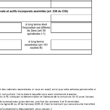
(et des cabinets secondaires si vous en avez), ainsi que votre adresse personnelle si
t, consultant...) et la date à laquelle vous avez commencé à exercer.
à l'IS, indiquez la dénomination et l'adresse de la structure. En EI pure, laissez
. Ne la remplissez qu'en dernier, une fois les annexes A et B terminées.
é à la ligne 46 ou 47 de l'annexe 2035-B. C'est le montant qui sera ensuite transféré
s (subventions d'équipement, plus-values...).