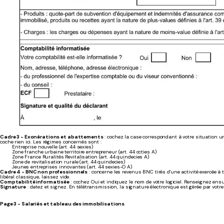
Cadre 3 - Exonérations et abattements
: cochez la case correspondant à votre situation u
coche rien ici. Les régimes concernés sont :
Entreprise nouvelle (art. 44 sexies)
Zone franche urbaine territoire entrepreneur (art. 44 octies A)
Zone France Ruralités Revitalisation (art. 44 quindecies A)
Zone de revitalisation rurale (art. 44 quindecies)
Jeunes entreprises innovantes (art. 44 sexies-O A)
Cadre 4 - BNC non professionnels
: concerne les revenus BNC tirés d'une activité exercée à t
libéral classique, laissez vide.
Comptabilité informatisée
: cochez Oui et indiquez le nom de votre logiciel. Renseignez ens
Signature
: datez et signez. En télétransmission, la signature électronique est gérée par votre 
Page 3 - Salariés et tableau des immobilisations