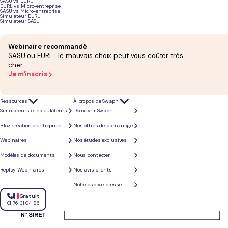
SASU vs EURL
libérales en EI.
EURL vs Micro-entreprise
SASU vs Micro-entreprise
Simulateur EURL
Page 1 - Identification et récapitulation des éléments d'imposition
Simulateur SASU
Webinaire recommandé
SASU ou EURL : le mauvais choix peut vous coûter très
cher
Je m'inscris
Ressources
À propos de Swapn
Simulateurs et calculateurs
Découvrir Swapn
Blog création d’entreprise
Nos offres de parrainage
Webinaires
Nos études exclusives
Modèles de documents
Nous contacter
Replay Webinaires
Nos avis clients
Notre espace presse
Gratuit
01 76 31 04 86