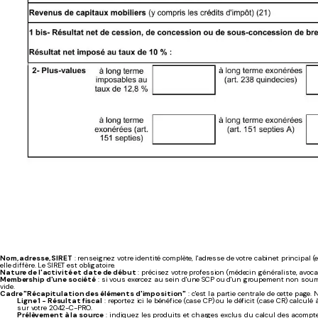
Nom, adresse, SIRET
: renseignez votre identité complète, l'adresse de votre cabinet principal 
elle diffère. Le SIRET est obligatoire.
Nature de l'activité et date de début
: précisez votre profession (médecin généraliste, avoca
Membership d'une société
: si vous exercez au sein d'une SCP ou d'un groupement non soumis 
vide.
Cadre "Récapitulation des éléments d'imposition"
: c'est la partie centrale de cette page
Ligne 1 - Résultat fiscal
: reportez ici le bénéfice (case CP) ou le déficit (case CR) calcul
sur votre 2042-C-PRO.
Prélèvement à la source
: indiquez les produits et charges exclus du calcul des acompte