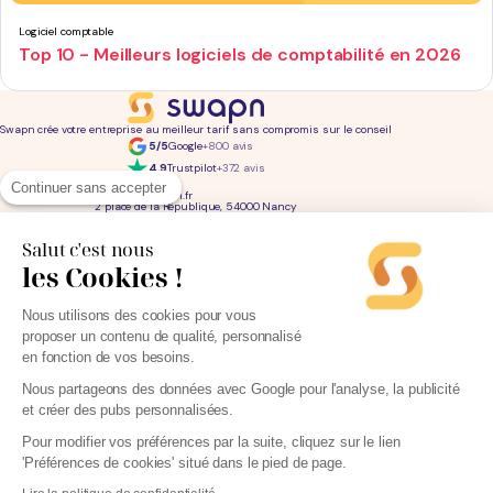
Logiciel comptable
Top 10 - Meilleurs logiciels de comptabilité en 2026
Swapn crée votre entreprise au meilleur tarif sans compromis sur le conseil
5/5
Google
+800 avis
4,9
Trustpilot
+372 avis
01 76 31 04 86
Continuer sans accepter
bonjour@swapn.fr
2 place de la République, 54000 Nancy
La news' des entrepreneurs
Offres exclusives, conseils, astuces : chaque mois dans votre boite mail
Salut c'est nous
les Cookies !
Consultez notre
notre politique de confidentialité
pour en savoir plus.
Services
Liens utiles
Nous utilisons des cookies pour vous
Création d'entreprise
Découvrez Swapn
proposer un contenu de qualité, personnalisé
Comptabilité pas cher
Avis clients
Offres de comptabilité par métier
Devenir partenaire
en fonction de vos besoins.
Offres de comptabilité par ville
Engagements éthiques
Offres de comptabilité par statut
Contact
Tarifs
L-Expert-Comptable.com
Nous partageons des données avec Google pour l'analyse, la publicité
Devis comptable gratuit
et créer des pubs personnalisées.
Simulateurs et calculateurs
Webinaires
Blog
Pour modifier vos préférences par la suite, cliquez sur le lien
'Préférences de cookies' situé dans le pied de page.