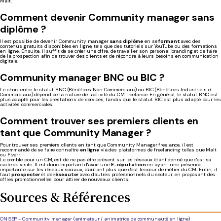
Malt.
Comment
devenir Community manager sans
diplôme
?
Il est possible de devenir Community manager
sans diplôme
en se
formant
avec des
contenus gratuits disponibles en ligne, tels que des tutoriels sur YouTube ou des formations
en ligne. Ensuite, il suffit de se créer une offre, de travailler son personal branding et de faire
de la prospection afin de trouver des clients et de répondre à leurs besoins en communication
digitale.
Community manager BNC ou BIC ?
Le choix entre le statut BNC (Bénéfices Non Commerciaux) ou BIC (Bénéfices Industriels et
Commerciaux) dépend de la nature de l'activité du CM freelance. En général, le statut BNC est
plus adapté pour les prestations de services, tandis que le statut BIC est plus adapté pour les
activités commerciales.
Comment trouver ses premiers clients en
tant que Community Manager ?
Pour trouver ses premiers clients en tant que Community Manager freelance, il est
recommandé de se faire connaître
en ligne
via des plateformes de freelancing telles que Malt
ou Fiverr.
Le comble pour un CM, est de ne pas être présent sur les réseaux étant donné que c'est sa
carte de visite. Il est donc important d'avoir une
E-réputation
en ayant une présence
importante sur les réseaux sociaux, d'autant plus que c'est le cœur de métier du CM. Enfin, il
faut
prospecter
et de
réseauter
avec d'autres professionnels du secteur, en proposant des
offres promotionnelles pour attirer de nouveaux clients.
Sources & Références
ONISEP -
Community manager (animateur / a
nimatrice de communauté en ligne)