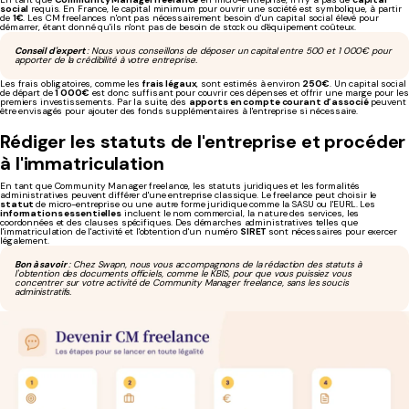
social
requis. En France, le capital minimum pour ouvrir une société est symbolique, à partir
de
1€
. Les CM freelances n'ont pas nécessairement besoin d'un capital social élevé pour
démarrer, étant donné qu'ils n'ont pas de besoin de stock ou d'équipement coûteux.
Conseil d'expert
: Nous vous conseillons de déposer un capital entre 500 et 1 000€ pour
apporter de la crédibilité à votre entreprise.
Les frais obligatoires, comme les
frais légaux
, sont estimés à environ
250€
. Un capital social
de départ de
1 000€
est donc suffisant pour couvrir ces dépenses et offrir une marge pour les
premiers investissements. Par la suite, des
apports en compte courant d’associé
peuvent
être envisagés pour ajouter des fonds supplémentaires à l'entreprise si nécessaire.
Rédiger les statuts de l'entreprise et procéder
à l'immatriculation
En tant que Community Manager freelance, les statuts juridiques et les formalités
administratives peuvent différer d'une entreprise classique. Le freelance peut choisir le
statut
de micro-entreprise ou une autre forme juridique comme la SASU ou l'EURL. Les
informations essentielles
incluent le nom commercial, la nature des services, les
coordonnées et des clauses spécifiques. Des démarches administratives telles que
l'immatriculation de l'activité et l'obtention d'un numéro
SIRET
sont nécessaires pour exercer
légalement.
Bon à savoir
: Chez Swapn, nous vous accompagnons de la rédaction des statuts à
l'obtention des documents officiels, comme le KBIS, pour que vous puissiez vous
concentrer sur votre activité de Community Manager freelance, sans les soucis
administratifs.