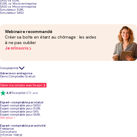
SASU vs EURL
EURL vs Micro-entreprise
SASU vs Micro-entreprise
Simulateur EURL
Simulateur SASU
Webinaire recommandé
Créer sa boîte en étant au chômage : les aides
à ne pas oublier
Je m'inscris
Comptabilité
Gérer mon entreprise
Devis Comptable Gratuit
Gérer ma compta avec Swapn
4,9
Trustpilot
+372 avis
Expert-comptable par statut
Expert-comptable pour SASU
Expert-comptable pour EURL
Expert-comptable pour SAS
Expert-comptable pour SARL
Voir plus >
Expert-comptable par activité
Freelance
Consultant
Infirmier libéral