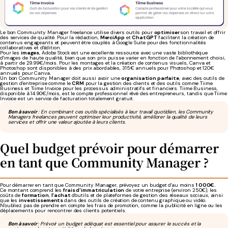
Le bon Community Manager freelance utilise divers outils pour
optimiser
son travail et offrir
des services de qualité. Pour la rédaction,
MerciApp
et
ChatGPT
facilitent la création de
contenus engageants et peuvent être couplés à Google Suite pour des fonctionnalités
collaboratives et d'édition.
Pour les
images
, Adobe Stock est une excellente ressource avec une vaste bibliothèque
d'images de haute qualité, bien que son prix puisse varier en fonction de l'abonnement choisi,
à partir de 29.99€/mois. Pour les montages et la création de contenus visuels, Canva et
Photoshop sont disponibles à des prix abordables, 315€ annuels pour Photoshop et 120€
annuels pour Canva.
Un bon Community Manager doit aussi avoir une
organisation parfaite
, avec des outils de
gestion d'entreprise comme le
CRM
pour la gestion des clients et des outils comme Tiime
Business et Tiime Invoice pour les processus administratifs et financiers. Tiime Business,
disponible à 14.90€/mois, est le compte professionnel rêvé des entrepreneurs, tandis que Tiime
Invoice est un service de facturation totalement gratuit.
Bon à savoir
: En combinant ces outils spécialisés à leur travail quotidien, les Community
Managers freelances peuvent optimiser leur productivité, améliorer la qualité de leurs
services et offrir une valeur ajoutée à leurs clients.
Quel budget prévoir pour démarrer
en tant que Community Manager ?
Pour démarrer en tant que Community Manager, prévoyez un budget d'au moins
1 000€.
Ce montant comprend les
frais d'immatriculation
de votre entreprise (environ 250€), les
coûts de
formation
,
l'achat
d'outils et de plateformes de gestion des réseaux sociaux, ainsi
que les
investissements
dans des outils de création de contenu graphique ou vidéo.
N'oubliez pas de prendre en compte les frais de promotion, comme la publicité en ligne ou les
déplacements pour rencontrer des clients potentiels.
Bon à savoir
: Prévoir un budget adéquat est essentiel pour assurer le succès et la