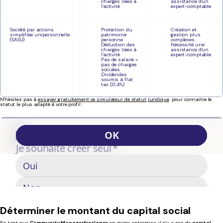
charges liées à
assistance d'un
l'activité
expert-comptable
Société par actions
Protection du
Création et
simplifiée unipersonnelle
patrimoine
gestion plus
(SASU)
personne
complexes
Déduction des
Nécessité une
charges liées à
assistance d'un
l'activité
expert-comptable
Pas de salaire =
pas de charges
sociales
Dividendes
soumis à flat
tax (31,4%)
N'hésitez pas à
essayer gratuitement ce simulateur de statut juridique
pour connaitre le
statut le plus adapté à votre profil :
Déterminer le montant du capital social
En tant que
Community Manager freelance
en micro-entreprise, il n'y a pas de
capital