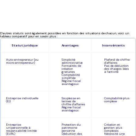
D'autres statuts sont également possibles en fonction des situations de chacun, voici un
tableau comparatif pour en savoir plus :
Statut juridique
Avantages
Inconvénients
Auto-entrepreneur (ou
Simplicité
Plafond de chiffre
micro-entrepreneur)
administrative
d'affaires
Formalités de
Pas de déduction
création
des charges liées
gratuites
à l'activité
Comptabilité
simplifiée
Régime fiscal
avantageux
Entreprise individuelle
Souplesse en
Comptabilité plus
(EI)
termes de
complexe
chiffre d'affaires
Régime fiscal
avantageux
Entreprise
Protection du
Création et
unipersonnelle à
patrimoine
gestion plus
responsabilité limitée
personne
complexes
(EURL)
Déduction des
Nécessité une