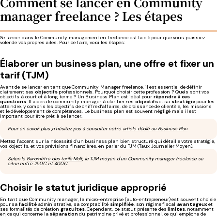
Comment
se
lancer
en Community
manager freelance ? Les étapes
Se lancer dans le Community management en freelance est la clé pour que vous puissiez
voler de vos propres ailes. Pour ce faire, voici les étapes:
Élaborer un business plan, une offre et fixer un
tarif (TJM)
Avant de se lancer en tant que Community Manager freelance, il est essentiel de définir
clairement ses
objectifs
professionnels. Pourquoi choisir cette profession ? Quels sont vos
objectifs à court et à long terme ? Un Business Plan est idéal pour
répondre à ces
questions
. Il aidera le community manager à clarifier ses
objectifs
et sa
stratégie
pour les
atteindre, y compris les objectifs de chiffre d'affaires, de croissance de clientèle, les missions
et le développement de compétences. Le business plan est souvent négligé mais il est
important pour être prêt à se lancer.
Pour en savoir plus ,n'hésitez pas à consulter notre
article dédié au Business Plan
Mettez l'accent sur la nécessité d'un business plan bien structuré qui détaille votre stratégie,
vos objectifs, et vos prévisions financières, en parler du TJM (Taux Journalier Moyen).
Selon le
Baromètre des tarifs Malt
, le TJM moyen d'un Community manager freelance se
situe entre 250€ et 400€.
Choisir le statut juridique approprié
En tant que Community manager, la micro-entreprise (auto-entrepreneur) est souvent choisie
pour sa
facilité
administrative, sa comptabilité
simplifiée
, son régime fiscal
avantageux
et
ses formalités de création
gratuites
. Cependant, ce statut présente des
limites
, notamment
en ce qui concerne la
séparation
du patrimoine privé et professionnel, ce qui empêche de