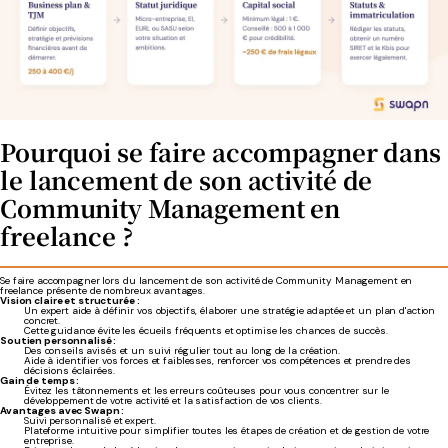
Pourquoi se faire accompagner dans
le lancement de son activité de
Community Management en
freelance ?
Se faire accompagner lors du lancement de son activité de Community Management en
freelance présente de nombreux avantages.
Vision claire et structurée :
Un expert aide à définir vos objectifs, élaborer une stratégie adaptée et un plan d'action
concret.
Cette guidance évite les écueils fréquents et optimise les chances de succès.
Soutien personnalisé :
Des conseils avisés et un suivi régulier tout au long de la création.
Aide à identifier vos forces et faiblesses, renforcer vos compétences et prendre des
décisions éclairées.
Gain de temps :
Évitez les tâtonnements et les erreurs coûteuses pour vous concentrer sur le
développement de votre activité et la satisfaction de vos clients.
Avantages avec Swapn :
Suivi personnalisé et expert.
Plateforme intuitive pour simplifier toutes les étapes de création et de gestion de votre
entreprise.