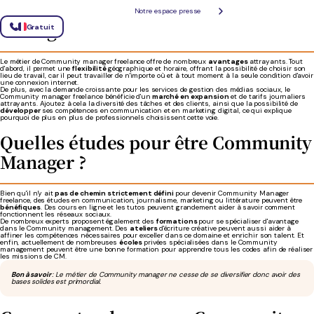
Pourquoi devenir Community
Notre espace presse
Manager freelance?
Gratuit
Le métier de Community manager freelance offre de nombreux
avantages
attrayants. Tout
d'abord, il permet une
flexibilité
géographique et horaire, offrant la possibilité de choisir son
lieu de travail, car il peut travailler de n'importe où et à tout moment à la seule condition d'avoir
une connexion internet.
De plus, avec la demande croissante pour les services de gestion des médias sociaux, le
Community manager freelance bénéficie d'un
marché en expansion
et de tarifs journaliers
attrayants. Ajoutez à cela la diversité des tâches et des clients, ainsi que la possibilité de
développer
ses compétences en communication et en marketing digital, ce qui explique
pourquoi de plus en plus de professionnels choisissent cette voie.
Quelles études pour être Community
Manager ?
Bien qu'il n'y ait
pas de chemin strictement défini
pour devenir Community Manager
freelance, des études en communication, journalisme, marketing ou littérature peuvent être
bénéfiques
. Des cours en ligne et les tutos peuvent grandement aider à savoir comment
fonctionnent les réseaux sociaux.
De nombreux experts proposent également des
formations
pour se spécialiser d'avantage
dans le Community management. Des
ateliers
d'écriture créative peuvent aussi aider à
affiner les compétences nécessaires pour exceller dans ce domaine et enrichir son talent. Et
enfin, actuellement de nombreuses
écoles
privées spécialisées dans le Community
management peuvent être une bonne formation pour apprendre tous les codes afin de réaliser
les missions de CM.
Bon à savoir
: Le métier de Community manager ne cesse de se diversifier donc avoir des
bases solides est primordial.