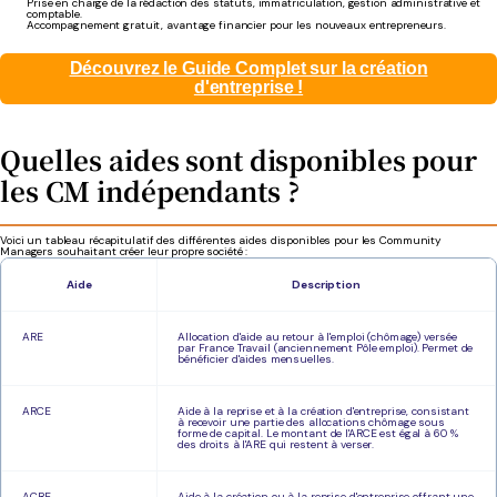
Prise en charge de la rédaction des statuts, immatriculation, gestion administrative et
comptable.
Accompagnement gratuit, avantage financier pour les nouveaux entrepreneurs.
Découvrez le Guide Complet sur la création
d'entreprise !
Quelles aides sont disponibles pour
les CM indépendants ?
Voici un tableau récapitulatif des différentes aides disponibles pour les Community
Managers souhaitant créer leur propre société :
Aide
Description
ARE
Allocation d'aide au retour à l'emploi (chômage) versée
par France Travail (anciennement Pôle emploi). Permet de
bénéficier d'aides mensuelles.
ARCE
Aide à la reprise et à la création d'entreprise, consistant
à recevoir une partie des allocations chômage sous
forme de capital. Le montant de l'ARCE est égal à 60 %
des droits à l'ARE qui restent à verser.
ACRE
Aide à la création ou à la reprise d'entreprise offrant une