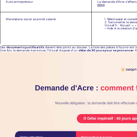
Auto-entrepreneur
La demande d’Acre s’effectu
dédié
.
Mandataire social assimilé salarié
1. Télécharger et compl
2. Transmettre la dema
Urssaf.fr : Accueil → 
« Aide à la création d’ac
Des
documents justificatifs
doivent être joints au dossier. La liste des pièces à fournir est 
Une fois la demande transmise, l’Urssaf dispose d’un
délai de 30 jours pour se prononcer
. 