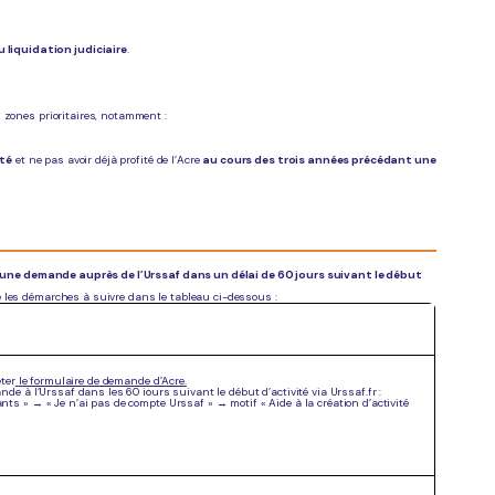
liquidation judiciaire
.
 zones prioritaires, notamment :
ité
et ne pas avoir déjà profité de l’Acre
au cours des trois années précédant une
 une demande auprès de l’Urssaf dans un délai de 60 jours suivant le début
é les démarches à suivre dans le tableau ci-dessous :
éter
le formulaire de demande d’Acre
.
de à l’Urssaf dans les 60 jours suivant le début d’activité via Urssaf.fr :
ts » → « Je n’ai pas de compte Urssaf » → motif « Aide à la création d’activité