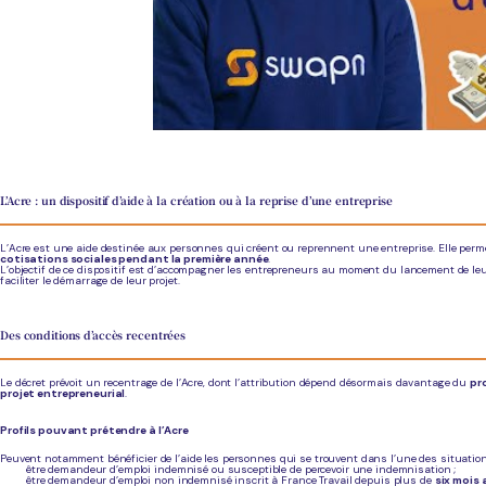
L’Acre : un dispositif d’aide à la création ou à la reprise d’une entreprise
L’Acre est une aide destinée aux personnes qui créent ou reprennent une entreprise. Elle permet
cotisations sociales pendant la première année
.
L’objectif de ce dispositif est d’accompagner les entrepreneurs au moment du lancement de leur
faciliter le démarrage de leur projet.
Des conditions d’accès recentrées
Le décret prévoit un recentrage de l’Acre, dont l’attribution dépend désormais davantage du
pr
projet entrepreneurial
.
Profils pouvant prétendre à l’Acre
Peuvent notamment bénéficier de l’aide les personnes qui se trouvent dans l’une des situations
être demandeur d’emploi indemnisé ou susceptible de percevoir une indemnisation ;
être demandeur d’emploi non indemnisé inscrit à France Travail depuis plus de
six mois 