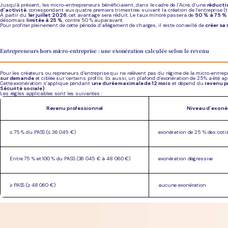
Jusqu’à présent, les micro-entrepreneurs bénéficiaient, dans le cadre de l’Acre, d’une
réducti
d’activité
, correspondant aux quatre premiers trimestres suivant la création de l’entreprise (t
À partir du
1er juillet 2026
, cet avantage sera réduit. Le taux minoré passera de
50 % à 75 % 
désormais
limitée à 25 %
, contre 50 % auparavant.
Pour profiter pleinement de cette période d’allègement de charges, il reste conseillé de
créer sa
Entrepreneurs hors micro-entreprise : une exonération calculée selon le revenu
Pour les créateurs ou repreneurs d’entreprise qui ne relèvent pas du régime de la micro-entrepr
sur demande
et ciblée sur certains profils. Ici aussi, un plafond d’exonération de 25% a été ap
Cette exonération s’applique pendant
une durée maximale de 12 mois
et dépend du
revenu p
Sécurité sociale)
.
Les règles applicables sont les suivantes :
Revenu professionnel
Niveau d’exoné
≤ 75 % du PASS (≤ 36 045 €)
exonération de 25 % des coti
Entre 75 % et 100 % du PASS (36 045 € à 48 060 €)
exonération dégressive
≥ PASS (≥ 48 060 €)
aucune exonération