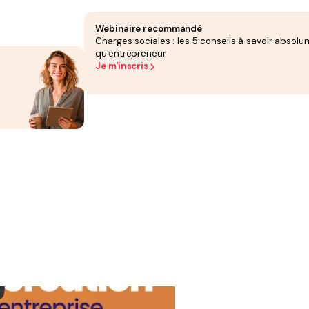
Webinaire recommandé
Charges sociales : les 5 conseils à savoir absolu
qu'entrepreneur
Je m'inscris
ale pour 2026 introduit plusieurs évolutions concernant l’Aide à la création ou à la
026, qui modifie certaines modalités du dispositif :
réduction des exonérations,
ins profils.
Dans cet article, nous faisons le point sur ces nouvelles règles.