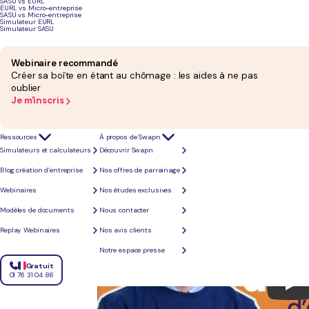
SASU vs EURL
EURL vs Micro-entreprise
SASU vs Micro-entreprise
Simulateur EURL
Simulateur SASU
Webinaire recommandé
Créer sa boîte en étant au chômage : les aides à ne pas
oublier
Je m'inscris
Présentée en Conseil des ministres le 14 octobre 2025, la loi de financement de la Sécurité soci
Ressources
À propos de Swapn
reprise d’entreprise (Acre). Ces changements ont été précisés par un décret publié le 6 février 2
Simulateurs et calculateurs
Découvrir Swapn
instauration d’un délai de demande de 60 jours ou encore recentrage de l’aide sur certa
Blog création d’entreprise
Nos offres de parrainage
Webinaires
Nos études exclusives
Modèles de documents
Nous contacter
Replay Webinaires
Nos avis clients
Notre espace presse
Gratuit
01 76 31 04 86
Play