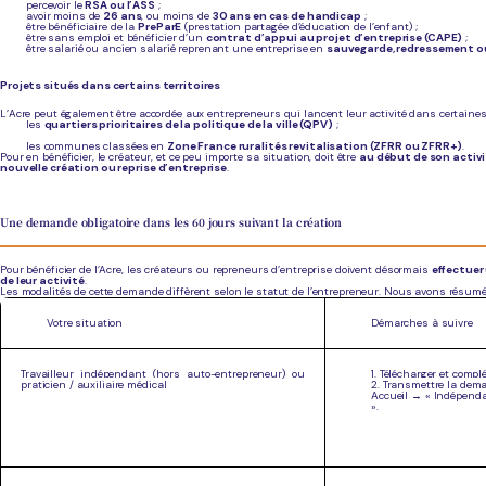
percevoir le
RSA ou l’ASS
;
avoir moins de
26 ans
, ou moins de
30 ans en cas de handicap
;
être bénéficiaire de la
PreParE
(prestation partagée d’éducation de l’enfant) ;
être sans emploi et bénéficier d’un
contrat d’appui au projet d’entreprise (CAPE)
;
être salarié ou ancien salarié reprenant une entreprise en
sauvegarde, redressement ou 
Projets situés dans certains territoires
L’Acre peut également être accordée aux entrepreneurs qui lancent leur activité dans certaines
les
quartiers prioritaires de la politique de la ville (QPV)
;
les communes classées en
Zone France ruralités revitalisation (ZFRR ou ZFRR+)
.
Pour en bénéficier, le créateur, et ce peu importe sa situation, doit être
au début de son activ
nouvelle création ou reprise d’entreprise
.
Une demande obligatoire dans les 60 jours suivant la création
Pour bénéficier de l’Acre, les créateurs ou repreneurs d’entreprise doivent désormais
effectuer
de leur activité
.
Les modalités de cette demande diffèrent selon le statut de l’entrepreneur. Nous avons résum
Votre situation
Démarches à suivre
Travailleur indépendant (hors auto-entrepreneur) ou
1. Télécharger et compl
praticien / auxiliaire médical
2. Transmettre la deman
Accueil → « Indépendan
».