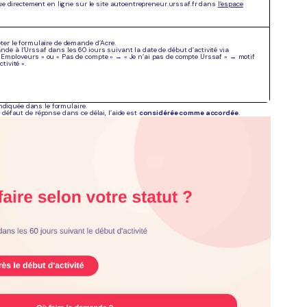
e directement en ligne sur le site autoentrepreneur.urssaf.fr dans
l’espace
éte
r
le formulaire de demande d’Acre
.
nde à l’Urssaf dans les 60 jours suivant la date de début d’activité via
« Employeurs » ou « Pas de compte » → « Je n’ai pas de compte Urssaf » → motif
tivité ».
indiquée dans le formulaire.
À défaut de réponse dans ce délai, l’aide est
considérée comme accordée
.