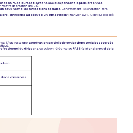
on de 50 % de leurs cotisations sociales pendant la première année
rimestre de création inclus).
du taux normal de cotisations sociales
. Concrètement, l’exonération sera
 micro-entreprise au début d’un trimestre civil
(janvier, avril, juillet ou octobre).
ise, l’Acre reste une
exonération partielle de cotisations sociales accordée
pliqué.
rofessionnel du dirigeant
, calculé en référence au
PASS (plafond annuel de la
ration
sations concernées