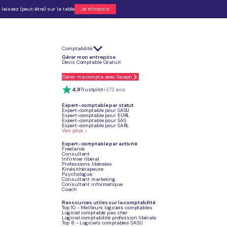
laissez (peut-être) sur la table
Je m'inscris
Comptabilité
éateurs ou repreneurs d'entreprise pendant leur première année d'activité.
Gérer mon entreprise
s du RSA, jeunes de moins de 26 ans ou entrepreneurs en zone prioritaire y ont
Devis Comptable Gratuit
 le bénéfice de l'Acre ne peut plus être accordé.
e 50 % à seulement 25 % des cotisations sociales.
Gérer ma compta avec Swapn
 démarches administratives gérées et conseils sur le bon statut juridique.
4,9
Trustpilot
+372 avis
Expert-comptable par statut
Expert-comptable pour SASU
Expert-comptable pour EURL
Confier ma compta
Expert-comptable pour SAS
Expert-comptable pour SARL
Voir plus >
Expert-comptable par activité
Freelance
Consultant
Infirmier libéral
Article mis à jour
Professions libérales
Le 15 juin 2026
Kinésithérapeute
Psychologue
Consultant marketing
Consultant informatique
Coach
Ressources utiles sur la comptabilité
Top 10 - Meilleurs logiciels comptables
Logiciel comptable pas cher
Logiciel comptabilité profession libérale
Top 8 - Logiciels comptables SASU