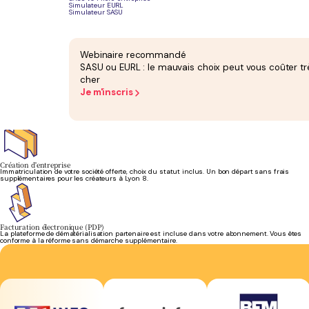
Simulateur EURL
Simulateur SASU
Bilan et liasse fiscale
Bilan comptable annuel attesté et liasse fiscale inclus dans votre forfait. Aucun supplément
Webinaire recommandé
en fin d'année.
SASU ou EURL : le mauvais choix peut vous coûter tr
cher
Je m'inscris
Gestion de la paie
Bulletins de salaire, DSN, charges sociales : votre équipe prend en charge la paie de vos
salariés. Sans erreur, dans les délais.
Création d'entreprise
Immatriculation de votre société offerte, choix du statut inclus. Un bon départ sans frais
supplémentaires pour les créateurs à Lyon 8.
Facturation électronique (PDP)
La plateforme de dématérialisation partenaire est incluse dans votre abonnement. Vous êtes
conforme à la réforme sans démarche supplémentaire.