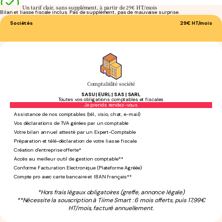
Un tarif clair, sans supplément, à partir de 29€ HT/mois
Bilan et liasse fiscale inclus. Pas de supplément, pas de mauvaise surprise.
Sociétés
29€
HT/mois
Comptabilité société
SASU | EURL | SAS | SARL
Toutes vos obligations comptables et fiscales
Sans engagement
Je prends rendez-vous
Assistance de nos comptables (tél., visio, chat, e-mail)
Vos déclarations de TVA gérées par un comptable
Votre bilan annuel attesté par un Expert-Comptable
Préparation et télé-déclaration de votre liasse fiscale
Création d'entreprise offerte*
Accès au meilleur outil de gestion comptable**
Conforme Facturation Electronique (Plateforme Agréée)
Compte pro avec carte bancaire et IBAN français**
*Hors frais légaux obligatoires (greffe, annonce légale)
**Nécessite la souscription à Tiime Smart : 6 mois offerts, puis 17,99€
HT/mois, facturé annuellement.