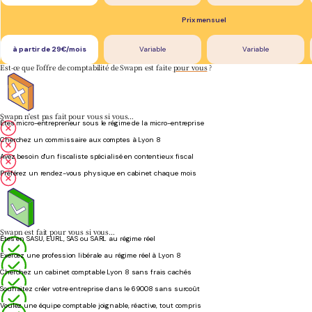
Prix mensuel
à partir de 29€/mois
Variable
Variable
Est-ce que l'offre de comptabilité de Swapn est faite
pour vous
?
Swapn n'est pas fait pour vous si vous…
Êtes micro-entrepreneur sous le régime de la micro-entreprise
Cherchez un commissaire aux comptes à Lyon 8
Avez besoin d'un fiscaliste spécialisé en contentieux fiscal
Préférez un rendez-vous physique en cabinet chaque mois
Swapn est fait pour vous si vous…
Êtes en SASU, EURL, SAS ou SARL au régime réel
Exercez une profession libérale au régime réel à Lyon 8
Cherchez un cabinet comptable Lyon 8 sans frais cachés
Souhaitez créer votre entreprise dans le 69008 sans surcoût
Voulez une équipe comptable joignable, réactive, tout compris