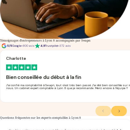
Témoignages d'entrepreneurs à Lyon 8 accompagnés par Swapn
5/5
Google
+800 avis
4,9
Trustpilot
+372 avis
Charlotte
Bien conseillée du début à la fin
J'ai confié ma comptabilité à Swapn, tout s'est très bien passé. J'ai été bien conseillée sur 
nous. Un cabinet expert comptable à Lyon 8 que je recommande. Merci encore à l'équipe !!
Questions fréquentes sur les experts-comptables à Lyon 8
Swapn propose un accompagnement comptable complet
expert-comptable pas cher
à