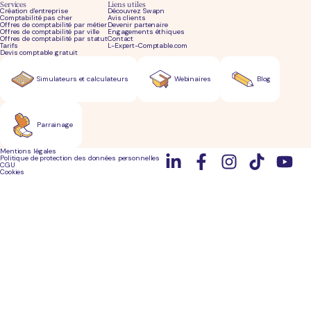
Services
Liens utiles
Création d'entreprise
Découvrez Swapn
Comptabilité pas cher
Avis clients
Offres de comptabilité par métier
Devenir partenaire
Offres de comptabilité par ville
Engagements éthiques
Offres de comptabilité par statut
Contact
Tarifs
L-Expert-Comptable.com
Devis comptable gratuit
Simulateurs et calculateurs
Webinaires
Blog
Parrainage
Mentions légales
Politique de protection des données personnelles
CGU
Cookies