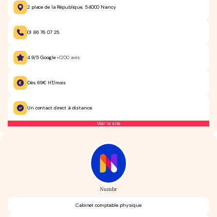
2 place de la République, 54000 Nancy
01 86 76 07 25
4.9/5 Google
+1200 avis
Dès 69€ HT/mois
Un contact direct à distance
Voir le site
Numbr
Cabinet comptable physique