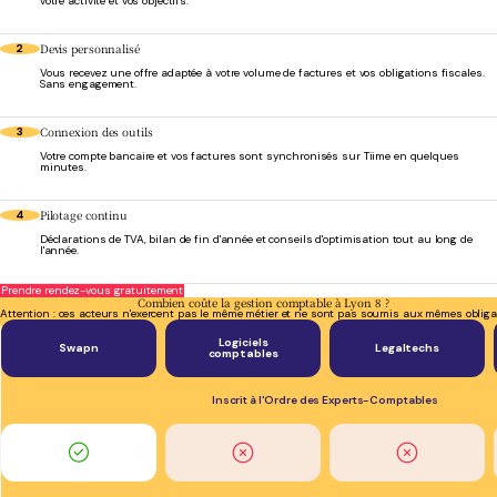
votre activité et vos objectifs.
Devis personnalisé
2
Vous recevez une offre adaptée à votre volume de factures et vos obligations fiscales.
Sans engagement.
Connexion des outils
3
Votre compte bancaire et vos factures sont synchronisés sur Tiime en quelques
minutes.
Pilotage continu
4
Déclarations de TVA, bilan de fin d'année et conseils d'optimisation tout au long de
l'année.
Prendre rendez-vous gratuitement
Combien coûte la gestion comptable à Lyon 8 ?
Attention : ces acteurs n'exercent pas le même métier et ne sont pas soumis aux mêmes obliga
Logiciels
Swapn
Legaltechs
comptables
Inscrit à l'Ordre des Experts-Comptables