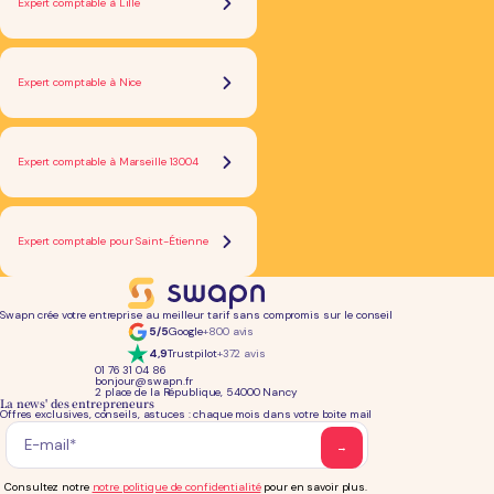
Expert comptable à Lille
Expert comptable à Nice
Expert comptable à Marseille 13004
Expert comptable pour Saint-Étienne
Swapn crée votre entreprise au meilleur tarif sans compromis sur le conseil
5/5
Google
+800 avis
4,9
Trustpilot
+372 avis
01 76 31 04 86
bonjour@swapn.fr
2 place de la République, 54000 Nancy
La news' des entrepreneurs
Offres exclusives, conseils, astuces : chaque mois dans votre boite mail
Consultez notre
notre politique de confidentialité
pour en savoir plus.