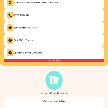
2 place de la République, 54000 Nancy
01 76 31 04 86
5/5 Google
+762 avis
Dès 29€ HT/mois
Le moins cher du marché
Voir le site
L-Expert-Comptable.com
Cabinet comptable