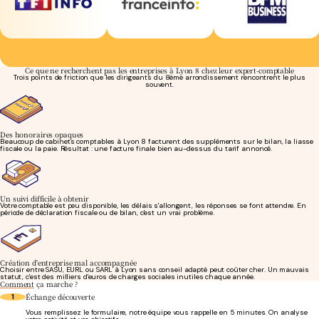
Ce que ne recherchent pas les entreprises à Lyon 8 chez leur expert-comptable
Trois points de friction que les dirigeants du 8ème arrondissement rencontrent le plus
souvent.
Des honoraires opaques
Beaucoup de cabinets comptables à Lyon 8 facturent des suppléments sur le bilan, la liasse
fiscale ou la paie. Résultat : une facture finale bien au-dessus du tarif annoncé.
Un suivi difficile à obtenir
Votre comptable est peu disponible, les délais s'allongent, les réponses se font attendre. En
période de déclaration fiscale ou de bilan, c'est un vrai problème.
Création d'entreprise mal accompagnée
Choisir entre SASU, EURL ou SARL à Lyon sans conseil adapté peut coûter cher. Un mauvais
statut, c'est des milliers d'euros de charges sociales inutiles chaque année.
Comment
ça marche ?
Échange découverte
1
Vous remplissez le formulaire, notre équipe vous rappelle en 5 minutes. On analyse