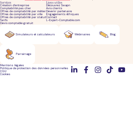
Services
Liens utiles
Création d'entreprise
Découvrez Swapn
Comptabilité pas cher
Avis clients
Offres de comptabilité par métier
Devenir partenaire
Offres de comptabilité par ville
Engagements éthiques
Offres de comptabilité par statut
Contact
Tarifs
L-Expert-Comptable.com
Devis comptable gratuit
Simulateurs et calculateurs
Webinaires
Blog
Parrainage
Mentions légales
Politique de protection des données personnelles
CGU
Cookies