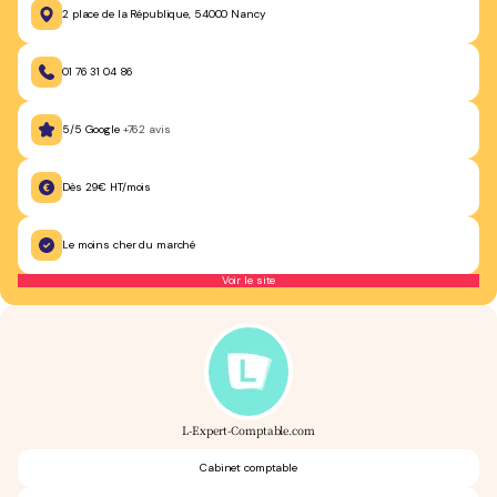
2 place de la République, 54000 Nancy
01 76 31 04 86
5/5 Google
+762 avis
Dès 29€ HT/mois
Le moins cher du marché
Voir le site
L-Expert-Comptable.com
Cabinet comptable