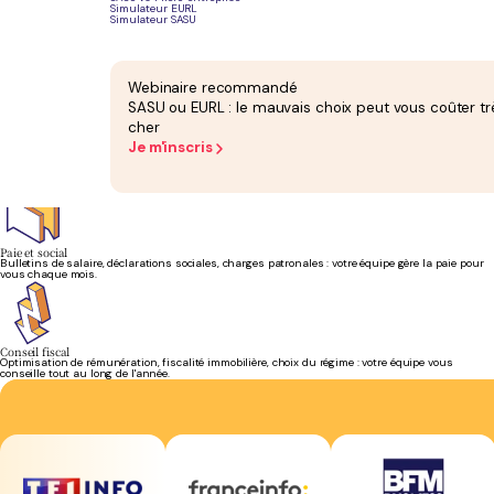
Simulateur EURL
Simulateur SASU
Bilan et liasse fiscale
Votre bilan comptable est produit et attesté chaque année. La liasse fiscale est déposée dans
les délais, sans frais supplémentaires.
Webinaire recommandé
SASU ou EURL : le mauvais choix peut vous coûter tr
cher
Je m'inscris
Création d'entreprise
Vous créez votre société à Marseille ? Les formalités de constitution sont prises en charge et
offertes dès votre inscription.
Paie et social
Bulletins de salaire, déclarations sociales, charges patronales : votre équipe gère la paie pour
vous chaque mois.
Conseil fiscal
Optimisation de rémunération, fiscalité immobilière, choix du régime : votre équipe vous
conseille tout au long de l'année.