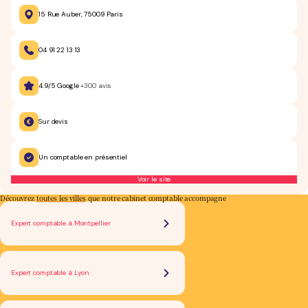
15 Rue Auber, 75009 Paris
04 91 22 13 13
4.9/5 Google
+300 avis
Sur devis
Un comptable en présentiel
Voir le site
Découvrez
toutes les villes
que notre cabinet comptable accompagne
Expert comptable à Montpellier
Expert comptable à Lyon