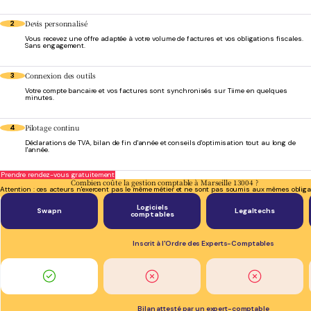
Devis personnalisé
2
Vous recevez une offre adaptée à votre volume de factures et vos obligations fiscales.
Sans engagement.
Connexion des outils
3
Votre compte bancaire et vos factures sont synchronisés sur Tiime en quelques
minutes.
Pilotage continu
4
Déclarations de TVA, bilan de fin d'année et conseils d'optimisation tout au long de
l'année.
Prendre rendez-vous gratuitement
Combien coûte la gestion comptable à Marseille 13004 ?
Attention : ces acteurs n'exercent pas le même métier et ne sont pas soumis aux mêmes obliga
Logiciels
Swapn
Legaltechs
comptables
Inscrit à l'Ordre des Experts-Comptables
Bilan attesté par un expert-comptable