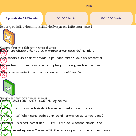
Prix
à partir de 29€/mois
10-50€/mois
50-150€/mois
Est-ce que l'offre de comptabilité de Swapn est faite
pour vous
?
Swapn n'est pas fait pour vous si vous…
Êtes micro-entrepreneur ou auto-entrepreneur sous régime micro
Avez besoin d'un cabinet physique pour des rendez-vous en présentiel
Recherchez un commissaire aux comptes pour une grande entreprise
Gérez une association ou une structure hors régime réel
Swapn est fait pour vous si vous…
Êtes en SASU, EURL, SAS ou SARL au régime réel
Exercez une profession libérale à Marseille ou ailleurs en France
Voulez un tarif clair, sans devis surprise ni honoraires au temps passé
Cherchez un expert-comptable TPE PME à Marseille accessible en ligne
Créez votre entreprise à Marseille 13004 et voulez partir sur de bonnes bases