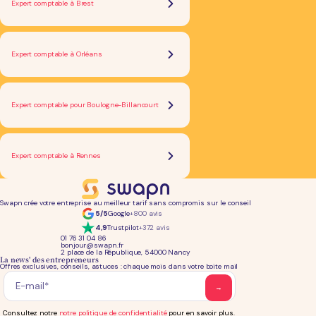
Expert comptable à Brest
Expert comptable à Orléans
Expert comptable pour Boulogne-Billancourt
Expert comptable à Rennes
Swapn crée votre entreprise au meilleur tarif sans compromis sur le conseil
5/5
Google
+800 avis
4,9
Trustpilot
+372 avis
01 76 31 04 86
bonjour@swapn.fr
2 place de la République, 54000 Nancy
La news' des entrepreneurs
Offres exclusives, conseils, astuces : chaque mois dans votre boite mail
Consultez notre
notre politique de confidentialité
pour en savoir plus.