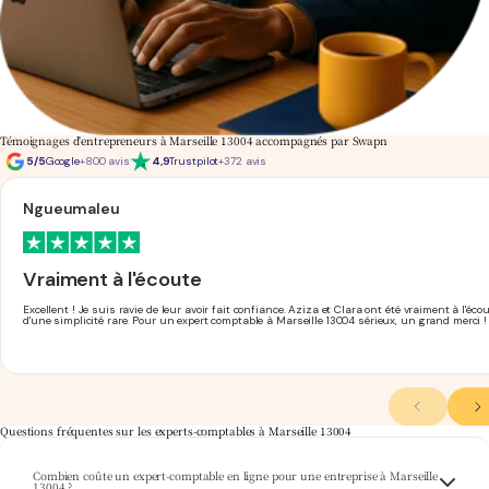
Témoignages d'entrepreneurs à Marseille 13004 accompagnés par Swapn
5/5
Google
+800 avis
4,9
Trustpilot
+372 avis
Ngueumaleu
Vraiment à l'écoute
Excellent ! Je suis ravie de leur avoir fait confiance. Aziza et Clara ont été vraiment à l'é
d'une simplicité rare. Pour un expert comptable à Marseille 13004 sérieux, un grand merci !
Questions fréquentes sur les experts-comptables à Marseille 13004
Combien coûte un expert-comptable en ligne pour une entreprise à Marseille
Swapn propose ses services
expert-comptable pas cher
à partir de 29€ HT/mois, pour les
13004 ?
sociétés et professions libérales de Marseille 13004. Le tarif est affiché clairement, sans