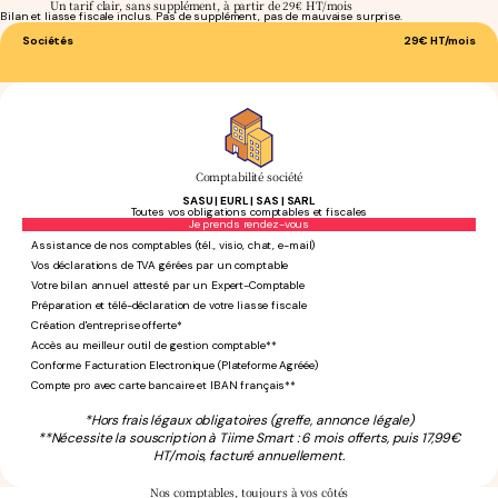
Un tarif clair, sans supplément, à partir de 29€ HT/mois
Bilan et liasse fiscale inclus. Pas de supplément, pas de mauvaise surprise.
Sociétés
29€
HT/mois
Comptabilité société
SASU | EURL | SAS | SARL
Toutes vos obligations comptables et fiscales
Sans engagement
Je prends rendez-vous
Assistance de nos comptables (tél., visio, chat, e-mail)
Vos déclarations de TVA gérées par un comptable
Votre bilan annuel attesté par un Expert-Comptable
Préparation et télé-déclaration de votre liasse fiscale
Création d'entreprise offerte*
Accès au meilleur outil de gestion comptable**
Conforme Facturation Electronique (Plateforme Agréée)
Compte pro avec carte bancaire et IBAN français**
*Hors frais légaux obligatoires (greffe, annonce légale)
**Nécessite la souscription à Tiime Smart : 6 mois offerts, puis 17,99€
HT/mois, facturé annuellement.
Nos comptables,
toujours à vos côtés