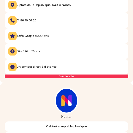
2 place de la République, 54000 Nancy
01 86 76 07 25
4.9/5 Google
+1200 avis
Dès 69€ HT/mois
Un contact direct à distance
Voir le site
Numbr
Cabinet comptable physique