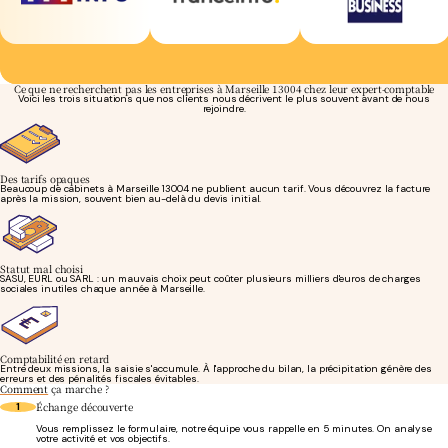
Ce que ne recherchent pas les entreprises à Marseille 13004 chez leur expert-comptable
Voici les trois situations que nos clients nous décrivent le plus souvent avant de nous
rejoindre.
Des tarifs opaques
Beaucoup de cabinets à Marseille 13004 ne publient aucun tarif. Vous découvrez la facture
après la mission, souvent bien au-delà du devis initial.
Statut mal choisi
SASU, EURL ou SARL : un mauvais choix peut coûter plusieurs milliers d'euros de charges
sociales inutiles chaque année à Marseille.
Comptabilité en retard
Entre deux missions, la saisie s'accumule. À l'approche du bilan, la précipitation génère des
erreurs et des pénalités fiscales évitables.
Comment
ça marche ?
Échange découverte
1
Vous remplissez le formulaire, notre équipe vous rappelle en 5 minutes. On analyse
votre activité et vos objectifs.