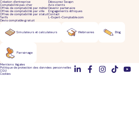
Création d'entreprise
Découvrez Swapn
Comptabilité pas cher
Avis clients
Offres de comptabilité par métier
Devenir partenaire
Offres de comptabilité par ville
Engagements éthiques
Offres de comptabilité par statut
Contact
Tarifs
L-Expert-Comptable.com
Devis comptable gratuit
Simulateurs et calculateurs
Webinaires
Blog
Parrainage
Mentions légales
Politique de protection des données personnelles
CGU
Cookies