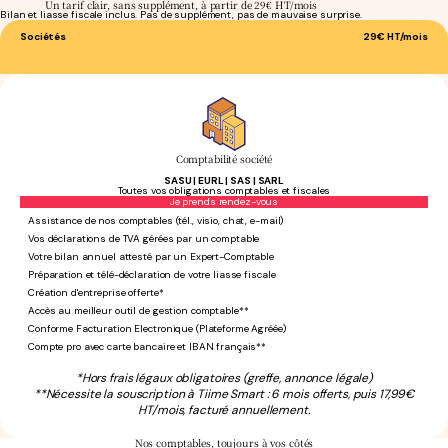
Un tarif clair, sans supplément, à partir de 29€ HT/mois
Bilan et liasse fiscale inclus. Pas de supplément, pas de mauvaise surprise.
Sociétés
29€
HT/mois
Comptabilité société
SASU | EURL | SAS | SARL
Toutes vos obligations comptables et fiscales
Sans engagement
Je prends rendez-vous
Assistance de nos comptables (tél., visio, chat, e-mail)
Vos déclarations de TVA gérées par un comptable
Votre bilan annuel attesté par un Expert-Comptable
Préparation et télé-déclaration de votre liasse fiscale
Création d'entreprise offerte*
Accès au meilleur outil de gestion comptable**
Conforme Facturation Electronique (Plateforme Agréée)
Compte pro avec carte bancaire et IBAN français**
*Hors frais légaux obligatoires (greffe, annonce légale)
**Nécessite la souscription à Tiime Smart : 6 mois offerts, puis 17,99€
HT/mois, facturé annuellement.
Nos comptables,
toujours à vos côtés