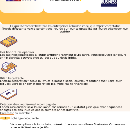
Ce que ne recherchent pas les entreprises à Toulon chez leur expert-comptable
Trop de dirigeants varois perdent des heures sur leur comptabilité au lieu de développer leur
activité.
Des honoraires opaques
Les cabinets comptables à Toulon affichent rarement leurs tarifs. Vous découvrez la facture
en fin d'année, souvent bien au-dessus du devis initial.
Bilan fiscal bâclé
Entre la déclaration fiscale, la TVA et la liasse fiscale, les erreurs coûtent cher. Sans suivi
régulier, votre bilan comptable reflète mal votre réalité financière.
Création d'entreprise mal accompagnée
Lancer une entreprise à Toulon sans bon conseil sur le statut juridique, c'est risquer des
charges sociales inutiles dès la première année d'activité.
Comment
ça marche ?
Échange découverte
1
Vous remplissez le formulaire, notre équipe vous rappelle en 5 minutes. On analyse
votre activité et vos objectifs.