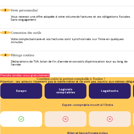
Devis personnalisé
2
Vous recevez une offre adaptée à votre volume de factures et vos obligations fiscales.
Sans engagement.
Connexion des outils
3
Votre compte bancaire et vos factures sont synchronisés sur Tiime en quelques
minutes.
Pilotage continu
4
Déclarations de TVA, bilan de fin d'année et conseils d'optimisation tout au long de
l'année.
Prendre rendez-vous gratuitement
Combien coûte la gestion comptable à Toulon ?
Attention : ces acteurs n'exercent pas le même métier et ne sont pas soumis aux mêmes obliga
Logiciels
Swapn
Legaltechs
comptables
Expert-comptable inscrit à l'Ordre
Bilan et liasse fiscale inclus