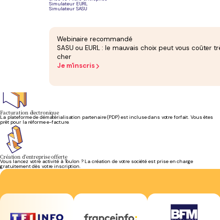
Simulateur EURL
Simulateur SASU
Bilan et liasse fiscale
Le bilan annuel attesté et la liasse fiscale sont inclus dans votre forfait. Pas de facturation
supplémentaire en fin d'exercice.
Webinaire recommandé
SASU ou EURL : le mauvais choix peut vous coûter tr
cher
Je m'inscris
Conseil fiscal
Optimisation de votre rémunération, choix du régime fiscal, arbitrages IS/IR : votre équipe vous
conseille concrètement.
Facturation électronique
La plateforme de dématérialisation partenaire (PDP) est incluse dans votre forfait. Vous êtes
prêt pour la réforme e-facture.
Création d'entreprise offerte
Vous lancez votre activité à Toulon ? La création de votre société est prise en charge
gratuitement dès votre inscription.