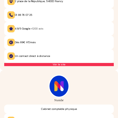
2 place de la République, 54000 Nancy
01 86 76 07 25
4.9/5 Google
+1200 avis
Dès 69€ HT/mois
Un contact direct à distance
Voir le site
Numbr
Cabinet comptable physique