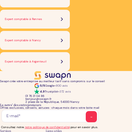
Expert comptable à Rennes
Expert comptable à Nancy
Expert comptable à Argenteuil
Swapn crée votre entreprise au meilleur tarif sans compromis sur le conseil
5/5
Google
+800 avis
4,9
Trustpilot
+372 avis
01 76 31 04 86
bonjour@swapn.fr
2 place de la République, 54000 Nancy
La news' des entrepreneurs
Offres exclusives, conseils, astuces : chaque mois dans votre boite mail
Consultez notre
notre politique de confidentialité
pour en savoir plus.
Services
Liens utiles