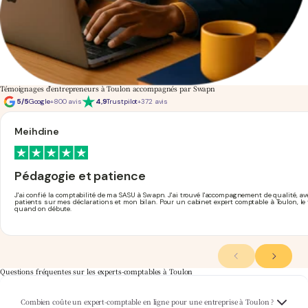
Témoignages d'entrepreneurs à Toulon accompagnés par Swapn
5/5
Google
+800 avis
4,9
Trustpilot
+372 avis
Meihdine
Pédagogie et patience
J'ai confié la comptabilité de ma SASU à Swapn. J'ai trouvé l'accompagnement de qualité, a
patients sur mes déclarations et mon bilan. Pour un cabinet expert comptable à Toulon, le fai
quand on débute.
Questions fréquentes sur les experts-comptables à Toulon
Swapn propose un accompagnement comptable complet à partir de 29€ HT/mois, que
Combien coûte un expert-comptable en ligne pour une entreprise à Toulon ?
vous soyez dirigeant de SASU, EURL ou SARL dans le Var. Retrouvez le détail de l'offre sur