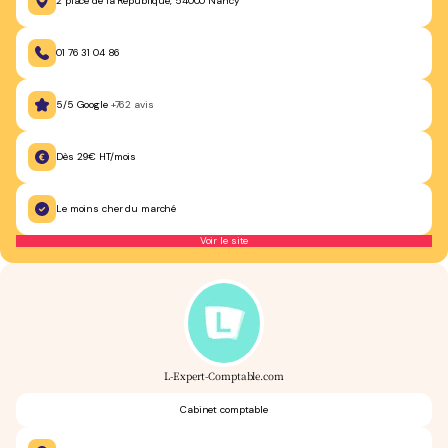
2 place de la République, 54000 Nancy
01 76 31 04 86
5/5 Google
+762 avis
Dès 29€ HT/mois
Le moins cher du marché
Voir le site
L-Expert-Comptable.com
Cabinet comptable