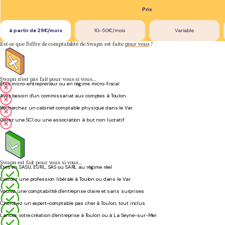
Prix
à partir de 29€/mois
10–50€/mois
Variable
Est-ce que l'offre de comptabilité de Swapn est faite
pour vous
?
Swapn n'est pas fait pour vous si vous…
Êtes micro-entrepreneur ou en régime micro-fiscal
Avez besoin d'un commissariat aux comptes à Toulon
Recherchez un cabinet comptable physique dans le Var
Gérez une SCI ou une association à but non lucratif
Swapn est fait pour vous si vous…
Êtes en SASU, EURL, SAS ou SARL au régime réel
Exercez une profession libérale à Toulon ou dans le Var
Voulez une comptabilité d'entreprise claire et sans surprises
Cherchez un expert-comptable pas cher à Toulon, tout inclus
Lancez votre création d'entreprise à Toulon ou à La Seyne-sur-Mer