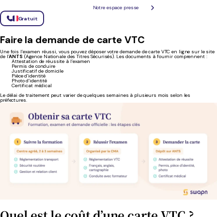
Le français et l’anglais
Notre espace presse
La cartographie et la réglementation locale
Gratuit
Une fois la théorie réussie, vous serez convoqué pour l’épreuve pratique. Il est conseillé de bien
s’entraîner avec un formateur.
Faire la demande de carte VTC
Une fois l’examen réussi, vous pouvez déposer votre demande de carte VTC en ligne sur le site
de l’
ANTS
(Agence Nationale des Titres Sécurisés). Les documents à fournir comprennent :
Attestation de réussite à l’examen
Permis de conduire
Justificatif de domicile
Pièce d’identité
Photo d’identité
Certificat médical
Le délai de traitement peut varier de quelques semaines à plusieurs mois selon les
préfectures.
Quel est le coût d’une carte VTC ?