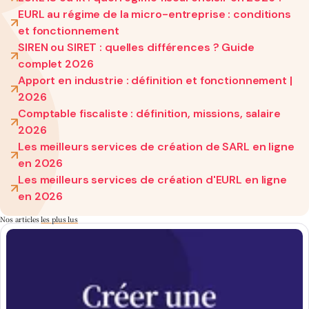
EURL au régime de la micro-entreprise : conditions
et fonctionnement
SIREN ou SIRET : quelles différences ? Guide
complet 2026
Apport en industrie : définition et fonctionnement |
2026
Comptable fiscaliste : définition, missions, salaire
2026
Les meilleurs services de création de SARL en ligne
en 2026
Les meilleurs services de création d'EURL en ligne
en 2026
Nos articles
les plus lus