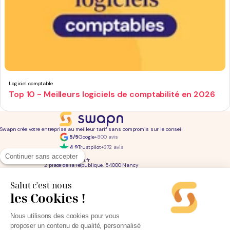
Logiciel comptable
Top 10 - Meilleurs logiciels de comptabilité en 2026
Swapn crée votre entreprise au meilleur tarif sans compromis sur le conseil
5/5
Google
+800 avis
4,9
Trustpilot
+372 avis
01 76 31 04 86
Continuer sans accepter
bonjour@swapn.fr
2 place de la République, 54000 Nancy
La news' des entrepreneurs
Offres exclusives, conseils, astuces : chaque mois dans votre boite mail
Salut c'est nous
les Cookies !
Consultez notre
notre politique de confidentialité
pour en savoir plus.
Services
Liens utiles
Nous utilisons des cookies pour vous
Création d'entreprise
Découvrez Swapn
proposer un contenu de qualité, personnalisé
Comptabilité pas cher
Avis clients