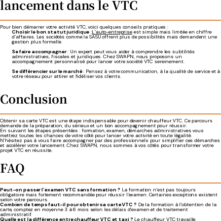
lancement dans le VTC
Pour bien démarrer votre activité VTC, voici quelques conseils pratiques :
Choisir le bon statut juridique
:
L’auto-entreprise
est simple mais limitée en chiffre
d’affaires. Les sociétés comme la SASU offrent plus de possibilités mais demandent une
gestion plus formelle.
Se faire accompagner
: Un expert peut vous aider à comprendre les subtilités
administratives, fiscales et juridiques. Chez SWAPN, nous proposons un
accompagnement personnalisé pour lancer votre société VTC sereinement.
Se différencier sur le marché
: Pensez à votre communication, à la qualité de service et à
votre réseau pour attirer et fidéliser vos clients.
Conclusion
Obtenir sa carte VTC est une étape indispensable pour devenir chauffeur VTC. Ce parcours
demande de la préparation, du sérieux et un bon accompagnement pour réussir.
En suivant les étapes présentées : formation, examen, démarches administratives vous
mettrez toutes les chances de votre côté pour lancer votre activité en toute légalité.
N’hésitez pas à vous faire accompagner par des professionnels pour simplifier ces démarches
et accélérer votre lancement. Chez SWAPN, nous sommes à vos côtés pour transformer votre
projet VTC en réussite.
FAQ
Peut-on passer l’examen VTC sans formation ?
La formation n’est pas toujours
obligatoire mais fortement recommandée pour réussir l’examen. Certaines exceptions existent
selon votre parcours.
Combien de temps faut-il pour obtenir sa carte VTC ?
De la formation à l’obtention de la
carte, comptez en moyenne 3 à 6 mois selon les délais d’examen et de traitement
administratif.
Quelle est la différence entre chauffeur VTC et taxi ?
Le chauffeur VTC travaille