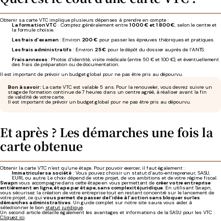
Obtenir sa carte VTC implique plusieurs dépenses à prendre en compte :
La formation VTC
: Comptez généralement entre
1 000 € et 1 800 €
, selon le centre et
la formule choisie.
Les frais d’examen
: Environ
200 €
pour passer les épreuves théoriques et pratiques.
Les frais administratifs
: Environ
25 €
pour le dépôt du dossier auprès de l’ANTS.
Frais annexes
: Photos d’identité, visite médicale (entre 50 € et 100 €), et éventuellement
des frais de préparation ou de documentation.
Il est important de prévoir un budget global pour ne pas être pris au dépourvu.
Bon à savoir :
La carte VTC est valable 5 ans. Pour la renouveler, vous devrez suivre un
stage de formation continue de 7 heures dans un centre agréé, à réaliser avant la fin
de validité de votre carte.
Il est important de prévoir un budget global pour ne pas être pris au dépourvu.
Et après ? Les démarches une fois la
carte obtenue
Obtenir la carte VTC n’est qu’une étape. Pour pouvoir exercer, il faut également :
Immatriculer sa société
: Vous pouvez choisir un statut d’auto-entrepreneur, SASU,
EURL ou autre. Le choix dépend de votre projet, de vos ambitions et de votre régime fiscal.
Swapn
vous accompagne dans cette étape en vous permettant de
créer votre entreprise
entièrement en ligne, étape par étape, sans complexité juridique
. En utilisant Swapn,
vous sécurisez la création de votre entreprise tout en restant concentré sur le lancement de
votre projet, ce qui
vous permet de passer de l’idée à l’action sans bloquer sur les
démarches administratives
. Un guide complet sur notre site saura vous aider à
sélectionner le bon
statut juridique
.
Un second article détaille également les avantages et informations de la SASU pour les VTC :
Cliquez ici
.