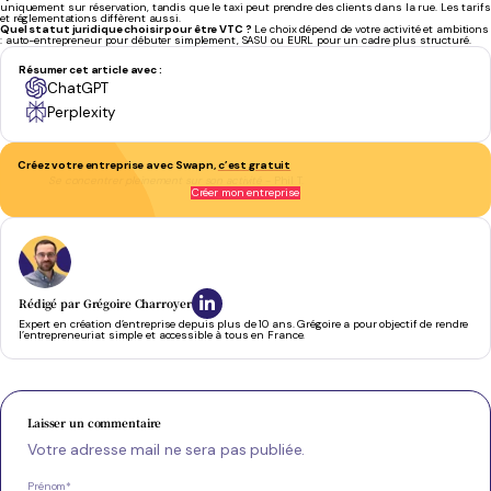
uniquement sur réservation, tandis que le taxi peut prendre des clients dans la rue. Les tarifs
et réglementations diffèrent aussi.
Quel statut juridique choisir pour être VTC ?
Le choix dépend de votre activité et ambitions
: auto-entrepreneur pour débuter simplement, SASU ou EURL pour un cadre plus structuré.
Résumer cet article avec :
ChatGPT
Perplexity
Créez votre entreprise avec Swapn,
c’est gratuit
Se concentrer pleinement sur son activité
- Phil T.
Créer mon entreprise
Rédigé par
Grégoire Charroyer
Expert en création d’entreprise depuis plus de 10 ans. Grégoire a pour objectif de rendre
l’entrepreneuriat simple et accessible à tous en France.
Laisser un commentaire
Votre adresse mail ne sera pas publiée.
Prénom
*