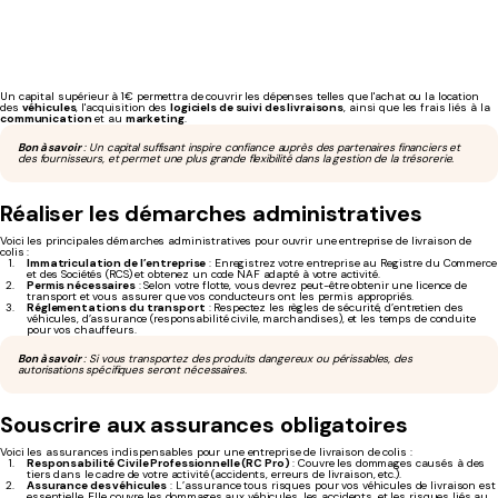
Un capital supérieur à 1€ permettra de couvrir les dépenses telles que l'achat ou la location
des
véhicules
, l'acquisition des
logiciels de suivi des livraisons
, ainsi que les frais liés à la
communication
et au
marketing
.
Bon à savoir
: Un capital suffisant inspire confiance auprès des partenaires financiers et
des fournisseurs, et permet une plus grande flexibilité dans la gestion de la trésorerie.
Réaliser les démarches administratives
Voici les principales démarches administratives pour ouvrir une entreprise de livraison de
colis :
Immatriculation de l’entreprise
: Enregistrez votre entreprise au Registre du Commerce
et des Sociétés (RCS) et obtenez un code NAF adapté à votre activité.
Permis nécessaires
: Selon votre flotte, vous devrez peut-être obtenir une licence de
transport et vous assurer que vos conducteurs ont les permis appropriés.
Réglementations du transport
: Respectez les règles de sécurité, d’entretien des
véhicules, d’assurance (responsabilité civile, marchandises), et les temps de conduite
pour vos chauffeurs.
Bon à savoir
: Si vous transportez des produits dangereux ou périssables, des
autorisations spécifiques seront nécessaires.
Souscrire aux assurances obligatoires
Voici les assurances indispensables pour une entreprise de livraison de colis :
Responsabilité Civile Professionnelle (RC Pro)
: Couvre les dommages causés à des
tiers dans le cadre de votre activité (accidents, erreurs de livraison, etc.).
Assurance des véhicules
: L’assurance tous risques pour vos véhicules de livraison est
essentielle. Elle couvre les dommages aux véhicules, les accidents, et les risques liés au