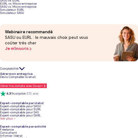
SASU vs EURL
EURL vs Micro-entreprise
SASU vs Micro-entreprise
Simulateur EURL
Simulateur SASU
Podcast sur les étapes pour ouvrir une entreprise de livraison de colis
Webinaire recommandé
SASU ou EURL : le mauvais choix peut vous
coûter très cher
Je m'inscris
Comptabilité
Gérer mon entreprise
Devis Comptable Gratuit
Gérer ma compta avec Swapn
4,9
Trustpilot
+372 avis
Expert-comptable par statut
Expert-comptable pour SASU
Expert-comptable pour EURL
Expert-comptable pour SAS
Expert-comptable pour SARL
Voir plus >
Expert-comptable par activité
Pourquoi ouvrir une entreprise de
Freelance
Consultant
Infirmier libéral