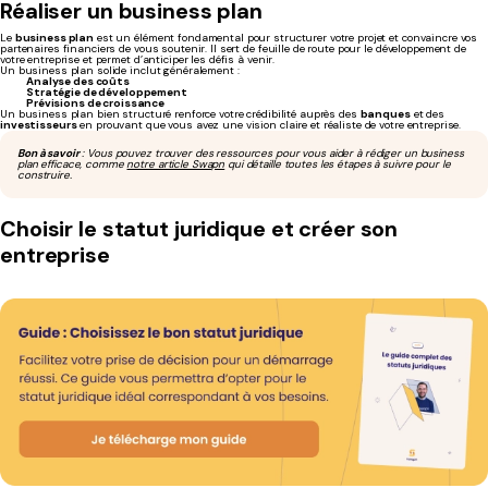
Réaliser un business plan
Le
business plan
est un élément fondamental pour structurer votre projet et convaincre vos
partenaires financiers de vous soutenir. Il sert de feuille de route pour le développement de
votre entreprise et permet d’anticiper les défis à venir.
Un business plan solide inclut généralement :
Analyse des coûts
Stratégie de développement
Prévisions de croissance
Un business plan bien structuré renforce votre crédibilité auprès des
banques
et des
investisseurs
en prouvant que vous avez une vision claire et réaliste de votre entreprise.
Bon à savoir
: Vous pouvez trouver des ressources pour vous aider à rédiger un business
plan efficace, comme
notre article Swapn
qui détaille toutes les étapes à suivre pour le
construire.
Choisir le statut juridique et créer son
entreprise