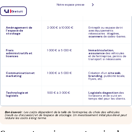
Véhicules et
10 000 € à 50 000 €
Achat ou location de
Notre espace presse
équipements
véhicules
(vans, voitures
électriques, vélos cargo),
équipements de suivi et
Gratuit
gestion des colis.
Aménagement de
2 000 € à 10 000 €
Entrepôt ou espace de tri
l’espace de
avec équipements
stockage
nécessaires : étagères,
scanners
de codes-barres.
Frais
1 000 € à 5 000 €
Immatriculation
,
administratifs et
assurance
des véhicules
licences
et de l'entreprise, permis de
transport si nécessaire.
Communication et
1 000 € à 5 000 €
Création d'un
site web
,
marketing
branding
, publicité locale,
flyers, etc.
Technologie et
500 € à 3 000 €
Logiciels de gestion
des
logiciels
livraisons et de suivi en
temps réel pour les clients.
Bon à savoir
: Les coûts dépendent de la taille de l’entreprise, du choix des véhicules
(neufs ou d'occasion) et de l'espace de stockage. Un investissement initial plus élevé peut
réduire les coûts à long terme.