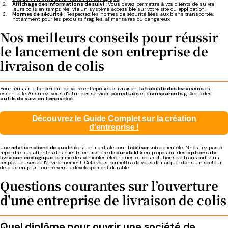
Affichage des informations de suivi
: Vous devez permettre à vos clients de suivre
leurs colis en temps réel via un système accessible sur votre site ou application.
Normes de sécurité
: Respectez les normes de sécurité liées aux biens transportés,
notamment pour les produits fragiles, alimentaires ou dangereux.
Nos meilleurs conseils pour réussir
le lancement de son entreprise de
livraison de colis
Pour réussir le lancement de votre entreprise de livraison,
la fiabilité des livraisons
est
essentielle. Assurez-vous d'offrir des services
ponctuels
et
transparents
grâce à des
outils de suivi en temps réel
.
Découvrez le Guide Complet sur la création
d'entreprise !
Une
relation client de qualité
est primordiale pour
fidéliser
votre clientèle. N'hésitez pas à
répondre aux attentes des clients en matière de
durabilité
en proposant des
options de
livraison écologique
, comme des véhicules électriques ou des solutions de transport plus
respectueuses de l'environnement. Cela vous permettra de vous démarquer dans un secteur
de plus en plus tourné vers le développement durable.
Questions courantes sur l’ouverture
d'une entreprise de livraison de colis
Quel diplôme pour ouvrir une société de