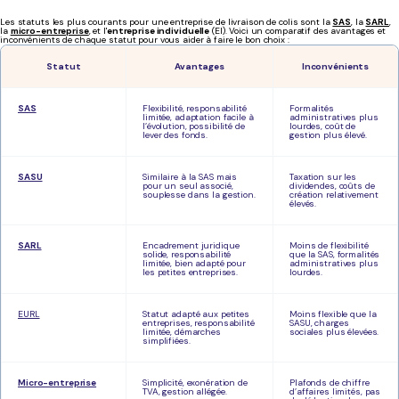
Les statuts les plus courants pour une entreprise de livraison de colis sont la
SAS
, la
SARL
,
la
micro-entreprise
, et l'
entreprise individuelle
(EI). Voici un comparatif des avantages et
inconvénients de chaque statut pour vous aider à faire le bon choix :
Statut
Avantages
Inconvénients
SAS
Flexibilité, responsabilité
Formalités
limitée, adaptation facile à
administratives plus
l’évolution, possibilité de
lourdes, coût de
lever des fonds.
gestion plus élevé.
SASU
Similaire à la SAS mais
Taxation sur les
pour un seul associé,
dividendes, coûts de
souplesse dans la gestion.
création relativement
élevés.
SARL
Encadrement juridique
Moins de flexibilité
solide, responsabilité
que la SAS, formalités
limitée, bien adapté pour
administratives plus
les petites entreprises.
lourdes.
EURL
Statut adapté aux petites
Moins flexible que la
entreprises, responsabilité
SASU, charges
limitée, démarches
sociales plus élevées.
simplifiées.
Micro-entreprise
Simplicité, exonération de
Plafonds de chiffre
TVA, gestion allégée.
d’affaires limités, pas