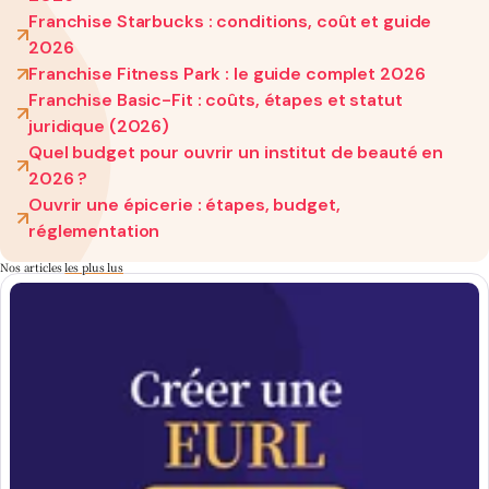
Franchise Starbucks : conditions, coût et guide
2026
Franchise Fitness Park : le guide complet 2026
Franchise Basic-Fit : coûts, étapes et statut
juridique (2026)
Quel budget pour ouvrir un institut de beauté en
2026 ?
Ouvrir une épicerie : étapes, budget,
réglementation
Nos articles
les plus lus