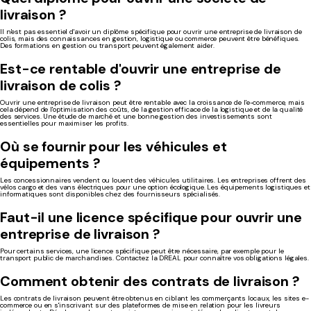
livraison ?
Il n'est pas essentiel d'avoir un diplôme spécifique pour ouvrir une entreprise de livraison de
colis, mais des connaissances en gestion, logistique ou commerce peuvent être bénéfiques.
Des formations en gestion ou transport peuvent également aider.
Est-ce rentable d'ouvrir une entreprise de
livraison de colis ?
Ouvrir une entreprise de livraison peut être rentable avec la croissance de l'e-commerce, mais
cela dépend de l'optimisation des coûts, de la gestion efficace de la logistique et de la qualité
des services. Une étude de marché et une bonne gestion des investissements sont
essentielles pour maximiser les profits.
Où se fournir pour les véhicules et
équipements ?
Les concessionnaires vendent ou louent des véhicules utilitaires. Les entreprises offrent des
vélos cargo et des vans électriques pour une option écologique. Les équipements logistiques et
informatiques sont disponibles chez des fournisseurs spécialisés.
Faut-il une licence spécifique pour ouvrir une
entreprise de livraison ?
Pour certains services, une licence spécifique peut être nécessaire, par exemple pour le
transport public de marchandises. Contactez la DREAL pour connaître vos obligations légales.
Comment obtenir des contrats de livraison ?
Les contrats de livraison peuvent être obtenus en ciblant les commerçants locaux, les sites e-
commerce ou en s'inscrivant sur des plateformes de mise en relation pour les livreurs