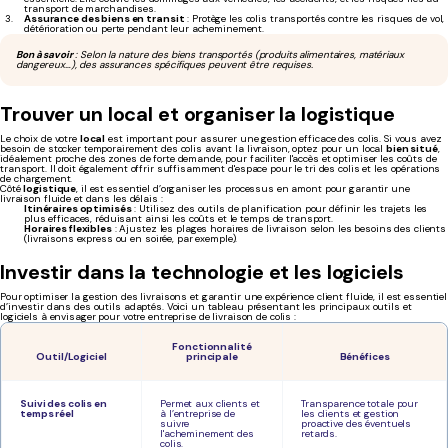
transport de marchandises.
Assurance des biens en transit
: Protège les colis transportés contre les risques de vol,
détérioration ou perte pendant leur acheminement.
Bon à savoir
: Selon la nature des biens transportés (produits alimentaires, matériaux
dangereux…), des assurances spécifiques peuvent être requises.
Trouver un local et organiser la logistique
Le choix de votre
local
est important pour assurer une gestion efficace des colis. Si vous avez
besoin de stocker temporairement des colis avant la livraison, optez pour un local
bien situé
,
idéalement proche des zones de forte demande, pour faciliter l'accès et optimiser les coûts de
transport. Il doit également offrir suffisamment d'espace pour le tri des colis et les opérations
de chargement.
Côté
logistique
, il est essentiel d’organiser les processus en amont pour garantir une
livraison fluide et dans les délais :
Itinéraires optimisés
: Utilisez des outils de planification pour définir les trajets les
plus efficaces, réduisant ainsi les coûts et le temps de transport.
Horaires flexibles
: Ajustez les plages horaires de livraison selon les besoins des clients
(livraisons express ou en soirée, par exemple).
Investir dans la technologie et les logiciels
Pour optimiser la gestion des livraisons et garantir une expérience client fluide, il est essentiel
d’investir dans des outils adaptés. Voici un tableau présentant les principaux outils et
logiciels à envisager pour votre entreprise de livraison de colis :
Fonctionnalité
Outil/Logiciel
principale
Bénéfices
Suivi des colis en
Permet aux clients et
Transparence totale pour
temps réel
à l’entreprise de
les clients et gestion
suivre
proactive des éventuels
l'acheminement des
retards.
colis.