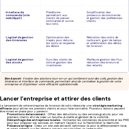
Interface de
Plateforme
Simplification des
commande (site
permettant aux
processus de commande
web/Appli)
clients de passer
et gestion des préférences
commande et suivre
clients.
leur colis.
Logiciel de gestion
Optimisation des
Réduction des coûts de
des itinéraires
trajets pour réduire
carburant, gain de temps
les coûts et respecter
et amélioration des délais
les délais.
de livraison.
Logiciel de gestion
Suivi des stocks de
Meilleure gestion des flux,
des stocks
colis et gestion des
réduction des erreurs et
inventaires.
des retards.
Bon à savoir
: Il existe des solutions tout-en-un qui combinent suivi des colis, gestion des
itinéraires et interface de commande, permettant ainsi de centraliser la gestion de votre
entreprise et d'optimiser votre efficacité opérationnelle.
Lancer l’entreprise et attirer des clients
Le lancement de votre entreprise de livraison de colis nécessite une
stratégie marketing
efficace
pour attirer vos premiers clients et vous faire connaître. Plusieurs actions peuvent
être mises en place pour y parvenir :
Promotions de lancement
: Offrez des réductions ou des services gratuits pour vos
premiers clients afin de créer un bouche-à-oreille et générer de la visibilité.
Démarchage des entreprises locales
: Contactez les commerces de proximité et les PME
pour leur proposer vos services, en mettant l’accent sur la flexibilité et la réactivité.
Présence en ligne
: Créez un site web attractif, optimisez-le pour le référencement local,
et soyez présent sur les réseaux sociaux pour toucher un large public.