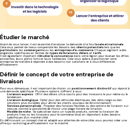
Étudier le marché
Avant de vous lancer, il est essentiel d’analyser la demande à la fois
locale et nationale
.
Cela vous permet de mieux comprendre les besoins des
clients potentiels
tels que les
particuliers
, les
commerçants
ou les
entreprises d'e-commerce
. Chaque segment a des
exigences spécifiques en termes de
types de livraisons
,
délais
, et
tarifs
.
Il est également important d'
étudier la concurrence
dans votre région pour évaluer les offres
existantes, leurs points forts et leurs faiblesses. Cela vous aidera à positionner votre
entreprise de manière à répondre à des besoins non satisfaits et à vous différencier
efficacement.
Définir le concept de votre entreprise de
livraison
Pour vous démarquer, il est important de choisir un
positionnement distinctif
qui répond à
une demande spécifique. Plusieurs options s'offrent à vous :
Livraison express
: Offrir des délais ultra-courts pour des livraisons le jour même ou le
lendemain.
Livraison écologique
: Opter pour des véhicules électriques, des vélos cargo ou des
solutions plus durables pour attirer les clients soucieux de l'environnement.
Services personnalisés
: Proposer des horaires flexibles ou des options de livraison sur
mesure, comme la possibilité de choisir une plage horaire de livraison.
Modèle de niche
: Se spécialiser dans un type de produits, comme la livraison de
produits frais ou les livraisons pour le commerce local, en répondant à des besoins
spécifiques d'un marché ciblé.
En définissant un concept clair et adapté aux attentes de votre cible, vous pourrez créer une
offre qui se distingue efficacement sur le marché.