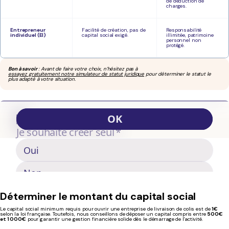
de déduction de
charges.
Entrepreneur
Facilité de création, pas de
Responsabilité
individuel (EI)
capital social exigé.
illimitée, patrimoine
personnel non
protégé.
Bon à savoir
: Avant de faire votre choix, n’hésitez pas à
essayez gratuitement notre simulateur de statut juridique
pour déterminer le statut le
plus adapté à votre situation.
Déterminer le montant du capital social
Le capital social minimum requis pour ouvrir une entreprise de livraison de colis est de
1€
selon la loi française. Toutefois, nous conseillons de déposer un capital compris entre
500€
et 1 000€
pour garantir une gestion financière solide dès le démarrage de l'activité.