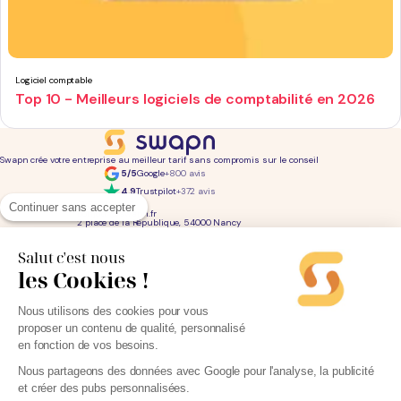
Logiciel comptable
Top 10 - Meilleurs logiciels de comptabilité en 2026
Swapn crée votre entreprise au meilleur tarif sans compromis sur le conseil
5/5
Google
+800 avis
4,9
Trustpilot
+372 avis
01 76 31 04 86
Continuer sans accepter
bonjour@swapn.fr
2 place de la République, 54000 Nancy
La news' des entrepreneurs
Offres exclusives, conseils, astuces : chaque mois dans votre boite mail
Salut c'est nous
les Cookies !
Consultez notre
notre politique de confidentialité
pour en savoir plus.
Services
Liens utiles
Nous utilisons des cookies pour vous
Création d'entreprise
Découvrez Swapn
proposer un contenu de qualité, personnalisé
Comptabilité pas cher
Avis clients
Offres de comptabilité par métier
Devenir partenaire
en fonction de vos besoins.
Offres de comptabilité par ville
Engagements éthiques
Offres de comptabilité par statut
Contact
Tarifs
L-Expert-Comptable.com
Nous partageons des données avec Google pour l'analyse, la publicité
Devis comptable gratuit
et créer des pubs personnalisées.