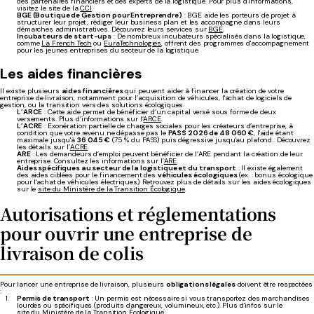
des partenaires financiers et des experts de la logistique. Pour plus d’informations,
visitez le site de la
CCI
.
BGE (Boutique de Gestion pour Entreprendre)
: BGE aide les porteurs de projet à
structurer leur projet, rédiger leur business plan et les accompagne dans leurs
démarches administratives. Découvrez leurs services sur
BGE
.
Incubateurs de start-ups
: De nombreux incubateurs spécialisés dans la logistique,
comme
La French Tech
ou
EuraTechnologies
, offrent des programmes d'accompagnement
pour les jeunes entreprises du secteur de la logistique.
Les aides financières
Il existe plusieurs
aides financières
qui peuvent aider à financer la création de votre
entreprise de livraison, notamment pour l’acquisition de véhicules, l'achat de logiciels de
gestion, ou la transition vers des solutions écologiques.
L’ARCE
: Cette aide permet de bénéficier d’un capital versé sous forme de deux
versements. Plus d’informations sur l’
ARCE
.
L’ACRE
: Exonération partielle de charges sociales pour les créateurs d’entreprise, à
condition que votre revenu ne dépasse pas le
PASS 2026 de 48 060 €
, l'aide étant
maximale jusqu'à
36 045 €
(75 % du PASS) puis dégressive jusqu'au plafond.. Découvrez
les détails sur l’
ACRE
.
ARE
: Les demandeurs d’emploi peuvent bénéficier de l’ARE pendant la création de leur
entreprise. Consultez les informations sur l’
ARE
.
Aides spécifiques au secteur de la logistique et du transport
: Il existe également
des aides ciblées pour le financement des
véhicules écologiques
(ex. : bonus écologique
pour l'achat de véhicules électriques). Retrouvez plus de détails sur les aides écologiques
sur le
site du Ministère de la Transition Écologique
.
Autorisations et réglementations
pour ouvrir une entreprise de
livraison de colis
Pour lancer une entreprise de livraison, plusieurs
obligations légales
doivent être respectées
:
Permis de transport
: Un permis est nécessaire si vous transportez des marchandises
lourdes ou spécifiques (produits dangereux, volumineux, etc.). Plus d'infos sur le
site du Ministère de la Transition Écologique
.