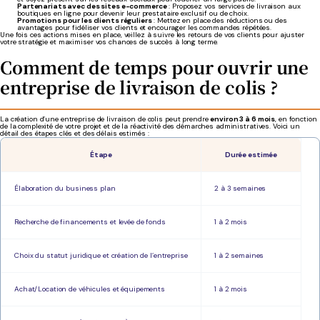
Partenariats avec des sites e-commerce
: Proposez vos services de livraison aux
boutiques en ligne pour devenir leur prestataire exclusif ou de choix.
Promotions pour les clients réguliers
: Mettez en place des réductions ou des
avantages pour fidéliser vos clients et encourager les commandes répétées.
Une fois ces actions mises en place, veillez à suivre les retours de vos clients pour ajuster
votre stratégie et maximiser vos chances de succès à long terme.
Comment de temps pour ouvrir une
entreprise de livraison de colis ?
La création d’une entreprise de livraison de colis peut prendre
environ 3 à 6 mois
, en fonction
de la complexité de votre projet et de la réactivité des démarches administratives. Voici un
détail des étapes clés et des délais estimés :
Étape
Durée estimée
Élaboration du business plan
2 à 3 semaines
Recherche de financements et levée de fonds
1 à 2 mois
Choix du statut juridique et création de l’entreprise
1 à 2 semaines
Achat/Location de véhicules et équipements
1 à 2 mois