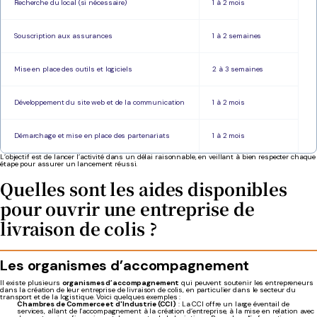
Recherche du local (si nécessaire)
1 à 2 mois
Souscription aux assurances
1 à 2 semaines
Mise en place des outils et logiciels
2 à 3 semaines
Développement du site web et de la communication
1 à 2 mois
Démarchage et mise en place des partenariats
1 à 2 mois
L’objectif est de lancer l’activité dans un délai raisonnable, en veillant à bien respecter chaque
étape pour assurer un lancement réussi.
Quelles sont les aides disponibles
pour ouvrir une entreprise de
livraison de colis ?
Les organismes d’accompagnement
Il existe plusieurs
organismes d’accompagnement
qui peuvent soutenir les entrepreneurs
dans la création de leur entreprise de livraison de colis, en particulier dans le secteur du
transport et de la logistique. Voici quelques exemples :
Chambres de Commerce et d'Industrie (CCI)
: La CCI offre un large éventail de
services, allant de l’accompagnement à la création d’entreprise, à la mise en relation avec