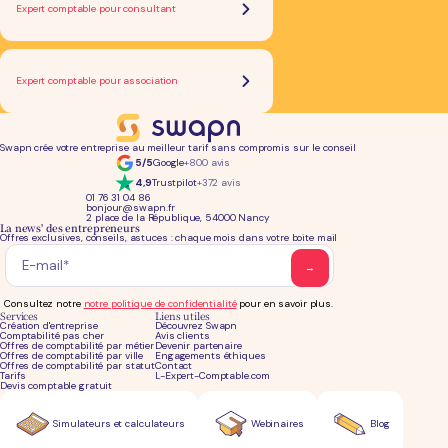
Expert comptable pour consultant
Expert comptable pour association
Swapn crée votre entreprise au meilleur tarif sans compromis sur le conseil
5/5
Google
+800 avis
4,9
Trustpilot
+372 avis
01 76 31 04 86
bonjour@swapn.fr
2 place de la République, 54000 Nancy
La news' des entrepreneurs
Offres exclusives, conseils, astuces : chaque mois dans votre boite mail
Consultez notre
notre politique de confidentialité
pour en savoir plus.
Services
Liens utiles
Création d'entreprise
Découvrez Swapn
Comptabilité pas cher
Avis clients
Offres de comptabilité par métier
Devenir partenaire
Offres de comptabilité par ville
Engagements éthiques
Offres de comptabilité par statut
Contact
Tarifs
L-Expert-Comptable.com
Devis comptable gratuit
Simulateurs et calculateurs
Webinaires
Blog