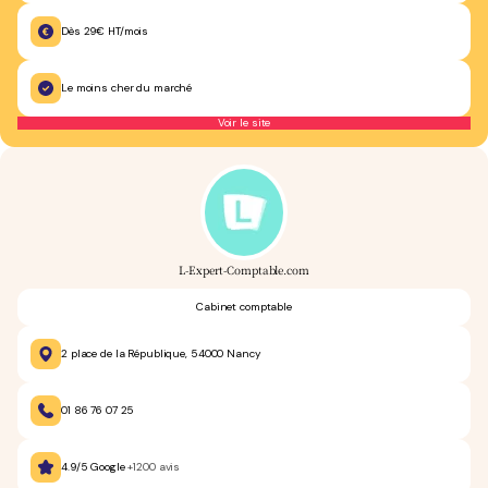
Dès 29€ HT/mois
Le moins cher du marché
Voir le site
L-Expert-Comptable.com
Cabinet comptable
2 place de la République, 54000 Nancy
01 86 76 07 25
4.9/5 Google
+1200 avis