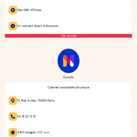
Dès 69€ HT/mois
Un contact direct à distance
Voir le site
Numbr
Cabinet comptable physique
15 Rue Auber, 75009 Paris
04 91 22 13 13
4.9/5 Google
+300 avis