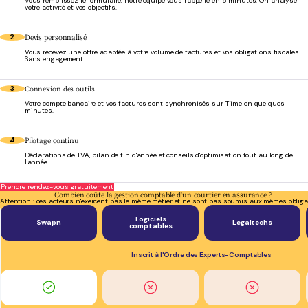
Vous remplissez le formulaire, notre équipe vous rappelle en 5 minutes. On analyse
votre activité et vos objectifs.
Devis personnalisé
2
Vous recevez une offre adaptée à votre volume de factures et vos obligations fiscales.
Sans engagement.
Connexion des outils
3
Votre compte bancaire et vos factures sont synchronisés sur Tiime en quelques
minutes.
Pilotage continu
4
Déclarations de TVA, bilan de fin d'année et conseils d'optimisation tout au long de
l'année.
Prendre rendez-vous gratuitement
Combien coûte la gestion comptable d'un courtier en assurance ?
Attention : ces acteurs n'exercent pas le même métier et ne sont pas soumis aux mêmes obliga
Logiciels
Swapn
Legaltechs
comptables
Inscrit à l'Ordre des Experts-Comptables