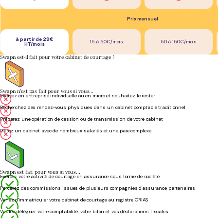
Prix mensuel
à partir de 29€
15 à 50€/mois
50 à 150€/mois
HT/mois
Swapn est-il fait pour votre cabinet de courtage ?
Swapn n'est pas fait pour vous si vous…
Exercez en entreprise individuelle ou en micro et souhaitez le rester
Recherchez des rendez-vous physiques dans un cabinet comptable traditionnel
Préparez une opération de cession ou de transmission de votre cabinet
Gérez un cabinet avec de nombreux salariés et une paie complexe
Swapn est fait pour vous si vous…
Exercez votre activité de courtage en assurance sous forme de société
Percevez des commissions issues de plusieurs compagnies d'assurance partenaires
Venez d'immatriculer votre cabinet de courtage au registre ORIAS
Voulez déléguer votre comptabilité, votre bilan et vos déclarations fiscales