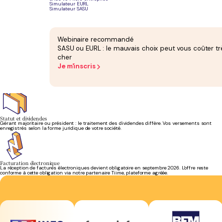
Simulateur EURL
Simulateur SASU
TVA du courtage
Les opérations de courtage d'assurance sont exonérées de TVA. Vos prestations annexes
Webinaire recommandé
taxables sont identifiées et déclarées correctement.
SASU ou EURL : le mauvais choix peut vous coûter tr
cher
Je m'inscris
Cotisations du dirigeant
Les cotisations sociales du dirigeant sont suivies sur vos chiffres réels. Les régularisations
sont anticipées, sans mauvaise surprise en fin d'année.
Statut et dividendes
Gérant majoritaire ou président : le traitement des dividendes diffère. Vos versements sont
enregistrés selon la forme juridique de votre société.
Facturation électronique
La réception de factures électroniques devient obligatoire en septembre 2026. L'offre reste
conforme à cette obligation via notre partenaire Tiime, plateforme agréée.