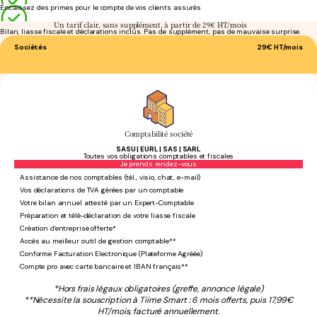
Encaissez des primes pour le compte de vos clients assurés
Un tarif clair, sans supplément, à partir de 29€ HT/mois
Bilan, liasse fiscale et déclarations inclus. Pas de supplément, pas de mauvaise surprise.
Sociétés
29€
HT/mois
Comptabilité société
SASU | EURL | SAS | SARL
Toutes vos obligations comptables et fiscales
Sans engagement
Je prends rendez-vous
Assistance de nos comptables (tél., visio, chat, e-mail)
Vos déclarations de TVA gérées par un comptable
Votre bilan annuel attesté par un Expert-Comptable
Préparation et télé-déclaration de votre liasse fiscale
Création d'entreprise offerte*
Accès au meilleur outil de gestion comptable**
Conforme Facturation Electronique (Plateforme Agréée)
Compte pro avec carte bancaire et IBAN français**
*Hors frais légaux obligatoires (greffe, annonce légale)
**Nécessite la souscription à Tiime Smart : 6 mois offerts, puis 17,99€
HT/mois, facturé annuellement.