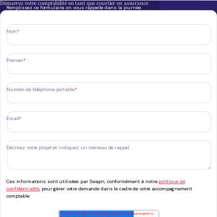
Démarrez votre comptabilité en tant que courtier en assurance
Remplissez ce formulaire, on vous rappelle dans la journée.
Nom
*
Prénom
*
Numéro de téléphone portable
*
Email
*
Décrivez votre projet et indiquez un créneau de rappel.
Ces informations sont utilisées par Swapn, conformément à notre
politique de
confidentialité
, pour gérer votre demande dans le cadre de votre accompagnement
comptable