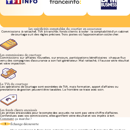
Les spécificités comptables du courtier en assurance
Commissions à rattacher, TVA à trancher, fonds clients à isoler : la comptabilité d'un cabinet
de courtage suit des règles précises. Trois postes où l'approximation coûte cher.
Les commissions de courtage
Commissions sur affaires nouvelles, sur encours, participations bénéficiaires : chaque flux
venu des compagnies d'assurance a son fait générateur. Mal rattaché, il fausse votre résultat
et votre imposition.
La TVA du courtage
Les opérations de courtage sont exonérées de TVA, mais formation, apport d'affaires ou
prestations de gestion peuvent être taxables. La frontière se trace avec soin.
Les fonds clients encaissés
Les primes encaissées pour le compte des assurés ne sont pas votre chiffre d'affaires.
Confondues avec vos commissions, elles gonflent votre résultat et vos impôts à tort.
Comment
ça marche ?
Échange découverte
1