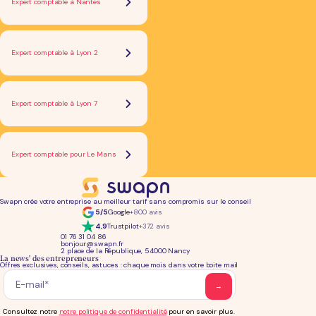
Expert comptable à Nantes
Expert comptable à Lyon 2
Expert comptable à Lyon 7
Expert comptable pour Le Mans
Swapn crée votre entreprise au meilleur tarif sans compromis sur le conseil
5/5
Google
+800 avis
4,9
Trustpilot
+372 avis
01 76 31 04 86
bonjour@swapn.fr
2 place de la République, 54000 Nancy
La news' des entrepreneurs
Offres exclusives, conseils, astuces : chaque mois dans votre boite mail
Consultez notre
notre politique de confidentialité
pour en savoir plus.