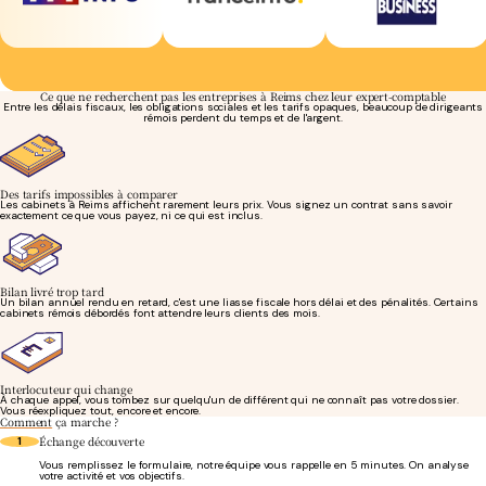
Ce que ne recherchent pas les entreprises à Reims chez leur expert-comptable
Entre les délais fiscaux, les obligations sociales et les tarifs opaques, beaucoup de dirigeants
rémois perdent du temps et de l'argent.
Des tarifs impossibles à comparer
Les cabinets à Reims affichent rarement leurs prix. Vous signez un contrat sans savoir
exactement ce que vous payez, ni ce qui est inclus.
Bilan livré trop tard
Un bilan annuel rendu en retard, c'est une liasse fiscale hors délai et des pénalités. Certains
cabinets rémois débordés font attendre leurs clients des mois.
Interlocuteur qui change
À chaque appel, vous tombez sur quelqu'un de différent qui ne connaît pas votre dossier.
Vous réexpliquez tout, encore et encore.
Comment
ça marche ?
Échange découverte
1
Vous remplissez le formulaire, notre équipe vous rappelle en 5 minutes. On analyse
votre activité et vos objectifs.