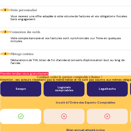
Devis personnalisé
2
Vous recevez une offre adaptée à votre volume de factures et vos obligations fiscales.
Sans engagement.
Connexion des outils
3
Votre compte bancaire et vos factures sont synchronisés sur Tiime en quelques
minutes.
Pilotage continu
4
Déclarations de TVA, bilan de fin d'année et conseils d'optimisation tout au long de
l'année.
Prendre rendez-vous gratuitement
Combien coûte la gestion comptable à Reims ?
Attention : ces acteurs n'exercent pas le même métier et ne sont pas soumis aux mêmes obliga
Logiciels
Swapn
Legaltechs
comptables
Inscrit à l'Ordre des Experts-Comptables
Bilan annuel attesté inclus