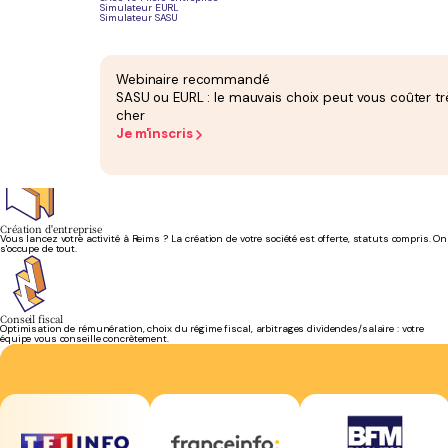
Simulateur EURL
Simulateur SASU
Bilan et liasse fiscale
Votre bilan annuel attesté et votre liasse fiscale sont réalisés et déposés par votre équipe
comptable. Inclus dans l'abonnement.
Webinaire recommandé
SASU ou EURL : le mauvais choix peut vous coûter tr
cher
Je m'inscris
Gestion de la paie
Bulletins de paie, déclarations sociales, DSN : votre équipe gère la paie de vos salariés chaque
mois, sans erreur.
Création d'entreprise
Vous lancez votre activité à Reims ? La création de votre société est offerte, statuts compris. On
s'occupe de tout.
Conseil fiscal
Optimisation de rémunération, choix du régime fiscal, arbitrages dividendes/salaire : votre
équipe vous conseille concrètement.