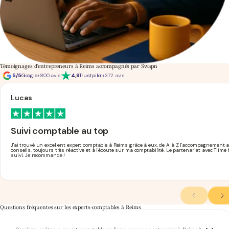
Témoignages d'entrepreneurs à Reims accompagnés par Swapn
5/5
Google
+800 avis
4,9
Trustpilot
+372 avis
Lucas
Suivi comptable au top
J'ai trouvé un excellent expert comptable à Reims grâce à eux, de A à Z l'accompagnement 
conseils, toujours très réactive et à l'écoute sur ma comptabilité. Le partenariat avec Tiime f
suivi. Je recommande !
Questions fréquentes sur les experts-comptables à Reims
Chez Swapn, la comptabilité de votre entreprise rémoise commence
expert-comptable pas