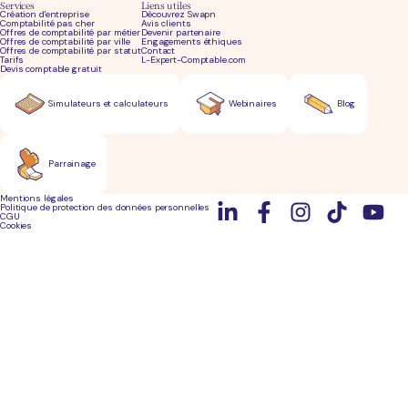
Services
Liens utiles
Création d'entreprise
Découvrez Swapn
Comptabilité pas cher
Avis clients
Offres de comptabilité par métier
Devenir partenaire
Offres de comptabilité par ville
Engagements éthiques
Offres de comptabilité par statut
Contact
Tarifs
L-Expert-Comptable.com
Devis comptable gratuit
Simulateurs et calculateurs
Webinaires
Blog
Parrainage
Mentions légales
Politique de protection des données personnelles
CGU
Cookies