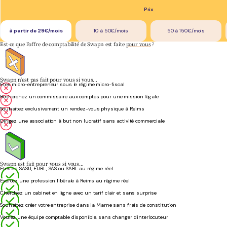
Prix
à partir de 29€/mois
10 à 50€/mois
50 à 150€/mois
Est-ce que l'offre de comptabilité de Swapn est faite
pour vous
?
Swapn n'est pas fait pour vous si vous…
Êtes micro-entrepreneur sous le régime micro-fiscal
Recherchez un commissaire aux comptes pour une mission légale
Souhaitez exclusivement un rendez-vous physique à Reims
Dirigez une association à but non lucratif sans activité commerciale
Swapn est fait pour vous si vous…
Êtes en SASU, EURL, SAS ou SARL au régime réel
Exercez une profession libérale à Reims au régime réel
Cherchez un cabinet en ligne avec un tarif clair et sans surprise
Souhaitez créer votre entreprise dans la Marne sans frais de constitution
Voulez une équipe comptable disponible, sans changer d'interlocuteur