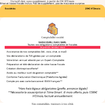
Un tarif clair, sans supplément, à partir de 29€ HT/mois
Bilan et liasse fiscale inclus. Pas de supplément, pas de mauvaise surprise.
Sociétés
29€
HT/mois
Comptabilité société
SASU | EURL | SAS | SARL
Toutes vos obligations comptables et fiscales
Sans engagement
Je prends rendez-vous
Assistance de nos comptables (tél., visio, chat, e-mail)
Vos déclarations de TVA gérées par un comptable
Votre bilan annuel attesté par un Expert-Comptable
Préparation et télé-déclaration de votre liasse fiscale
Création d'entreprise offerte*
Accès au meilleur outil de gestion comptable**
Conforme Facturation Electronique (Plateforme Agréée)
Compte pro avec carte bancaire et IBAN français**
*Hors frais légaux obligatoires (greffe, annonce légale)
**Nécessite la souscription à Tiime Smart : 6 mois offerts, puis 17,99€
HT/mois, facturé annuellement.
Nos comptables,
toujours à vos côtés