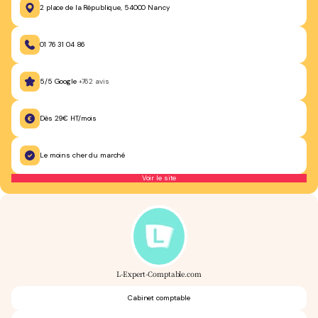
2 place de la République, 54000 Nancy
01 76 31 04 86
5/5 Google
+762 avis
Dès 29€ HT/mois
Le moins cher du marché
Voir le site
L-Expert-Comptable.com
Cabinet comptable