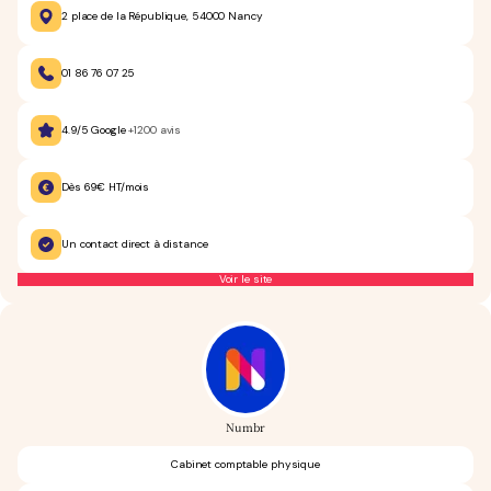
2 place de la République, 54000 Nancy
01 86 76 07 25
4.9/5 Google
+1200 avis
Dès 69€ HT/mois
Un contact direct à distance
Voir le site
Numbr
Cabinet comptable physique