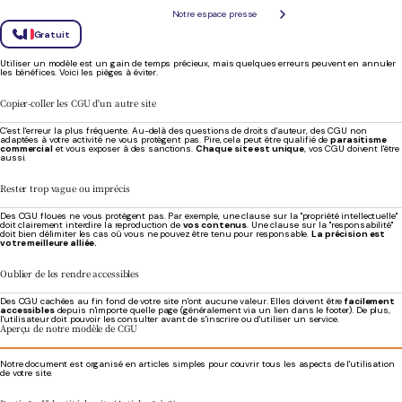
soit accessible (un lien dans le pied de page est la pratique la plus courante).
Bon à savoir
: Pour qu'elles soient juridiquement valables, les utilisateurs doivent
Notre espace presse
accepter activement vos CGU, souvent via une case à cocher lors de l'inscription.
Quels sont les risques à éviter en rédigeant vos CGU ?
Gratuit
Utiliser un modèle est un gain de temps précieux, mais quelques erreurs peuvent en annuler
les bénéfices. Voici les pièges à éviter.
Copier-coller les CGU d'un autre site
C'est l'erreur la plus fréquente. Au-delà des questions de droits d'auteur, des CGU non
adaptées à votre activité ne vous protègent pas. Pire, cela peut être qualifié de
parasitisme
commercial
et vous exposer à des sanctions.
Chaque site est unique
, vos CGU doivent l'être
aussi.
Rester trop vague ou imprécis
Des CGU floues ne vous protègent pas. Par exemple, une clause sur la "propriété intellectuelle"
doit clairement interdire la reproduction de
vos contenus
. Une clause sur la "responsabilité"
doit bien délimiter les cas où vous ne pouvez être tenu pour responsable.
La précision est
votre meilleure alliée.
Oublier de les rendre accessibles
Des CGU cachées au fin fond de votre site n'ont aucune valeur. Elles doivent être
facilement
accessibles
depuis n'importe quelle page (généralement via un lien dans le footer). De plus,
l'utilisateur doit pouvoir les consulter avant de s'inscrire ou d'utiliser un service.
Aperçu de notre modèle de CGU
Notre document est organisé en articles simples pour couvrir tous les aspects de l'utilisation
de votre site.