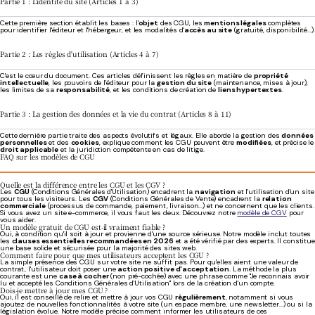
Partie 1 : L'identité du site (Articles 1 à 3)
Cette première section établit les bases : l'
objet
des CGU, les
mentions légales
complètes
pour identifier l'éditeur et l'hébergeur, et les modalités d'
accès au site
(gratuité, disponibilité...).
Partie 2 : Les règles d'utilisation (Articles 4 à 7)
C'est le cœur du document. Ces articles définissent les règles en matière de
propriété
intellectuelle
, les pouvoirs de l'éditeur pour la
gestion du site
(maintenance, mises à jour),
les limites de sa
responsabilité
, et les conditions de création de
liens hypertextes
.
Partie 3 : La gestion des données et la vie du contrat (Articles 8 à 11)
Cette dernière partie traite des aspects évolutifs et légaux. Elle aborde la gestion des
données
personnelles
et des
cookies
, explique comment les CGU peuvent être
modifiées
, et précise le
droit applicable
et la juridiction compétente en cas de litige.
FAQ sur les modèles de CGU
Quelle est la différence entre les CGU et les CGV ?
Les
CGU
(Conditions Générales d'Utilisation) encadrent la
navigation
et l'utilisation d'un site
pour tous les visiteurs. Les
CGV
(Conditions Générales de Vente) encadrent la
relation
commerciale
(processus de commande, paiement, livraison...) et ne concernent que les clients.
Si vous avez un site e-commerce, il vous faut les deux. Découvrez notre
modèle de CGV
pour
vous aider.
Un modèle gratuit de CGU est-il vraiment fiable ?
Oui, à condition qu'il soit à jour et provienne d'une source sérieuse. Notre modèle inclut toutes
les
clauses essentielles recommandées en 2026
et a été vérifié par des experts. Il constitue
une base solide et sécurisée pour la majorité des sites web.
Comment faire pour que mes utilisateurs acceptent les CGU ?
La simple présence des CGU sur votre site ne suffit pas. Pour qu'elles aient une valeur de
contrat, l'utilisateur doit poser une
action positive d'acceptation
. La méthode la plus
courante est une
case à cocher
(non pré-cochée) avec une phrase comme "Je reconnais avoir
lu et accepté les Conditions Générales d'Utilisation" lors de la création d'un compte.
Dois-je mettre à jour mes CGU ?
Oui, il est conseillé de relire et mettre à jour vos CGU
régulièrement
, notamment si vous
ajoutez de nouvelles fonctionnalités à votre site (un espace membre, une newsletter...) ou si la
législation évolue. Notre modèle précise comment informer les utilisateurs de ces