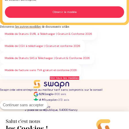
Découvrez
les autres modèles
de documents utiles
Modèle de Statuts EURL à Télécharger | Gratuit & Conforme 2026
Modèle de CGV à télécharger | Gratuit et conforme 2026
Modèle de Statuts SAS à Télécharger | Gratuit & Conforme 2026
Modèle de facture sans TVA gratuit et conforme 2026
Voir tous les modèles
Swapn crée votre entreprise au meilleur tarif sans compromis sur le conseil
5/5
Google
+800 avis
4,9
Trustpilot
+372 avis
01 76 31 04 86
Continuer sans accepter
bonjour@swapn.fr
2 place de la République, 54000 Nancy
La news' des entrepreneurs
Offres exclusives, conseils, astuces : chaque mois dans votre boite mail
Salut c'est nous
les Cookies !