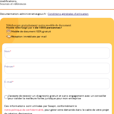
modifications.
Sources et références
Documentation-administrative.gouv.fr :
Conditions générales d'utilisation
Téléchargez
gratuitement
notre modèle de document
Modèle téléchargé par
+ de 1 000 personnes !
Modèle de document
100% gratuit
Réception immédiate
par mail
Nom
*
Prénom
*
E-mail
*
J'accepte de recevoir un diagnostic gratuit et sans engagement avec un conseiller
pour valider la meilleure forme juridique pour mon entreprise
Ces informations sont utilisées par Swapn, conformément à
notre politique de confidentialité
, pour gérer votre demande dans le cadre de votre projet
de création d'entreprise