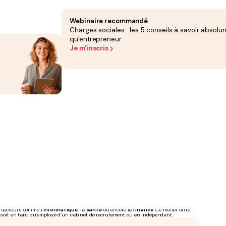
Webinaire recommandé
Charges sociales : les 5 conseils à savoir absolu
qu'entrepreneur
Je m'inscris
lé dans le recrutement de talents spécifiques pour les entreprises. Les chasseurs
ls rares
ou hautement qualifiés. En identifiant et en recrutant les meilleurs
 secteurs comme l’
informatique
, la
santé
ou encore la
finance
. Ce métier offre
e soit en tant qu’employé d’un cabinet de recrutement ou en indépendant.