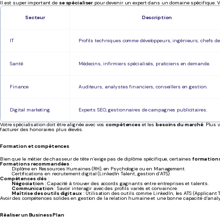
Il est super important de
se spécialiser
pour devenir un expert dans un domaine spécifique. Vo
Secteur
Description
IT
Profils techniques comme développeurs, ingénieurs, chefs de 
Santé
Médecins, infirmiers spécialisés, praticiens en demande.
Finance
Auditeurs, analystes financiers, conseillers en gestion.
Digital marketing
Experts SEO, gestionnaires de campagnes publicitaires.
Votre spécialisation doit être alignée avec vos
compétences
et les
besoins du marché
. Plus 
facturer des honoraires plus élevés.
Formation et compétences
Bien que le métier de chasseur de tête n’exige pas de diplôme spécifique, certaines
formation
Formations recommandées
:
Diplôme en Ressources Humaines (RH), en Psychologie ou en Management.
Certifications en recrutement digital (LinkedIn Talent, gestion d’ATS).
Compétences clés
:
Négociation
: Capacité à trouver des accords gagnants entre entreprises et talents.
Communication
: Savoir interagir avec des profils variés et convaincre.
Maîtrise des outils digitaux
: Utilisation des outils comme LinkedIn, les ATS (Applicant
Avoir des compétences solides en gestion de la relation humaine et une bonne capacité d’anal
Réaliser un Business Plan