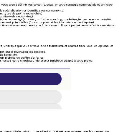
vous aide à définir vos objectifs, détailler votre stratégie commerciale et anticiper
 spécialisation et identifiez vos concurrents.
n, types de profils recherchés).
x, site web, networking).
is de démarrage (site web, outils de sourcing, marketing) et vos revenus projetés.
cement potentielles (fonds propres, aides à la création d'entreprise).
cières si vous avez besoin de financement. Il vous permet aussi d’avoir une
vision
t juridique
qui vous offre à la fois
flexibilité
et
protection
. Voici les options les
impôt sur le revenu ou les sociétés.
 flexibilité.
un plafond de chiffre d’affaires.
r, testez
notre simulateur de statut juridique
adapté à votre projet :
t recommandé de prévoir un
montant plus élevé pour assurer une bonne gestion