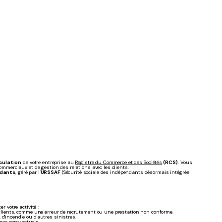
culation
de votre entreprise au
Registre du Commerce et des Sociétés
(RCS)
. Vous
mmerciaux et de gestion des relations avec les clients.
ndants
, géré par l’
URSSAF
(Sécurité sociale des indépendants désormais intégrée
r votre activité :
s clients, comme une erreur de recrutement ou une prestation non conforme.
d'incendie ou d'autres sinistres.
mes contractuels.