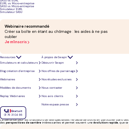
SASU vs EURL
EURL vs Micro-entreprise
SASU vs Micro-entreprise
Simulateur EURL
Simulateur SASU
Webinaire recommandé
Créer sa boîte en étant au chômage : les aides à ne pas
oublier
Je m'inscris
Ressources
À propos de Swapn
Simulateurs et calculateurs
Découvrir Swapn
Blog création d’entreprise
Nos offres de parrainage
Webinaires
Nos études exclusives
Modèles de documents
Nous contacter
Replay Webinaires
Nos avis clients
Pourquoi devenir chasseur de tête ? Les atouts
Notre espace presse
Gratuit
Le métier de
chasseur de tête
connaît un véritable engouement, notamment grâce à son rôle c
de tête sont devenus des acteurs essentiels pour les entreprises cherchant à attirer des
profi
01 76 31 04 86
talents, ils jouent un rôle déterminant dans le
succès des entreprises
.
La demande pour les chasseurs de tête spécialisés ne cesse de croître, en particulier dans des
des
perspectives de carrière
intéressantes et permet souvent une
évolution rapide
, que c