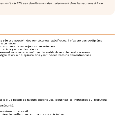
a augmenté de 25% ces dernières années, notamment dans les secteurs à forte
aptée
et d’acquérir des compétences spécifiques. Il n’existe pas de diplôme
s ce métier :
ien comprendre les enjeux du recrutement.
ou à la gestion des talents.
peuvent vous aider à maîtriser les outils de recrutement modernes.
égociation, ainsi qu’une analyse fine des besoins des entreprises.
 le plus besoin de talents spécifiques. Identifiez les industries qui recrutent
rsécurité.
ancière et du conseil.
rminer le meilleur secteur pour vous spécialiser.