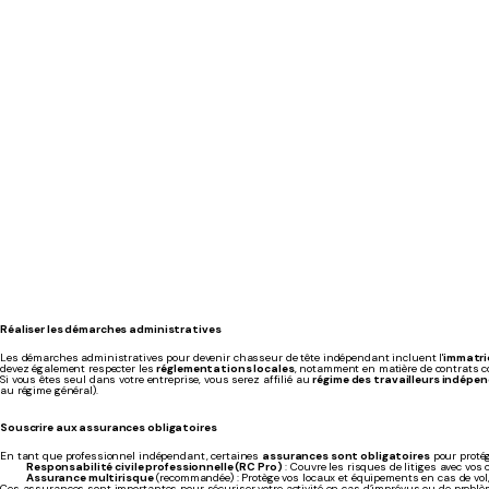
Réaliser les démarches administratives
Les démarches administratives pour devenir chasseur de tête indépendant incluent l'
immatri
devez également respecter les
réglementations locales
, notamment en matière de contrats co
Si vous êtes seul dans votre entreprise, vous serez affilié au
régime des travailleurs indépe
au régime général).
Souscrire aux assurances obligatoires
En tant que professionnel indépendant, certaines
assurances sont obligatoires
pour protége
Responsabilité civile professionnelle (RC Pro)
: Couvre les risques de litiges avec vo
Assurance multirisque
(recommandée) : Protège vos locaux et équipements en cas de vol, 
Ces assurances sont importantes pour sécuriser votre activité en cas d’imprévus ou de problè