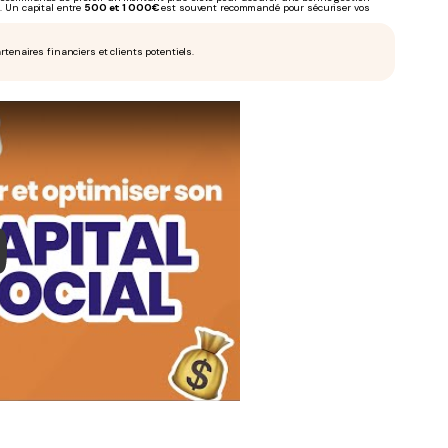
). Un capital entre
500 et 1 000€
est souvent recommandé pour sécuriser vos
tenaires financiers et clients potentiels.