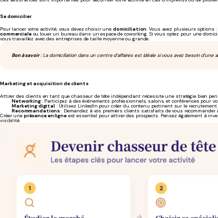
Se domicilier
Pour lancer votre activité, vous devez choisir une
domiciliation
. Vous avez plusieurs options :
commerciale
ou louer un bureau dans un espace de coworking. Si vous optez pour une domicili
vous travaillez avec des entreprises de taille moyenne ou grande.
Bon à savoir
: La domiciliation dans un centre d’affaires est idéale si vous avez besoin d’une 
Marketing et acquisition de clients
Attirer des clients en tant que chasseur de tête indépendant nécessite une stratégie bien pens
Networking
: Participez à des événements professionnels, salons, et conférences pour vo
Marketing digital
: Utilisez LinkedIn pour créer du contenu pertinent sur le recrutement 
Recommandations
: Demandez à vos premiers clients satisfaits de vous recommander à
Créer une
présence en ligne
est essentiel pour attirer des prospects. Pensez également à inv
visibilité.