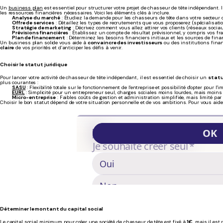
Un
business plan
est essentiel pour structurer votre projet de chasseur de tête indépendant. Il 
les ressources financières nécessaires. Voici les éléments clés à inclure.
Analyse du marché
: Étudiez la demande pour les chasseurs de tête dans votre secteur de
Offre de services
: Détaillez les types de recrutements que vous proposerez (spécialisatio
Stratégie de marketing
: Décrivez comment vous allez attirer vos clients (réseaux sociau
Prévisions financières
: Établissez un compte de résultat prévisionnel, y compris vos fra
Plan de financement
: Déterminez les besoins financiers initiaux et les sources de finan
Un business plan solide vous aide à
convaincre des investisseurs
ou des institutions finan
claire
de vos priorités et d’anticiper les défis à venir.
Choisir le statut juridique
Pour lancer votre activité de chasseur de tête indépendant, il est essentiel de choisir un
statu
plus courantes :
SASU
: Flexibilité totale sur le fonctionnement de l'entreprise et possibilité d'opter pour l'
EURL
: Simplicité pour un entrepreneur seul, charges sociales moins lourdes, mais moins de
Micro-entreprise
: Faibles coûts de gestion et administration simplifiée, mais limité par 
Choisir le bon statut dépend de votre situation personnelle et de vos ambitions. Pour vous aide
Déterminer le montant du capital social
Le capital social minimum pour créer une société de chasseur de tête est fixé à
1€
, mais il es