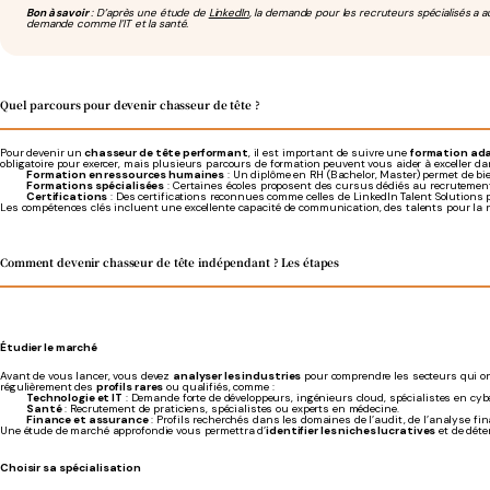
Bon à savoir
: D’après une étude de
LinkedIn
, la demande pour les recruteurs spécialisés 
demande comme l’IT et la santé.
Quel parcours pour devenir chasseur de tête ?
Pour devenir un
chasseur de tête performant
, il est important de suivre une
formation ad
obligatoire pour exercer, mais plusieurs parcours de formation peuvent vous aider à exceller dan
Formation en ressources humaines
: Un diplôme en RH (Bachelor, Master) permet de b
Formations spécialisées
: Certaines écoles proposent des cursus dédiés au recrutement 
Certifications
: Des certifications reconnues comme celles de LinkedIn Talent Solutions 
Les compétences clés incluent une excellente capacité de communication, des talents pour la n
Comment devenir chasseur de tête indépendant ? Les étapes
Étudier le marché
Avant de vous lancer, vous devez
analyser les industries
pour comprendre les secteurs qui ont
régulièrement des
profils rares
ou qualifiés, comme :
Technologie et IT
: Demande forte de développeurs, ingénieurs cloud, spécialistes en cybe
Santé
: Recrutement de praticiens, spécialistes ou experts en médecine.
Finance et assurance
: Profils recherchés dans les domaines de l’audit, de l’analyse fin
Une étude de marché approfondie vous permettra d’
identifier les niches lucratives
et de déte
Choisir sa spécialisation