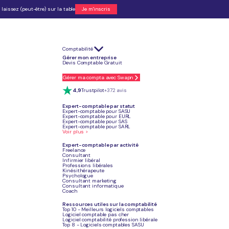
laissez (peut-être) sur la table
Je m'inscris
Comptabilité
 particulièrement recherché dans l'IT, la santé ou la finance.
Gérer mon entreprise
tion, sourcing digital et négociation sont indispensables pour exercer.
Devis Comptable Gratuit
facturer des honoraires plus élevés.
x doit s'accompagner d'un business plan bien structuré.
otre activité indépendante.
Gérer ma compta avec Swapn
n, réseau personnel et recommandations sont les leviers à activer en priorité.
4,9
Trustpilot
+372 avis
Expert-comptable par statut
Expert-comptable pour SASU
Expert-comptable pour EURL
Je crée mon entreprise
Expert-comptable pour SAS
Expert-comptable pour SARL
Voir plus >
Expert-comptable par activité
Freelance
Consultant
Infirmier libéral
Article mis à jour
Professions libérales
Le 30 juin 2026
Kinésithérapeute
Psychologue
Consultant marketing
Consultant informatique
Coach
Ressources utiles sur la comptabilité
Top 10 - Meilleurs logiciels comptables
Logiciel comptable pas cher
Logiciel comptabilité profession libérale
Top 8 - Logiciels comptables SASU