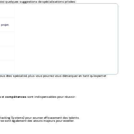
ici quelques suggestions de spécialisations prisées :
projet.
vous êtes spécialisé, plus vous pourrez vous démarquer en tant qu’expert et
s
et
compétences
sont indispensables pour réussir :
 Tracking Systems) pour sourcer efficacement des talents.
yse sont également des atouts majeurs pour exceller.