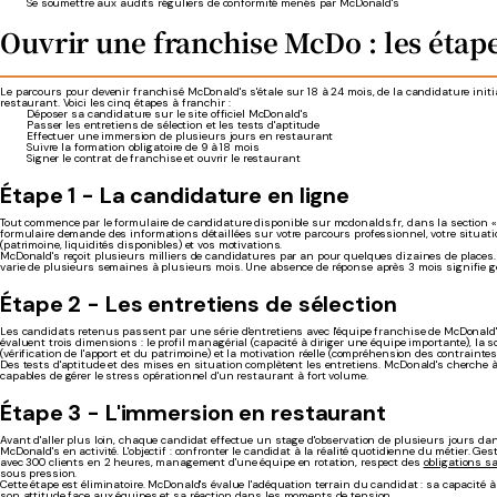
Se soumettre aux audits réguliers de conformité menés par McDonald's
Ouvrir une franchise McDo : les étap
Le parcours pour devenir franchisé McDonald's s'étale sur 18 à 24 mois, de la candidature initia
restaurant. Voici les cinq étapes à franchir :
Déposer sa candidature sur le site officiel McDonald's
Passer les entretiens de sélection et les tests d'aptitude
Effectuer une immersion de plusieurs jours en restaurant
Suivre la formation obligatoire de 9 à 18 mois
Signer le contrat de franchise et ouvrir le restaurant
Étape 1 - La candidature en ligne
Tout commence par le formulaire de candidature disponible sur mcdonalds.fr, dans la section «
formulaire demande des informations détaillées sur votre parcours professionnel, votre situati
(patrimoine, liquidités disponibles) et vos motivations.
McDonald's reçoit plusieurs milliers de candidatures par an pour quelques dizaines de places.
varie de plusieurs semaines à plusieurs mois. Une absence de réponse après 3 mois signifie 
Étape 2 - Les entretiens de sélection
Les candidats retenus passent par une série d'entretiens avec l'équipe franchise de McDonald'
évaluent trois dimensions : le profil managérial (capacité à diriger une équipe importante), la so
(vérification de l'apport et du patrimoine) et la motivation réelle (compréhension des contraintes
Des tests d'aptitude et des mises en situation complètent les entretiens. McDonald's cherche à
capables de gérer le stress opérationnel d'un restaurant à fort volume.
Étape 3 - L'immersion en restaurant
Avant d'aller plus loin, chaque candidat effectue un stage d'observation de plusieurs jours d
McDonald's en activité. L'objectif : confronter le candidat à la réalité quotidienne du métier. Ge
avec 300 clients en 2 heures, management d'une équipe en rotation, respect des
obligations s
sous pression.
Cette étape est éliminatoire. McDonald's évalue l'adéquation terrain du candidat : sa capacité à
son attitude face aux équipes et sa réaction dans les moments de tension.