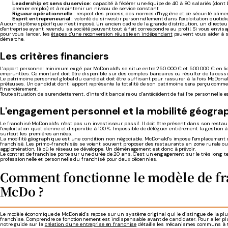
Leadership et sens du service :
capacité à fédérer une équipe de 40 à 80 salariés (dont
premier emploi) et à maintenir un niveau de service constant
Rigueur opérationnelle :
respect des process, des normes d'hygiène et de sécurité alime
Esprit entrepreneurial :
volonté de s'investir personnellement dans l'exploitation quoti
Aucun diplôme spécifique n'est imposé. Un ancien cadre de la grande distribution, un directe
d'entreprise ayant revendu sa société peuvent tout à fait correspondre au profil. Si vous envi
pour vous lancer, les
étapes d'une reconversion réussie en indépendant
peuvent vous aider à s
démarche.
Les critères financiers
L'apport personnel minimum exigé par McDonald's se situe entre 250 000 € et 500 000 € en li
empruntées. Ce montant doit être disponible sur des comptes bancaires ou résulter de la cessio
Le patrimoine personnel global du candidat doit être suffisant pour rassurer à la fois McDona
prêteuses. Un candidat dont l'apport représente la totalité de son patrimoine sera perçu comme
financièrement.
Toute situation de surendettement, d'interdit bancaire ou d'antécédent de faillite personnelle es
L'engagement personnel et la mobilité géogra
Le franchisé McDonald's n'est pas un investisseur passif. Il doit être présent dans son resta
l'exploitation quotidienne et disponible à 100 %. Impossible de déléguer entièrement la gestion à
surtout les premières années.
La mobilité géographique est une condition non négociable. McDonald's impose l'emplacement
franchisé. Les primo-franchisés se voient souvent proposer des restaurants en zone rurale ou
agglomération, là où le réseau se développe. Un déménagement est donc à prévoir.
Le contrat de franchise porte sur une durée de 20 ans. C'est un engagement sur le très long te
professionnelle et personnelle du franchisé pour deux décennies.
Comment fonctionne le modèle de fr
McDo ?
Le modèle économique de McDonald's repose sur un système original qui le distingue de la pl
franchise. Comprendre ce fonctionnement est indispensable avant de candidater. Pour aller plus
notre guide sur la
création d'une entreprise en franchise
détaille les mécanismes communs à t