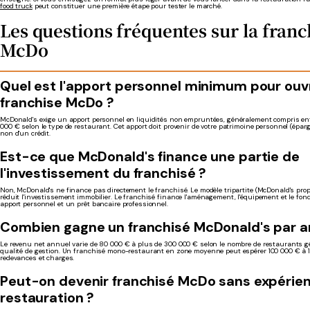
food truck
peut constituer une première étape pour tester le marché.
Les questions fréquentes sur la franc
McDo
Quel est l'apport personnel minimum pour ouvr
franchise McDo ?
McDonald's exige un apport personnel en liquidités non empruntées, généralement compris en
000 € selon le type de restaurant. Cet apport doit provenir de votre patrimoine personnel (épargn
non d'un crédit.
Est-ce que McDonald's finance une partie de
l'investissement du franchisé ?
Non, McDonald's ne finance pas directement le franchisé. Le modèle tripartite (McDonald's prop
réduit l'investissement immobilier. Le franchisé finance l'aménagement, l'équipement et le fon
apport personnel et un prêt bancaire professionnel.
Combien gagne un franchisé McDonald's par a
Le revenu net annuel varie de 80 000 € à plus de 300 000 € selon le nombre de restaurants gé
qualité de gestion. Un franchisé mono-restaurant en zone moyenne peut espérer 100 000 € à 
redevances et charges.
Peut-on devenir franchisé McDo sans expérie
restauration ?