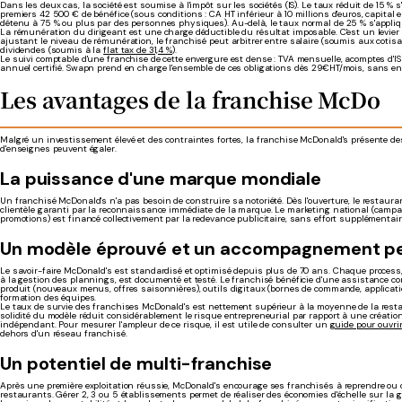
Dans les deux cas, la société est soumise à l'impôt sur les sociétés (IS). Le taux réduit de 15 % 
premiers 42 500 € de bénéfice (sous conditions : CA HT inférieur à 10 millions d'euros, capital e
détenu à 75 % ou plus par des personnes physiques). Au-delà, le taux normal de 25 % s'appliq
La rémunération du dirigeant est une charge déductible du résultat imposable. C'est un levier 
ajustant le niveau de rémunération, le franchisé peut arbitrer entre salaire (soumis aux cotisa
dividendes (soumis à la
flat tax de 31,4 %
).
Le suivi comptable d'une franchise de cette envergure est dense : TVA mensuelle, acomptes d'IS 
annuel certifié. Swapn prend en charge l'ensemble de ces obligations dès 29€HT/mois, sans e
Les avantages de la franchise McDo
Malgré un investissement élevé et des contraintes fortes, la franchise McDonald's présente d
d'enseignes peuvent égaler.
La puissance d'une marque mondiale
Un franchisé McDonald's n'a pas besoin de construire sa notoriété. Dès l'ouverture, le restauran
clientèle garanti par la reconnaissance immédiate de la marque. Le marketing national (campag
promotions) est financé collectivement par la redevance publicitaire, sans effort supplémentai
Un modèle éprouvé et un accompagnement p
Le savoir-faire McDonald's est standardisé et optimisé depuis plus de 70 ans. Chaque process
à la gestion des plannings, est documenté et testé. Le franchisé bénéficie d'une assistance co
produit (nouveaux menus, offres saisonnières), outils digitaux (bornes de commande, applicatio
formation des équipes.
Le taux de survie des franchises McDonald's est nettement supérieur à la moyenne de la resta
solidité du modèle réduit considérablement le risque entrepreneurial par rapport à une créatio
indépendant. Pour mesurer l'ampleur de ce risque, il est utile de consulter un
guide pour ouvri
dehors d'un réseau franchisé.
Un potentiel de multi-franchise
Après une première exploitation réussie, McDonald's encourage ses franchisés à reprendre ou o
restaurants. Gérer 2, 3 ou 5 établissements permet de réaliser des économies d'échelle sur la 