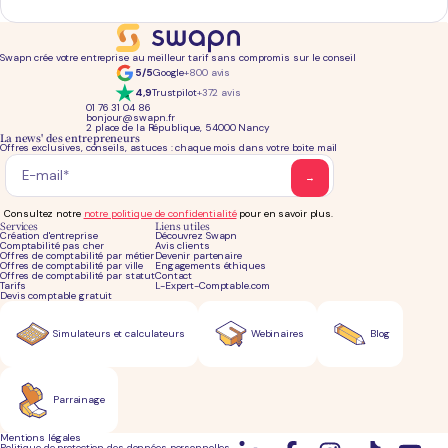
Swapn crée votre entreprise au meilleur tarif sans compromis sur le conseil
5/5
Google
+800 avis
4,9
Trustpilot
+372 avis
01 76 31 04 86
bonjour@swapn.fr
2 place de la République, 54000 Nancy
La news' des entrepreneurs
Offres exclusives, conseils, astuces : chaque mois dans votre boite mail
Consultez notre
notre politique de confidentialité
pour en savoir plus.
Services
Liens utiles
Création d'entreprise
Découvrez Swapn
Comptabilité pas cher
Avis clients
Offres de comptabilité par métier
Devenir partenaire
Offres de comptabilité par ville
Engagements éthiques
Offres de comptabilité par statut
Contact
Tarifs
L-Expert-Comptable.com
Devis comptable gratuit
Simulateurs et calculateurs
Webinaires
Blog
Parrainage
Mentions légales
Politique de protection des données personnelles