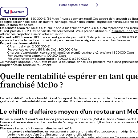
Simulation : quel montage financier pour ouvri
Notre espace presse
Gratuit
Prenons l'exemple d'un candidat qui vise l'ouverture d'un restaurant McDonald's avec un inves
000 €.
Apport personnel :
350 000 € (35 % de l'investissement total). Cet apport doit provenir de liq
épargne personnelle, cession d'actifs, héritage. McDonald's vérifie l'origine des fonds. Le droit 
inclus dans cet apport.
Emprunt bancaire :
650 000 € sur 7 ans à un taux d'environ 4,5 %. Cela représente des mensu
€, soit près de 109 200 € par an de remboursement. Vous pouvez utiliser un
simulateur de prê
affiner ces projections selon votre situation.
Garantie BPI France :
BPI France peut garantir jusqu'à 60 % du prêt bancaire, soit 390 000 € 
garantie facilite l'obtention du crédit et peut permettre de négocier un taux plus favorable.
Projection de rentabilité :
CA annuel visé : 2 000 000 €
Redevances et loyers (15 % du CA) : 300 000 €/an
Charges d'exploitation (personnel, matières premières, énergie) : environ 1 350 000 €/an
Remboursement emprunt : 109 200 €/an
Résultat net estimé avant impôt : 150 000 € à 250 000 €
Ce montage suppose un CA atteint dès la deuxième année. Les premiers mois sont généralement
l'importance du fonds de roulement.
Quelle rentabilité espérer en tant qu
franchisé McDo ?
La rentabilité d'une franchise McDonald's dépend de plusieurs facteurs : l'emplacement du res
gestion et le nombre d'établissements exploités. Voici les ordres de grandeur à retenir.
Le chiffre d'affaires moyen d'un restaurant Mc
Un restaurant McDonald's en France génère en moyenne entre 1,2 et 4 millions d'euros de chiffr
France est le deuxième marché mondial de l'enseigne, avec environ 1,8 million de repas servis c
territoire.
Plusieurs facteurs influencent directement le CA :
La zone de chalandise :
un restaurant situé sur une aire d'autoroute ou en périphérie d'
performe mieux qu'un établissement en centre-ville piéton
La présence d'un drive :
les restaurants équipés d'un drive réalisent un CA nettement su