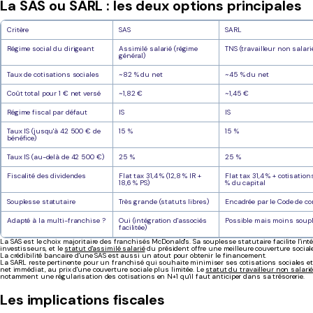
La SAS ou SARL : les deux options principales
Critère
SAS
SARL
Régime social du dirigeant
Assimilé salarié (régime
TNS (travailleur non salari
général)
Taux de cotisations sociales
~82 % du net
~45 % du net
Coût total pour 1 € net versé
~1,82 €
~1,45 €
Régime fiscal par défaut
IS
IS
Taux IS (jusqu'à 42 500 € de
15 %
15 %
bénéfice)
Taux IS (au-delà de 42 500 €)
25 %
25 %
Fiscalité des dividendes
Flat tax 31,4 % (12,8 % IR +
Flat tax 31,4 % + cotisation
18,6 % PS)
% du capital
Souplesse statutaire
Très grande (statuts libres)
Encadrée par le Code de c
Adapté à la multi-franchise ?
Oui (intégration d'associés
Possible mais moins soup
facilitée)
La SAS est le choix majoritaire des franchisés McDonald's. Sa souplesse statutaire facilite l'int
investisseurs, et le
statut d'assimilé salarié
du président offre une meilleure couverture sociale 
La crédibilité bancaire d'une SAS est aussi un atout pour obtenir le financement.
La SARL reste pertinente pour un franchisé qui souhaite minimiser ses cotisations sociales 
net immédiat, au prix d'une couverture sociale plus limitée. Le
statut du travailleur non salarié
notamment une régularisation des cotisations en N+1 qu'il faut anticiper dans sa trésorerie.
Les implications fiscales