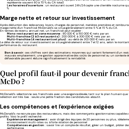
représente souvent 60 à 70 % du CA total)
Les horaires d'ouverture :
un restaurant ouvert 24h/24 capte une clientèle nocturne qui 
%
Marge nette et retour sur investissement
Après déduction des redevances, loyers, charges de personnel, matières premières et rembour
marge nette d'un franchisé McDonald's se situe généralement entre 5 % et 15 % du CA.
En termes de revenu annuel net, un franchisé peut espérer :
Mono-restaurant en zone moyenne :
80 000 € à 150 000 € nets par an
Multi-franchise (2 à 3 restaurants) :
200 000 € à 300 000 € nets par an
Multi-franchise (4 restaurants et plus) :
au-delà de 300 000 € nets par an
Le délai de retour sur investissement se situe généralement entre 7 et 12 ans, selon le montant 
performance du restaurant.
Bon à savoir :
ces chiffres sont des estimations moyennes qui varient fortement d'un resta
mauvais emplacement, une gestion approximative des coûts de personnel ou un contexte 
défavorable peuvent réduire significativement la rentabilité.
Quel profil faut-il pour devenir franc
McDo ?
McDonald's sélectionne ses franchisés avec une exigence élevée, tant sur le plan humain que f
sélection est très bas : seule une petite fraction des candidatures aboutit.
Les compétences et l'expérience exigées
McDonald's ne recrute pas des restaurateurs, mais des commerçants-gestionnaires capables d
profits. Voici le profil recherché :
Expérience en management :
avoir dirigé des équipes de 20 personnes ou plus, idéale
environnement multi-sites ou à forte rotation de personnel
Compétences en gestion :
savoir lire un compte de résultat, gérer un budget, piloter de
performance