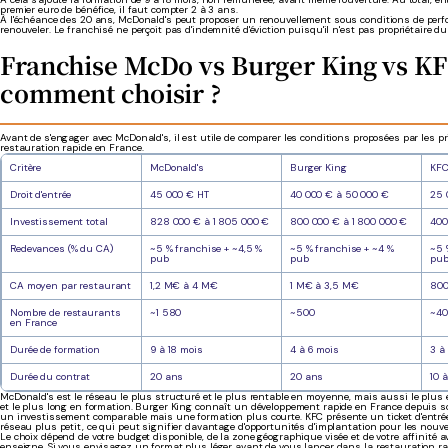
premier euro de bénéfice, il faut compter 2 à 3 ans.
À l'échéance des 20 ans, McDonald's peut proposer un renouvellement sous conditions de per
renouveler. Le franchisé ne perçoit pas d'indemnité d'éviction puisqu'il n'est pas propriétaire 
Franchise McDo vs Burger King vs KF
comment choisir ?
Avant de s'engager avec McDonald's, il est utile de comparer les conditions proposées par les p
restauration rapide en France.
Critère
McDonald's
Burger King
KF
Droit d'entrée
45 000 € HT
40 000 € à 50 000 €
25 
Investissement total
828 000 € à 1 805 000 €
800 000 € à 1 800 000 €
400
Redevances (% du CA)
~5 % franchise + ~4,5 %
~5 % franchise + ~4 %
~5 
pub
pub
pu
CA moyen par restaurant
1,2 M€ à 4 M€
1 M€ à 3,5 M€
800
Nombre de restaurants
~1 580
~500
~40
en France
Durée de formation
9 à 18 mois
4 à 6 mois
3 à
Durée du contrat
20 ans
20 ans
10 
McDonald's est le réseau le plus structuré et le plus rentable en moyenne, mais aussi le plus
et le plus long en formation. Burger King connaît un développement rapide en France depuis so
un investissement comparable mais une formation plus courte. KFC présente un ticket d'entré
réseau plus petit, ce qui peut signifier davantage d'opportunités d'implantation pour les nouv
Le choix dépend de votre budget disponible, de la zone géographique visée et de votre affinité 
enseigne. Si vous envisagez un format plus léger avant de vous lancer dans la restauration rapi