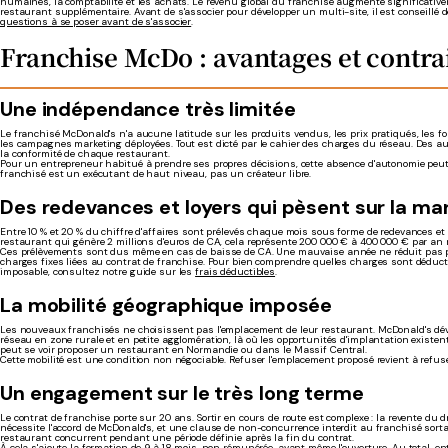
humaines, la comptabilité et les achats. Le revenu global du franchisé augmente significati
restaurant supplémentaire. Avant de s'associer pour développer un multi-site, il est conseillé d
questions à se poser avant de s'associer
.
Franchise McDo : avantages et contra
Une indépendance très limitée
Le franchisé McDonald's n'a aucune latitude sur les produits vendus, les prix pratiqués, les f
les campagnes marketing déployées. Tout est dicté par le cahier des charges du réseau. Des aud
la conformité de chaque restaurant.
Pour un entrepreneur habitué à prendre ses propres décisions, cette absence d'autonomie peut 
franchisé est un exécutant de haut niveau, pas un créateur libre.
Des redevances et loyers qui pèsent sur la ma
Entre 10 % et 20 % du chiffre d'affaires sont prélevés chaque mois sous forme de redevances et 
restaurant qui génère 2 millions d'euros de CA, cela représente 200 000 € à 400 000 € par an 
Ces prélèvements sont dus même en cas de baisse de CA. Une mauvaise année ne réduit pas p
charges fixes liées au contrat de franchise. Pour bien comprendre quelles charges sont déduct
imposable, consultez notre guide sur les
frais déductibles
.
La mobilité géographique imposée
Les nouveaux franchisés ne choisissent pas l'emplacement de leur restaurant. McDonald's dé
réseau en zone rurale et en petite agglomération, là où les opportunités d'implantation existen
peut se voir proposer un restaurant en Normandie ou dans le Massif Central.
Cette mobilité est une condition non négociable. Refuser l'emplacement proposé revient à refuse
Un engagement sur le très long terme
Le contrat de franchise porte sur 20 ans. Sortir en cours de route est complexe : la revente du dr
nécessite l'accord de McDonald's, et une clause de non-concurrence interdit au franchisé sorta
restaurant concurrent pendant une période définie après la fin du contrat.
À cela s'ajoute la formation de 9 à 18 mois, non rémunérée, avant même l'ouverture. Au total, ent