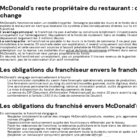
McDonald's reste propriétaire du restaurant : 
change
McDonald's fonctionne selon un modèle tripartite : l'enseigne possède les murs et le fonds de 
exploite le restaurant en tant que locataire. Ce système a des conséquences directes sur la si
franchisé.
L'avantage principal :
le franchisé n'a pas à acheter ou construire le bâtiment. L'investisseme
uniquement sur l'aménagement, l'équipement et le fonds de roulement. Sans ce modèle, l'inves
dépasserait largement les 3 millions d'euros.
La contrepartie :
le franchisé ne possède ni les murs ni le fonds de commerce. Il ne peut pas 
immobilière à la revente. S'il souhaite céder son exploitation, il revend uniquement son droit d'ex
incorporels), et cette cession est soumise à l'accord préalable de McDonald's. L'enseigne dispos
préemption sur la reprise. Les modalités d'un
achat de fonds de commerce
diffèrent donc sens
McDonald's, où le franchisé n'est jamais propriétaire du fonds.
En résumé, le franchisé est un exploitant, pas un propriétaire. Il tire ses revenus de la gestion
restaurant, pas de la valorisation d'un actif immobilier.
Les obligations du franchiseur envers le franch
McDonald's s'engage contractuellement à fournir :
La transmission complète du savoir-faire (manuels opérationnels, process de production,
Une formation continue tout au long du contrat (nouvelles gammes, outils digitaux, évolu
Une assistance permanente (marketing national, innovation produit, outils de gestion et 
La mise à disposition du local et des équipements de base
La remise du DIP (Document d'Information Précontractuel) au moins 20 jours avant la sig
conformément à l'article L330-3 du Code de commerce (loi Doubin)
Les obligations du franchisé envers McDonald'
En contrepartie, le franchisé s'engage à :
Respecter strictement le cahier des charges McDonald's (produits, recettes, prix, agencem
normes d'hygiène)
S'approvisionner exclusivement auprès des fournisseurs référencés par le réseau
Payer les redevances de franchise, la redevance publicitaire et le loyer dans les délais co
Participer aux campagnes marketing nationales et locales
Respecter une clause de non-concurrence pendant toute la durée du contrat et après sa fi
d'exploiter un restaurant concurrent pendant une période définie)