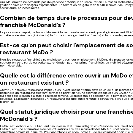
Oui, McDonald's ne demande pas d'expérience spécifique en restauration. Le réseau recherche d
gestionnaires et managers expérimentés. La formation obligatoire de 9 à 18 mois couvre l'intég
opérationnelles nécessaires.
Combien de temps dure le processus pour dev
franchisé McDonald's ?
Le processus complet, de la candidature à l'ouverture du restaurant, prend généralement 18 à 
entretiens de sélection (2 à 4 mois), la formation obligatoire (9 à 18 mois) et la phase de prépara
Est-ce qu'on peut choisir l'emplacement de s
restaurant McDo ?
Non, les nouveaux franchisés ne choisissent pas leur emplacement. McDonald's propose les op
souvent en zone rurale ou petite agglomération pour les primo-franchisés. La mobilité géogra
non négociable.
Quelle est la différence entre ouvrir un McDo 
un restaurant existant ?
Ouvrir un nouveau restaurant implique un investissement plus élevé et un délai de montée e
Reprendre un restaurant existant permet de bénéficier d'une clientèle établie et d'un CA connu,
du droit d'exploitation s'ajoute à l'investissement. Le processus de sélection et la formation so
deux cas. La
location-gérance d'un restaurant
est une autre formule à connaître, bien que dis
franchise.
Quel statut juridique choisir pour une franchis
McDonald's ?
La SAS est le choix le plus fréquent : souplesse statutaire, intégration d'associés facilitée et bo
La SARL est une alternative avec des cotisations sociales moins élevées (45 % du net contre 8
couverture sociale plus limitée. Pour approfondir ce choix, notre guide sur
comment choisir le b