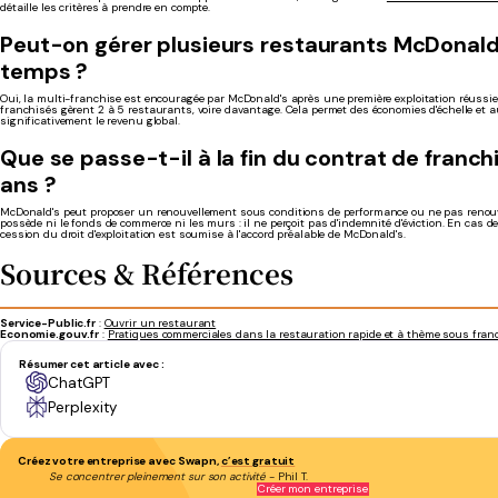
détaille les critères à prendre en compte.
Peut-on gérer plusieurs restaurants McDonal
temps ?
Oui, la multi-franchise est encouragée par McDonald's après une première exploitation réussi
franchisés gèrent 2 à 5 restaurants, voire davantage. Cela permet des économies d'échelle et
significativement le revenu global.
Que se passe-t-il à la fin du contrat de franch
ans ?
McDonald's peut proposer un renouvellement sous conditions de performance ou ne pas renouv
possède ni le fonds de commerce ni les murs : il ne perçoit pas d'indemnité d'éviction. En cas de
cession du droit d'exploitation est soumise à l'accord préalable de McDonald's.
Sources & Références
Service-Public.fr
:
Ouvrir un restaurant
Economie.gouv.fr
:
Pratiques commerciales dans la restauration rapide et à thème sous fran
Résumer cet article avec :
ChatGPT
Perplexity
Créez votre entreprise avec Swapn,
c’est gratuit
Se concentrer pleinement sur son activité
- Phil T.
Créer mon entreprise