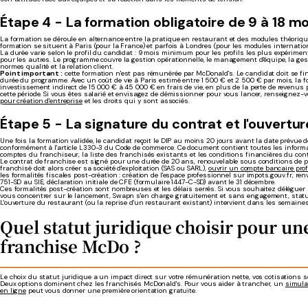
Étape 4 - La formation obligatoire de 9 à 18 mo
La formation se déroule en alternance entre la pratique en restaurant et des modules théoriqu
formation se situent à Paris (pour la France) et parfois à Londres (pour les modules internatio
La durée varie selon le profil du candidat : 9 mois minimum pour les profils les plus expérimen
pour les autres. Le programme couvre la gestion opérationnelle, le management d'équipe, la gest
normes qualité et la relation client.
Point important :
cette formation n'est pas rémunérée par McDonald's. Le candidat doit se fi
durée du programme. Avec un coût de vie à Paris estimé entre 1 500 € et 2 500 € par mois, la 
investissement indirect de 15 000 € à 45 000 € en frais de vie, en plus de la perte de revenu
cette période. Si vous êtes salarié et envisagez de démissionner pour vous lancer, renseignez-
pour création d'entreprise
et les droits qui y sont associés.
Étape 5 - La signature du contrat et l'ouvertur
Une fois la formation validée, le candidat reçoit le DIP au moins 20 jours avant la date prévue 
conformément à l'article L330-3 du Code de commerce. Ce document contient toutes les informa
comptes du franchiseur, la liste des franchisés existants et les conditions financières du cont
Le contrat de franchise est signé pour une durée de 20 ans, renouvelable sous conditions de 
franchisé doit alors créer sa société d'exploitation (SAS ou SARL),
ouvrir un compte bancaire pro
les formalités fiscales post-création : création de l'espace professionnel sur impots.gouv.fr, re
751-SD au SIE, déclaration initiale de CFE (formulaire 1447-C-SD) avant le 31 décembre.
Ces formalités post-création sont nombreuses et les délais serrés. Si vous souhaitez déléguer 
vous concentrer sur le lancement, Swapn s'en charge gratuitement et sans engagement, statut
L'ouverture du restaurant (ou la reprise d'un restaurant existant) intervient dans les semaine
Quel statut juridique choisir pour un
franchise McDo ?
Le choix du statut juridique a un impact direct sur votre rémunération nette, vos cotisations soc
Deux options dominent chez les franchisés McDonald's. Pour vous aider à trancher, un
simula
en ligne
peut vous donner une première orientation gratuite.