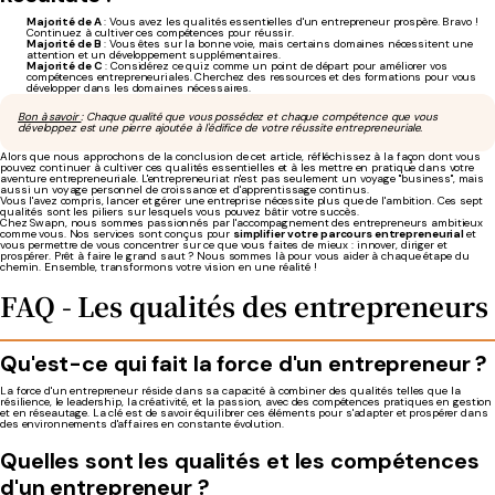
Majorité de A
: Vous avez les qualités essentielles d'un entrepreneur prospère. Bravo !
Continuez à cultiver ces compétences pour réussir.
Majorité de B
: Vous êtes sur la bonne voie, mais certains domaines nécessitent une
attention et un développement supplémentaires.
Majorité de C
: Considérez ce quiz comme un point de départ pour améliorer vos
compétences entrepreneuriales. Cherchez des ressources et des formations pour vous
développer dans les domaines nécessaires.
Bon à savoir
: Chaque qualité que vous possédez et chaque compétence que vous
développez est une pierre ajoutée à l'édifice de votre réussite entrepreneuriale.
Alors que nous approchons de la conclusion de cet article, réfléchissez à la façon dont vous
pouvez continuer à cultiver ces qualités essentielles et à les mettre en pratique dans votre
aventure entrepreneuriale. L'entrepreneuriat n'est pas seulement un voyage "business", mais
aussi un voyage personnel de croissance et d'apprentissage continus.
Vous l'avez compris, lancer et gérer une entreprise nécessite plus que de l'ambition. Ces sept
qualités sont les piliers sur lesquels vous pouvez bâtir votre succès.
Chez Swapn, nous sommes passionnés par l'accompagnement des entrepreneurs ambitieux
comme vous. Nos services sont conçus pour
simplifier votre parcours entrepreneurial
et
vous permettre de vous concentrer sur ce que vous faites de mieux : innover, diriger et
prospérer. Prêt à faire le grand saut ? Nous sommes là pour vous aider à chaque étape du
chemin. Ensemble, transformons votre vision en une réalité !
FAQ - Les qualités des entrepreneurs
Qu'est-ce qui fait la force d'un entrepreneur ?
La force d'un entrepreneur réside dans sa capacité à combiner des qualités telles que la
résilience, le leadership, la créativité, et la passion, avec des compétences pratiques en gestion
et en réseautage. La clé est de savoir équilibrer ces éléments pour s'adapter et prospérer dans
des environnements d'affaires en constante évolution.
Quelles sont les qualités et les compétences
d'un entrepreneur ?