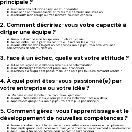
principale ?
A. Je cherche des solutions créatives et innovantes
B. Je me sens parfois dépassé(e) et j'ai du mal à trouver une solution
C. Je consulte mon équipe ou mes mentors pour des conseils
2. Comment décririez-vous votre capacité à
diriger une équipe ?
A. J'inspire et motive mon équipe vers un objectif commun
B. J'ai des difficultés à gérer les conflits ou à motiver les autres
C. Je suis efficace dans la gestion des tâches, mais je pourrais améliorer mes
compétences en communication
3. Face à un échec, quelle est votre attitude ?
A. Je tire des leçons et je rebondis avec plus de détermination
B. Je me décourage facilement et j'ai du mal à continuer
C. Je réfléchis à ce qui s'est passé, mais je ne sais pas toujours comment rebondir
4. À quel point êtes-vous passionné(e) par
votre entreprise ou votre idée ?
A. Ma passion est le moteur de mon travail quotidien
B. Je suis intéressé(e), mais je peux perdre ma motivation face aux défis
C. J'apprécie ce que je fais, mais je pourrais être plus passionné(e)
5. Comment gérez-vous l'apprentissage et le
développement de nouvelles compétences ?
A. Je suis constamment à la recherche de nouvelles connaissances et compétences
B. J'apprends quand c'est nécessaire, mais je ne cherche pas activement à me développer
C. J'ai du mal à trouver du temps pour l'apprentissage continu