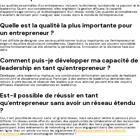
Les qualités essentielles d'un entrepreneur incluent la résilience, la créativité, la passion, et le
leadership. Quant aux compétences, elles englobent la gestion efficace, la capacité
d'apprentissage continu, et le développement d'un réseau solide. Ces qualités et compétences
travaillent de concert pour naviguer avec succès dans le monde de l'entrepreneuriat.
Quelle est la qualité la plus importante pour
un entrepreneur ?
Il est difficile de désigner une seule qualité comme la plus importante, car l'entrepreneuriat
exige un équilibre de plusieurs compétences. Cependant, la passion est souvent considérée
comme fondamentale car elle alimente la persévérance, l'innovation et la résilience face aux
défis.
Comment puis-je développer ma capacité de
leadership en tant qu'entrepreneur ?
Développer votre leadership implique une combinaison de formation personnelle, de feedback
constructif et d'expérience pratique. Participer à des ateliers de leadership, demander des
retours à votre équipe, et observer des leaders que vous admirez peuvent être des moyens
efficaces d'améliorer vos compétences en leadership.
Est-il possible de réussir en tant
qu'entrepreneur sans avoir un réseau étendu
?
Oui, il est possible de réussir sans un grand réseau, mais cela peut rendre le parcours plus
difficile. Un réseau solide offre du soutien, des opportunités de collaboration et des ressources
précieuses. Si votre réseau est limité, commencez par établir des liens progressivement, en
participant à des événements de networking et en vous engageant dans des communautés
en ligne. Voici un article sur tous les organismes d'
accompagnement à la création
d'entreprise
pouvant accompagner l'entrepreneur !