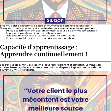
Êtes-vous prêt à acquérir et à mettre en œuvre ces compétences essentielles ?
Quelques conseils pour vous aider à
développer vos compétences en gestion
:
Suivez des formations en gestion d'entreprise pour améliorer vos compétences
Apprenez à planifier et à prioriser efficacement
Gérez vos finances avec prudence et planifiez pour l'avenir
Utilisez des outils de gestion pour optimiser vos opérations
Capacité d'apprentissage :
Apprendre continuellement !
L'apprentissage continu est essentiel pour rester pertinent et compétitif. Le monde des
affaires évolue rapidement, et seuls ceux qui sont disposés à apprendre et à s'adapter
peuvent survivre et prospérer.