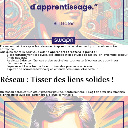
Êtes-vous prêt à accepter les retours et à apprendre constamment pour améliorer votre
entreprise ?
Quelques conseils pour vous aider à
apprendre et rester à la pointe
:
Lisez régulièrement des livres, des articles et des études de cas en lien avec votre secteur
(mais pas que)
Assistez à des conférences et des webinaires pour rester à jour ou vous ouvrir sur
d'autres domaines
Soyez réceptif aux feedbacks et utilisez-les pour vous améliorer
Explorez de nouvelles technologies et tendances dans votre secteur
Réseau : Tisser des liens solides !
Un réseau solide est un atout précieux pour tout entrepreneur. Il s'agit de créer des relations
significatives avec des partenaires, clients et mentors.