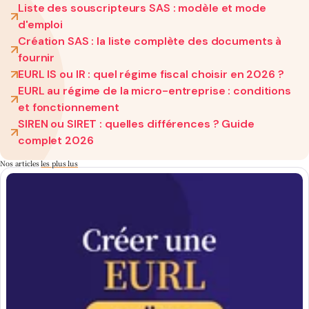
Liste des souscripteurs SAS : modèle et mode
d'emploi
Création SAS : la liste complète des documents à
fournir
EURL IS ou IR : quel régime fiscal choisir en 2026 ?
EURL au régime de la micro-entreprise : conditions
et fonctionnement
SIREN ou SIRET : quelles différences ? Guide
complet 2026
Nos articles
les plus lus