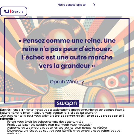
Notre espace presse
La résilience n'est pas seulement la capacité à surmonter les défis ; c'est aussi la
force de
Gratuit
rebondir plus fort après un échec ou un imprévu
.
Être résilient signifie voir chaque obstacle comme une opportunité de croissance. Face à
l'adversité, votre force intérieure vous permettra-t-elle de persévérer ?
Quelques conseils pour vous aider à
développer votre résilience
et votre capacité à
rebondir
:
Forcez vous à voir les échecs comme des opportunités
Pratiquez la pensée positive pour maintenir votre motivation
Apprenez de vos erreurs et de celles des autres pour ne pas les répéter
Développez un réseau de soutien pour bénéficier de conseils et de points de vue
extérieurs