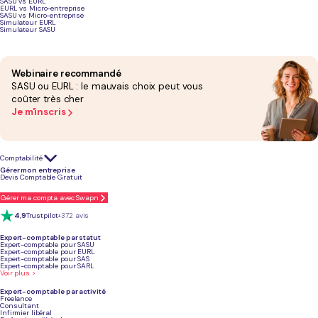
SASU vs EURL
EURL vs Micro-entreprise
SASU vs Micro-entreprise
Simulateur EURL
Simulateur SASU
Podcast sur la création d'entreprise
Webinaire recommandé
SASU ou EURL : le mauvais choix peut vous
coûter très cher
Je m'inscris
Comptabilité
Gérer mon entreprise
Devis Comptable Gratuit
Gérer ma compta avec Swapn
4,9
Trustpilot
+372 avis
Leadership : Être un leader inspirant
!
Expert-comptable par statut
Expert-comptable pour SASU
Expert-comptable pour EURL
Expert-comptable pour SAS
Expert-comptable pour SARL
Voir plus >
Le leadership va bien au-delà de la simple gestion d'une équipe. C'est
l'art d'inspirer et de
motiver les autres à partager votre vision
.
Expert-comptable par activité
Freelance
Consultant
Infirmier libéral