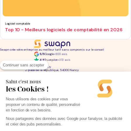
Logiciel comptable
Top 10 - Meilleurs logiciels de comptabilité en 2026
Swapn crée votre entreprise au meilleur tarif sans compromis sur le conseil
5/5
Google
+800 avis
4,9
Trustpilot
+372 avis
01 76 31 04 86
Continuer sans accepter
bonjour@swapn.fr
2 place de la République, 54000 Nancy
La news' des entrepreneurs
Offres exclusives, conseils, astuces : chaque mois dans votre boite mail
Salut c'est nous
les Cookies !
Consultez notre
notre politique de confidentialité
pour en savoir plus.
Services
Liens utiles
Nous utilisons des cookies pour vous
Création d'entreprise
Découvrez Swapn
proposer un contenu de qualité, personnalisé
Comptabilité pas cher
Avis clients
Offres de comptabilité par métier
Devenir partenaire
en fonction de vos besoins.
Offres de comptabilité par ville
Engagements éthiques
Offres de comptabilité par statut
Contact
Tarifs
L-Expert-Comptable.com
Nous partageons des données avec Google pour l'analyse, la publicité
Devis comptable gratuit
et créer des pubs personnalisées.
Simulateurs et calculateurs
Webinaires
Blog