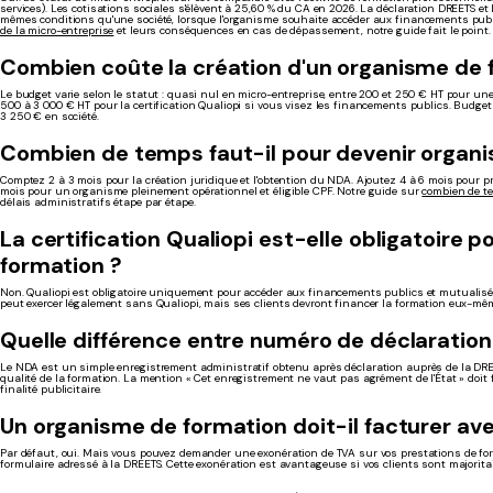
services). Les cotisations sociales s'élèvent à 25,60 % du CA en 2026. La déclaration DREETS et l
mêmes conditions qu'une société, lorsque l'organisme souhaite accéder aux financements publ
de la micro-entreprise
et leurs conséquences en cas de dépassement, notre guide fait le point.
Combien coûte la création d'un organisme de 
Le budget varie selon le statut : quasi nul en micro-entreprise, entre 200 et 250 € HT pour une
500 à 3 000 € HT pour la certification Qualiopi si vous visez les financements publics. Budget 
3 250 € en société.
Combien de temps faut-il pour devenir organi
Comptez 2 à 3 mois pour la création juridique et l'obtention du NDA. Ajoutez 4 à 6 mois pour prépa
mois pour un organisme pleinement opérationnel et éligible CPF. Notre guide sur
combien de te
délais administratifs étape par étape.
La certification Qualiopi est-elle obligatoire 
formation ?
Non. Qualiopi est obligatoire uniquement pour accéder aux financements publics et mutualisés
peut exercer légalement sans Qualiopi, mais ses clients devront financer la formation eux-mê
Quelle différence entre numéro de déclaration
Le NDA est un simple enregistrement administratif obtenu après déclaration auprès de la DREE
qualité de la formation. La mention « Cet enregistrement ne vaut pas agrément de l'État » doi
finalité publicitaire.
Un organisme de formation doit-il facturer av
Par défaut, oui. Mais vous pouvez demander une exonération de TVA sur vos prestations de form
formulaire adressé à la DREETS. Cette exonération est avantageuse si vos clients sont majorita