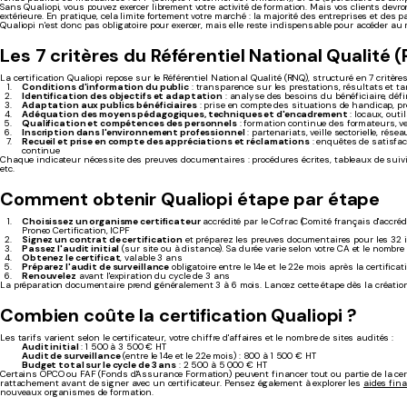
Sans Qualiopi, vous pouvez exercer librement votre activité de formation. Mais vos clients dev
extérieure. En pratique, cela limite fortement votre marché : la majorité des entreprises et des
Qualiopi n'est donc pas obligatoire pour exercer, mais elle reste indispensable pour accéder a
Les 7 critères du Référentiel National Qualité 
La certification Qualiopi repose sur le Référentiel National Qualité (RNQ), structuré en 7 critères
Conditions d'information du public
: transparence sur les prestations, résultats et ta
Identification des objectifs et adaptation
: analyse des besoins du bénéficiaire, défi
Adaptation aux publics bénéficiaires
: prise en compte des situations de handicap, p
Adéquation des moyens pédagogiques, techniques et d'encadrement
: locaux, outi
Qualification et compétences des personnels
: formation continue des formateurs, v
Inscription dans l'environnement professionnel
: partenariats, veille sectorielle, rése
Recueil et prise en compte des appréciations et réclamations
: enquêtes de satisfac
continue
Chaque indicateur nécessite des preuves documentaires : procédures écrites, tableaux de suivi
etc.
Comment obtenir Qualiopi étape par étape
Choisissez un organisme certificateur
accrédité par le Cofrac (Comité français d'accréd
Proneo Certification, ICPF
Signez un contrat de certification
et préparez les preuves documentaires pour les 32 
Passez l'audit initial
(sur site ou à distance). Sa durée varie selon votre CA et le nombre
Obtenez le certificat
, valable 3 ans
Préparez l'audit de surveillance
obligatoire entre le 14e et le 22e mois après la certificat
Renouvelez
avant l'expiration du cycle de 3 ans
La préparation documentaire prend généralement 3 à 6 mois. Lancez cette étape dès la création
Combien coûte la certification Qualiopi ?
Les tarifs varient selon le certificateur, votre chiffre d'affaires et le nombre de sites audités :
Audit initial
: 1 500 à 3 500 € HT
Audit de surveillance
(entre le 14e et le 22e mois) : 800 à 1 500 € HT
Budget total sur le cycle de 3 ans
: 2 500 à 5 000 € HT
Certains OPCO ou FAF (Fonds d'Assurance Formation) peuvent financer tout ou partie de la cer
rattachement avant de signer avec un certificateur. Pensez également à explorer les
aides fina
nouveaux organismes de formation.