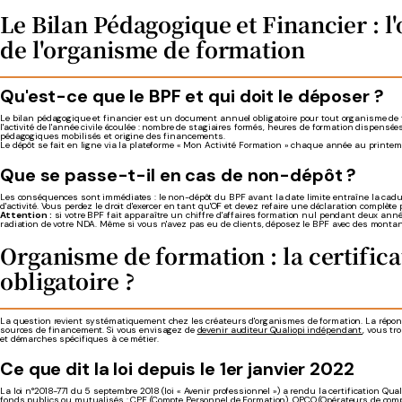
Le Bilan Pédagogique et Financier : l
de l'organisme de formation
Qu'est-ce que le BPF et qui doit le déposer ?
Le bilan pédagogique et financier est un document annuel obligatoire pour tout organisme de form
l'activité de l'année civile écoulée : nombre de stagiaires formés, heures de formation dispensées
pédagogiques mobilisés et origine des financements.
Le dépôt se fait en ligne via la plateforme « Mon Activité Formation » chaque année au printemp
Que se passe-t-il en cas de non-dépôt ?
Les conséquences sont immédiates : le non-dépôt du BPF avant la date limite entraîne la cadu
d'activité. Vous perdez le droit d'exercer en tant qu'OF et devez refaire une déclaration complète p
Attention :
si votre BPF fait apparaître un chiffre d'affaires formation nul pendant deux anné
radiation de votre NDA. Même si vous n'avez pas eu de clients, déposez le BPF avec des montan
Organisme de formation : la certifica
obligatoire ?
La question revient systématiquement chez les créateurs d'organismes de formation. La répon
sources de financement. Si vous envisagez de
devenir auditeur Qualiopi indépendant
, vous t
et démarches spécifiques à ce métier.
Ce que dit la loi depuis le 1er janvier 2022
La loi n°2018-771 du 5 septembre 2018 (loi « Avenir professionnel ») a rendu la certification Qua
fonds publics ou mutualisés : CPF (Compte Personnel de Formation), OPCO (Opérateurs de compét