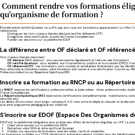
Comment rendre vos formations éligi
qu'organisme de formation ?
Être déclaré et certifié Qualiopi ne suffit pas pour que vos formations apparaissent sur Mon 
nécessaires :
Distinguer les trois niveaux d'accès (déclaré, certifié, référencé CPF)
Enregistrer votre certification auprès de France Compétences
Publier vos sessions sur la plateforme EDOF
La différence entre OF déclaré et OF référenc
Trois niveaux d'accès coexistent :
OF déclaré
(NDA obtenu) : vous pouvez exercer légalement et facturer des formations
OF certifié Qualiopi
: vous accédez aux financements publics et mutualisés (OPCO, Franc
OF référencé CPF
: vos formations sont visibles et achetables directement par les bénéf
Pour atteindre le troisième niveau, votre formation doit mener à une certification inscrite au R
Professionnelles) ou au Répertoire Spécifique (RS).
Inscrire sa formation au RNCP ou au Répertoir
Le
RNCP
recense les certifications professionnelles à visée métier : titres professionnels, di
France Compétences.
Le
Répertoire Spécifique (RS)
recense les certifications complémentaires : habilitations, co
sécurité, etc.).
Les délais d'instruction sont longs : comptez 6 à 12 mois entre le dépôt du dossier et la déci
que votre programme pédagogique est stabilisé.
S'inscrire sur EDOF (Espace Des Organismes d
EDOF est la plateforme obligatoire pour publier des offres de formation éligibles au CPF. La pro
Créez votre compte sur la plateforme EDOF
Rattachez votre NDA et votre certificat Qualiopi
Publiez vos sessions de formation avec les dates, tarifs et modalités
Les formations publiées sur EDOF deviennent automatiquement visibles pour les bénéficiair