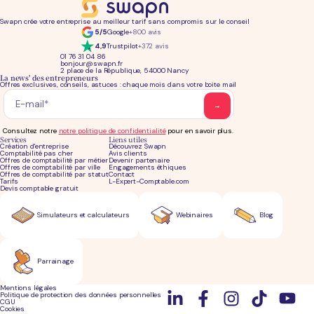
Swapn crée votre entreprise au meilleur tarif sans compromis sur le conseil
5/5
Google
+800 avis
4,9
Trustpilot
+372 avis
01 76 31 04 86
bonjour@swapn.fr
2 place de la République, 54000 Nancy
La news' des entrepreneurs
Offres exclusives, conseils, astuces : chaque mois dans votre boite mail
Consultez notre
notre politique de confidentialité
pour en savoir plus.
Services
Liens utiles
Création d'entreprise
Découvrez Swapn
Comptabilité pas cher
Avis clients
Offres de comptabilité par métier
Devenir partenaire
Offres de comptabilité par ville
Engagements éthiques
Offres de comptabilité par statut
Contact
Tarifs
L-Expert-Comptable.com
Devis comptable gratuit
Simulateurs et calculateurs
Webinaires
Blog
Parrainage
Mentions légales
Politique de protection des données personnelles
CGU
Cookies