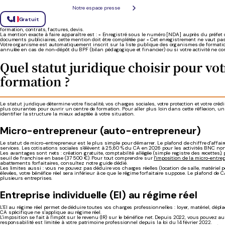
Notre espace presse
Le numéro d'enregistrement (NDA) : à quoi sert
Gratuit
Le NDA est un numéro à 11 chiffres qui identifie votre organisme de formation. Il doit figurer
formation, contrats, factures, devis.
La mention exacte à faire apparaître est : « Enregistré sous le numéro [NDA] auprès du préfet de
documents publiciaires, cette mention doit être complétée par « Cet enregistrement ne vaut pas
Votre organisme est automatiquement inscrit sur la liste publique des organismes de formation
annulée en cas de non-dépôt du BPF (bilan pédagogique et financier) ou si votre activité ne co
Quel statut juridique choisir pour vo
formation ?
Le statut juridique détermine votre fiscalité, vos charges sociales, votre protection et votre crédi
plus courantes pour ouvrir un centre de formation. Pour aller plus loin dans cette réflexion, u
identifier la structure la mieux adaptée à votre situation.
Micro-entrepreneur (auto-entrepreneur)
Le statut de micro-entrepreneur est le plus simple pour démarrer. Le plafond de chiffre d'affai
services. Les cotisations sociales s'élèvent à 25,60 % du CA en 2026 pour les activités BNC no
Les avantages sont nets : création gratuite, comptabilité allégée (simple registre des recettes),
seuil de franchise en base (37 500 €). Pour tout comprendre sur
l'imposition de la micro-entrep
abattements forfaitaires, consultez notre guide dédié.
Les limites aussi : vous ne pouvez pas déduire vos charges réelles (location de salle, matériel
élevées, votre bénéfice réel sera inférieur à ce que le régime forfaitaire suppose. Le plafond de 
plusieurs entreprises.
Entreprise individuelle (EI) au régime réel
L'EI au régime réel permet de déduire toutes vos charges professionnelles : loyer, matériel, dép
CA spécifique ne s'applique au régime réel.
L'imposition se fait à l'impôt sur le revenu (IR) sur le bénéfice net. Depuis 2022, vous pouvez auss
responsabilité est limitée à votre patrimoine professionnel depuis la loi du 14 février 2022.