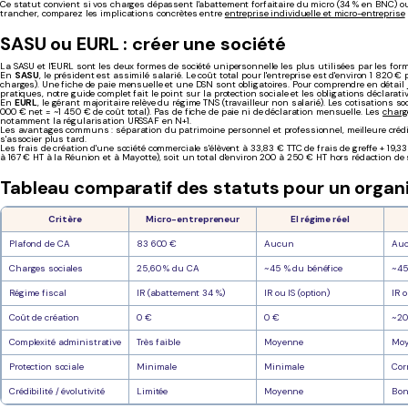
Ce statut convient si vos charges dépassent l'abattement forfaitaire du micro (34 % en BNC) ou
trancher, comparez les implications concrètes entre
entreprise individuelle et micro-entreprise
SASU ou EURL : créer une société
La SASU et l'EURL sont les deux formes de société unipersonnelle les plus utilisées par les fo
En
SASU
, le président est assimilé salarié. Le coût total pour l'entreprise est d'environ 1 820 €
charges). Une fiche de paie mensuelle et une DSN sont obligatoires. Pour comprendre en détail
pratiques, notre guide complet fait le point sur la protection sociale et les obligations déclarati
En
EURL
, le gérant majoritaire relève du régime TNS (travailleur non salarié). Les cotisations s
000 € net = ~1 450 € de coût total). Pas de fiche de paie ni de déclaration mensuelle. Les
charg
notamment la régularisation URSSAF en N+1.
Les avantages communs : séparation du patrimoine personnel et professionnel, meilleure crédib
s'associer plus tard.
Les frais de création d'une société commerciale s'élèvent à 33,83 € TTC de frais de greffe + 19,3
à 167 € HT à la Réunion et à Mayotte), soit un total d'environ 200 à 250 € HT hors rédaction de 
Tableau comparatif des statuts pour un organ
Critère
Micro-entrepreneur
EI régime réel
Plafond de CA
83 600 €
Aucun
Au
Charges sociales
25,60 % du CA
~45 % du bénéfice
~45
Régime fiscal
IR (abattement 34 %)
IR ou IS (option)
IR o
Coût de création
0 €
0 €
~20
Complexité administrative
Très faible
Moyenne
Mo
Protection sociale
Minimale
Minimale
Cor
Crédibilité / évolutivité
Limitée
Moyenne
Bo