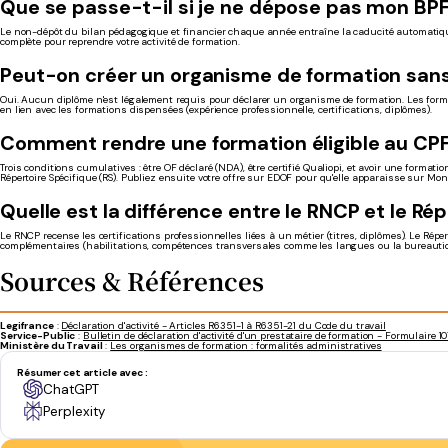
Que se passe-t-il si je ne dépose pas mon BPF
Le non-dépôt du bilan pédagogique et financier chaque année entraîne la caducité automatiqu
complète pour reprendre votre activité de formation.
Peut-on créer un organisme de formation san
Oui. Aucun diplôme n'est légalement requis pour déclarer un organisme de formation. Les form
en lien avec les formations dispensées (expérience professionnelle, certifications, diplômes).
Comment rendre une formation éligible au CPF
Trois conditions cumulatives : être OF déclaré (NDA), être certifié Qualiopi, et avoir une forma
Répertoire Spécifique (RS). Publiez ensuite votre offre sur EDOF pour qu'elle apparaisse sur M
Quelle est la différence entre le RNCP et le Ré
Le RNCP recense les certifications professionnelles liées à un métier (titres, diplômes). Le Répert
complémentaires (habilitations, compétences transversales comme les langues ou la bureauti
Sources & Références
Legifrance
:
Déclaration d'activité - Articles R6351-1 à R6351-21 du Code du travail
Service-Public
:
Bulletin de déclaration d'activité d'un prestataire de formation - Formulaire 
Ministère du Travail
:
Les organismes de formation : formalités administratives
Résumer cet article avec :
ChatGPT
Perplexity