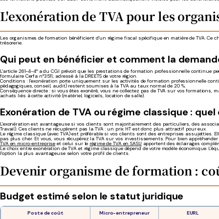
L'exonération de TVA pour les organ
Les organismes de formation bénéficient d'un régime fiscal spécifique en matière de TVA. Ce ch
trésorerie.
Qui peut en bénéficier et comment la demand
L'article 261-4-4° a du CGI prévoit que les prestations de formation professionnelle continue p
formulaire Cerfa n°3511, adressé à la DREETS de votre région.
Conditions : l'exonération porte uniquement sur les activités de formation professionnelle con
pédagogiques, conseil, audit) restent soumises à la TVA au taux normal de 20 %.
Conséquence directe : si vous êtes exonéré, vous ne collectez pas de TVA sur vos formations, 
achats liés à cette activité (matériel, logiciels, location de salle).
Exonération de TVA ou régime classique : quel c
L'exonération est avantageuse si vos clients sont majoritairement des particuliers, des associ
Travail). Ces clients ne récupèrent pas la TVA : un prix HT est donc plus attractif pour eux.
Le régime classique (avec TVA) est préférable si vos clients sont des entreprises assujetties. El
pas plus cher. Et vous, vous récupérez la TVA sur vos investissements. Pour bien appréhender
TVA en micro-entreprise
et celui sur le
régime de TVA en SASU
apportent des éclairages complém
Le choix entre exonération de TVA et régime classique dépend de votre modèle économique. L'é
l'option la plus avantageuse selon votre profil de clients.
Devenir organisme de formation : coû
Budget estimé selon le statut juridique
Poste de coût
Micro-entrepreneur
EURL