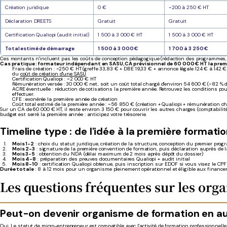
Création juridique
0 €
~200 à 250 € HT
Déclaration DREETS
Gratuit
Gratuit
Certification Qualiopi (audit initial)
1 500 à 3 000 € HT
1 500 à 3 000 € HT
Total estimé de démarrage
1 500 à 3 000 €
1 700 à 3 250 €
Ces montants n'incluent pas les coûts de conception pédagogique (rédaction des programmes, 
Cas pratique : formateur indépendant en SASU, CA prévisionnel de 60 000 € HT la prem
Frais de création : ~250 € HT (greffe 33,83 € + DBE 19,33 € + annonce légale 124 € à 142 €
du
coût de création d'une SASU
.
Certification Qualiopi : ~2 000 € HT
Rémunération versée : 30 000 € net, soit un coût total chargé d'environ 54 600 € (~82 % 
ACRE éventuelle : réduction de cotisations la première année. Retrouvez les conditions po
effectuer.
CFE : exonérée la première année de création
Coût total estimé de la première année : ~56 850 € (création + Qualiopi + rémunération c
Sur un CA de 60 000 € HT, il reste environ 3 150 € pour couvrir les autres charges (comptabilité
budget est serré la première année : anticipez votre trésorerie.
Timeline type : de l'idée à la première formati
Mois 1-2
: choix du statut juridique, création de la structure, conception du premier pro
Mois 2-3
: signature de la première convention de formation, puis déclaration auprès de 
Mois 3-5
: obtention du NDA (délai maximum de 2 mois après dépôt du dossier)
Mois 4-8
: préparation des preuves documentaires Qualiopi + audit initial
Mois 8-10
: certification Qualiopi obtenue, puis inscription sur EDOF si vous visez le CPF
Durée totale
: 8 à 12 mois pour un organisme pleinement opérationnel et éligible aux financ
Les questions fréquentes sur les org
Peut-on devenir organisme de formation en a
Oui. Le statut de micro-entrepreneur est compatible avec l'activité de formation professionnell