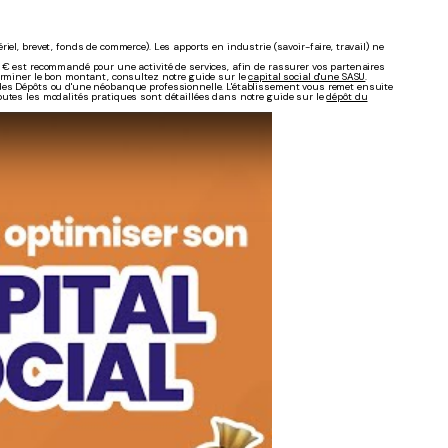
el, brevet, fonds de commerce). Les apports en industrie (savoir-faire, travail) ne
 € est recommandé pour une activité de services, afin de rassurer vos partenaires
terminer le bon montant, consultez notre guide sur le
capital social d'une SASU
.
 des Dépôts ou d'une néobanque professionnelle. L'établissement vous remet ensuite
outes les modalités pratiques sont détaillées dans notre guide sur le
dépôt du