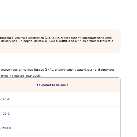
urnisseurs. Vos frais de création (200 à 300 €) dépassent immédiatement votre
 de services, un capital de 500 à 1 000 € suffit à couvrir les premiers frais et à
 à recevoir des annonces légales (SHAL, anciennement appelé journal d'annonces
hettes indicatives pour 2026 :
Fourchette de coût
- 195 €
- 195 €
- 230 €