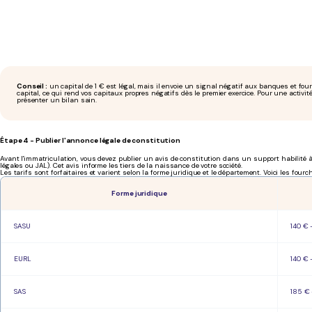
Conseil :
un capital de 1 € est légal, mais il envoie un signal négatif aux banques et fo
capital, ce qui rend vos capitaux propres négatifs dès le premier exercice. Pour une activité
présenter un bilan sain.
Étape 4 - Publier l'annonce légale de constitution
Avant l'immatriculation, vous devez publier un avis de constitution dans un support habilité
légales ou JAL). Cet avis informe les tiers de la naissance de votre société.
Les tarifs sont forfaitaires et varient selon la forme juridique et le département. Voici les fourc
Forme juridique
SASU
140 € 
EURL
140 € 
SAS
185 € 