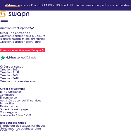
Blog
>
Création d'Entreprise
>
Création d'une entreprise en ligne | Création à 0€ | Étapes 2026
Création d'une entreprise en ligne | Création à 0€ | Étapes 2026
Webinaire
- Jeudi 13 août à 17h00 - SASU ou EURL : le mauvais choix peut vous coûter des m
Temps de lecture :
13 min
Résumé de l'article
Création d’entreprise
Créer une société prend 7 étapes et 1 à 2 semaines
: du choix du statut juridique à
Créer une entreprise
h.
Création d'entreprise à plusieurs
Quatre formes juridiques couvrent 90 % des créations
: SASU et EURL si vous êtes
Transformation micro-entreprise
objectifs.
Création d'entreprise en ligne
Les frais obligatoires vont de 177 à 267 €
: frais de greffe, annonce légale et décl
la création d'entreprise est gratuit.
Un compte bancaire professionnel est obligatoire
pour déposer le capital social et
Créer une société avec Swapn
Création de société avec Swapn
: les démarches sont prises en charge à 0 € avec l
4,9
Trustpilot
+372 avis
Créer par statut
Créez votre entreprise avec un
conseiller dédié
- 0€, sans engagement
Création SASU
Création EURL
Création SAS
5/5
Google
+800 avis
Création SARL
Création micro-entreprise
Créer par activité
BTP / Artisanat
Commerce
E-commerce
Grégoire Charroyer
Activités de conseil & services
Expert en création d’entreprise chez Swapn
Immobilier
Restauration
Société de nettoyage
Conciergerie
Transports / Taxi / VTC
Quelles sont les étapes pour créer une entreprise gratuitement et rapidement ?
Ressources utiles
Simulateur de statuts juridiques
Générateur de business plan