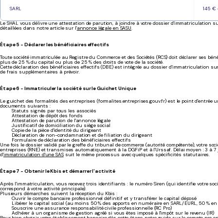
SARL
145 € 
Le SHAL vous délivre une attestation de parution, à joindre à votre dossier d'immatriculation s
détaillées dans notre article sur l'
annonce légale en SASU
.
Étape 5 - Déclarer les bénéficiaires effectifs
Toute société immatriculée au Registre du Commerce et des Sociétés (RCS) doit déclarer ses bénéf
plus de 25 % du capital ou plus de 25 % des droits de vote de la société.
Cette déclaration des bénéficiaires effectifs (DBE) est intégrée au dossier d'immatriculation su
de frais supplémentaires à prévoir.
Étape 6 - Immatriculer la société sur le Guichet Unique
Le guichet des formalités des entreprises (formalites.entreprises.gouv.fr) est le point d'entrée u
documents suivants :
Statuts signés par tous les associés
Attestation de dépôt des fonds
Attestation de parution de l'annonce légale
Justificatif de domiciliation du siège social
Copie de la pièce d'identité du dirigeant
Déclaration de non-condamnation et de filiation du dirigeant
Formulaire de déclaration des bénéficiaires effectifs
Une fois le dossier validé par le greffe du tribunal de commerce (autorité compétente), votre so
entreprises (RNE) et transmises automatiquement à la DGFiP et à l'Urssaf. Délai moyen : 3 à 7 jo
d'
immatriculation d'une SAS
suit le même processus avec quelques spécificités statutaires.
Étape 7 - Obtenir le Kbis et démarrer l'activité
Après l'immatriculation, vous recevez trois identifiants : le numéro Siren (qui identifie votre soci
correspond à votre activité principale).
Plusieurs démarches suivent la réception du Kbis :
Ouvrir le compte bancaire professionnel définitif et y transférer le capital déposé
Libérer le capital social (au moins 50 % des apports en numéraire en SARL/EURL, 50 % en
Souscrire une assurance responsabilité civile professionnelle (RC Pro)
Adhérer à un organisme de gestion agréé si vous êtes imposé à l'impôt sur le revenu (IR)
Pour bien choisir votre établissement bancaire dès cette étape, notre guide sur le
compte pro e