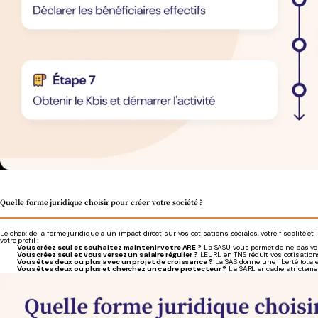
Quelle forme juridique choisir pour créer votre société ?
Le choix de la forme juridique a un impact direct sur vos cotisations sociales, votre fiscalité et
votre profil :
Vous créez seul et souhaitez maintenir votre ARE ?
La SASU vous permet de ne pas vou
Vous créez seul et vous versez un salaire régulier ?
L'EURL en TNS réduit vos cotisations
Vous êtes deux ou plus avec un projet de croissance ?
La SAS donne une liberté totale 
Vous êtes deux ou plus et cherchez un cadre protecteur ?
La SARL encadre strictement