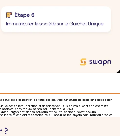
 la souplesse de gestion de votre société. Voici un guide de décision rapide selon
s verser de rémunération et de conserver 100 % de vos allocations chômage.
 sociales d'environ 30 points par rapport à la SASU.
dans l'organisation des pouvoirs et facilite l'entrée d'investisseurs.
 les relations entre associés, ce qui sécurise les projets familiaux ou stables.