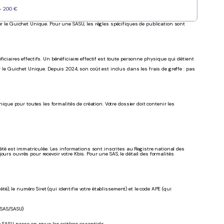
- 200 €
ur le Guichet Unique. Pour une SASU, les règles spécifiques de publication sont
iciaires effectifs. Un bénéficiaire effectif est toute personne physique qui détient
r le Guichet Unique. Depuis 2024, son coût est inclus dans les frais de greffe : pas
nique pour toutes les formalités de création. Votre dossier doit contenir les
ciété est immatriculée. Les informations sont inscrites au Registre national des
urs ouvrés pour recevoir votre Kbis. Pour une SAS, le détail des formalités
été), le numéro Siret (qui identifie votre établissement) et le code APE (qui
 SAS/SASU)
n SASU
passe en revue les critères essentiels.