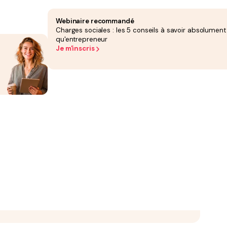
ans le détail :
onnelle
Webinaire recommandé
Charges sociales : les 5 conseils à savoir absolument
qu'entrepreneur
Je m'inscris
t la SARL. Votre choix dépend de trois critères principaux :
 ou la SARL.
S, ou travailleur non salarié - TNS (cotisations plus basses) en EURL/SARL avec
 souplesse des statuts.
vous hésitez encore entre plusieurs structures, le
simulateur de statut juridique
en
ivent contenir plusieurs mentions obligatoires :
sionnel. Pour une SASU, un
modèle de statuts SASU
gratuit et conforme est
if qui limite vos activités futures, et l'oubli de clauses d'agrément en SAS qui
avec un professionnel.
i vous empêcherait de facturer de la formation ou de la création de contenu
 et plus généralement, toutes opérations se rattachant directement ou