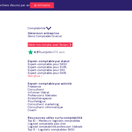
illiers d'euros par an
Je m'inscris
Comptabilité
, dissolution, liquidation et radiation.
Gérer mon entreprise
ches administratives.
Devis Comptable Gratuit
n, de greffe et les honoraires éventuels du liquidateur.
 cotisations sociales et fermeture des comptes.
 en SAS.
Gérer ma compta avec Swapn
tion judiciaire
, plus contraignante.
4,9
Trustpilot
+372 avis
Expert-comptable par statut
Expert-comptable pour SASU
Expert-comptable pour EURL
Je crée ma SASU
Expert-comptable pour SAS
Expert-comptable pour SARL
Voir plus >
Expert-comptable par activité
Freelance
Consultant
Infirmier libéral
Article mis à jour
Professions libérales
Le 25 juin 2026
Kinésithérapeute
Psychologue
Consultant marketing
Consultant informatique
Coach
Ressources utiles sur la comptabilité
Top 10 - Meilleurs logiciels comptables
Logiciel comptable pas cher
Logiciel comptabilité profession libérale
Top 8 - Logiciels comptables SASU