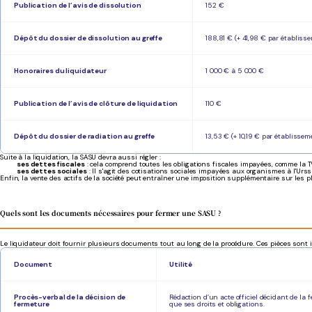
Publication de l’avis de dissolution
152 €
Dépôt du dossier de dissolution au greffe
188,81 € (+ 41,98 € par établiss
Honoraires du liquidateur
1 000 € à 5 000 €
Publication de l’avis de clôture de liquidation
110 €
Dépôt du dossier de radiation au greffe
13,53 € (+ 10,19 € par établisse
Suite à la liquidation, la SASU devra aussi régler :
ses dettes fiscales
: cela comprend toutes les obligations fiscales impayées, comme la TVA,
ses dettes sociales
: Il s'agit des cotisations sociales impayées aux organismes à l'Urssaf
Enfin, la vente des actifs de la société peut entraîner une imposition supplémentaire sur les p
Quels sont les documents nécessaires pour fermer une SASU ?
Le liquidateur doit fournir plusieurs documents tout au long de la procédure. Ces pièces sont i
Document
Utilité
Procès-verbal de la décision de
Rédaction d’un acte officiel décidant de la
fermeture
que ses droits et obligations.