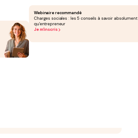
s un
procès-verbal (PV) de dissolution
. Puisqu’il est actionnaire unique, il n’y a
Webinaire recommandé
sa liquidation ;
Charges sociales : les 5 conseils à savoir absolument
qu'entrepreneur
Je m'inscris
férentes en cas de liquidation judiciaire.
ives de fermeture.
 légales. Il peut s’agir soit d'un
journal d'annonces légales (JAL)
, soit d'un
SASU.
ion :
tant du capital et l’adresse du siège ;
pi. Il faut transmettre plusieurs documents :
idateur dans un support d'annonces légales ;
alidée, la société est placée en liquidation.
oivent mentionner « Société en liquidation » ainsi que le nom du liquidateur.