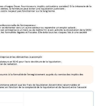
 charges (loyer, fournisseurs, impôts, cotisations sociales). Si la trésorerie de la
ettes, la fermeture peut éviter une liquidation judiciaire ;
s coûts ne peut pas fonctionner sur le long terme.
ofessionnelle de l’entrepreneur :
r se réorienter vers un autre secteur ou reprendre un emploi salarié ;
on entreprise à un tiers ou de mettre fin à son activité, la dissolution de la SASU
 les formalités légales et fiscales. Elle évite tous les risques liés à une société
entreprise et les démarches à accomplir.
dateurs et 110 € pour l’avis de clôture de la liquidation ;
ier de radiation.
 soumis à la formalité de l’enregistrement auprès du service des impôts des
ommerce prévoit que les frais de liquidation doivent être raisonnables et
er en fonction de la complexité de la liquidation et de l'accord entre l’associé