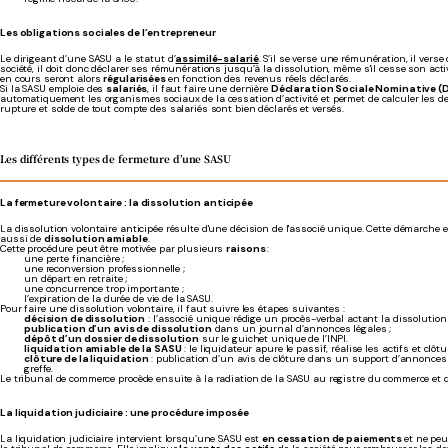
Les obligations sociales de l’entrepreneur
Le dirigeant d’une SASU a le statut d’
assimilé-salarié
. S’il se verse une rémunération, il vers
société, il doit donc déclarer ses rémunérations jusqu’à la dissolution, même s'il cesse son acti
en cours seront alors
régularisées
en fonction des revenus réels déclarés.
Si la SASU emploie des
salariés
, il faut faire une dernière
Déclaration Sociale Nominative (
automatiquement les organismes sociaux de la cessation d’activité et permet de calculer les de
rupture et solde de tout compte des salariés sont bien déclarés et versés.
Les différents types de fermeture d’une SASU
La fermeture volontaire : la dissolution anticipée
La dissolution volontaire anticipée résulte d'une décision de l'associé unique. Cette démarche
aussi de
dissolution amiable
.
Cette procédure peut être motivée par plusieurs
raisons
:
une perte financière ;
une reconversion professionnelle ;
un départ en retraite ;
une concurrence trop importante ;
l’expiration de la durée de vie de la SASU.
Pour faire une dissolution volontaire, il faut suivre les étapes suivantes :
décision de dissolution
: l’associé unique rédige un procès-verbal actant la dissolutio
publication d’un avis de dissolution
dans un journal d’annonces légales ;
dépôt d’un dossier de dissolution
sur le guichet unique de l’INPI.
liquidation amiable de la SASU
: le liquidateur apure le passif, réalise les actifs et clôt
clôture de la liquidation
: publication d’un avis de clôture dans un support d’annonces
greffe.
Le tribunal de commerce procède ensuite à la radiation de la SASU au registre du commerce et d
La liquidation judiciaire : une procédure imposée
La liquidation judiciaire intervient lorsqu’une SASU est
en cessation de paiements
et ne peu