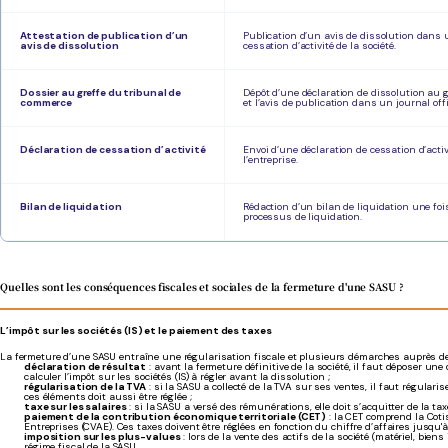
Attestation de publication d’un
Publication d’un avis de dissolution dans un
avis de dissolution
cessation d’activité de la société.
Dossier au greffe du tribunal de
Dépôt d’une déclaration de dissolution au g
commerce
et l’avis de publication dans un journal offi
Déclaration de cessation d’activité
Envoi d’une déclaration de cessation d’activi
l’entreprise.
Bilan de liquidation
Rédaction d’un bilan de liquidation une fois 
processus de liquidation.
Quelles sont les conséquences fiscales et sociales de la fermeture d'une SASU ?
L’impôt sur les sociétés (IS) et le paiement des taxes
La fermeture d’une SASU entraîne une régularisation fiscale et plusieurs démarches auprès de
déclaration de résultat
: avant la fermeture définitive de la société, il faut déposer une
calculer l’impôt sur les sociétés (IS) à régler avant la dissolution ;
régularisation de la TVA
: si la SASU a collecté de la TVA sur ses ventes, il faut régulari
ces éléments doit aussi être réglée ;
taxe sur les salaires
: si la SASU a versé des rémunérations, elle doit s’acquitter de la tax
paiement de la contribution économique territoriale (CET)
: la CET comprend la Cotis
Entreprises (CVAE). Ces taxes doivent être réglées en fonction du chiffre d’affaires jusqu'à 
imposition sur les plus-values
: lors de la vente des actifs de la société (matériel, bien
régime fiscal de la SASU.