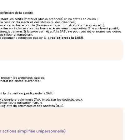
définitive de la société.
stant les actifs (matériel, stocks, créances) et les dettes en cours. ;
ar la cession du matériel, des stocks ou des créances ;
elon un ordre de priorité (fournisseurs, administrations, banques, etc.).
ère après la cession des biens et le règlement des dettes. Si le solde est positif,
enregistrement. Si le solde est négatif, la SASU ne peut pas régler toutes ses dettes.
n au tribunal compétent.
Ce document permet de passer à la
radiation de la SASU
.
recevoir les annonces légales.
 inclut les pièces suivantes :
t la disparition juridique de la SASU.
s derniers paiements (TVA, impôt sur les sociétés, etc.) ;
éviter toute cotisation future.
u Registre du commerce et des sociétés (RCS).