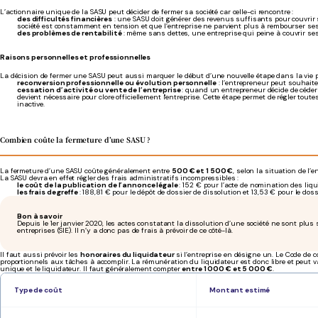
L’actionnaire unique de la SASU peut décider de fermer sa société car celle-ci rencontre :
des difficultés financières
: une SASU doit générer des revenus suffisants pour couvrir ses
société est constamment en tension et que l’entreprise ne parvient plus à rembourser ses d
des problèmes de rentabilité
: même sans dettes, une entreprise qui peine à couvrir se
Raisons personnelles et professionnelles
La décision de fermer une SASU peut aussi marquer le début d’une nouvelle étape dans la vie pr
reconversion professionnelle ou évolution personnelle
: l’entrepreneur peut souhaite
cessation d’activité ou vente de l’entreprise
: quand un entrepreneur décide de céder s
devient nécessaire pour clore officiellement l'entreprise. Cette étape permet de régler toutes
inactive.
Combien coûte la fermeture d’une SASU ?
La fermeture d’une SASU coûte généralement entre
500 € et 1 500 €
, selon la situation de l’
La SASU devra en effet régler des frais administratifs incompressibles :
le coût de la publication de l’annonce légale
: 152 € pour l’acte de nomination des liqui
les frais de greffe
: 188,81 € pour le dépôt de dossier de dissolution et 13,53 € pour le doss
Bon à savoir
Depuis le 1er janvier 2020, les actes constatant la dissolution d’une société ne sont plus
entreprises (SIE). Il n’y a donc pas de frais à prévoir de ce côté-là.
Il faut aussi prévoir les
honoraires du liquidateur
si l’entreprise en désigne un. Le Code de c
proportionnels aux tâches à accomplir. La rémunération du liquidateur est donc libre et peut vari
unique et le liquidateur. Il faut généralement compter
entre 1 000 € et 5 000 €
.
Type de coût
Montant estimé