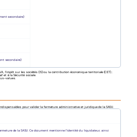
ement secondaire)
ment secondaire)
 l'impôt sur les sociétés (IS) ou la contribution économique territoriale (CET) ;
 et à la Sécurité sociale.
lus-values.
ndispensables pour valider la fermeture administrative et juridique de la SASU.
 fermeture de la SASU. Ce document mentionne l’identité du liquidateur, ainsi