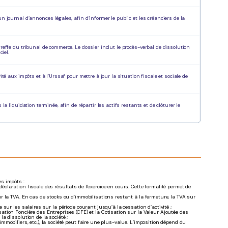
 journal d’annonces légales, afin d’informer le public et les créanciers de la
reffe du tribunal de commerce. Le dossier inclut le procès-verbal de dissolution
ciel.
té aux impôts et à l’Urssaf pour mettre à jour la situation fiscale et sociale de
la liquidation terminée, afin de répartir les actifs restants et de clôturer le
s impôts :
 déclaration fiscale des résultats de l’exercice en cours. Cette formalité permet de
ser la TVA. En cas de stocks ou d’immobilisations restant à la fermeture, la TVA sur
e sur les salaires sur la période courant jusqu’à la cessation d’activité ;
ation Foncière des Entreprises (CFE) et la Cotisation sur la Valeur Ajoutée des
la dissolution de la société ;
s immobiliers, etc.), la société peut faire une plus-value. L’imposition dépend du