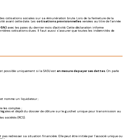
e des cotisations sociales sur sa rémunération brute. Lors de la fermeture de la
vité avant cette date. Les
cotisations provisionnelles
versées au titre de l’année
DSN)
avec les paies du dernier mois d'activité. Cette déclaration informe
rnières cotisations dues. Il faut aussi s’assurer que toutes les indemnités de
 est possible uniquement si la SASU est
en mesure de payer ses dettes
. On parle
n et nomme un liquidateur ;
ure les comptes ;
 légales et dépôt du dossier de clôture sur le guichet unique pour transmission au
es sociétés (RCS).
t pas redresser sa situation financière. Elle peut être initiée par l’associé unique ou