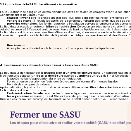
3. Liquidation de la SASU : les éléments à connaître
La liquidation vise à régler les dettes, vendre les actifs et solder les comptes avant la radiation 
Concrètement le liquidateur va :
réaliser l’inventaire
: il dresse un état des lieux précis du patrimoine de l’entreprise, en li
vendre les biens
: il liquide les actifs de la société pour obtenir des fonds, que ce soit p
payer les créanciers
: les fonds issus de la liquidation servent à rembourser les dettes s
Le liquidateur établit ensuite un
bilan de liquidation
. Ce document résume la situation financi
celui-ci est reversé à l’associé unique sous forme de boni de liquidation, soumis à des droits d'
Le liquidateur doit alors constater l’insuffisance d’actif et, si nécessaire, déclarer la situatio
L’associé unique doit valider le bilan de liquidation et rédiger un
procès-verbal de clôture
. 
Bon à savoir
À compter de la dissolution, le liquidateur a 3 ans pour clôturer la liquidation.
4. Les démarches administratives liées à la fermeture d’une SASU
Le liquidateur doit demander
la publication d’un avis de clôture
dans un support habilité à 
Il doit ensuite déposer un
dossier de clôture
auprès du
guichet unique
de l’Inpi. Ce dossier
le procès-verbal d’approbation du bilan de liquidation ;
l’attestation de parution de l’avis de clôture dans un journal d’annonces légales ;
l’extrait des comptes de clôture.
Après validation, le greffe du tribunal de commerce délivre le
certificat de radiation
, marquan
Le liquidateur doit enfin informer :
l’administration fiscale
pour mettre fin aux obligations fiscales et procéder aux éventuel
les organismes sociaux
(Urssaf, Sécurité sociale) pour signaler la cessation d’activité et 
Une fois ces formalités accomplies, la fermeture de la SASU devient définitive. Elle est radiée d