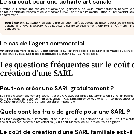
Le surcoût pour une activité artisanale
Si votre SARL exerce une activité artisanale, vous devez aussi vous immatriculer au Répertoire
de la Chambre de Métiers et de l'Artisanat (CMA). Les frais d'immatriculation au RM varient se
département.
Bon à savoir :
Le Stage Préalable à l'Installation (SPI), autrefois obligatoire pour les artisans
depuis la loi PACTE de 2019. Vous pouvez le suivre volontairement (environ 194 €), mais il n'
obligatoire.
Le cas de l'agent commercial
Un agent commercial en SARL doit s'inscrire au registre spécial des agents commerciaux, en pl
classique au RCS. Des frais spécifiques s'ajoutent aux 231 € de base.
Les questions fréquentes sur le coût 
création d'une SARL
Peut-on créer une SARL gratuitement ?
Les frais d'accompagnement peuvent être à 0 € avec certaines plateformes en ligne. En revanch
administratifs obligatoires (immatriculation RCS, DBE, annonce légale) sont incompressibles et
€
. Créer une SARL à 0 € au total est donc impossible.
Quels sont les frais de greffe pour une SARL ?
Les frais de greffe pour l'immatriculation d'une SARL au RCS s'élèvent à 33,83 €. Il faut y ajout
déclaration des bénéficiaires effectifs (DBE), soit un total de 53,16 € de frais de greffe.
Le coût de création d'une SARL familiale est-il 