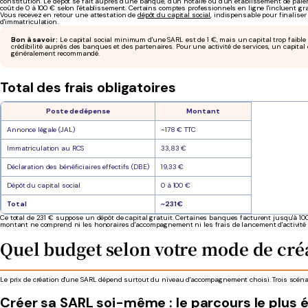
constitution. Le dépôt se fait auprès d'une banque, d'un notaire ou d'un établissement de pai
coût de 0 à 100 € selon l'établissement. Certains comptes professionnels en ligne l'incluent gr
Vous recevez en retour une attestation de
dépôt du capital social
, indispensable pour finaliser 
d'immatriculation.
Bon à savoir :
Le capital social minimum d'une SARL est de 1 €, mais un capital trop faible 
crédibilité auprès des banques et des partenaires. Pour une activité de services, un capital
généralement recommandé.
Total des frais obligatoires
Poste de dépense
Montant
Annonce légale (JAL)
~178 € TTC
Immatriculation au RCS
33,83 €
Déclaration des bénéficiaires effectifs (DBE)
19,33 €
Dépôt du capital social
0 à 100 €
Total
~231 €
Ce total de 231 € suppose un dépôt de capital gratuit. Certaines banques facturent jusqu'à 100
montant ne comprend ni les honoraires d'accompagnement ni les frais de lancement d'activité d
Quel budget selon votre mode de créa
Le prix de création d'une SARL dépend surtout du niveau d'accompagnement choisi. Trois scéna
Créer sa SARL soi-même : le parcours le plus