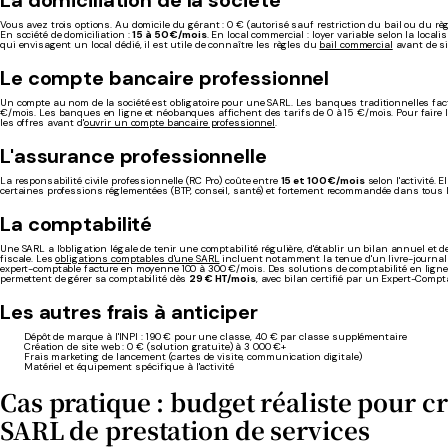
La domiciliation de la société
Vous avez trois options. Au domicile du gérant : 0 € (autorisé sauf restriction du bail ou du règ
En société de domiciliation :
15 à 50 €/mois
. En local commercial : loyer variable selon la locali
qui envisagent un local dédié, il est utile de connaître les règles du
bail commercial
avant de si
Le compte bancaire professionnel
Un compte au nom de la société est obligatoire pour une SARL. Les banques traditionnelles fac
€/mois. Les banques en ligne et néobanques affichent des tarifs de 0 à 15 €/mois. Pour faire 
les offres avant d'
ouvrir un compte bancaire professionnel
.
L'assurance professionnelle
La responsabilité civile professionnelle (RC Pro) coûte entre
15 et 100 €/mois
selon l'activité. E
certaines professions réglementées (BTP, conseil, santé) et fortement recommandée dans tous l
La comptabilité
Une SARL a l'obligation légale de tenir une comptabilité régulière, d'établir un bilan annuel et 
fiscale. Les
obligations comptables d'une SARL
incluent notamment la tenue d'un livre-journal 
expert-comptable facture en moyenne 100 à 300 €/mois. Des solutions de comptabilité en lig
permettent de gérer sa comptabilité dès
29 € HT/mois
, avec bilan certifié par un Expert-Compt
Les autres frais à anticiper
Dépôt de marque à l'INPI : 190 € pour une classe, 40 € par classe supplémentaire
Création de site web : 0 € (solution gratuite) à 3 000 €+
Frais marketing de lancement (cartes de visite, communication digitale)
Matériel et équipement spécifique à l'activité
Cas pratique : budget réaliste pour c
SARL de prestation de services