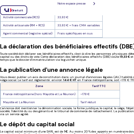
exclusivement en ligne via le guichet unique des formalités des entreprises (formalites.entrepri
Des frais supplémentaires s'appliquent selon le type d'activité :
Notre espace presse
Type d'activité
Frais d'immatriculation
Gratuit
Activité commerciale (RCS)
33,83 €
Activité artisanale (RM + RCS)
33,83 € + frais CMA variables
Agent commercial (registre spécial)
Frais spécifiques en sus
La déclaration des bénéficiaires effectifs (DBE
Toute société doit déclarer ses bénéficiaires effectifs, c'est-à-dire les personnes physiques d
capital ou des droits de vote. Cette déclaration des bénéficiaires effectifs (DBE) coûte
19,33 €
et
temps que le dossier d'immatriculation via le guichet unique.
La publication d'une annonce légale
Vous devez publier un avis de constitution dans un journal d'annonces légales (JAL) habilité
siège social. Le tarif est réglementé : environ
144 € HT
en France métropolitaine, soit ~178 € TT
Zone
Tarif TTC
France métropolitaine (hors Mayotte et La Réunion)
~178 €
Mayotte et La Réunion
Tarif réduit
L'annonce doit mentionner la dénomination sociale, la forme juridique, le capital, le siège, l'objet 
société, l'identité du ou des gérants et le tribunal de commerce de rattachement. La publication
via un service agréé.
Le dépôt du capital social
Le capital social minimum d'une SARL est de
1 €
. Au moins 20 % des apports en numéraire doive