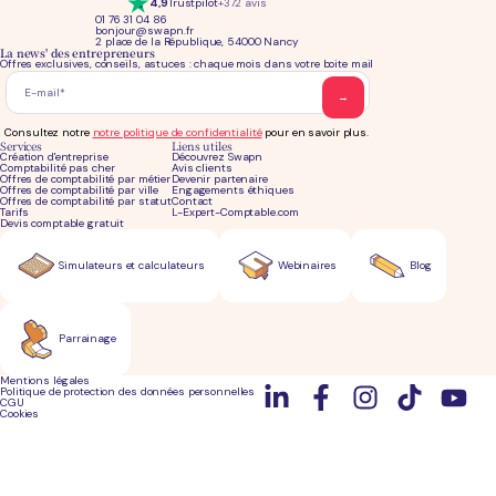
4,9
Trustpilot
+372 avis
01 76 31 04 86
bonjour@swapn.fr
2 place de la République, 54000 Nancy
La news' des entrepreneurs
Offres exclusives, conseils, astuces : chaque mois dans votre boite mail
Consultez notre
notre politique de confidentialité
pour en savoir plus.
Services
Liens utiles
Création d'entreprise
Découvrez Swapn
Comptabilité pas cher
Avis clients
Offres de comptabilité par métier
Devenir partenaire
Offres de comptabilité par ville
Engagements éthiques
Offres de comptabilité par statut
Contact
Tarifs
L-Expert-Comptable.com
Devis comptable gratuit
Simulateurs et calculateurs
Webinaires
Blog
Parrainage
Mentions légales
Politique de protection des données personnelles
CGU
Cookies