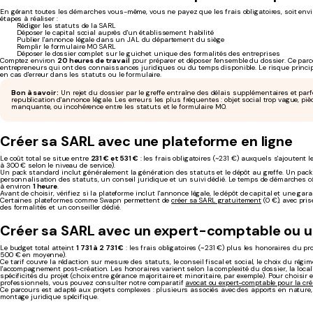
En gérant toutes les démarches vous-même, vous ne payez que les frais obligatoires, soit env
étapes à réaliser :
Rédiger les statuts de la SARL
Déposer le capital social auprès d'un établissement habilité
Publier l'annonce légale dans un JAL du département du siège
Remplir le formulaire M0 SARL
Déposer le dossier complet sur le guichet unique des formalités des entreprises
Comptez environ
20 heures de travail
pour préparer et déposer l'ensemble du dossier. Ce par
entrepreneurs qui ont des connaissances juridiques ou du temps disponible. Le risque principa
en cas d'erreur dans les statuts ou le formulaire.
Bon à savoir :
Un rejet du dossier par le greffe entraîne des délais supplémentaires et parf
republication d'annonce légale. Les erreurs les plus fréquentes : objet social trop vague, pièc
manquante, ou incohérence entre les statuts et le formulaire M0.
Créer sa SARL avec une plateforme en ligne
Le coût total se situe entre
231 € et 531 €
: les frais obligatoires (~231 €) auxquels s'ajoutent l
à 300 € selon le niveau de service).
Un pack standard inclut généralement la génération des statuts et le dépôt au greffe. Un pac
personnalisation des statuts, un conseil juridique et un suivi dédié. Le temps de démarches 
à environ
1 heure
.
Avant de choisir, vérifiez si la plateforme inclut l'annonce légale, le dépôt de capital et une gara
Certaines plateformes comme Swapn permettent de
créer sa SARL gratuitement
(0 €), avec pri
des formalités et un conseiller dédié.
Créer sa SARL avec un expert-comptable ou u
Le budget total atteint
1 731 à 2 731 €
: les frais obligatoires (~231 €) plus les honoraires du pr
500 € en moyenne).
Ce tarif couvre la rédaction sur mesure des statuts, le conseil fiscal et social, le choix du régim
l'accompagnement post-création. Les honoraires varient selon la complexité du dossier, la local
spécificités du projet (choix entre gérance majoritaire et minoritaire, par exemple). Pour choisir
professionnels, vous pouvez consulter notre comparatif
avocat ou expert-comptable pour la cré
Ce parcours est adapté aux projets complexes : plusieurs associés avec des apports en nature,
montage juridique spécifique.