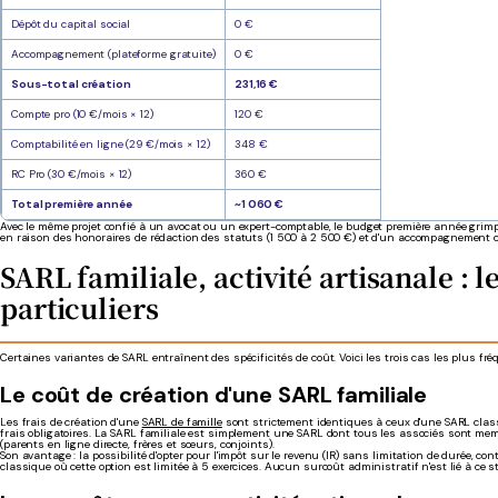
Dépôt du capital social
0 €
Accompagnement (plateforme gratuite)
0 €
Sous-total création
231,16 €
Compte pro (10 €/mois × 12)
120 €
Comptabilité en ligne (29 €/mois × 12)
348 €
RC Pro (30 €/mois × 12)
360 €
Total première année
~1 060 €
Avec le même projet confié à un avocat ou un expert-comptable, le budget première année grim
en raison des honoraires de rédaction des statuts (1 500 à 2 500 €) et d'un accompagnement 
SARL familiale, activité artisanale : l
particuliers
Certaines variantes de SARL entraînent des spécificités de coût. Voici les trois cas les plus fré
Le coût de création d'une SARL familiale
Les frais de création d'une
SARL de famille
sont strictement identiques à ceux d'une SARL class
frais obligatoires. La SARL familiale est simplement une SARL dont tous les associés sont me
(parents en ligne directe, frères et sœurs, conjoints).
Son avantage : la possibilité d'opter pour l'impôt sur le revenu (IR) sans limitation de durée, c
classique où cette option est limitée à 5 exercices. Aucun surcoût administratif n'est lié à ce s