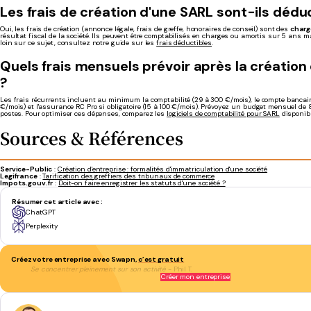
Les frais de création d'une SARL sont-ils dédu
Oui, les frais de création (annonce légale, frais de greffe, honoraires de conseil) sont des
charg
résultat fiscal de la société. Ils peuvent être comptabilisés en charges ou amortis sur 5 ans 
loin sur ce sujet, consultez notre guide sur les
frais déductibles
.
Quels frais mensuels prévoir après la création
?
Les frais récurrents incluent au minimum la comptabilité (29 à 300 €/mois), le compte bancair
€/mois) et l'assurance RC Pro si obligatoire (15 à 100 €/mois). Prévoyez un budget mensuel de
postes. Pour optimiser ces dépenses, comparez les
logiciels de comptabilité pour SARL
disponibl
Sources & Références
Service-Public
:
Création d'entreprise : formalités d'immatriculation d'une société
Legifrance
:
Tarification des greffiers des tribunaux de commerce
Impots.gouv.fr
:
Doit-on faire enregistrer les statuts d'une société ?
Résumer cet article avec :
ChatGPT
Perplexity
Créez votre entreprise avec Swapn,
c’est gratuit
Se concentrer pleinement sur son activité
- Phil T.
Créer mon entreprise