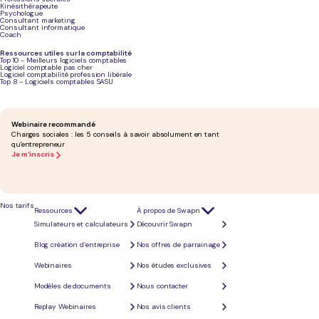
Chaque poste est détaillé ci-dessous, avec un cas pratique chiffré pour anticiper votre budget r
Kinésithérapeute
Psychologue
Quels sont les frais obligatoires pour
Consultant marketing
Consultant informatique
Coach
une SARL ?
Ressources utiles sur la comptabilité
Top 10 - Meilleurs logiciels comptables
Logiciel comptable pas cher
Logiciel comptabilité profession libérale
Top 8 - Logiciels comptables SASU
Webinaire recommandé
Charges sociales : les 5 conseils à savoir absolument en tant
qu'entrepreneur
Je m'inscris
Nos tarifs
Ressources
À propos de Swapn
Simulateurs et calculateurs
Découvrir Swapn
Blog création d’entreprise
Nos offres de parrainage
Webinaires
Nos études exclusives
Quel que soit votre mode de création, quatre postes de dépenses sont incompressibles. Ils total
Modèles de documents
Nous contacter
Les frais d'immatriculation au RCS
Replay Webinaires
Nos avis clients
L'
immatriculation d'une SARL
au Registre du Commerce et des Sociétés (RCS) coûte
33,83 €
. Le 