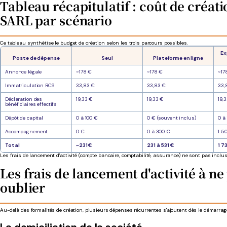
Tableau récapitulatif : coût de créat
SARL par scénario
Ce tableau synthétise le budget de création selon les trois parcours possibles.
Ex
Poste de dépense
Seul
Plateforme en ligne
Annonce légale
~178 €
~178 €
~17
Immatriculation RCS
33,83 €
33,83 €
33,
Déclaration des
19,33 €
19,33 €
19,
bénéficiaires effectifs
Dépôt de capital
0 à 100 €
0 € (souvent inclus)
0 à
Accompagnement
0 €
0 à 300 €
1 5
Total
~231 €
231 à 531 €
1 7
Les frais de lancement d'activité (compte bancaire, comptabilité, assurance) ne sont pas inclu
Les frais de lancement d'activité à ne
oublier
Au-delà des formalités de création, plusieurs dépenses récurrentes s'ajoutent dès le démarrage