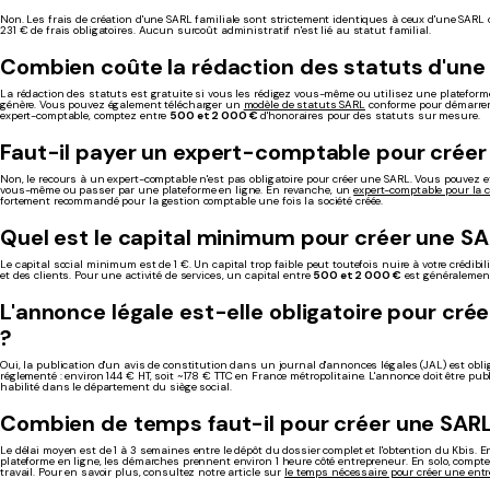
Non. Les frais de création d'une SARL familiale sont strictement identiques à ceux d'une SARL 
231 € de frais obligatoires. Aucun surcoût administratif n'est lié au statut familial.
Combien coûte la rédaction des statuts d'une
La rédaction des statuts est gratuite si vous les rédigez vous-même ou utilisez une plateforme
génère. Vous pouvez également télécharger un
modèle de statuts SARL
conforme pour démarrer
expert-comptable, comptez entre
500 et 2 000 €
d'honoraires pour des statuts sur mesure.
Faut-il payer un expert-comptable pour créer
Non, le recours à un expert-comptable n'est pas obligatoire pour créer une SARL. Vous pouvez 
vous-même ou passer par une plateforme en ligne. En revanche, un
expert-comptable pour la c
fortement recommandé pour la gestion comptable une fois la société créée.
Quel est le capital minimum pour créer une SA
Le capital social minimum est de 1 €. Un capital trop faible peut toutefois nuire à votre crédib
et des clients. Pour une activité de services, un capital entre
500 et 2 000 €
est généralement
L'annonce légale est-elle obligatoire pour cré
?
Oui, la publication d'un avis de constitution dans un journal d'annonces légales (JAL) est oblig
réglementé : environ 144 € HT, soit ~178 € TTC en France métropolitaine. L'annonce doit être pu
habilité dans le département du siège social.
Combien de temps faut-il pour créer une SARL
Le délai moyen est de 1 à 3 semaines entre le dépôt du dossier complet et l'obtention du Kbis.
plateforme en ligne, les démarches prennent environ 1 heure côté entrepreneur. En solo, compt
travail. Pour en savoir plus, consultez notre article sur
le temps nécessaire pour créer une entr