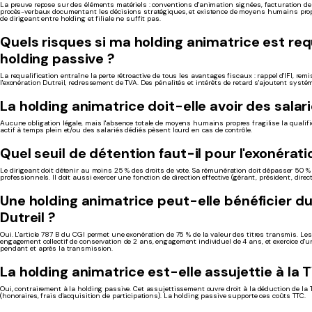
La preuve repose sur des éléments matériels : conventions d'animation signées, facturation 
procès-verbaux documentant les décisions stratégiques, et existence de moyens humains propr
de dirigeant entre holding et filiale ne suffit pas.
Quels risques si ma holding animatrice est req
holding passive ?
La requalification entraîne la perte rétroactive de tous les avantages fiscaux : rappel d'IFI, rem
l'exonération Dutreil, redressement de TVA. Des pénalités et intérêts de retard s'ajoutent syst
La holding animatrice doit-elle avoir des salari
Aucune obligation légale, mais l'absence totale de moyens humains propres fragilise la qualifi
actif à temps plein et/ou des salariés dédiés pèsent lourd en cas de contrôle.
Quel seuil de détention faut-il pour l'exonératio
Le dirigeant doit détenir au moins 25 % des droits de vote. Sa rémunération doit dépasser 50 
professionnels. Il doit aussi exercer une fonction de direction effective (gérant, président, direc
Une holding animatrice peut-elle bénéficier d
Dutreil ?
Oui. L'article 787 B du CGI permet une exonération de 75 % de la valeur des titres transmis. Les
engagement collectif de conservation de 2 ans, engagement individuel de 4 ans, et exercice d'un
pendant et après la transmission.
La holding animatrice est-elle assujettie à la 
Oui, contrairement à la holding passive. Cet assujettissement ouvre droit à la déduction de la
(honoraires, frais d'acquisition de participations). La holding passive supporte ces coûts TTC.