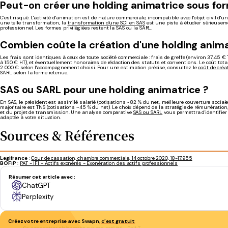
Peut-on créer une holding animatrice sous for
C'est risqué. L'activité d'animation est de nature commerciale, incompatible avec l'objet civil d'u
une telle transformation, la
transformation d'une SCI en SAS
est une piste à étudier sérieuse
professionnel. Les formes privilégiées restent la SAS ou la SARL.
Combien coûte la création d'une holding anima
Les frais sont identiques à ceux de toute société commerciale : frais de greffe (environ 37,45 € 
à 150 € HT), et éventuellement honoraires de rédaction des statuts et conventions. Le coût tota
2 000 € selon l'accompagnement choisi. Pour une estimation précise, consultez le
coût de créa
SARL selon la forme retenue.
SAS ou SARL pour une holding animatrice ?
En SAS, le président est assimilé salarié (cotisations ~82 % du net, meilleure couverture sociale
majoritaire est TNS (cotisations ~45 % du net). Le choix dépend de la stratégie de rémunératio
et du projet de transmission. Une analyse comparative
SAS ou SARL
vous permettra d'identifier
adaptée à votre situation.
Sources & Références
Legifrance
:
Cour de cassation, chambre commerciale, 14 octobre 2020, 18-17.955
BOFiP
:
PAT - IFI - Actifs exonérés - Exonération des actifs professionnels
Résumer cet article avec :
ChatGPT
Perplexity
Créez votre entreprise avec Swapn,
c’est gratuit