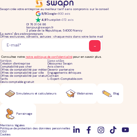
Swapn crée votre entreprise au meilleur tarif sans compromis sur le conseil
5/5
Google
+800 avis
4,9
Trustpilot
+372 avis
01 76 31 04 86
bonjour@swapn.fr
2 place de la République, 54000 Nancy
La news' des entrepreneurs
Offres exclusives, conseils, astuces : chaque mois dans votre boite mail
Consultez notre
notre politique de confidentialité
pour en savoir plus.
Services
Liens utiles
Création d'entreprise
Découvrez Swapn
Comptabilité pas cher
Avis clients
Offres de comptabilité par métier
Devenir partenaire
Offres de comptabilité par ville
Engagements éthiques
Offres de comptabilité par statut
Contact
Tarifs
L-Expert-Comptable.com
Devis comptable gratuit
Simulateurs et calculateurs
Webinaires
Blog
Parrainage
Mentions légales
Politique de protection des données personnelles
CGU
Cookies