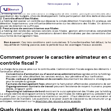
Les trois conditions cumulatives de l'animatio
Notre espace presse
Gratuit
1. Participation active à la conduite de la politique du groupe
La holding doit définir les orientations stratégiques de ses filiales : politique commerciale, dé
approbation des budgets, choix de développement. Cette participation doit être réelle et docume
2. Contrôle effectif des filiales
La holding doit exercer un contrôle qui dépasse la simple détention financière. En pratique, ce
détention majoritaire ou une influence déterminante sur les décisions des filiales. Un actionn
pouvoir de direction ne suffit pas.
3. Prestations de services internes aux filiales
La holding doit rendre des services concrets à ses filiales : gestion administrative, comptabilité
humaines, conseil juridique. Ces prestations doivent être formalisées par des conventions d'a
sous forme de management fees.
Bon à savoir :
Ces trois conditions sont cumulatives. Si l'une d'entre elles fait défaut, la ho
requalifiée en holding passive, avec la perte de tous les avantages fiscaux associés.
Comment prouver le caractère animateur en 
contrôle fiscal ?
La charge de la preuve pèse sur le contribuable. L'administration fiscale exigera des éléments
l'animation effective :
Conventions d'animation ou d'assistance administrative
signées entre la holding et
document clé : elles détaillent les services rendus, leur périmètre et leur tarification.
Procès-verbaux d'assemblées et de conseils
documentant les décisions stratégiques 
pour le compte du groupe.
Factures de management fees
attestant la facturation effective des prestations de ser
Organigramme et contrats de travail
prouvant l'existence de moyens humains propres 
dédiés, dirigeant actif).
Reporting et tableaux de bord
montrant le suivi opérationnel des filiales par la holding
La simple identité de dirigeant entre la holding et ses filiales (le même gérant ou président da
ne suffit pas. La jurisprudence est constante sur ce point : il faut démontrer une animation ré
superposition de mandats. Les questions à se poser avant de s'associer ou de structurer un gr
anticipées, notamment sur la
répartition des pouvoirs entre associés
.
Quels risques en cas de requalification en hol