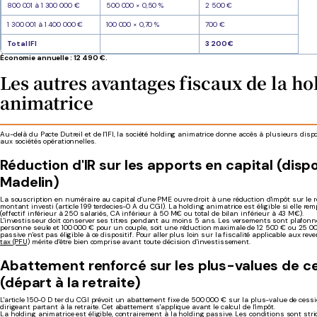
800 001 à 1 300 000 €
500 000 × 0,50 %
2 500 €
1 300 001 à 1 400 000 €
100 000 × 0,70 %
700 €
Total IFI
3 200 €
Économie annuelle : 12 490 €.
Les autres avantages fiscaux de la ho
animatrice
Au-delà du Pacte Dutreil et de l'IFI, la société holding animatrice donne accès à plusieurs disp
aux sociétés opérationnelles.
Réduction d'IR sur les apports en capital (dispo
Madelin)
La souscription en numéraire au capital d'une PME ouvre droit à une réduction d'impôt sur le 
montant investi (article 199 terdecies-0 A du CGI). La holding animatrice est éligible si elle re
(effectif inférieur à 250 salariés, CA inférieur à 50 M€ ou total de bilan inférieur à 43 M€).
L'investisseur doit conserver ses titres pendant au moins 5 ans. Les versements sont plafon
personne seule et 100 000 € pour un couple, soit une réduction maximale de 12 500 € ou 25 0
passive n'est pas éligible à ce dispositif. Pour aller plus loin sur la fiscalité applicable aux re
tax (PFU)
mérite d'être bien comprise avant toute décision d'investissement.
Abattement renforcé sur les plus-values de c
(départ à la retraite)
L'article 150-0 D ter du CGI prévoit un abattement fixe de 500 000 € sur la plus-value de cessio
dirigeant partant à la retraite. Cet abattement s'applique avant le calcul de l'impôt.
La holding animatrice est éligible, contrairement à la holding passive. Les conditions sont stric