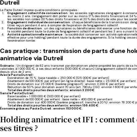
Dutreil
Le Pacte Dutreil impose quatre conditions principales :
Engagement collectif de conservation
: les associés signataires s'engagent à conserv
au moins 2 ans. L'engagement doit porter sur au moins 17 % des droits financiers et 34 % 
les sociétés non cotées (10 % des droits financiers et 20 % des droits de vote pour les sociét
Engagement individuel de conservation
: chaque bénéficiaire de la transmission s'en
titres reçus pendant 4 ans à compter de l'expiration de l'engagement collectif.
Fonction de direction
: un des signataires ou bénéficiaires doit exercer une fonction de 
la société pendant toute la durée de l'engagement collectif et pendant les 3 ans suivant 
Activité opérationnelle maintenue
: la société doit conserver son activité opérationne
effective pour une holding) pendant toute la durée des engagements. Si la holding cesse d'
l'exonération tombe.
Cas pratique : transmission de parts d'une hol
animatrice via Dutreil
Scénario :
Un dirigeant de 62 ans transmet par donation en pleine propriété les parts de sa h
valorisées à 1 000 000 €, à ses deux enfants (500 000 € chacun). L'engagement collectif de co
depuis plus de 2 ans.
Avec le Pacte Dutreil :
Exonération de 75 % : base taxable = 250 000 € (125 000 € par enfant)
Abattement de 100 000 € par enfant (en ligne directe) : base nette = 25 000 € par enfant
Droits de donation sur 25 000 € (barème progressif) : environ 3 200 € par enfant
Réduction de 50 % pour donation avant 70 ans (art. 790 du CGI) : environ 1 600 € par enf
Total des droits pour les deux enfants : environ 3 200 €
Sans le Pacte Dutreil :
Base taxable = 1 000 000 € (500 000 € par enfant)
Abattement de 100 000 € par enfant : base nette = 400 000 € par enfant
Droits de donation sur 400 000 € (barème progressif, tranche à 20 %) : environ 78 200 € 
Total des droits pour les deux enfants : environ 156 400 €
Économie grâce au Pacte Dutreil : environ 153 000 €.
Holding animatrice et IFI : comment
ses titres ?