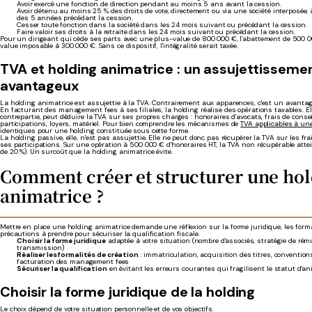
Avoir exercé une fonction de direction pendant au moins 5 ans avant la cession.
Avoir détenu au moins 25 % des droits de vote, directement ou via une société interposée
des 5 années précédant la cession.
Cesser toute fonction dans la société dans les 24 mois suivant ou précédant la cession.
Faire valoir ses droits à la retraite dans les 24 mois suivant ou précédant la cession.
Pour un dirigeant qui cède ses parts avec une plus-value de 800 000 €, l'abattement de 500 
value imposable à 300 000 €. Sans ce dispositif, l'intégralité serait taxée.
TVA et holding animatrice : un assujettisseme
avantageux
La holding animatrice est assujettie à la TVA. Contrairement aux apparences, c'est un avantag
En facturant des management fees à ses filiales, la holding réalise des opérations taxables. Elle
contrepartie, peut déduire la TVA sur ses propres charges : honoraires d'avocats, frais de conseil
participations, loyers, matériel. Pour bien comprendre les mécanismes de
TVA applicables à un
identiques pour une holding constituée sous cette forme.
La holding passive, elle, n'est pas assujettie. Elle ne peut donc pas récupérer la TVA sur les frai
ses participations. Sur une opération à 500 000 € d'honoraires HT, la TVA non récupérable atte
de 20 %). Un surcoût que la holding animatrice évite.
Comment créer et structurer une ho
animatrice ?
Mettre en place une holding animatrice demande une réflexion sur la forme juridique, les formal
précautions à prendre pour sécuriser la qualification fiscale.
Choisir la forme juridique
adaptée à votre situation (nombre d'associés, stratégie de rému
transmission)
Réaliser les formalités de création
: immatriculation, acquisition des titres, convention
facturation des management fees
Sécuriser la qualification
en évitant les erreurs courantes qui fragilisent le statut d'an
Choisir la forme juridique de la holding
Le choix dépend de votre situation personnelle et de vos objectifs.