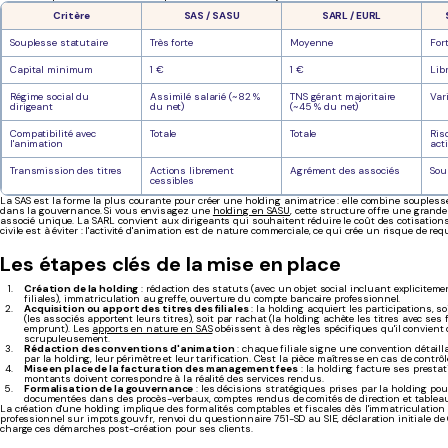
Critère
SAS / SASU
SARL / EURL
Souplesse statutaire
Très forte
Moyenne
For
Capital minimum
1 €
1 €
Lib
Régime social du
Assimilé salarié (~82 %
TNS gérant majoritaire
Var
dirigeant
du net)
(~45 % du net)
Compatibilité avec
Totale
Totale
Risq
l'animation
act
Transmission des titres
Actions librement
Agrément des associés
Sou
cessibles
La SAS est la forme la plus courante pour créer une holding animatrice : elle combine souplesse 
dans la gouvernance. Si vous envisagez une
holding en SASU
, cette structure offre une grande 
associé unique. La SARL convient aux dirigeants qui souhaitent réduire le coût des cotisations 
civile est à éviter : l'activité d'animation est de nature commerciale, ce qui crée un risque de requ
Les étapes clés de la mise en place
Création de la holding
: rédaction des statuts (avec un objet social incluant expliciteme
filiales), immatriculation au greffe, ouverture du compte bancaire professionnel.
Acquisition ou apport des titres des filiales
: la holding acquiert les participations, s
(les associés apportent leurs titres), soit par rachat (la holding achète les titres avec se
emprunt). Les
apports en nature en SAS
obéissent à des règles spécifiques qu'il convient 
scrupuleusement.
Rédaction des conventions d'animation
: chaque filiale signe une convention détaill
par la holding, leur périmètre et leur tarification. C'est la pièce maîtresse en cas de contrôl
Mise en place de la facturation des management fees
: la holding facture ses prestat
montants doivent correspondre à la réalité des services rendus.
Formalisation de la gouvernance
: les décisions stratégiques prises par la holding pou
documentées dans des procès-verbaux, comptes rendus de comités de direction et tableau
La création d'une holding implique des formalités comptables et fiscales dès l'immatriculation :
professionnel sur impots.gouv.fr, renvoi du questionnaire 751-SD au SIE, déclaration initiale 
charge ces démarches post-création pour ses clients.