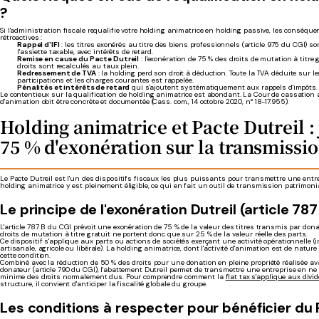
?
Si l'administration fiscale requalifie votre holding animatrice en holding passive, les conséque
rétroactives :
Rappel d'IFI
: les titres exonérés au titre des biens professionnels (article 975 du CGI) s
l'assiette taxable, avec intérêts de retard.
Remise en cause du Pacte Dutreil
: l'exonération de 75 % des droits de mutation à titre 
droits sont recalculés au taux plein.
Redressement de TVA
: la holding perd son droit à déduction. Toute la TVA déduite sur le
participations et les charges courantes est rappelée.
Pénalités et intérêts de retard
qui s'ajoutent systématiquement aux rappels d'impôts.
Le contentieux sur la qualification de holding animatrice est abondant. La Cour de cassation 
d'animation doit être concrète et documentée (Cass. com., 14 octobre 2020, n° 18-17.955).
Holding animatrice et Pacte Dutreil :
75 % d'exonération sur la transmissi
Le Pacte Dutreil est l'un des dispositifs fiscaux les plus puissants pour transmettre une entr
holding animatrice y est pleinement éligible, ce qui en fait un outil de transmission patrimonial
Le principe de l'exonération Dutreil (article 78
L'article 787 B du CGI prévoit une exonération de 75 % de la valeur des titres transmis par don
droits de mutation à titre gratuit ne portent donc que sur 25 % de la valeur réelle des parts.
Ce dispositif s'applique aux parts ou actions de sociétés exerçant une activité opérationnelle (i
artisanale, agricole ou libérale). La holding animatrice, dont l'activité d'animation est de natur
cette condition.
Combiné avec la réduction de 50 % des droits pour une donation en pleine propriété réalisée a
donateur (article 790 du CGI), l'abattement Dutreil permet de transmettre une entreprise en ne
minime des droits normalement dus. Pour comprendre comment la
flat tax s'applique aux divi
structure, il convient d'anticiper la fiscalité globale du groupe.
Les conditions à respecter pour bénéficier du