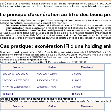
L'IFI (Impôt sur la Fortune Immobilière) taxe le patrimoine immobilier net supérieur à 1 300 000 
holding animatrice peuvent en être totalement exonérées si elles sont qualifiées de biens prof
Le principe d'exonération au titre des biens pr
L'article 975 du CGI prévoit que les parts de sociétés qualifiées de biens professionnels sont ex
holding animatrice, trois conditions doivent être réunies :
Détention minimale
: le dirigeant doit détenir au moins 25 % des droits de vote de la hol
Rémunération
: la rémunération tirée de la holding doit dépasser 50 % des revenus prof
Fonction de direction effective
: le dirigeant doit exercer une fonction de gérant, prési
Si l'une de ces conditions n'est plus remplie (par exemple, si des revenus fonciers importants f
rémunération sous le seuil de 50 %), l'exonération est perdue pour l'année concernée. La quest
salarié
pour le président d'une holding en SAS est directement liée à ces conditions de rémunér
Cas pratique : exonération IFI d'une holding an
Scénario :
Un dirigeant détient 80 % d'une holding animatrice valorisée à 2 000 000 €, soit 1 6
patrimoine immobilier net taxable total s'élève à 3 000 000 € (dont 1 600 000 € liés aux titres de
rémunération de président (90 000 €/an) est son seul revenu professionnel.
Sans le statut de holding animatrice :
Les titres sont inclus dans l'assiette IFI. Patrimoine taxable : 3 000 000 €.
Tranche
Calcul
Montant
800 001 à 1 300 000 €
500 000 × 0,50 %
2 500 €
1 300 001 à 2 570 000 €
1 270 000 × 0,70 %
8 890 €
2 570 001 à 3 000 000 €
430 000 × 1,00 %
4 300 €
Total IFI
15 690 €
Avec le statut de holding animatrice (conditions remplies) :
Les 1 600 000 € de titres sont exonérés au titre des biens professionnels. Patrimoine taxable : 
Tranche
Calcul
Montant