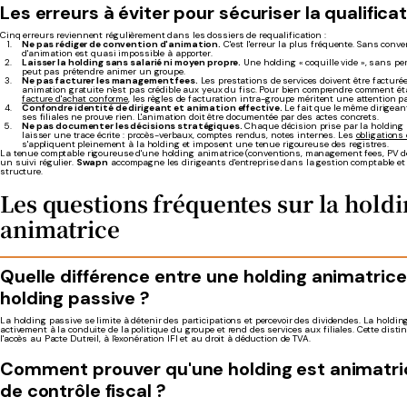
Les erreurs à éviter pour sécuriser la qualifica
Cinq erreurs reviennent régulièrement dans les dossiers de requalification :
Ne pas rédiger de convention d'animation.
C'est l'erreur la plus fréquente. Sans conve
d'animation est quasi impossible à apporter.
Laisser la holding sans salarié ni moyen propre.
Une holding « coquille vide », sans pe
peut pas prétendre animer un groupe.
Ne pas facturer les management fees.
Les prestations de services doivent être facturé
animation gratuite n'est pas crédible aux yeux du fisc. Pour bien comprendre comment ét
facture d'achat conforme
, les règles de facturation intra-groupe méritent une attention pa
Confondre identité de dirigeant et animation effective.
Le fait que le même dirigeant
ses filiales ne prouve rien. L'animation doit être documentée par des actes concrets.
Ne pas documenter les décisions stratégiques.
Chaque décision prise par la holding 
laisser une trace écrite : procès-verbaux, comptes rendus, notes internes. Les
obligations
s'appliquent pleinement à la holding et imposent une tenue rigoureuse des registres.
La tenue comptable rigoureuse d'une holding animatrice (conventions, management fees, PV de
un suivi régulier.
Swapn
accompagne les dirigeants d'entreprise dans la gestion comptable et 
structure.
Les questions fréquentes sur la hold
animatrice
Quelle différence entre une holding animatrice
holding passive ?
La holding passive se limite à détenir des participations et percevoir des dividendes. La holdin
activement à la conduite de la politique du groupe et rend des services aux filiales. Cette disti
l'accès au Pacte Dutreil, à l'exonération IFI et au droit à déduction de TVA.
Comment prouver qu'une holding est animatri
de contrôle fiscal ?