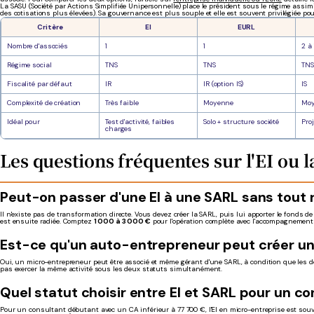
La SASU (Société par Actions Simplifiée Unipersonnelle) place le président sous le régime assimi
des cotisations plus élevées). Sa gouvernance est plus souple et elle est souvent privilégiée pou
Critère
EI
EURL
Nombre d'associés
1
1
2 à
Régime social
TNS
TNS
TNS
Fiscalité par défaut
IR
IR (option IS)
IS
Complexité de création
Très faible
Moyenne
Mo
Idéal pour
Test d'activité, faibles
Solo + structure société
Pro
charges
Les questions fréquentes sur l'EI ou 
Peut-on passer d'une EI à une SARL sans tou
Il n'existe pas de transformation directe. Vous devez créer la SARL, puis lui apporter le fonds de
est ensuite radiée. Comptez
1 000 à 3 000 €
pour l'opération complète avec l'accompagnement
Est-ce qu'un auto-entrepreneur peut créer 
Oui, un micro-entrepreneur peut être associé et même gérant d'une SARL, à condition que les deu
pas exercer la même activité sous les deux statuts simultanément.
Quel statut choisir entre EI et SARL pour un co
Pour un consultant débutant avec un CA inférieur à 77 700 €, l'EI en micro-entreprise est souven