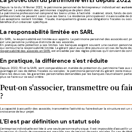
La protection du patrimoine en EI depuis 2022
Depuis la loi du 14 février 2022, le patrimoine personnel de l'entrepreneur individuel est
autom
effectuer. La séparation des patrimoines s'applique de plein droit.
Le patrimoine professionnel comprend les biens utiles à l'activité : matériel, stock, fonds de co
professionnels ne peuvent saisir que ces biens. La résidence principale est insaisissable de dr
Les exceptions restent limitées : fraude, manquements graves aux obligations fiscales ou socia
bénéfice d'un créancier spécifique.
La responsabilité limitée en SARL
En SARL, la responsabilité est limitée aux apports. Le patrimoine personnel des associés est pro
est une personne juridique distincte de ses associés.
En pratique, cette protection a ses limites. Les banques exigent souvent une caution personnel
qui contourne la responsabilité limitée. Le gérant peut aussi être poursuivi en cas de faute de
responsabilité des associés en SARL
est encadrée par des règles précises qu'il convient de conn
En pratique, la différence s'est réduite
Depuis 2022, l'EI et la SARL sont comparables en matière de protection du patrimoine face aux
avantage en cas de dettes fiscales ou sociales : le patrimoine personnel du gérant reste mieux 
Dans les deux cas, les garanties personnelles demandées par les banques neutralisent partielle
plus se faire sur ce seul critère.
Peut-on s'associer, transmettre ou fai
?
La capacité à accueillir des associés, transmettre l'activité ou faire évoluer la structure est un 
croissance de leur projet.
L'EI est par définition un statut solo
L'entreprise individuelle est liée à une seule personne physique. Il est impossible d'accueillir
la cession du fonds de commerce est possible, pas de cession de parts sociales. En cas de dé