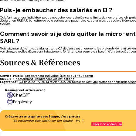
Puis-je embaucher des salariés en EI ?
Oui, l'entrepreneur individuel peut embaucher des salariés sans limite de nombre. Les obligati
déclaration URSSAF, bulletins de paie, cotisations patronales et salariales. La seule différenc
société.
Comment savoir si je dois quitter la micro-en
SARL ?
Trois signaux doivent vous alerter : votre CA dépasse régulièrement les
plafonds de la micro-en
vos charges réelles dépassent l'abattement forfaitaire, ou vous avez besoin d'un associé et sou
Sources & Références
Service-Public
:
Entrepreneur individuel (EI) : ce qu'il faut savoir
URSSAF
:
Indépendant : comprendre vos cotisations
Légifrance
:
LOI n° 2022-172 du 14 février 2022 en faveur de l'activité professionnelle indépend
Résumer cet article avec :
ChatGPT
Perplexity
Créez votre entreprise avec Swapn,
c’est gratuit
Se concentrer pleinement sur son activité
- Phil T.
Créer mon entreprise