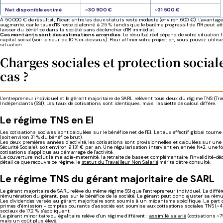
Net disponible estimé
~30 900 €
~31 500 €
À 50 000 € de résultat, l'écart entre les deux statuts reste modeste (environ 600 €). L'avantag
augmente, car le taux d'IS reste plafonné à 25 % tandis que le barème progressif de l'IR peut at
laisser du bénéfice dans la société sans déclencher d'IR immédiat.
Ces montants sont des estimations arrondies
. Le résultat réel dépend de votre situation
capital social (voir le seuil de 10 % ci-dessous). Pour affiner votre projection, vous pouvez utilise
situation.
Charges sociales et protection social
cas ?
L'entrepreneur individuel et le gérant majoritaire de SARL relèvent tous deux du régime TNS (Trava
Indépendants (SSI). Les taux de cotisations sont identiques, mais l'assiette de calcul diffère.
Le régime TNS en EI
Les cotisations sociales sont calculées sur le bénéfice net de l'EI. Le taux effectif global tourn
(soit environ 31 % du bénéfice brut).
Les deux premières années d'activité, les cotisations sont provisionnelles et calculées sur une
Sécurité Sociale), soit environ 9 131 € par an. Une régularisation intervient en année N+2, une f
cotisations s'applique au démarrage de l'activité.
La couverture inclut la maladie-maternité, la retraite de base et complémentaire, l'invalidité-dé
détail ce que recouvre ce régime, le
statut du Travailleur Non Salarié
mérite d'être consulté.
Le régime TNS du gérant majoritaire de SARL
Le gérant majoritaire de SARL relève du même régime SSI que l'entrepreneur individuel. La différ
rémunération du gérant, pas sur le bénéfice de la société. Le gérant peut donc ajuster sa rému
Les dividendes versés au gérant majoritaire sont soumis à un mécanisme spécifique. La part
primes d'émission + comptes courants d'associés est soumise aux cotisations sociales TNS (~45
sociaux de 17,2 % s'appliquent.
Le gérant minoritaire ou égalitaire relève d'un régime différent :
assimilé salarié
(cotisations ~7
mais un coût plus élevé.