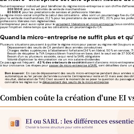
Tout entrepreneur individuel peut bénéficier du régime micro-entreprise si son chiffre d'affair
203 100 €
pour les activités de vente de marchandises
83 600 €
pour les prestations de services et professions libérales
Le régime micro-social simplifie le calcul des cotisations : elles sont un pourcentage fixe du CA 
pour la vente de marchandises, 21,2 % pour les prestations de services BIC, 21,1 % pour les prof
professions libérales non réglementées.
L'entrepreneur peut aussi opter pour le
versement libératoire en micro-entreprise
(sous conditio
payer l'impôt en même temps que les cotisations, en pourcentage du CA.
Quand la micro-entreprise ne suffit plus et qu'i
Plusieurs situations poussent à quitter le régime micro pour passer au régime réel (toujours en
Dépassement des seuils de CA pendant deux années consécutives
Charges réelles supérieures à l'abattement forfaitaire (34 % en libéral, 50 % en services, 71
Besoin de récupérer la TVA (impossible en franchise en base, dont le seuil est de 37 500 
Besoin d'un ou plusieurs associés, ce qui rend la SARL obligatoire
Volonté d'optimiser la rémunération via un mix salaire-dividendes
Ce passage est fréquent :
42 % des créateurs de société
étaient d'anciens micro-entreprene
à leur croissance. Les étapes pour
passer de micro-entreprise à SARL
sont détaillées dans un g
Bon à savoir :
En cas de dépassement des seuils micro-entreprise pendant deux années con
automatique au 1er janvier de l'année suivante. L'entrepreneur reste en EI mais avec des ob
résultat, déclaration de TVA). C'est souvent le moment de se poser la question du passage en
connaître les règles sur le
dépassement des seuils de la micro-entreprise
.
Combien coûte la création d'une EI v