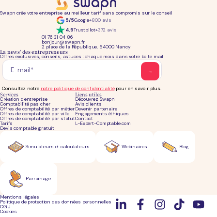
Swapn crée votre entreprise au meilleur tarif sans compromis sur le conseil
5/5
Google
+800 avis
4,9
Trustpilot
+372 avis
01 76 31 04 86
bonjour@swapn.fr
2 place de la République, 54000 Nancy
La news' des entrepreneurs
Offres exclusives, conseils, astuces : chaque mois dans votre boite mail
Consultez notre
notre politique de confidentialité
pour en savoir plus.
Services
Liens utiles
Création d'entreprise
Découvrez Swapn
Comptabilité pas cher
Avis clients
Offres de comptabilité par métier
Devenir partenaire
Offres de comptabilité par ville
Engagements éthiques
Offres de comptabilité par statut
Contact
Tarifs
L-Expert-Comptable.com
Devis comptable gratuit
Simulateurs et calculateurs
Webinaires
Blog
Parrainage
Mentions légales
Politique de protection des données personnelles
CGU
Cookies