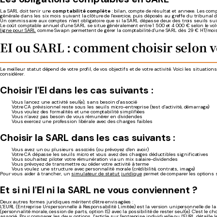
La SARL doit tenir une
comptabilité complète
: bilan, compte de résultat et annexe. Les co
générale dans les six mois suivant la clôture de l'exercice, puis déposés au greffe du tribunal
Un commissaire aux comptes n'est obligatoire que si la SARL dépasse deux des trois seuils sui
Le coût comptable annuel d'une SARL se situe généralement entre 1 500 et 4 000 € selon le vo
ligne pour SARL
comme Swapn permettent de gérer la comptabilité d'une SARL dès 29 € HT/mois,
EI ou SARL : comment choisir selon vo
Le meilleur statut dépend de votre profil, de vos objectifs et de votre activité. Voici les situatio
considérer.
Choisir l'EI dans les cas suivants :
Vous lancez une activité seul(e), sans besoin d'associé
Votre CA prévisionnel reste sous les seuils micro-entreprise (test d'activité, démarrage)
Vous voulez des formalités et une comptabilité simplifiées
Vous n'avez pas besoin de vous rémunérer en dividendes
Vous exercez une profession libérale avec des charges faibles
Choisir la SARL dans les cas suivants :
Vous avez un ou plusieurs associés (ou prévoyez d'en avoir)
Votre CA dépasse les seuils micro et vous avez des charges déductibles significatives
Vous souhaitez piloter votre rémunération via un mix salaire-dividendes
Vous prévoyez de transmettre ou céder votre activité à terme
Vous voulez une structure avec personnalité morale (crédibilité, contrats, image)
Pour vous aider à trancher, un
simulateur de statut juridique
permet de comparer les options s
Et si ni l'EI ni la SARL ne vous conviennent ?
Deux autres formes juridiques méritent d'être envisagées :
L'EURL (Entreprise Unipersonnelle à Responsabilité Limitée) est la version unipersonnelle de la
(personnalité morale, cession de parts, option IS) avec la possibilité de rester seul(e). C'est le 
associé. Pour comparer les deux options, l'article sur
l'entreprise individuelle ou l'EURL
détaille l