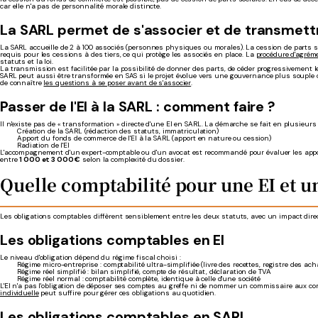
car elle n'a pas de personnalité morale distincte.
La SARL permet de s'associer et de transmett
La SARL accueille de 2 à 100 associés (personnes physiques ou morales). La cession de parts s
requis pour les cessions à des tiers, ce qui protège les associés en place. La
procédure d'agrém
statuts et la loi.
La transmission est facilitée par la possibilité de donner des parts, de céder progressivement l
SARL peut aussi être transformée en SAS si le projet évolue vers une gouvernance plus souple ou 
de connaître
les questions à se poser avant de s'associer
.
Passer de l'EI à la SARL : comment faire ?
Il n'existe pas de « transformation » directe d'une EI en SARL. La démarche se fait en plusieurs
Création de la SARL (rédaction des statuts, immatriculation)
Apport du fonds de commerce de l'EI à la SARL (apport en nature ou cession)
Radiation de l'EI
L'accompagnement d'un expert-comptable ou d'un avocat est recommandé pour évaluer les apports
entre
1 000 et 3 000 €
selon la complexité du dossier.
Quelle comptabilité pour une EI et u
Les obligations comptables diffèrent sensiblement entre les deux statuts, avec un impact direct
Les obligations comptables en EI
Le niveau d'obligation dépend du régime fiscal choisi :
Régime micro-entreprise : comptabilité ultra-simplifiée (livre des recettes, registre des acha
Régime réel simplifié : bilan simplifié, compte de résultat, déclaration de TVA
Régime réel normal : comptabilité complète, identique à celle d'une société
L'EI n'a pas l'obligation de déposer ses comptes au greffe ni de nommer un commissaire aux c
individuelle
peut suffire pour gérer ces obligations au quotidien.
Les obligations comptables en SARL