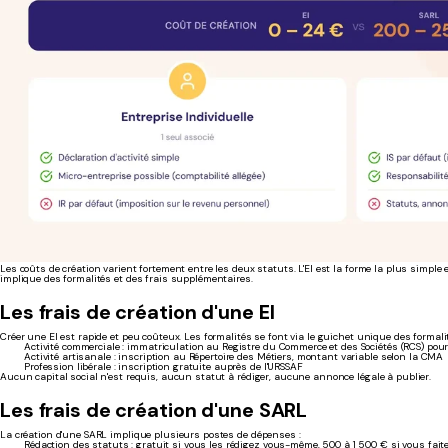
Les coûts de création varient fortement entre les deux statuts. L'EI est la forme la plus simple
implique des formalités et des frais supplémentaires.
Les frais de création d'une EI
Créer une EI est rapide et peu coûteux. Les formalités se font via le guichet unique des formalit
Activité commerciale : immatriculation au Registre du Commerce et des Sociétés (RCS) pou
Activité artisanale : inscription au Répertoire des Métiers, montant variable selon la CMA
Profession libérale : inscription gratuite auprès de l'URSSAF
Aucun capital social n'est requis, aucun statut à rédiger, aucune annonce légale à publier.
Les frais de création d'une SARL
La création d'une SARL implique plusieurs postes de dépenses :
Rédaction des statuts : gratuit si vous les rédigez vous-même, 500 à 1 500 € si vous fai