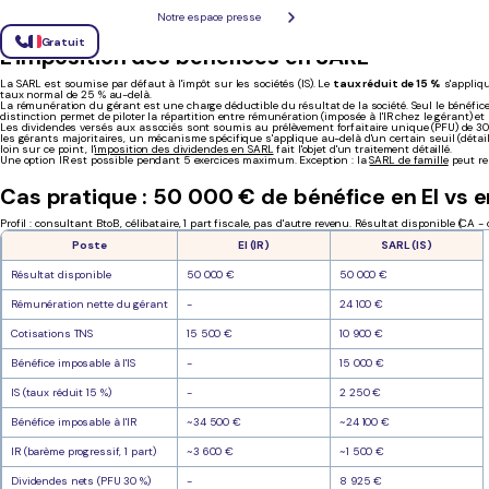
Depuis 2022,
l'EI peut aussi opter pour l'IS
. L'entreprise est alors assimilée à une
EURL sur le
Notre espace presse
du dirigeant et le bénéfice de l'entreprise.
Gratuit
L'imposition des bénéfices en SARL
La SARL est soumise par défaut à l'impôt sur les sociétés (IS). Le
taux réduit de 15 %
s'appliq
taux normal de 25 % au-delà.
La rémunération du gérant est une charge déductible du résultat de la société. Seul le bénéfice
distinction permet de piloter la répartition entre rémunération (imposée à l'IR chez le gérant) et 
Les dividendes versés aux associés sont soumis au prélèvement forfaitaire unique (PFU) de 30 % 
les gérants majoritaires, un mécanisme spécifique s'applique au-delà d'un certain seuil (détail
loin sur ce point, l'
imposition des dividendes en SARL
fait l'objet d'un traitement détaillé.
Une option IR est possible pendant 5 exercices maximum. Exception : la
SARL de famille
peut res
Cas pratique : 50 000 € de bénéfice en EI vs 
Profil : consultant BtoB, célibataire, 1 part fiscale, pas d'autre revenu. Résultat disponible (CA 
Poste
EI (IR)
SARL (IS)
Résultat disponible
50 000 €
50 000 €
Rémunération nette du gérant
-
24 100 €
Cotisations TNS
15 500 €
10 900 €
Bénéfice imposable à l'IS
-
15 000 €
IS (taux réduit 15 %)
-
2 250 €
Bénéfice imposable à l'IR
~34 500 €
~24 100 €
IR (barème progressif, 1 part)
~3 600 €
~1 500 €
Dividendes nets (PFU 30 %)
-
8 925 €