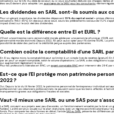
cotisations sur le CA). Au-delà de ce seuil, ou si vous souhaitez déduire vos charges réelles et 
êtes seul) devient plus adaptée. Les
avantages de la SASU pour les consultants
méritent égale
Les dividendes en SARL sont-ils soumis aux co
Pour un gérant majoritaire, les dividendes dépassant
10 % du capital social
+ primes d'émiss
cotisations TNS (~45 %). En dessous de ce seuil, seuls les prélèvements sociaux de 17,2 % s'ap
impact direct sur le coût réel des dividendes.
Quelle est la différence entre EI et EURL ?
L'EI est une entreprise sans personnalité morale, gérée par une personne physique. L'EURL est
personnalité morale distincte. Depuis 2022, l'EI peut aussi opter pour l'IS comme l'EURL. La princ
possibilité de céder des parts et la crédibilité perçue auprès des partenaires.
Combien coûte la comptabilité d'une SARL par 
En EI au régime micro, la comptabilité peut se limiter à un simple livre de recettes (gratuit). E
par an pour un expert-comptable, selon le volume d'opérations. La SARL a des obligations sup
qui augmentent légèrement le coût.
Pour les professions libérales en BNC, un
expert-comptable BNC
peut intervenir dès 29 € par 
Est-ce que l'EI protège mon patrimoine person
2022 ?
Oui. Depuis la loi du 14 février 2022, le patrimoine personnel de l'entrepreneur individuel est
au
professionnel. Les créanciers professionnels ne peuvent saisir que les biens affectés à l'activi
manquements graves aux obligations fiscales et sociales.
Vaut-il mieux une SARL ou une SAS pour s'asso
La SARL convient aux projets avec peu d'associés, un fonctionnement encadré par la loi et un g
faibles). La SAS est plus souple sur le plan statutaire, avec un régime assimilé salarié pour le pr
fonds. Pour comparer les deux formes en détail, l'article
SAS ou SARL
présente les différences po
flexibilité et de votre stratégie de rémunération.