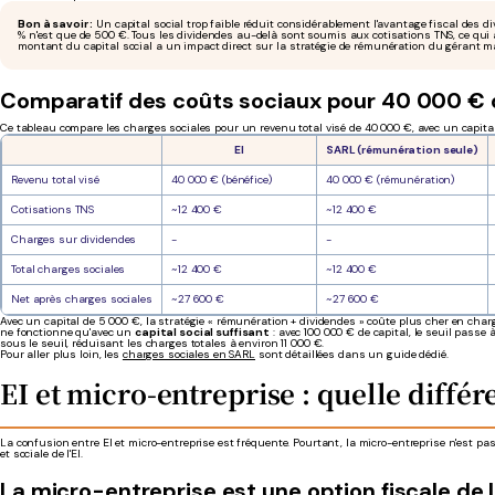
Bon à savoir :
Un capital social trop faible réduit considérablement l'avantage fiscal des di
% n'est que de 500 €. Tous les dividendes au-delà sont soumis aux cotisations TNS, ce qui 
montant du capital social a un impact direct sur la stratégie de rémunération du gérant maj
Comparatif des coûts sociaux pour 40 000 € 
Ce tableau compare les charges sociales pour un revenu total visé de 40 000 €, avec un capital
EI
SARL (rémunération seule)
Revenu total visé
40 000 € (bénéfice)
40 000 € (rémunération)
Cotisations TNS
~12 400 €
~12 400 €
Charges sur dividendes
-
-
Total charges sociales
~12 400 €
~12 400 €
Net après charges sociales
~27 600 €
~27 600 €
Avec un capital de 5 000 €, la stratégie « rémunération + dividendes » coûte plus cher en char
ne fonctionne qu'avec un
capital social suffisant
: avec 100 000 € de capital, le seuil passe
sous le seuil, réduisant les charges totales à environ 11 000 €.
Pour aller plus loin, les
charges sociales en SARL
sont détaillées dans un guide dédié.
EI et micro-entreprise : quelle différ
La confusion entre EI et micro-entreprise est fréquente. Pourtant, la micro-entreprise n'est pas 
et sociale de l'EI.
La micro-entreprise est une option fiscale de l