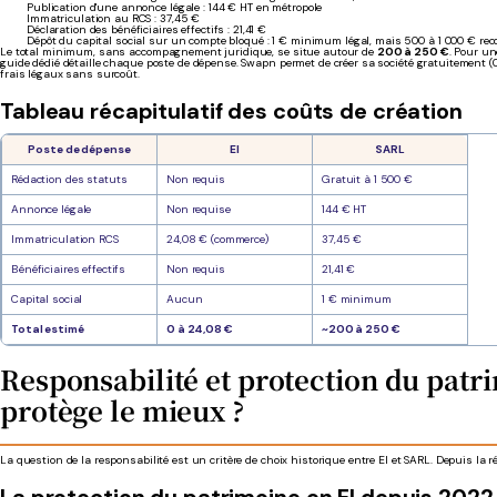
Publication d'une annonce légale : 144 € HT en métropole
Immatriculation au RCS : 37,45 €
Déclaration des bénéficiaires effectifs : 21,41 €
Dépôt du capital social sur un compte bloqué : 1 € minimum légal, mais 500 à 1 000 € re
Le total minimum, sans accompagnement juridique, se situe autour de
200 à 250 €
. Pour u
guide dédié détaille chaque poste de dépense. Swapn permet de créer sa société gratuitement (0
frais légaux sans surcoût.
Tableau récapitulatif des coûts de création
Poste de dépense
EI
SARL
Rédaction des statuts
Non requis
Gratuit à 1 500 €
Annonce légale
Non requise
144 € HT
Immatriculation RCS
24,08 € (commerce)
37,45 €
Bénéficiaires effectifs
Non requis
21,41 €
Capital social
Aucun
1 € minimum
Total estimé
0 à 24,08 €
~200 à 250 €
Responsabilité et protection du patri
protège le mieux ?
La question de la responsabilité est un critère de choix historique entre EI et SARL. Depuis la ré