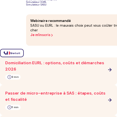
SAS 2 associés 50/50 : risques, clauses et
Simulateur EURL
Simulateur SASU
alternatives
11 min
Webinaire recommandé
SASU ou EURL : le mauvais choix peut vous coûter tr
cher
Devenir travailleur indépendant : conditions et
Je m'inscris
démarches
11 min
Gratuit
Domiciliation EURL : options, coûts et démarches
2026
9 min
Passer de micro-entreprise à SAS : étapes, coûts
et fiscalité
11 min