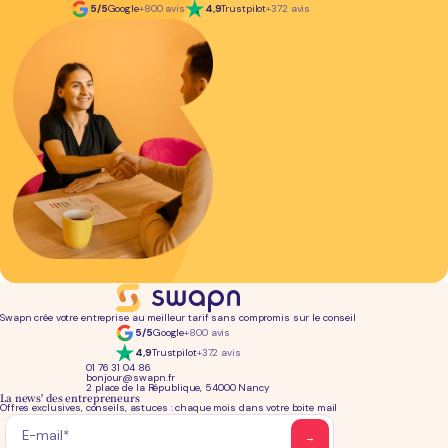
5/5
Google
+800 avis
4,9
Trustpilot
+372 avis
Swapn crée votre entreprise au meilleur tarif sans compromis sur le conseil
5/5
Google
+800 avis
4,9
Trustpilot
+372 avis
01 76 31 04 86
bonjour@swapn.fr
2 place de la République, 54000 Nancy
La news' des entrepreneurs
Offres exclusives, conseils, astuces : chaque mois dans votre boite mail