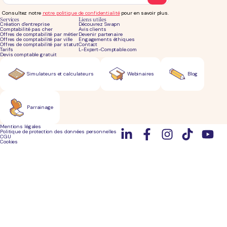
Consultez notre
notre politique de confidentialité
pour en savoir plus.
Services
Liens utiles
Création d'entreprise
Découvrez Swapn
Comptabilité pas cher
Avis clients
Offres de comptabilité par métier
Devenir partenaire
Offres de comptabilité par ville
Engagements éthiques
Offres de comptabilité par statut
Contact
Tarifs
L-Expert-Comptable.com
Devis comptable gratuit
Simulateurs et calculateurs
Webinaires
Blog
Parrainage
Mentions légales
Politique de protection des données personnelles
CGU
Cookies