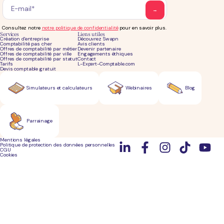
Consultez notre
notre politique de confidentialité
pour en savoir plus.
Services
Liens utiles
Création d'entreprise
Découvrez Swapn
Comptabilité pas cher
Avis clients
Offres de comptabilité par métier
Devenir partenaire
Offres de comptabilité par ville
Engagements éthiques
Offres de comptabilité par statut
Contact
Tarifs
L-Expert-Comptable.com
Devis comptable gratuit
Simulateurs et calculateurs
Webinaires
Blog
Parrainage
Mentions légales
Politique de protection des données personnelles
CGU
Cookies