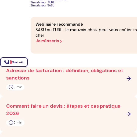
Simulateur EURL
Simulateur SASU
2026
11 min
Webinaire recommandé
SASU ou EURL : le mauvais choix peut vous coûter tr
Suivi de facturation : étapes, outils et modèle
cher
Je m'inscris
2026
10 min
Gratuit
Adresse de facturation : définition, obligations et
sanctions
8 min
Comment faire un devis : étapes et cas pratique
2026
5 min