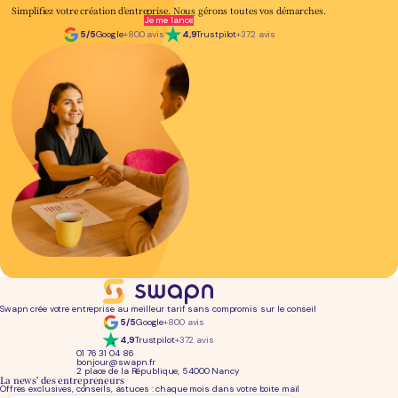
Simplifiez votre création d’entreprise.
Nous
gérons toutes vos démarches.
Je me lance
5/5
Google
+800 avis
4,9
Trustpilot
+372 avis
Swapn crée votre entreprise au meilleur tarif sans compromis sur le conseil
5/5
Google
+800 avis
4,9
Trustpilot
+372 avis
01 76 31 04 86
bonjour@swapn.fr
2 place de la République, 54000 Nancy
La news' des entrepreneurs
Offres exclusives, conseils, astuces : chaque mois dans votre boite mail